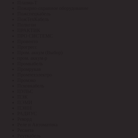
Плазма-Т
Пожарно-охранное оборудование
Пожспецкабель
ПожТехКабель
Полигон
ПРАКТИК
ПРО СИСТЕМС
Провенто
Прогресс
Пром. аккум (Выбор)
пром. аккум-р
Промкабель
Промрукав
Промтехэлектро
Промэко
Псковкабель
ПУЛЬС
ПЭК
ПЭМИ
ПЭНН
РАДИУС
Рекорд
Реле и Автоматика
Ресанта
Реуткабель