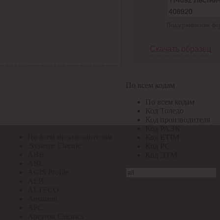
По всем кодам
Поддерживаемые форма
По всем кодам
Код Толедо
Код производителя
Скачать образец
Код РАЭК
Код ETIM
Код РС
Код ЭТМ
По всем кодам
Прочие
По всем кодам
По всем производителям
Код Толедо
Код производителя
Код РАЭК
По всем производителям
Код ETIM
.Systeme Electric
Код РС
ABB
Код ЭТМ
ABL
AGIS Profile
ALB
ALTECO
Ansmann
APC
Apeyron Electrics