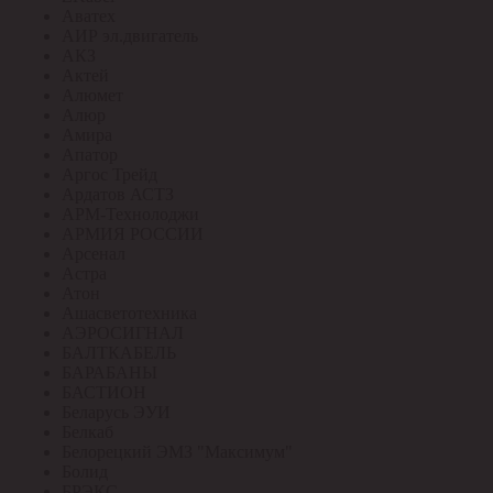
Аватех
АИР эл.двигатель
АКЗ
Актей
Алюмет
Алюр
Амира
Апатор
Аргос Трейд
Ардатов АСТЗ
АРМ-Технолоджи
АРМИЯ РОССИИ
Арсенал
Астра
Атон
Ашасветотехника
АЭРОСИГНАЛ
БАЛТКАБЕЛЬ
БАРАБАНЫ
БАСТИОН
Беларусь ЭУИ
Белкаб
Белорецкий ЭМЗ "Максимум"
Болид
БРЭКС