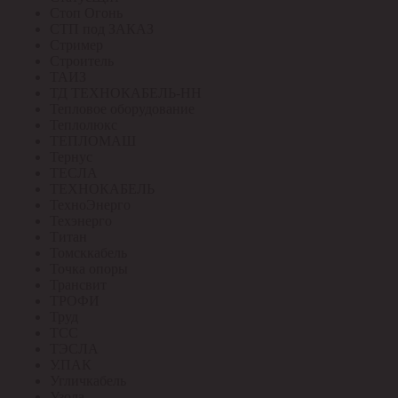
Стоп Огонь
СТП под ЗАКАЗ
Стример
Строитель
ТАИЗ
ТД ТЕХНОКАБЕЛЬ-НН
Тепловое оборудование
Теплолюкс
ТЕПЛОМАШ
Тернус
ТЕСЛА
ТЕХНОКАБЕЛЬ
ТехноЭнерго
Техэнерго
Титан
Томсккабель
Точка опоры
Трансвит
ТРОФИ
Труд
ТСС
ТЭСЛА
У.ПАК
Угличкабель
Узола