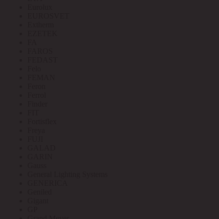
Eurolux
EUROSVET
Extherm
EZETEK
FA
FAROS
FEDAST
Felo
FEMAN
Feron
Ferrol
Finder
FIT
Fortisflex
Freya
FUJI
GALAD
GARIN
Gauss
General Lighting Systems
GENERICA
Geniled
Gigant
GP
Grand Meyer