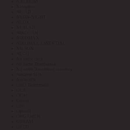
NATRIUM
Navigator
NE-AD
NEON-NIGHT
NEOX
NETLAN
NIKOLAN
NIKOMAX
NIKOMAX ESSENTIAL
NILSON
NLCO
No name свет
No name Телефония
No name Элементы питания
Noname SDS
Northcliffe
OBO Bettermann
OEZ
OGM
Omron
ONI
Opticell
ORGANIDE
OSRAM
OSTEC