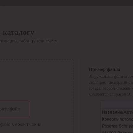
Отдел продаж
8 800 6000-600
Каталог
Акции
 каталогу
Сервис
товаров, таблицу или смету.
Инструкция по работе
с сервисом
Оплата
Сервис ЭДО
Сервис ИТС-КА
Пример файла
Сервис API
Загружаемый файл долж
Контакты
О компании
столбцов, где первый с
Вход
Регистрация
товара, второй столбец
количество запросов 50.
Крупнейший поставщик электро-технической продукции в
рите файл
России
Найти
файл в область окна
Искать по всем разделам