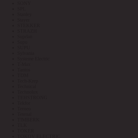
SONY
SPL
Stanley
Stayer
STEKKER
STRAZH
Suprlan
Supu
SUPU
Sylvania
Systeme Electric
T-Max
Tantos
TDM
Tech-Krep
Technical
Technolux
TEHSTRONG
Tekfor
Terneo
Tetenal
TIMBERK
TLK
TOKER
TOKOV ELECTRIC