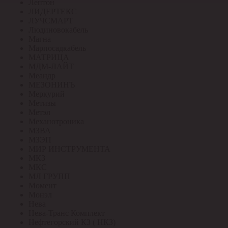
Лептон
ЛИДЕРТЕКС
ЛУЧСМАРТ
Людиновокабель
Магна
Марпосадкабель
МАТРИЦА
МДМ-ЛАЙТ
Меандр
МЕЗОНИНЪ
Меркурий
Метизы
Метэл
Механотроника
МЗВА
МЗЭП
МИР ИНСТРУМЕНТА
МКЗ
МКС
МЛ ГРУПП
Момент
Монэл
Нева
Нева-Транс Комплект
Нефтегорский КЗ ( НКЗ)