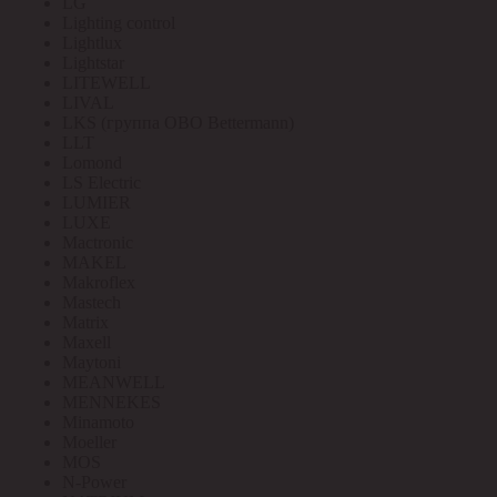
LG
Lighting control
Lightlux
Lightstar
LITEWELL
LIVAL
LKS (группа OBO Bettermann)
LLT
Lomond
LS Electric
LUMIER
LUXE
Mactronic
MAKEL
Makroflex
Mastech
Matrix
Maxell
Maytoni
MEANWELL
MENNEKES
Minamoto
Moeller
MOS
N-Power