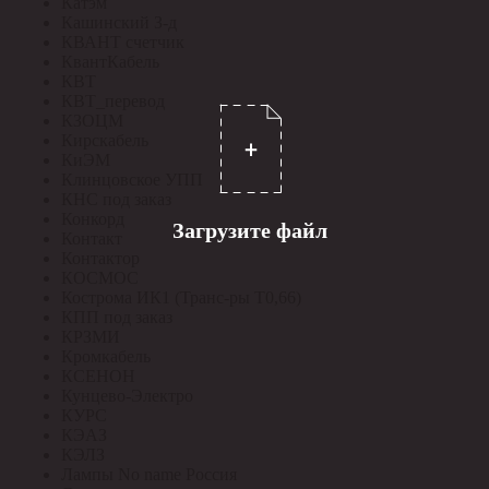
Катэм
Кашинский З-д
КВАНТ счетчик
КвантКабель
КВТ
КВТ_перевод
КЗОЦМ
Кирскабель
КиЭМ
Клинцовское УПП
КНС под заказ
Конкорд
Загрузите файл
Контакт
Контактор
КОСМОС
Кострома ИК1 (Транс-ры Т0,66)
КПП под заказ
КРЗМИ
Кромкабель
КСЕНОН
Кунцево-Электро
КУРС
КЭАЗ
КЭЛЗ
Лампы No name Россия