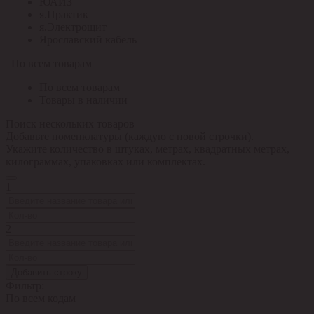
ЮАИЗ
я.Практик
я.Электрощит
Ярославский кабель
По всем товарам
По всем товарам
Товары в наличии
Поиск нескольких товаров
Добавьте номенклатуры (каждую с новой строчки).
Укажите количество в штуках, метрах, квадратных метрах,
килограммах, упаковках или комплектах.
1
2
Добавить строку
Фильтр:
По всем кодам