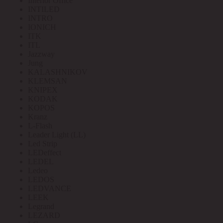
Interior Office
INTILED
INTRO
IONICH
ITK
ITL
Jazzway
Jung
KALASHNIKOV
KLEMSAN
KNIPEX
KODAK
KOPOS
Kranz
L-Flash
Leader Light (LL)
Led Strip
LEDeffect
LEDEL
Ledeo
LEDOS
LEDVANCE
LEEK
Legrand
LEZARD