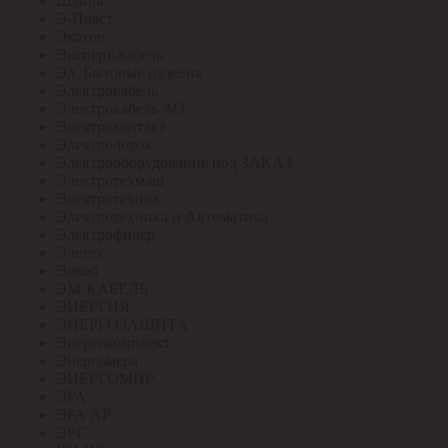
Штиль
Э-Пласт
Экотон
Эксперт-кабель
Эл. Бытовые изделия
Электрокабель
Электрокабель АО
Электроконтакт
Электролоток
Электрооборудование под ЗАКАЗ
Электротехмаш
Электротехник
Электротехника и Автоматика
Электрофидер
Элетех
Элкаб
ЭМ-КАБЕЛЬ
ЭНЕРГИЯ
ЭНЕРГОЗАЩИТА
Энергокомплект
Энергомера
ЭНЕРГОМИР
ЭРА
ЭРА АР
ЭРГ