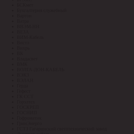
БСКмет
Бухгалтерия служебный
Вартон
Ватра
ВВЭМ-НН
ВЕЗА
ВИМ-Кабель
Вистл
Вихрь
ВК
Владасвет
ВМК
ВОЛГА-ДОН-КАБЕЛЬ
ВЭКЗ
ВЭЛАН
Герда
Гефест
ГК ССТ
Горэлтех
ГОСКРЕП
ГОСНИП
Гофроматик
ГринЭнерго
ГСТЗ Гагаринский светотехнический завод