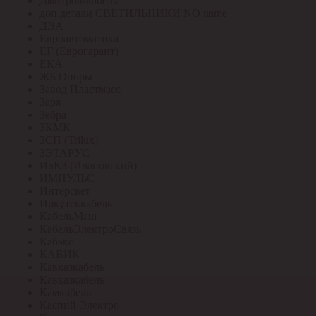
Дмитров-кабель
доп.детали СВЕТИЛЬНИКИ NO name
ДЭА
Евроавтоматика
ЕГ (Еврогарант)
ЕКА
ЖБ Опоры
Завод Пластмасс
Заря
Зебра
ЗКМК
ЗСП (Trilux)
ЗЭТАРУС
ИвКЗ (Ивановский)
ИМПУЛЬС
Интерсвет
Иркутсккабель
КабельМаш
КабельЭлектроСвязь
Кабэкс
КАВИК
Кавказкабель
Кавказкабель
Камкабель
Каспий Электро