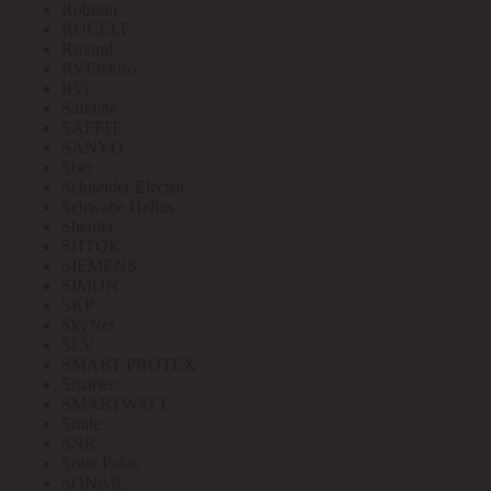
Robiton
RUCELF
Ruvinil
RVElektro
RVi
Safeline
SAFFIT
SANYO
Sber
Schneider Electric
Schwabe Hellas
Shenler
SHTOK
SIEMENS
SIMON
SKP
SkyNet
SLV
SMART PROTEX
Smartec
SMARTWATT
Smile
SNR
Soler Palau
SONAR