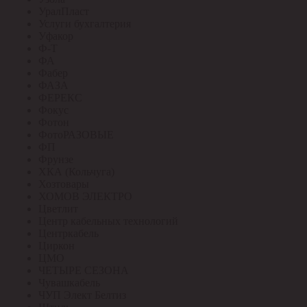
УралПласт
Услуги бухгалтерия
Уфакор
Ф-Т
ФА
Фабер
ФАЗА
ФЕРЕКС
Фокус
Фотон
ФотоРАЗОВЫЕ
ФП
Фрунзе
ХКА (Кольчуга)
Хозтовары
ХОМОВ ЭЛЕКТРО
Цветлит
Центр кабельных технологий
Центркабель
Циркон
ЦМО
ЧЕТЫРЕ СЕЗОНА
Чувашкабель
ЧУП Элект Белтиз