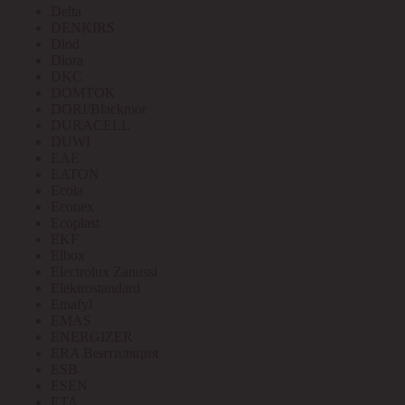
Delta
DENKIRS
Diod
Diora
DKC
DOMTOK
DORI/Blackmor
DURACELL
DUWI
EAE
EATON
Ecola
Econex
Ecoplast
EKF
Elbox
Electrolux Zanussi
Elektrostandard
Emafyl
EMAS
ENERGIZER
ERA Вентиляция
ESB
ESEN
ETA