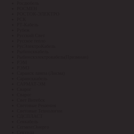
Росдюбель
РОСМЕН
РОСТОК-ЭЛЕКТРО
РСК
РТ-Кабель
Рубеж
Русский Свет
Русское тепло
РусЭлектроКабель
Рыбинсккабель
Рыбинскэлектрокабель(Призмиан)
РЭМ
РЭМЗ
Саранск лампа (Лисма)
Сарансккабель
САРМАТ-ЭМ
Сварог
Сварог
Свет Витебск
Световые Решения
Световые Технологии
СДСПЛАСТ
Севкабель
СегментЭнерго
Секунда