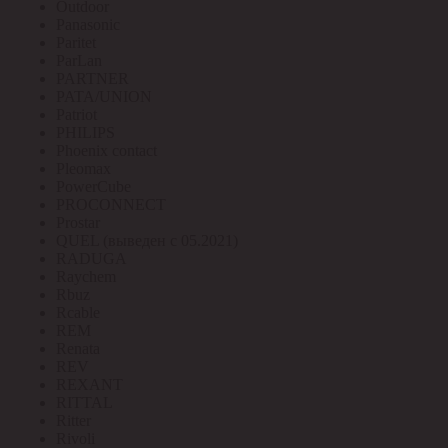
Outdoor
Panasonic
Paritet
ParLan
PARTNER
PATA/UNION
Patriot
PHILIPS
Phoenix contact
Pleomax
PowerCube
PROCONNECT
Prostar
QUEL (выведен с 05.2021)
RADUGA
Raychem
Rbuz
Rcable
REM
Renata
REV
REXANT
RITTAL
Ritter
Rivoli