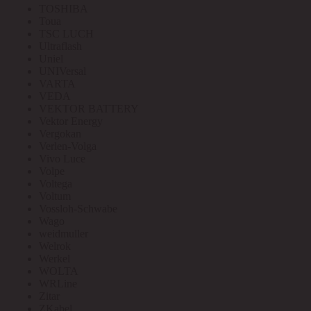
TOSHIBA
Toua
TSC LUCH
Ultraflash
Uniel
UNIVersal
VARTA
VEDA
VEKTOR BATTERY
Vektor Energy
Vergokan
Verlen-Volga
Vivo Luce
Volpe
Voltega
Voltum
Vossloh-Schwabe
Wago
weidmuller
Welrok
Werkel
WOLTA
WRLine
Zitar
ZKabel