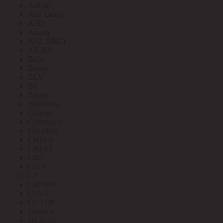
Arlight
Arte Lamp
ASD
Aviora
AVL (PRE)
AY-KA
Ballu
Bironi
BLV
BS
Bticino
Bylectrica
Cabeus
Cablexpert
Camelion
CHIKU
CHINT
Citel
CoCo
CP
CROWN
CSVT
CUTOP
Daewoo
DEKraft