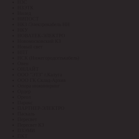
НЗС
НЗЭТК
Нилед
НИПОСТ
НКЗ /Электрокабель НН
НКУ
НОВАТЕК-ЭЛЕКТРО
Новомосковский КЗ
Новый свет
НПТ
НСК (Нижегородсетькабель)
Овен
ОНЛАЙТ
ООО "ЭТЗ" г.Калуга
ООО ГК Склад-Архив
Опора инжиниринг
Ордер
Ореол
Паракс
ПАРТНЕР-ЭЛЕКТРО
Паскаль
Пересвет
Пересвет КЗ
ПЗЭМИ
ПКТ