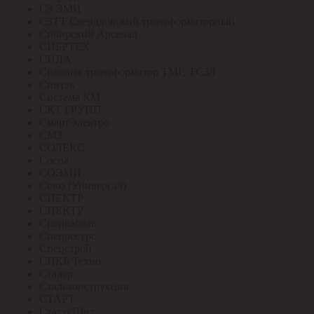
СЗ ЭМИ
СЗТТ Свердловский трансформаторный
Сибирский Арсенал
СИБРТЕХ
СИЛА
Силовые трансформатор ТМГ, ТСЗЛ
Синтэк
Система КМ
СКТ ГРУПП
СмартЭлектро
СМЗ
СОЛЕКС
Сосна
СОЭМИ
Союз (Универсал)
СПЕКТР
СПЕКТР
Спецкабель
Спецресурс
Спецстрой
СПКБ Техно
Сталер
Стальконструкция
СТАРТ
СтатусЩит