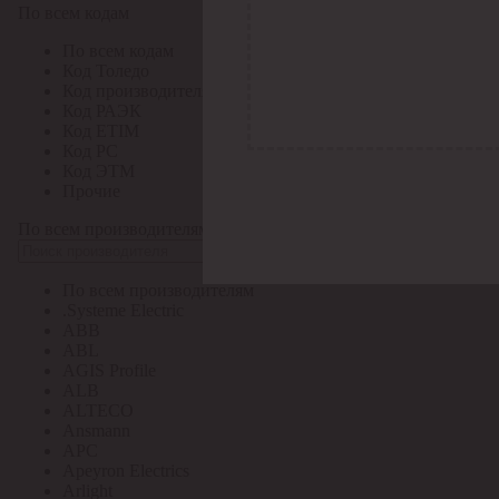
По всем кодам
По всем кодам
Код Толедо
Код производителя
Код РАЭК
Код ETIM
Код РС
Код ЭТМ
Прочие
По всем производителям
По всем производителям
.Systeme Electric
ABB
ABL
AGIS Profile
ALB
ALTECO
Ansmann
APC
Apeyron Electrics
Arlight