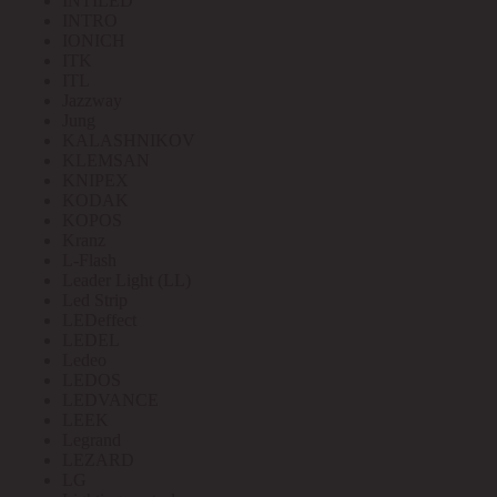
INTILED
INTRO
IONICH
ITK
ITL
Jazzway
Jung
KALASHNIKOV
KLEMSAN
KNIPEX
KODAK
KOPOS
Kranz
L-Flash
Leader Light (LL)
Led Strip
LEDeffect
LEDEL
Ledeo
LEDOS
LEDVANCE
LEEK
Legrand
LEZARD
LG