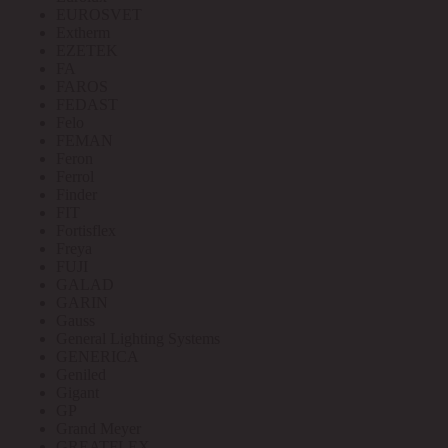
EUROSVET
Extherm
EZETEK
FA
FAROS
FEDAST
Felo
FEMAN
Feron
Ferrol
Finder
FIT
Fortisflex
Freya
FUJI
GALAD
GARIN
Gauss
General Lighting Systems
GENERICA
Geniled
Gigant
GP
Grand Meyer
GREATFLEX