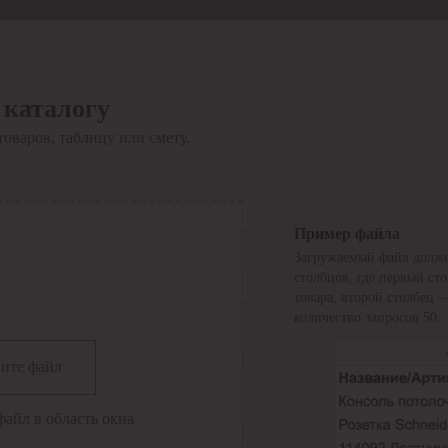
 каталогу
товаров, таблицу или смету.
Пример файла
Загружаемый файл долже
столбцов, где первый ст
товара, второй столбец 
количество запросов 50.
сии
ите файл
файл в область окна