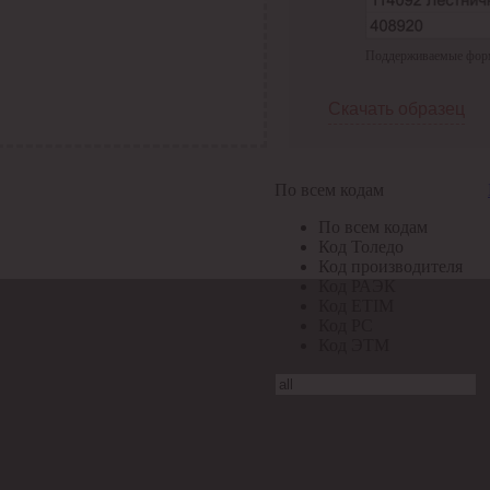
Поддерживаемые формат
Скачать образец
По всем кодам
По всем кодам
Код Толедо
Код производителя
Код РАЭК
Код ETIM
Код РС
Код ЭТМ