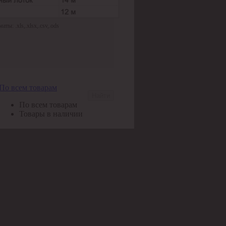
ы: .xls,.xlsx,.csv,.ods
По всем товарам
Найти
По всем товарам
Товары в наличии