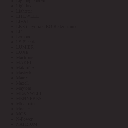
Lighting control
Lightlux
Lightstar
LITEWELL
LIVAL
LKS (группа OBO Bettermann)
LLT
Lomond
LS Electric
LUMIER
LUXE
Mactronic
MAKEL
Makroflex
Mastech
Matrix
Maxell
Maytoni
MEANWELL
MENNEKES
Minamoto
Moeller
MOS
N-Power
NATRIUM