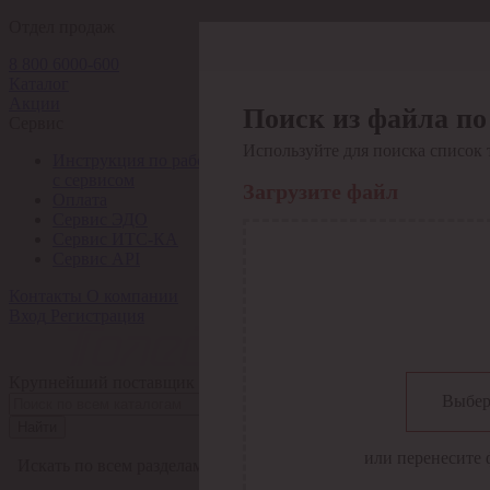
Отдел продаж
8 800 6000-600
Каталог
Акции
Поиск из файла по
Сервис
Используйте для поиска список 
Инструкция по работе
с сервисом
Загрузите файл
Оплата
Сервис ЭДО
Сервис ИТС-КА
Сервис API
Контакты
О компании
Вход
Регистрация
Крупнейший поставщик электро-технической продукции в Рос
Выбер
Найти
или перенесите 
Искать по всем разделам