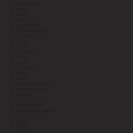
DENKIRS
Diod
Diora
DKC
DOMTOK
DORI/Blackmor
DURACELL
DUWI
EAE
EATON
Ecola
Econex
Ecoplast
EKF
Elbox
Electrolux Zanussi
Elektrostandard
Emafyl
EMAS
ENERGIZER
ERA Вентиляция
ESB
ESEN
ETA
Eurolux