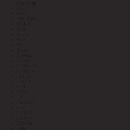
Arte Lamp
ASD
Aviora
AVL (PRE)
AY-KA
Ballu
Bironi
BLV
BS
Bticino
Bylectrica
Cabeus
Cablexpert
Camelion
CHIKU
CHINT
Citel
CoCo
CP
CROWN
CSVT
CUTOP
Daewoo
DEKraft
Delta