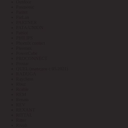
Outdoor
Panasonic
Paritet
ParLan
PARTNER
PATA/UNION
Patriot
PHILIPS
Phoenix contact
Pleomax
PowerCube
PROCONNECT
Prostar
QUEL (выведен с 05.2021)
RADUGA
Raychem
Rbuz
Rcable
REM
Renata
REV
REXANT
RITTAL
Ritter
Rivoli