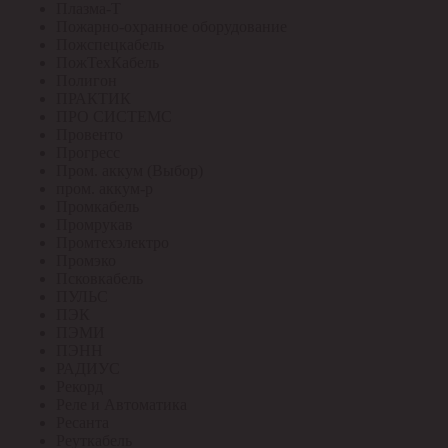
Плазма-Т
Пожарно-охранное оборудование
Пожспецкабель
ПожТехКабель
Полигон
ПРАКТИК
ПРО СИСТЕМС
Провенто
Прогресс
Пром. аккум (Выбор)
пром. аккум-р
Промкабель
Промрукав
Промтехэлектро
Промэко
Псковкабель
ПУЛЬС
ПЭК
ПЭМИ
ПЭНН
РАДИУС
Рекорд
Реле и Автоматика
Ресанта
Реуткабель