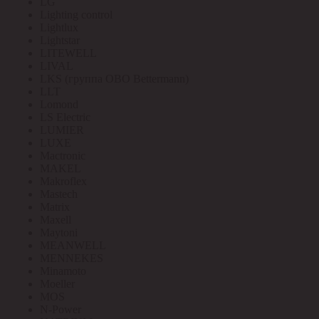
LG
Lighting control
Lightlux
Lightstar
LITEWELL
LIVAL
LKS (группа OBO Bettermann)
LLT
Lomond
LS Electric
LUMIER
LUXE
Mactronic
MAKEL
Makroflex
Mastech
Matrix
Maxell
Maytoni
MEANWELL
MENNEKES
Minamoto
Moeller
MOS
N-Power