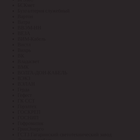
БСКмет
Бухгалтерия служебный
Вартон
Ватра
ВВЭМ-НН
ВЕЗА
ВИМ-Кабель
Вистл
Вихрь
ВК
Владасвет
ВМК
ВОЛГА-ДОН-КАБЕЛЬ
ВЭКЗ
ВЭЛАН
Герда
Гефест
ГК ССТ
Горэлтех
ГОСКРЕП
ГОСНИП
Гофроматик
ГринЭнерго
ГСТЗ Гагаринский светотехнический завод