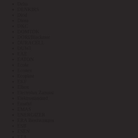
Delta
DENKIRS
Diod
Diora
DKC
DOMTOK
DORI/Blackmor
DURACELL
DUWI
EAE
EATON
Ecola
Econex
Ecoplast
EKF
Elbox
Electrolux Zanussi
Elektrostandard
Emafyl
EMAS
ENERGIZER
ERA Вентиляция
ESB
ESEN
ETA