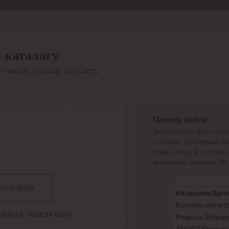
Отдел продаж
8 800 6000-600
Каталог
Акции
 каталогу
Сервис
товаров, таблицу или смету.
Инструкция по работе
с сервисом
Оплата
Сервис ЭДО
Сервис ИТС-КА
Пример файла
Сервис API
Загружаемый файл долж
Контакты
О компании
столбцов, где первый с
Вход
Регистрация
товара, второй столбец
количество запросов 50.
Крупнейший поставщик электро-технической продукции в
рите файл
России
Найти
файл в область окна
Искать по всем разделам