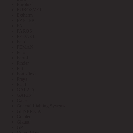
Eurolux
EUROSVET
Extherm
EZETEK
FA
FAROS
FEDAST
Felo
FEMAN
Feron
Ferrol
Finder
FIT
Fortisflex
Freya
FUJI
GALAD
GARIN
Gauss
General Lighting Systems
GENERICA
Geniled
Gigant
GP
Grand Meyer