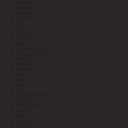
Robiton
RUCELF
Ruvinil
RVElektro
RVi
Safeline
SAFFIT
SANYO
Sber
Schneider Electric
Schwabe Hellas
Shenler
SHTOK
SIEMENS
SIMON
SKP
SkyNet
SLV
SMART PROTEX
Smartec
SMARTWATT
Smile
SNR
Soler Palau
SONAR