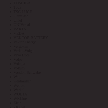
TOSHIBA
Toua
TSC LUCH
Ultraflash
Uniel
UNIVersal
VARTA
VEDA
VEKTOR BATTERY
Vektor Energy
Vergokan
Verlen-Volga
Vivo Luce
Volpe
Voltega
Voltum
Vossloh-Schwabe
Wago
weidmuller
Welrok
Werkel
WOLTA
WRLine
Zitar
ZKabel