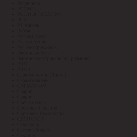
Росдюбель
РОСМЕН
РОСТОК-ЭЛЕКТРО
РСК
РТ-Кабель
Рубеж
Русский Свет
Русское тепло
РусЭлектроКабель
Рыбинсккабель
Рыбинскэлектрокабель(Призмиан)
РЭМ
РЭМЗ
Саранск лампа (Лисма)
Сарансккабель
САРМАТ-ЭМ
Сварог
Сварог
Свет Витебск
Световые Решения
Световые Технологии
СДСПЛАСТ
Севкабель
СегментЭнерго
Секунда