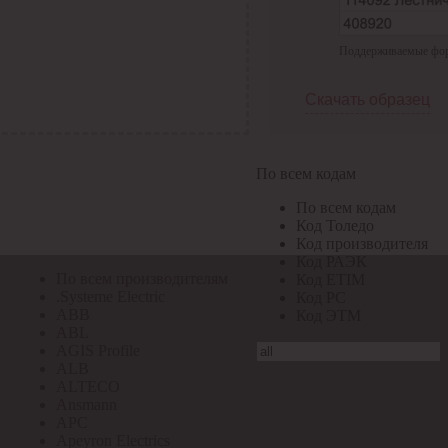
По всем кодам
Поддерживаемые форма
По всем кодам
Код Толедо
Код производителя
Скачать образец
Код РАЭК
Код ETIM
Код РС
Код ЭТМ
По всем кодам
Прочие
По всем кодам
По всем производителям
Код Толедо
Код производителя
Код РАЭК
По всем производителям
Код ETIM
.Systeme Electric
Код РС
ABB
Код ЭТМ
ABL
AGIS Profile
ALB
ALTECO
Ansmann
APC
Apeyron Electrics