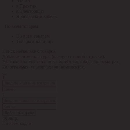
ЮАИЗ
я.Практик
я.Электрощит
Ярославский кабель
По всем товарам
По всем товарам
Товары в наличии
Поиск нескольких товаров
Добавьте номенклатуры (каждую с новой строчки).
Укажите количество в штуках, метрах, квадратных метрах,
килограммах, упаковках или комплектах.
1
2
Добавить строку
Фильтр:
По всем кодам