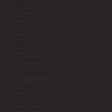
Лептон
ЛИДЕРТЕКС
ЛУЧСМАРТ
Людиновокабель
Магна
Марпосадкабель
МАТРИЦА
МДМ-ЛАЙТ
Меандр
МЕЗОНИНЪ
Меркурий
Метизы
Метэл
Механотроника
МЗВА
МЗЭП
МИР ИНСТРУМЕНТА
МКЗ
МКС
МЛ ГРУПП
Момент
Монэл
Нева
Нева-Транс Комплект
Нефтегорский КЗ ( НКЗ)