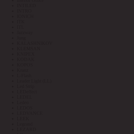
Interior Office
INTILED
INTRO
IONICH
ITK
ITL
Jazzway
Jung
KALASHNIKOV
KLEMSAN
KNIPEX
KODAK
KOPOS
Kranz
L-Flash
Leader Light (LL)
Led Strip
LEDeffect
LEDEL
Ledeo
LEDOS
LEDVANCE
LEEK
Legrand
LEZARD