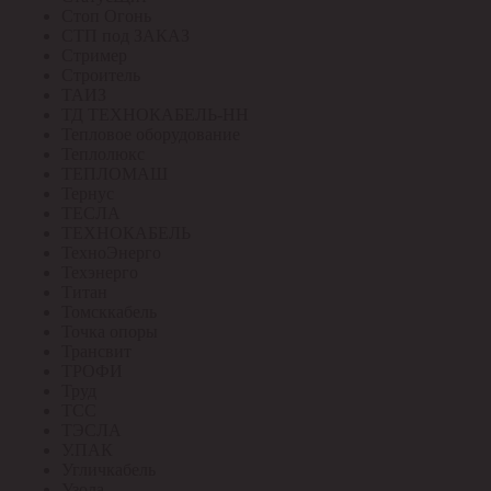
Стоп Огонь
СТП под ЗАКАЗ
Стример
Строитель
ТАИЗ
ТД ТЕХНОКАБЕЛЬ-НН
Тепловое оборудование
Теплолюкс
ТЕПЛОМАШ
Тернус
ТЕСЛА
ТЕХНОКАБЕЛЬ
ТехноЭнерго
Техэнерго
Титан
Томсккабель
Точка опоры
Трансвит
ТРОФИ
Труд
ТСС
ТЭСЛА
У.ПАК
Угличкабель
Узола