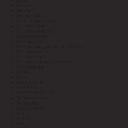
Штиль
Э-Пласт
Экотон
Эксперт-кабель
Эл. Бытовые изделия
Электрокабель
Электрокабель АО
Электроконтакт
Электролоток
Электрооборудование под ЗАКАЗ
Электротехмаш
Электротехник
Электротехника и Автоматика
Электрофидер
Элетех
Элкаб
ЭМ-КАБЕЛЬ
ЭНЕРГИЯ
ЭНЕРГОЗАЩИТА
Энергокомплект
Энергомера
ЭНЕРГОМИР
ЭРА
ЭРА АР
ЭРГ