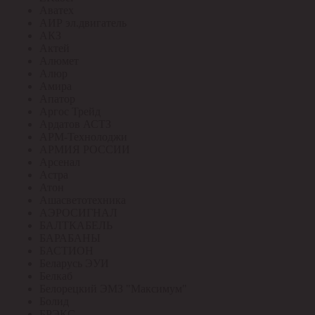
Аватех
АИР эл.двигатель
АКЗ
Актей
Алюмет
Алюр
Амира
Апатор
Аргос Трейд
Ардатов АСТЗ
АРМ-Технолоджи
АРМИЯ РОССИИ
Арсенал
Астра
Атон
Ашасветотехника
АЭРОСИГНАЛ
БАЛТКАБЕЛЬ
БАРАБАНЫ
БАСТИОН
Беларусь ЭУИ
Белкаб
Белорецкий ЭМЗ "Максимум"
Болид
БРЭКС