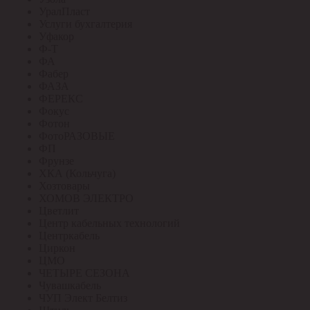
УралПласт
Услуги бухгалтерия
Уфакор
Ф-Т
ФА
Фабер
ФАЗА
ФЕРЕКС
Фокус
Фотон
ФотоРАЗОВЫЕ
ФП
Фрунзе
ХКА (Кольчуга)
Хозтовары
ХОМОВ ЭЛЕКТРО
Цветлит
Центр кабельных технологий
Центркабель
Циркон
ЦМО
ЧЕТЫРЕ СЕЗОНА
Чувашкабель
ЧУП Элект Белтиз