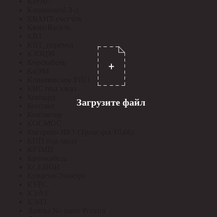
Катэм
Кашинский З-д
КВАНТ счетчик
КвантКабель
КВТ
КВТ_перевод
КЗОЦМ
Кирскабель
КиЭМ
Клинцовское УПП
КНС под заказ
Конкорд
Загрузите файл
Контакт
Контактор
КОСМОС
Кострома ИК1 (Транс-ры Т0,66)
КПП под заказ
КРЗМИ
Кромкабель
КСЕНОН
Кунцево-Электро
КУРС
КЭАЗ
КЭЛЗ
Лампы No name Россия