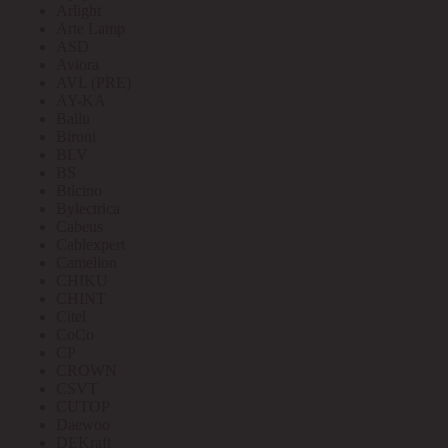
Arlight
Arte Lamp
ASD
Aviora
AVL (PRE)
AY-KA
Ballu
Bironi
BLV
BS
Bticino
Bylectrica
Cabeus
Cablexpert
Camelion
CHIKU
CHINT
Citel
CoCo
CP
CROWN
CSVT
CUTOP
Daewoo
DEKraft