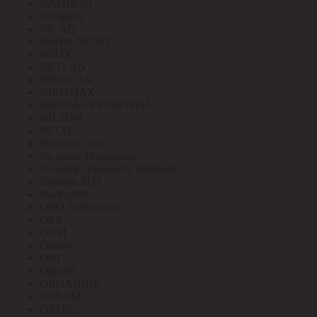
NATRIUM
Navigator
NE-AD
NEON-NIGHT
NEOX
NETLAN
NIKOLAN
NIKOMAX
NIKOMAX ESSENTIAL
NILSON
NLCO
No name свет
No name Телефония
No name Элементы питания
Noname SDS
Northcliffe
OBO Bettermann
OEZ
OGM
Omron
ONI
Opticell
ORGANIDE
OSRAM
OSTEC