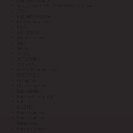
Дмитров-кабель
доп.детали СВЕТИЛЬНИКИ NO name
ДЭА
Евроавтоматика
ЕГ (Еврогарант)
ЕКА
ЖБ Опоры
Завод Пластмасс
Заря
Зебра
ЗКМК
ЗСП (Trilux)
ЗЭТАРУС
ИвКЗ (Ивановский)
ИМПУЛЬС
Интерсвет
Иркутсккабель
КабельМаш
КабельЭлектроСвязь
Кабэкс
КАВИК
Кавказкабель
Кавказкабель
Камкабель
Каспий Электро