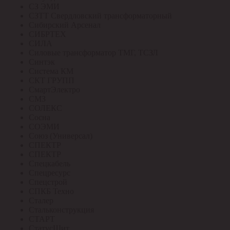
СЗ ЭМИ
СЗТТ Свердловский трансформаторный
Сибирский Арсенал
СИБРТЕХ
СИЛА
Силовые трансформатор ТМГ, ТСЗЛ
Синтэк
Система КМ
СКТ ГРУПП
СмартЭлектро
СМЗ
СОЛЕКС
Сосна
СОЭМИ
Союз (Универсал)
СПЕКТР
СПЕКТР
Спецкабель
Спецресурс
Спецстрой
СПКБ Техно
Сталер
Стальконструкция
СТАРТ
СтатусЩит