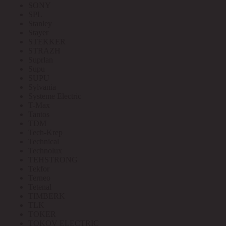
SONY
SPL
Stanley
Stayer
STEKKER
STRAZH
Suprlan
Supu
SUPU
Sylvania
Systeme Electric
T-Max
Tantos
TDM
Tech-Krep
Technical
Technolux
TEHSTRONG
Tekfor
Terneo
Tetenal
TIMBERK
TLK
TOKER
TOKOV ELECTRIC