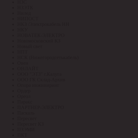
НЗС
НЗЭТК
Нилед
НИПОСТ
НКЗ /Электрокабель НН
НКУ
НОВАТЕК-ЭЛЕКТРО
Новомосковский КЗ
Новый свет
НПТ
НСК (Нижегородсетькабель)
Овен
ОНЛАЙТ
ООО "ЭТЗ" г.Калуга
ООО ГК Склад-Архив
Опора инжиниринг
Ордер
Ореол
Паракс
ПАРТНЕР-ЭЛЕКТРО
Паскаль
Пересвет
Пересвет КЗ
ПЗЭМИ
ПКТ