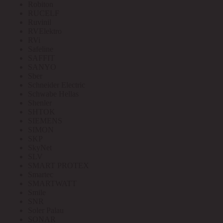
Robiton
RUCELF
Ruvinil
RVElektro
RVi
Safeline
SAFFIT
SANYO
Sber
Schneider Electric
Schwabe Hellas
Shenler
SHTOK
SIEMENS
SIMON
SKP
SkyNet
SLV
SMART PROTEX
Smartec
SMARTWATT
Smile
SNR
Soler Palau
SONAR