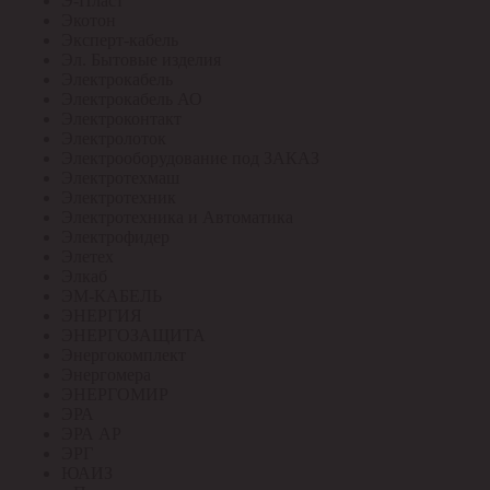
Э-Пласт
Экотон
Эксперт-кабель
Эл. Бытовые изделия
Электрокабель
Электрокабель АО
Электроконтакт
Электролоток
Электрооборудование под ЗАКАЗ
Электротехмаш
Электротехник
Электротехника и Автоматика
Электрофидер
Элетех
Элкаб
ЭМ-КАБЕЛЬ
ЭНЕРГИЯ
ЭНЕРГОЗАЩИТА
Энергокомплект
Энергомера
ЭНЕРГОМИР
ЭРА
ЭРА АР
ЭРГ
ЮАИЗ