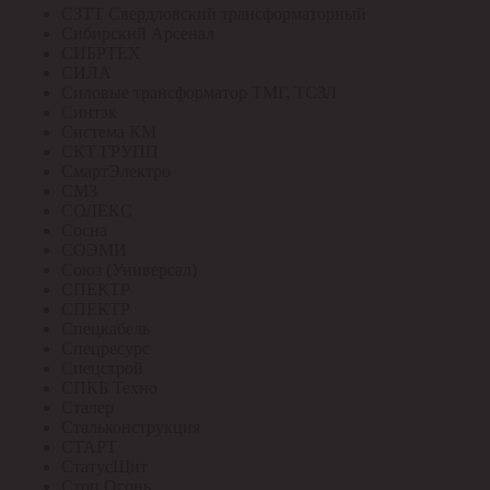
СЗТТ Свердловский трансформаторный
Сибирский Арсенал
СИБРТЕХ
СИЛА
Силовые трансформатор ТМГ, ТСЗЛ
Синтэк
Система КМ
СКТ ГРУПП
СмартЭлектро
СМЗ
СОЛЕКС
Сосна
СОЭМИ
Союз (Универсал)
СПЕКТР
СПЕКТР
Спецкабель
Спецресурс
Спецстрой
СПКБ Техно
Сталер
Стальконструкция
СТАРТ
СтатусЩит
Стоп Огонь