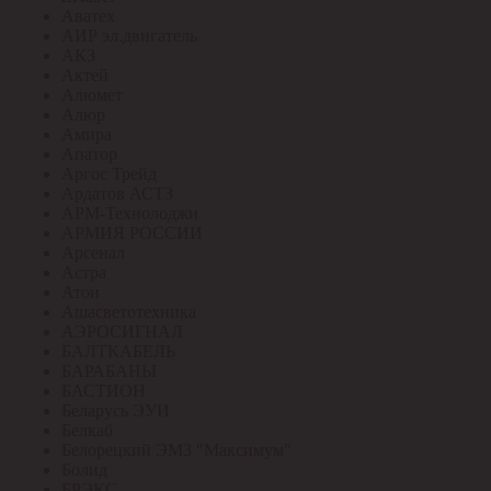
Аватех
АИР эл.двигатель
АКЗ
Актей
Алюмет
Алюр
Амира
Апатор
Аргос Трейд
Ардатов АСТЗ
АРМ-Технолоджи
АРМИЯ РОССИИ
Арсенал
Астра
Атон
Ашасветотехника
АЭРОСИГНАЛ
БАЛТКАБЕЛЬ
БАРАБАНЫ
БАСТИОН
Беларусь ЭУИ
Белкаб
Белорецкий ЭМЗ "Максимум"
Болид
БРЭКС