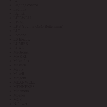
LG
Lighting control
Lightlux
Lightstar
LITEWELL
LIVAL
LKS (группа OBO Bettermann)
LLT
Lomond
LS Electric
LUMIER
LUXE
Mactronic
MAKEL
Makroflex
Mastech
Matrix
Maxell
Maytoni
MEANWELL
MENNEKES
Minamoto
Moeller
MOS
N-Power