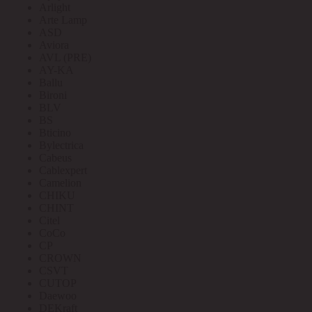
Arlight
Arte Lamp
ASD
Aviora
AVL (PRE)
AY-KA
Ballu
Bironi
BLV
BS
Bticino
Bylectrica
Cabeus
Cablexpert
Camelion
CHIKU
CHINT
Citel
CoCo
CP
CROWN
CSVT
CUTOP
Daewoo
DEKraft