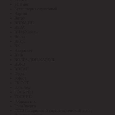
БСКмет
Бухгалтерия служебный
Вартон
Ватра
ВВЭМ-НН
ВЕЗА
ВИМ-Кабель
Вистл
Вихрь
ВК
Владасвет
ВМК
ВОЛГА-ДОН-КАБЕЛЬ
ВЭКЗ
ВЭЛАН
Герда
Гефест
ГК ССТ
Горэлтех
ГОСКРЕП
ГОСНИП
Гофроматик
ГринЭнерго
ГСТЗ Гагаринский светотехнический завод