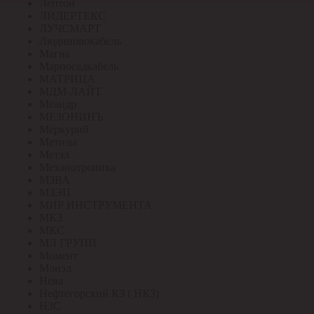
Лептон
ЛИДЕРТЕКС
ЛУЧСМАРТ
Людиновокабель
Магна
Марпосадкабель
МАТРИЦА
МДМ-ЛАЙТ
Меандр
МЕЗОНИНЪ
Меркурий
Метизы
Метэл
Механотроника
МЗВА
МЗЭП
МИР ИНСТРУМЕНТА
МКЗ
МКС
МЛ ГРУПП
Момент
Монэл
Нева
Нефтегорский КЗ ( НКЗ)
НЗС