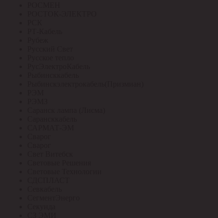
РОСМЕН
РОСТОК-ЭЛЕКТРО
РСК
РТ-Кабель
Рубеж
Русский Свет
Русское тепло
РусЭлектроКабель
Рыбинсккабель
Рыбинскэлектрокабель(Призмиан)
РЭМ
РЭМЗ
Саранск лампа (Лисма)
Сарансккабель
САРМАТ-ЭМ
Сварог
Сварог
Свет Витебск
Световые Решения
Световые Технологии
СДСПЛАСТ
Севкабель
СегментЭнерго
Секунда
СЗ ЭМИ