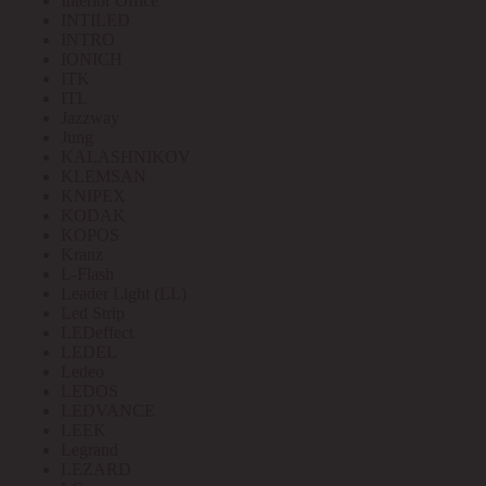
Interior Office
INTILED
INTRO
IONICH
ITK
ITL
Jazzway
Jung
KALASHNIKOV
KLEMSAN
KNIPEX
KODAK
KOPOS
Kranz
L-Flash
Leader Light (LL)
Led Strip
LEDeffect
LEDEL
Ledeo
LEDOS
LEDVANCE
LEEK
Legrand
LEZARD