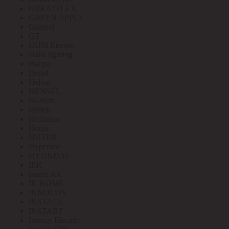
GREATFLEX
GREEN APPLE
Greenel
GT
GUSI Electric
Halla lighting
Haupa
Hegel
Helvar
HENSEL
Hi-Watt
Hintek
Hofmann
Horoz
HUTER
Hyperline
HYUNDAI
IEK
Image Art
IN HOME
INNOLUX
INSTALL
INSTART
Interior Electric