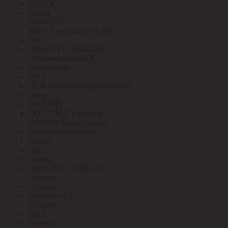
НЗЭТК
Нилед
НИПОСТ
НКЗ /Электрокабель НН
НКУ
НОВАТЕК-ЭЛЕКТРО
Новомосковский КЗ
Новый свет
НПТ
НСК (Нижегородсетькабель)
Овен
ОНЛАЙТ
ООО "ЭТЗ" г.Калуга
ООО ГК Склад-Архив
Опора инжиниринг
Ордер
Ореол
Паракс
ПАРТНЕР-ЭЛЕКТРО
Паскаль
Пересвет
Пересвет КЗ
ПЗЭМИ
ПКТ
Плазма-Т