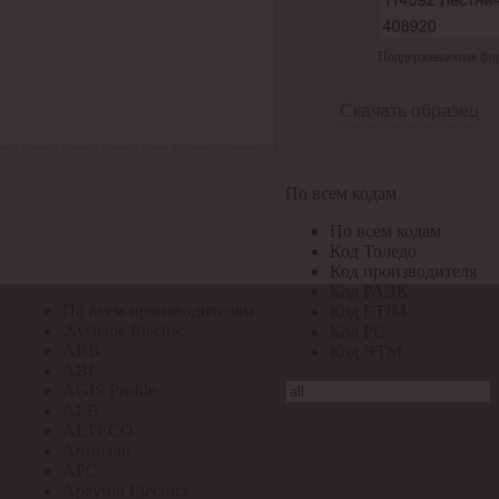
По всем кодам
Поддерживаемые форма
По всем кодам
Код Толедо
Код производителя
Скачать образец
Код РАЭК
Код ETIM
Код РС
Код ЭТМ
По всем кодам
Прочие
По всем кодам
По всем производителям
Код Толедо
Код производителя
Код РАЭК
По всем производителям
Код ETIM
.Systeme Electric
Код РС
ABB
Код ЭТМ
ABL
AGIS Profile
ALB
ALTECO
Ansmann
APC
Apeyron Electrics