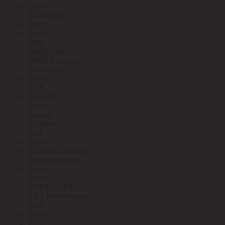
Delta
DENKIRS
Diod
Diora
DKC
DOMTOK
DORI/Blackmor
DURACELL
DUWI
EAE
EATON
Ecola
Econex
Ecoplast
EKF
Elbox
Electrolux Zanussi
Elektrostandard
Emafyl
EMAS
ENERGIZER
ERA Вентиляция
ESB
ESEN
ETA