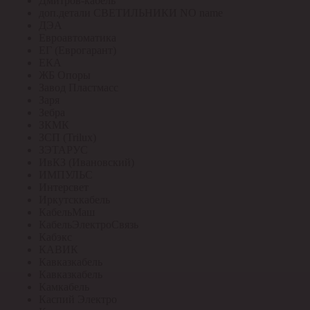
Дмитров-кабель
доп.детали СВЕТИЛЬНИКИ NO name
ДЭА
Евроавтоматика
ЕГ (Еврогарант)
ЕКА
ЖБ Опоры
Завод Пластмасс
Заря
Зебра
ЗКМК
ЗСП (Trilux)
ЗЭТАРУС
ИвКЗ (Ивановский)
ИМПУЛЬС
Интерсвет
Иркутсккабель
КабельМаш
КабельЭлектроСвязь
Кабэкс
КАВИК
Кавказкабель
Кавказкабель
Камкабель
Каспий Электро