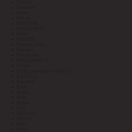
Outdoor
Panasonic
Paritet
ParLan
PARTNER
PATA/UNION
Patriot
PHILIPS
Phoenix contact
Pleomax
PowerCube
PROCONNECT
Prostar
QUEL (выведен с 05.2021)
RADUGA
Raychem
Rbuz
Rcable
REM
Renata
REV
REXANT
RITTAL
Ritter
Rivoli