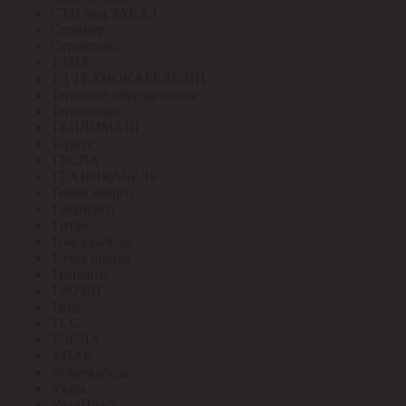
СТП под ЗАКАЗ
Стример
Строитель
ТАИЗ
ТД ТЕХНОКАБЕЛЬ-НН
Тепловое оборудование
Теплолюкс
ТЕПЛОМАШ
Тернус
ТЕСЛА
ТЕХНОКАБЕЛЬ
ТехноЭнерго
Техэнерго
Титан
Томсккабель
Точка опоры
Трансвит
ТРОФИ
Труд
ТСС
ТЭСЛА
У.ПАК
Угличкабель
Узола
УралПласт