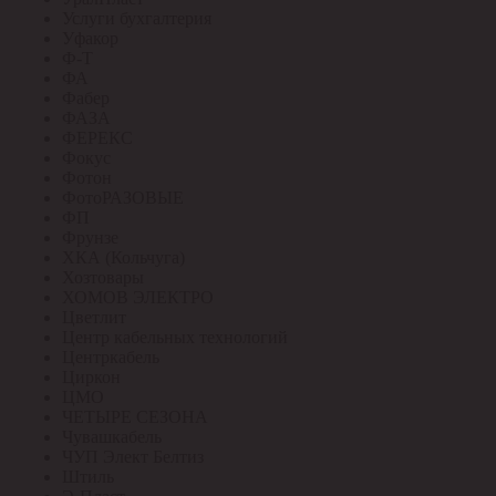
Услуги бухгалтерия
Уфакор
Ф-Т
ФА
Фабер
ФАЗА
ФЕРЕКС
Фокус
Фотон
ФотоРАЗОВЫЕ
ФП
Фрунзе
ХКА (Кольчуга)
Хозтовары
ХОМОВ ЭЛЕКТРО
Цветлит
Центр кабельных технологий
Центркабель
Циркон
ЦМО
ЧЕТЫРЕ СЕЗОНА
Чувашкабель
ЧУП Элект Белтиз
Штиль