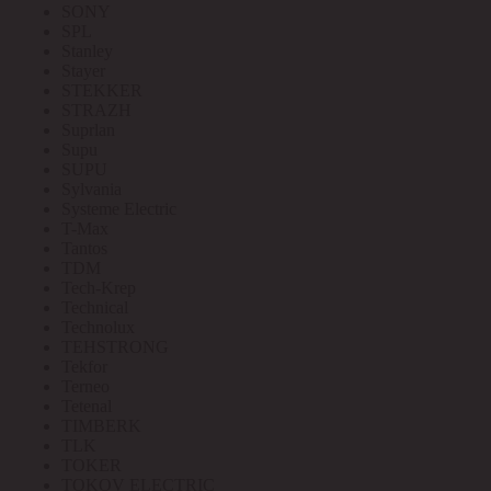
SONY
SPL
Stanley
Stayer
STEKKER
STRAZH
Suprlan
Supu
SUPU
Sylvania
Systeme Electric
T-Max
Tantos
TDM
Tech-Krep
Technical
Technolux
TEHSTRONG
Tekfor
Terneo
Tetenal
TIMBERK
TLK
TOKER
TOKOV ELECTRIC