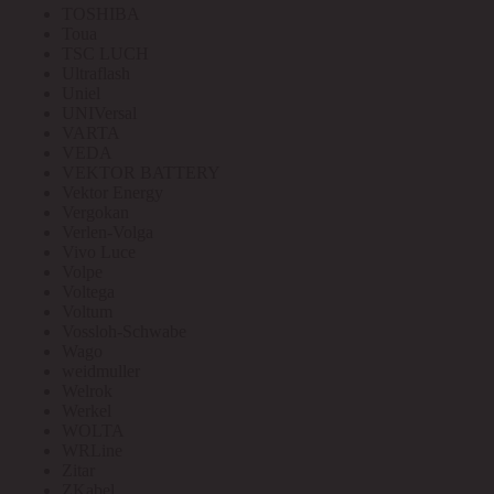
TOSHIBA
Toua
TSC LUCH
Ultraflash
Uniel
UNIVersal
VARTA
VEDA
VEKTOR BATTERY
Vektor Energy
Vergokan
Verlen-Volga
Vivo Luce
Volpe
Voltega
Voltum
Vossloh-Schwabe
Wago
weidmuller
Welrok
Werkel
WOLTA
WRLine
Zitar
ZKabel