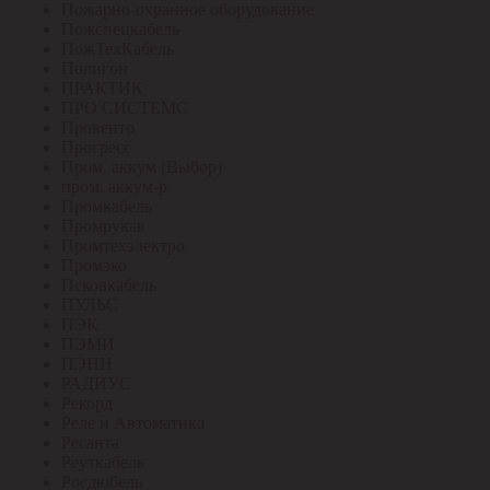
Пожарно-охранное оборудование
Пожспецкабель
ПожТехКабель
Полигон
ПРАКТИК
ПРО СИСТЕМС
Провенто
Прогресс
Пром. аккум (Выбор)
пром. аккум-р
Промкабель
Промрукав
Промтехэлектро
Промэко
Псковкабель
ПУЛЬС
ПЭК
ПЭМИ
ПЭНН
РАДИУС
Рекорд
Реле и Автоматика
Ресанта
Реуткабель
Росдюбель