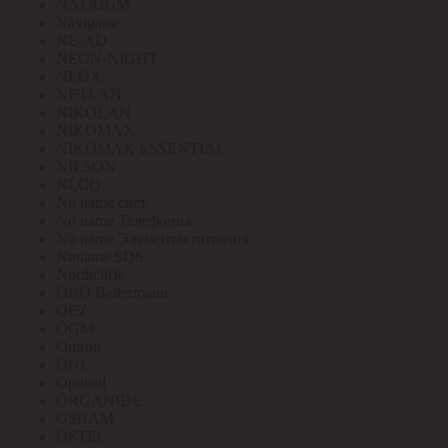
NATRIUM
Navigator
NE-AD
NEON-NIGHT
NEOX
NETLAN
NIKOLAN
NIKOMAX
NIKOMAX ESSENTIAL
NILSON
NLCO
No name свет
No name Телефония
No name Элементы питания
Noname SDS
Northcliffe
OBO Bettermann
OEZ
OGM
Omron
ONI
Opticell
ORGANIDE
OSRAM
OSTEC