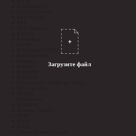
Катэм
Кашинский З-д
КВАНТ счетчик
КвантКабель
КВТ
КВТ_перевод
КЗОЦМ
Кирскабель
КиЭМ
Клинцовское УПП
КНС под заказ
Конкорд
Загрузите файл
Контакт
Контактор
КОСМОС
Кострома ИК1 (Транс-ры Т0,66)
КПП под заказ
КРЗМИ
Кромкабель
КСЕНОН
Кунцево-Электро
КУРС
КЭАЗ
КЭЛЗ
Лампы No name Россия