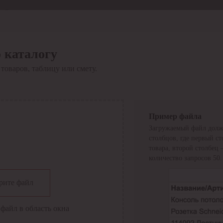
Отдел продаж
8 800 6000-600
Каталог
Акции
 каталогу
Сервис
товаров, таблицу или смету.
Инструкция по работе
с сервисом
Оплата
Сервис ЭДО
Сервис ИТС-КА
Пример файла
Сервис API
Загружаемый файл долж
Контакты
О компании
столбцов, где первый с
Вход
Регистрация
товара, второй столбец
количество запросов 50.
Крупнейший поставщик электро-технической продукции в
рите файл
России
Найти
файл в область окна
Искать по всем разделам