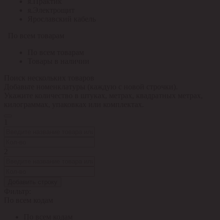
я.Практик
я.Электрощит
Ярославский кабель
По всем товарам
По всем товарам
Товары в наличии
Поиск нескольких товаров
Добавьте номенклатуры (каждую с новой строчки).
Укажите количество в штуках, метрах, квадратных метрах,
килограммах, упаковках или комплектах.
1
2
Добавить строку
Фильтр:
По всем кодам
По всем кодам