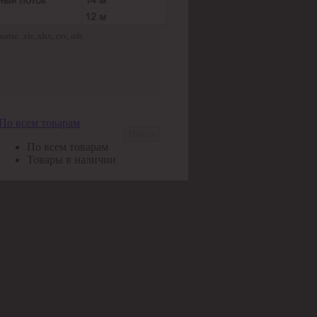
ы: .xls,.xlsx,.csv,.ods
По всем товарам
Найти
По всем товарам
Товары в наличии