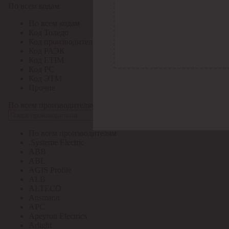
По всем кодам
По всем кодам
Код Толедо
Код производителя
Код РАЭК
Код ETIM
Код РС
Код ЭТМ
Прочие
По всем производителям
По всем производителям
.Systeme Electric
ABB
ABL
AGIS Profile
ALB
ALTECO
Ansmann
APC
Apeyron Electrics
Arlight