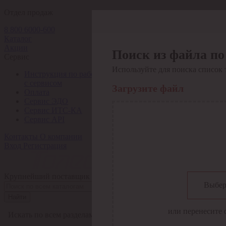
Отдел продаж
8 800 6000-600
Каталог
Акции
Поиск из файла по
Сервис
Используйте для поиска список 
Инструкция по работе
с сервисом
Загрузите файл
Оплата
Сервис ЭДО
Сервис ИТС-КА
Сервис API
Контакты
О компании
Вход
Регистрация
Крупнейший поставщик электро-технической продукции в Рос
Выбер
Найти
или перенесите 
Искать по всем разделам