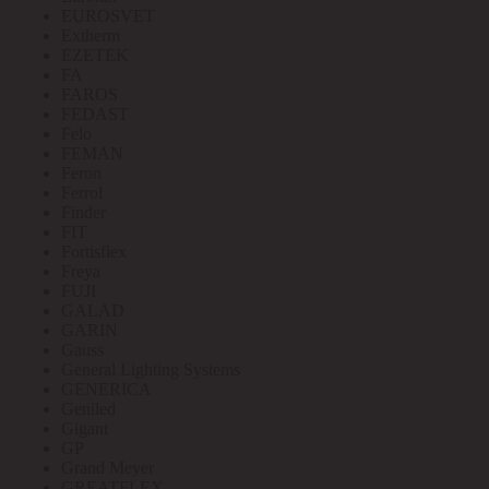
EUROSVET
Extherm
EZETEK
FA
FAROS
FEDAST
Felo
FEMAN
Feron
Ferrol
Finder
FIT
Fortisflex
Freya
FUJI
GALAD
GARIN
Gauss
General Lighting Systems
GENERICA
Geniled
Gigant
GP
Grand Meyer
GREATFLEX