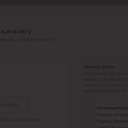
 каталогу
товаров, таблицу или смету.
Пример файла
Загружаемый файл долже
столбцов, где первый ст
товара, второй столбец 
количество запросов 50.
сии
ите файл
файл в область окна