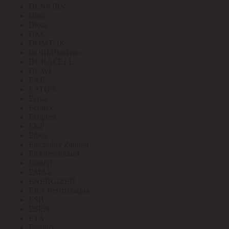
DENKIRS
Diod
Diora
DKC
DOMTOK
DORI/Blackmor
DURACELL
DUWI
EAE
EATON
Ecola
Econex
Ecoplast
EKF
Elbox
Electrolux Zanussi
Elektrostandard
Emafyl
EMAS
ENERGIZER
ERA Вентиляция
ESB
ESEN
ETA
Eurolux