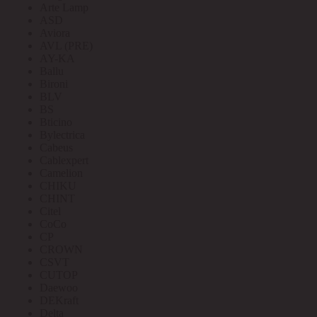
Arte Lamp
ASD
Aviora
AVL (PRE)
AY-KA
Ballu
Bironi
BLV
BS
Bticino
Bylectrica
Cabeus
Cablexpert
Camelion
CHIKU
CHINT
Citel
CoCo
CP
CROWN
CSVT
CUTOP
Daewoo
DEKraft
Delta