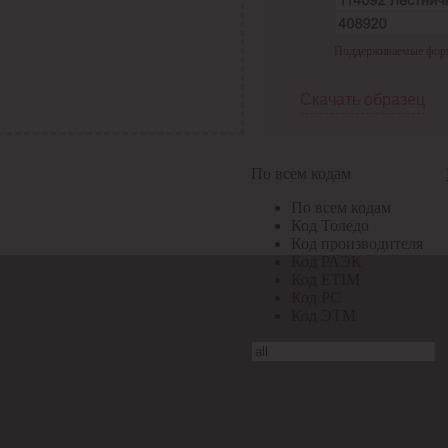
Поддерживаемые формат
Скачать образец
По всем кодам
По всем кодам
Код Толедо
Код производителя
Код РАЭК
Код ETIM
Код РС
Код ЭТМ