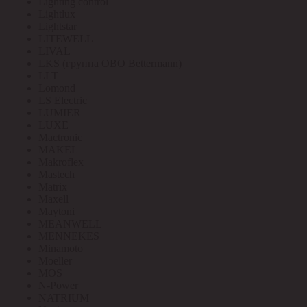
Lighting control
Lightlux
Lightstar
LITEWELL
LIVAL
LKS (группа OBO Bettermann)
LLT
Lomond
LS Electric
LUMIER
LUXE
Mactronic
MAKEL
Makroflex
Mastech
Matrix
Maxell
Maytoni
MEANWELL
MENNEKES
Minamoto
Moeller
MOS
N-Power
NATRIUM