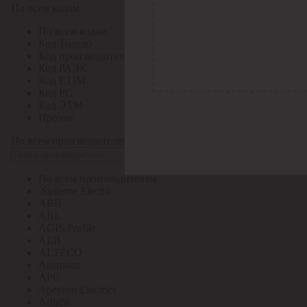
По всем кодам
По всем кодам
Код Толедо
Код производителя
Код РАЭК
Код ETIM
Код РС
Код ЭТМ
Прочие
По всем производителям
По всем производителям
.Systeme Electric
ABB
ABL
AGIS Profile
ALB
ALTECO
Ansmann
APC
Apeyron Electrics
Arlight