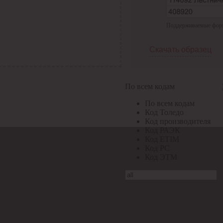
Поддерживаемые формат
Скачать образец
По всем кодам
По всем кодам
Код Толедо
Код производителя
Код РАЭК
Код ETIM
Код РС
Код ЭТМ