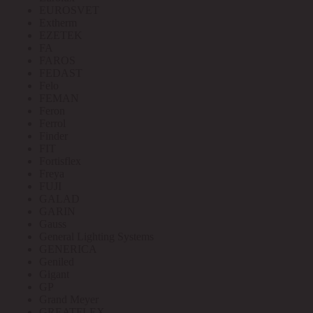
EUROSVET
Extherm
EZETEK
FA
FAROS
FEDAST
Felo
FEMAN
Feron
Ferrol
Finder
FIT
Fortisflex
Freya
FUJI
GALAD
GARIN
Gauss
General Lighting Systems
GENERICA
Geniled
Gigant
GP
Grand Meyer
GREATFLEX