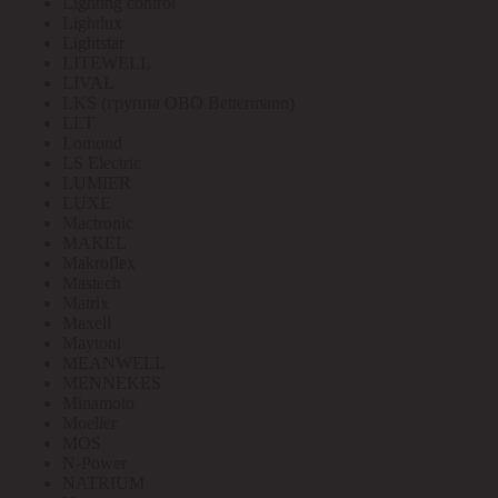
Lighting control
Lightlux
Lightstar
LITEWELL
LIVAL
LKS (группа OBO Bettermann)
LLT
Lomond
LS Electric
LUMIER
LUXE
Mactronic
MAKEL
Makroflex
Mastech
Matrix
Maxell
Maytoni
MEANWELL
MENNEKES
Minamoto
Moeller
MOS
N-Power
NATRIUM