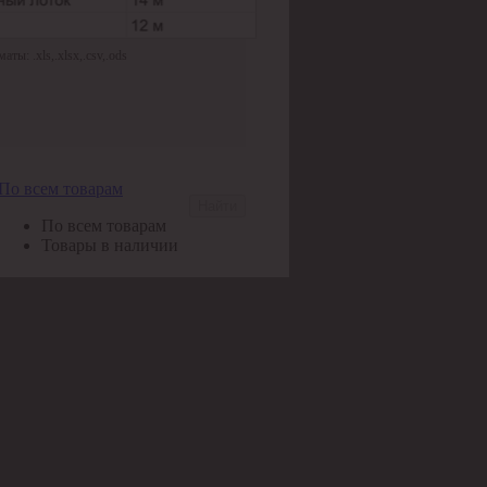
ы: .xls,.xlsx,.csv,.ods
По всем товарам
Найти
По всем товарам
Товары в наличии