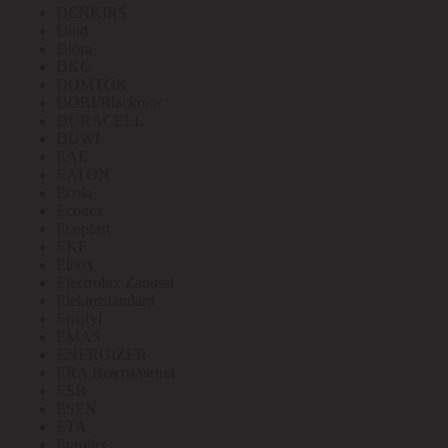
DENKIRS
Diod
Diora
DKC
DOMTOK
DORI/Blackmor
DURACELL
DUWI
EAE
EATON
Ecola
Econex
Ecoplast
EKF
Elbox
Electrolux Zanussi
Elektrostandard
Emafyl
EMAS
ENERGIZER
ERA Вентиляция
ESB
ESEN
ETA
Eurolux