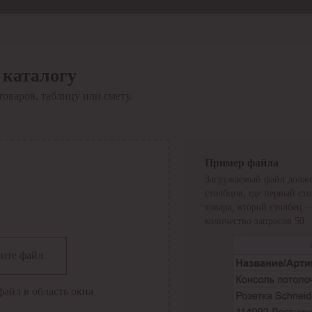
 каталогу
товаров, таблицу или смету.
Пример файла
Загружаемый файл долже
столбцов, где первый ст
товара, второй столбец 
количество запросов 50.
сии
ите файл
файл в область окна