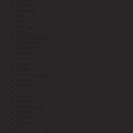
INTILED
INTRO
IONICH
ITK
ITL
Jazzway
Jung
KALASHNIKOV
KLEMSAN
KNIPEX
KODAK
KOPOS
Kranz
L-Flash
Leader Light (LL)
Led Strip
LEDeffect
LEDEL
Ledeo
LEDOS
LEDVANCE
LEEK
Legrand
LEZARD
LG