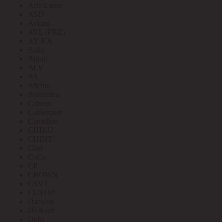
Arte Lamp
ASD
Aviora
AVL (PRE)
AY-KA
Ballu
Bironi
BLV
BS
Bticino
Bylectrica
Cabeus
Cablexpert
Camelion
CHIKU
CHINT
Citel
CoCo
CP
CROWN
CSVT
CUTOP
Daewoo
DEKraft
Delta