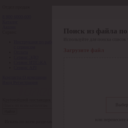
Отдел продаж
8 800 6000-600
Каталог
Акции
Поиск из файла по
Сервис
Используйте для поиска список 
Инструкция по работе
с сервисом
Загрузите файл
Оплата
Сервис ЭДО
Сервис ИТС-КА
Сервис API
Контакты
О компании
Вход
Регистрация
Крупнейший поставщик электро-технической продукции в Рос
Выбер
Найти
или перенесите 
Искать по всем разделам