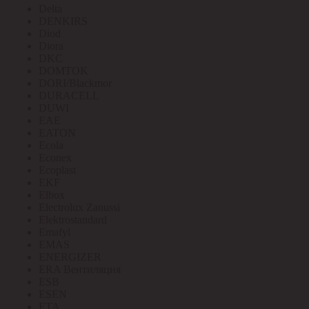
Delta
DENKIRS
Diod
Diora
DKC
DOMTOK
DORI/Blackmor
DURACELL
DUWI
EAE
EATON
Ecola
Econex
Ecoplast
EKF
Elbox
Electrolux Zanussi
Elektrostandard
Emafyl
EMAS
ENERGIZER
ERA Вентиляция
ESB
ESEN
ETA