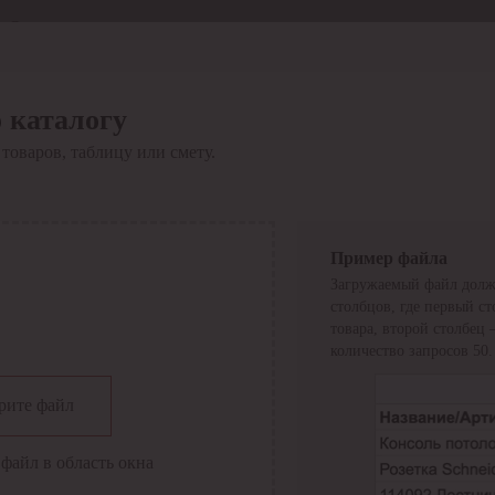
Отдел продаж
8 800 6000-600
Каталог
Акции
 каталогу
Сервис
товаров, таблицу или смету.
Инструкция по работе
с сервисом
Оплата
Сервис ЭДО
Сервис ИТС-КА
Пример файла
Сервис API
Загружаемый файл долж
Контакты
О компании
столбцов, где первый с
Вход
Регистрация
товара, второй столбец
количество запросов 50.
Крупнейший поставщик электро-технической продукции в
рите файл
России
Найти
файл в область окна
Искать по всем разделам