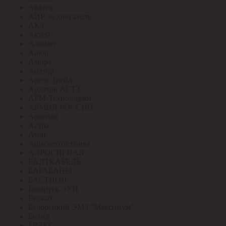
Аватех
АИР эл.двигатель
АКЗ
Актей
Алюмет
Алюр
Амира
Апатор
Аргос Трейд
Ардатов АСТЗ
АРМ-Технолоджи
АРМИЯ РОССИИ
Арсенал
Астра
Атон
Ашасветотехника
АЭРОСИГНАЛ
БАЛТКАБЕЛЬ
БАРАБАНЫ
БАСТИОН
Беларусь ЭУИ
Белкаб
Белорецкий ЭМЗ "Максимум"
Болид
БРЭКС