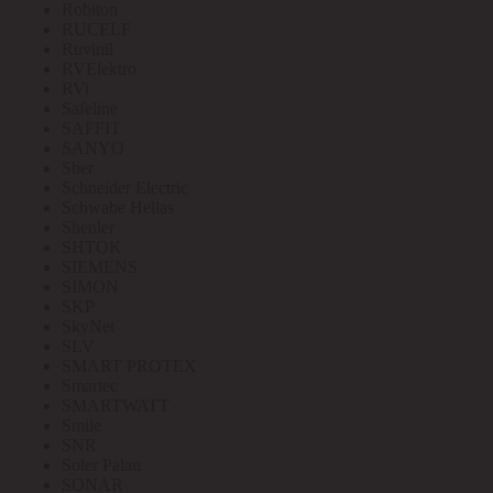
Robiton
RUCELF
Ruvinil
RVElektro
RVi
Safeline
SAFFIT
SANYO
Sber
Schneider Electric
Schwabe Hellas
Shenler
SHTOK
SIEMENS
SIMON
SKP
SkyNet
SLV
SMART PROTEX
Smartec
SMARTWATT
Smile
SNR
Soler Palau
SONAR