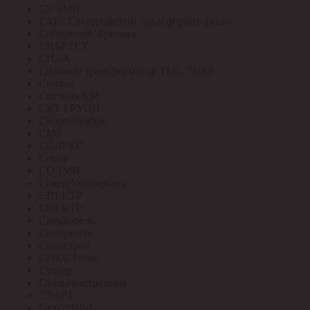
СЗ ЭМИ
СЗТТ Свердловский трансформаторный
Сибирский Арсенал
СИБРТЕХ
СИЛА
Силовые трансформатор ТМГ, ТСЗЛ
Синтэк
Система КМ
СКТ ГРУПП
СмартЭлектро
СМЗ
СОЛЕКС
Сосна
СОЭМИ
Союз (Универсал)
СПЕКТР
СПЕКТР
Спецкабель
Спецресурс
Спецстрой
СПКБ Техно
Сталер
Стальконструкция
СТАРТ
СтатусЩит