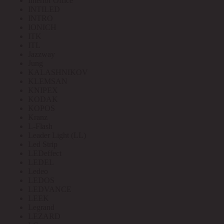
Interior Office
INTILED
INTRO
IONICH
ITK
ITL
Jazzway
Jung
KALASHNIKOV
KLEMSAN
KNIPEX
KODAK
KOPOS
Kranz
L-Flash
Leader Light (LL)
Led Strip
LEDeffect
LEDEL
Ledeo
LEDOS
LEDVANCE
LEEK
Legrand
LEZARD