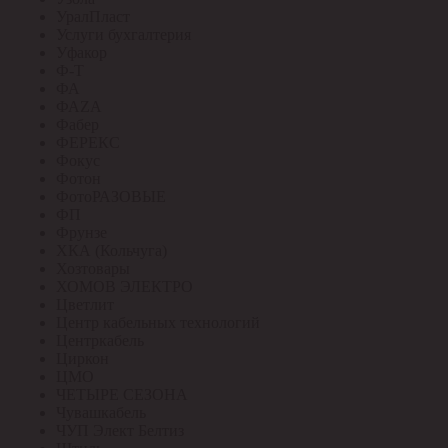
УралПласт
Услуги бухгалтерия
Уфакор
Ф-Т
ФА
ФАZА
Фабер
ФЕРЕКС
Фокус
Фотон
ФотоРАЗОВЫЕ
ФП
Фрунзе
ХКА (Кольчуга)
Хозтовары
ХОМОВ ЭЛЕКТРО
Цветлит
Центр кабельных технологий
Центркабель
Циркон
ЦМО
ЧЕТЫРЕ СЕЗОНА
Чувашкабель
ЧУП Элект Белтиз