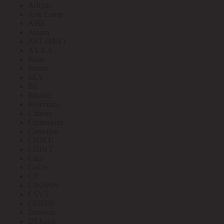
Arlight
Arte Lamp
ASD
Aviora
AVL (PRE)
AY-KA
Ballu
Bironi
BLV
BS
Bticino
Bylectrica
Cabeus
Cablexpert
Camelion
CHIKU
CHINT
Citel
CoCo
CP
CROWN
CSVT
CUTOP
Daewoo
DEKraft