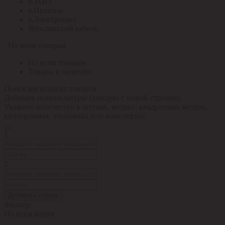
ЮАИЗ
я.Практик
я.Электрощит
Ярославский кабель
По всем товарам
По всем товарам
Товары в наличии
Поиск нескольких товаров
Добавьте номенклатуры (каждую с новой строчки).
Укажите количество в штуках, метрах, квадратных метрах,
килограммах, упаковках или комплектах.
1
2
Добавить строку
Фильтр:
По всем кодам