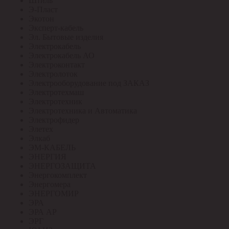
Штиль
Э-Пласт
Экотон
Эксперт-кабель
Эл. Бытовые изделия
Электрокабель
Электрокабель АО
Электроконтакт
Электролоток
Электрооборудование под ЗАКАЗ
Электротехмаш
Электротехник
Электротехника и Автоматика
Электрофидер
Элетех
Элкаб
ЭМ-КАБЕЛЬ
ЭНЕРГИЯ
ЭНЕРГОЗАЩИТА
Энергокомплект
Энергомера
ЭНЕРГОМИР
ЭРА
ЭРА АР
ЭРГ