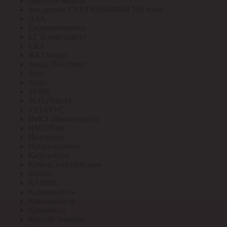
Дмитров-кабель
доп.детали СВЕТИЛЬНИКИ NO name
ДЭА
Евроавтоматика
ЕГ (Еврогарант)
ЕКА
ЖБ Опоры
Завод Пластмасс
Заря
Зебра
ЗКМК
ЗСП (Trilux)
ЗЭТАРУС
ИвКЗ (Ивановский)
ИМПУЛЬС
Интерсвет
Иркутсккабель
КабельМаш
КабельЭлектроСвязь
Кабэкс
КАВИК
Кавказкабель
Кавказкабель
Камкабель
Каспий Электро