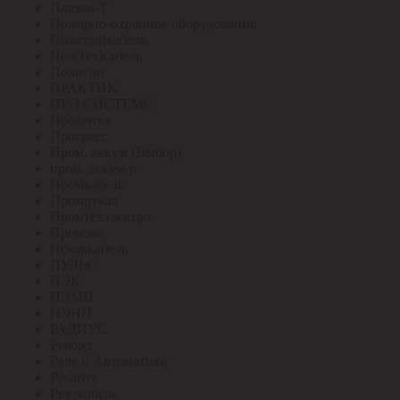
Плазма-Т
Пожарно-охранное оборудование
Пожспецкабель
ПожТехКабель
Полигон
ПРАКТИК
ПРО СИСТЕМС
Провенто
Прогресс
Пром. аккум (Выбор)
пром. аккум-р
Промкабель
Промрукав
Промтехэлектро
Промэко
Псковкабель
ПУЛЬС
ПЭК
ПЭМИ
ПЭНН
РАДИУС
Рекорд
Реле и Автоматика
Ресанта
Реуткабель