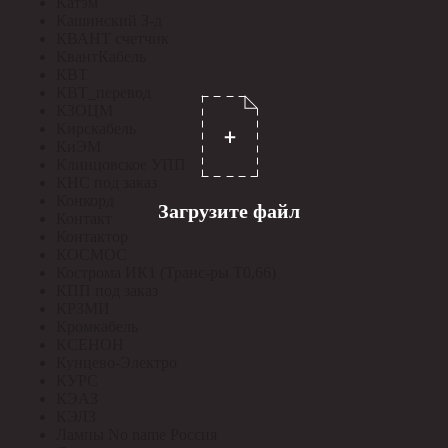
Катэм
Кашинский З-д
КВАНТ счетчик
КвантКабель
КВТ
КВТ_перевод
КЗОЦМ
Кирскабель
КиЭМ
Клинцовское УПП
КНС под заказ
Конкорд
Загрузите файл
Контакт
Контактор
КОСМОС
Кострома ИК1 (Транс-ры Т0,66)
КПП под заказ
КРЗМИ
Кромкабель
КСЕНОН
Кунцево-Электро
КУРС
КЭАЗ
КЭЛЗ
Лампы No name Россия