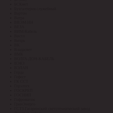
БСКмет
Бухгалтерия служебный
Вартон
Ватра
ВВЭМ-НН
ВЕЗА
ВИМ-Кабель
Вистл
Вихрь
ВК
Владасвет
ВМК
ВОЛГА-ДОН-КАБЕЛЬ
ВЭКЗ
ВЭЛАН
Герда
Гефест
ГК ССТ
Горэлтех
ГОСКРЕП
ГОСНИП
Гофроматик
ГринЭнерго
ГСТЗ Гагаринский светотехнический завод