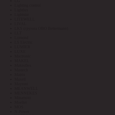
LG
Lighting control
Lightlux
Lightstar
LITEWELL
LIVAL
LKS (группа OBO Bettermann)
LLT
Lomond
LS Electric
LUMIER
LUXE
Mactronic
MAKEL
Makroflex
Mastech
Matrix
Maxell
Maytoni
MEANWELL
MENNEKES
Minamoto
Moeller
MOS
N-Power