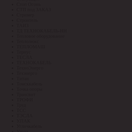
Стоп Огонь
СТП под ЗАКАЗ
Стример
Строитель
ТАИЗ
ТД ТЕХНОКАБЕЛЬ-НН
Тепловое оборудование
Теплолюкс
ТЕПЛОМАШ
Тернус
ТЕСЛА
ТЕХНОКАБЕЛЬ
ТехноЭнерго
Техэнерго
Титан
Томсккабель
Точка опоры
Трансвит
ТРОФИ
Труд
ТСС
ТЭСЛА
У.ПАК
Угличкабель
Узола