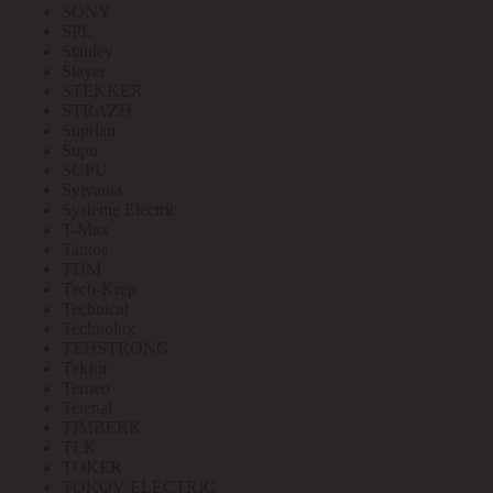
SONY
SPL
Stanley
Stayer
STEKKER
STRAZH
Suprlan
Supu
SUPU
Sylvania
Systeme Electric
T-Max
Tantos
TDM
Tech-Krep
Technical
Technolux
TEHSTRONG
Tekfor
Terneo
Tetenal
TIMBERK
TLK
TOKER
TOKOV ELECTRIC