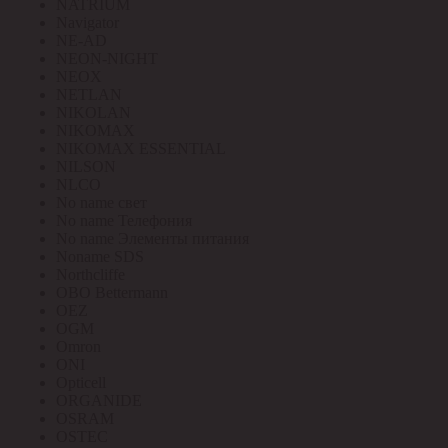
NATRIUM
Navigator
NE-AD
NEON-NIGHT
NEOX
NETLAN
NIKOLAN
NIKOMAX
NIKOMAX ESSENTIAL
NILSON
NLCO
No name свет
No name Телефония
No name Элементы питания
Noname SDS
Northcliffe
OBO Bettermann
OEZ
OGM
Omron
ONI
Opticell
ORGANIDE
OSRAM
OSTEC