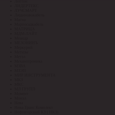
Лептон
ЛИДЕРТЕКС
ЛУЧСМАРТ
Людиновокабель
Магна
Марпосадкабель
МАТРИЦА
МДМ-ЛАЙТ
Меандр
МЕЗОНИНЪ
Меркурий
Метизы
Метэл
Механотроника
МЗВА
МЗЭП
МИР ИНСТРУМЕНТА
МКЗ
МКС
МЛ ГРУПП
Момент
Монэл
Нева
Нева-Транс Комплект
Нефтегорский КЗ ( НКЗ)