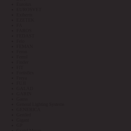
Eurolux
EUROSVET
Extherm
EZETEK
FA
FAROS
FEDAST
Felo
FEMAN
Feron
Ferrol
Finder
FIT
Fortisflex
Freya
FUJI
GALAD
GARIN
Gauss
General Lighting Systems
GENERICA
Geniled
Gigant
GP
Grand Meyer