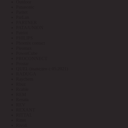
Outdoor
Panasonic
Paritet
ParLan
PARTNER
PATA/UNION
Patriot
PHILIPS
Phoenix contact
Pleomax
PowerCube
PROCONNECT
Prostar
QUEL (выведен с 05.2021)
RADUGA
Raychem
Rbuz
Rcable
REM
Renata
REV
REXANT
RITTAL
Ritter
Rivoli