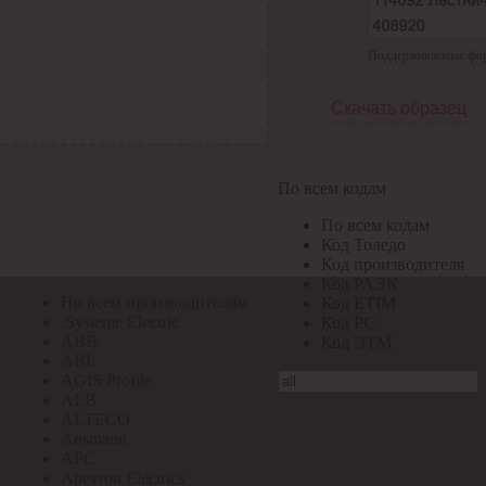
По всем кодам
Поддерживаемые форма
По всем кодам
Код Толедо
Код производителя
Скачать образец
Код РАЭК
Код ETIM
Код РС
Код ЭТМ
По всем кодам
Прочие
По всем кодам
По всем производителям
Код Толедо
Код производителя
Код РАЭК
По всем производителям
Код ETIM
.Systeme Electric
Код РС
ABB
Код ЭТМ
ABL
AGIS Profile
ALB
ALTECO
Ansmann
APC
Apeyron Electrics