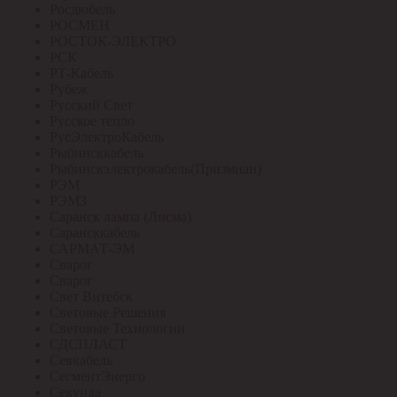
Росдюбель
РОСМЕН
РОСТОК-ЭЛЕКТРО
РСК
РТ-Кабель
Рубеж
Русский Свет
Русское тепло
РусЭлектроКабель
Рыбинсккабель
Рыбинскэлектрокабель(Призмиан)
РЭМ
РЭМЗ
Саранск лампа (Лисма)
Сарансккабель
САРМАТ-ЭМ
Сварог
Сварог
Свет Витебск
Световые Решения
Световые Технологии
СДСПЛАСТ
Севкабель
СегментЭнерго
Секунда