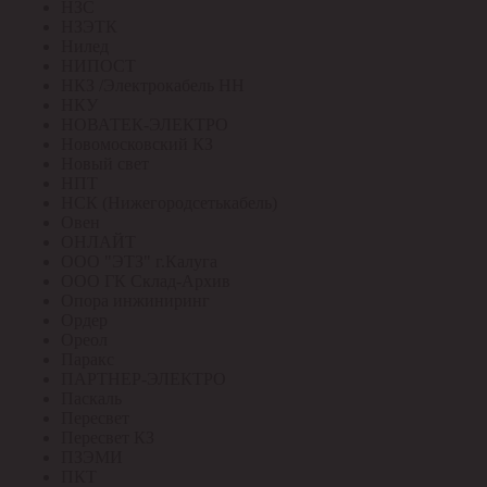
НЗС
НЗЭТК
Нилед
НИПОСТ
НКЗ /Электрокабель НН
НКУ
НОВАТЕК-ЭЛЕКТРО
Новомосковский КЗ
Новый свет
НПТ
НСК (Нижегородсетькабель)
Овен
ОНЛАЙТ
ООО "ЭТЗ" г.Калуга
ООО ГК Склад-Архив
Опора инжиниринг
Ордер
Ореол
Паракс
ПАРТНЕР-ЭЛЕКТРО
Паскаль
Пересвет
Пересвет КЗ
ПЗЭМИ
ПКТ