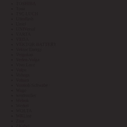
TOSHIBA
Toua
TSC LUCH
Ultraflash
Uniel
UNIVersal
VARTA
VEDA
VEKTOR BATTERY
Vektor Energy
Vergokan
Verlen-Volga
Vivo Luce
Volpe
Voltega
Voltum
Vossloh-Schwabe
Wago
weidmuller
Welrok
Werkel
WOLTA
WRLine
Zitar
ZKabel