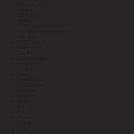
СТП под ЗАКАЗ
Стример
Строитель
ТАИЗ
ТД ТЕХНОКАБЕЛЬ-НН
Тепловое оборудование
Теплолюкс
ТЕПЛОМАШ
Тернус
ТЕСЛА
ТЕХНОКАБЕЛЬ
ТехноЭнерго
Техэнерго
Титан
Томсккабель
Точка опоры
Трансвит
ТРОФИ
Труд
ТСС
ТЭСЛА
У.ПАК
Угличкабель
Узола
УралПласт