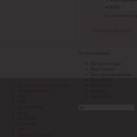
По всем кодам
Поддерживаемые форма
По всем кодам
Код Толедо
Код производителя
Скачать образец
Код РАЭК
Код ETIM
Код РС
Код ЭТМ
По всем кодам
Прочие
По всем кодам
По всем производителям
Код Толедо
Код производителя
Код РАЭК
По всем производителям
Код ETIM
.Systeme Electric
Код РС
ABB
Код ЭТМ
ABL
AGIS Profile
ALB
ALTECO
Ansmann
APC
Apeyron Electrics