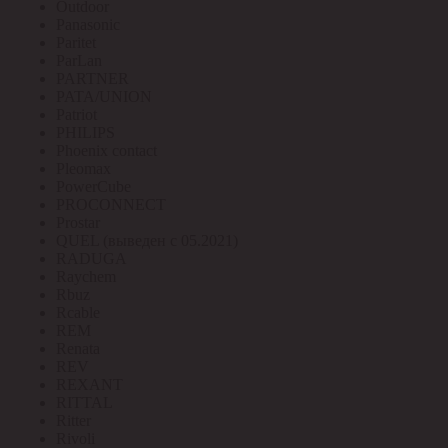
Outdoor
Panasonic
Paritet
ParLan
PARTNER
PATA/UNION
Patriot
PHILIPS
Phoenix contact
Pleomax
PowerCube
PROCONNECT
Prostar
QUEL (выведен с 05.2021)
RADUGA
Raychem
Rbuz
Rcable
REM
Renata
REV
REXANT
RITTAL
Ritter
Rivoli