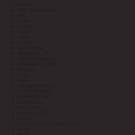
Аватех
АИР эл.двигатель
АКЗ
Актей
Алюмет
Алюр
Амира
Апатор
Аргос Трейд
Ардатов АСТЗ
АРМ-Технолоджи
АРМИЯ РОССИИ
Арсенал
Астра
Атон
Ашасветотехника
АЭРОСИГНАЛ
БАЛТКАБЕЛЬ
БАРАБАНЫ
БАСТИОН
Беларусь ЭУИ
Белкаб
Белорецкий ЭМЗ "Максимум"
Болид
БРЭКС