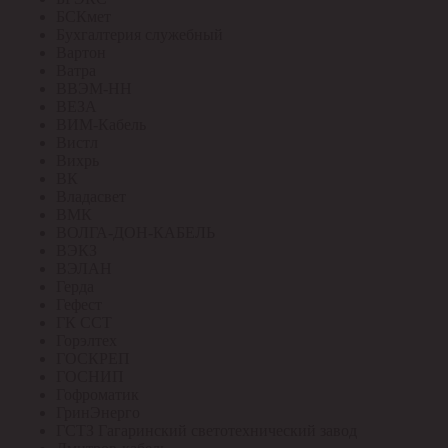
БСКмет
Бухгалтерия служебный
Вартон
Ватра
ВВЭМ-НН
ВЕЗА
ВИМ-Кабель
Вистл
Вихрь
ВК
Владасвет
ВМК
ВОЛГА-ДОН-КАБЕЛЬ
ВЭКЗ
ВЭЛАН
Герда
Гефест
ГК ССТ
Горэлтех
ГОСКРЕП
ГОСНИП
Гофроматик
ГринЭнерго
ГСТЗ Гагаринский светотехнический завод