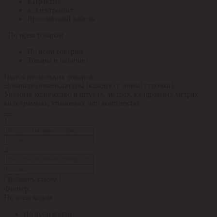
я.Практик
я.Электрощит
Ярославский кабель
По всем товарам
По всем товарам
Товары в наличии
Поиск нескольких товаров
Добавьте номенклатуры (каждую с новой строчки).
Укажите количество в штуках, метрах, квадратных метрах,
килограммах, упаковках или комплектах.
1
2
Добавить строку
Фильтр:
По всем кодам
По всем кодам