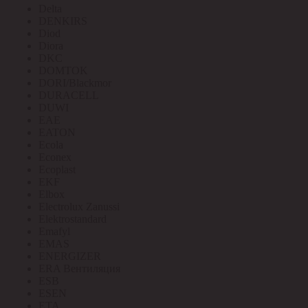
Delta
DENKIRS
Diod
Diora
DKC
DOMTOK
DORI/Blackmor
DURACELL
DUWI
EAE
EATON
Ecola
Econex
Ecoplast
EKF
Elbox
Electrolux Zanussi
Elektrostandard
Emafyl
EMAS
ENERGIZER
ERA Вентиляция
ESB
ESEN
ETA