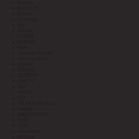
Robiton
RUCELF
Ruvinil
RVElektro
RVi
Safeline
SAFFIT
SANYO
Sber
Schneider Electric
Schwabe Hellas
Shenler
SHTOK
SIEMENS
SIMON
SKP
SkyNet
SLV
SMART PROTEX
Smartec
SMARTWATT
Smile
SNR
Soler Palau
SONAR