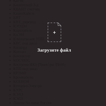
Катэм
Кашинский З-д
КВАНТ счетчик
КвантКабель
КВТ
КВТ_перевод
КЗОЦМ
Кирскабель
КиЭМ
Клинцовское УПП
КНС под заказ
Конкорд
Загрузите файл
Контакт
Контактор
КОСМОС
Кострома ИК1 (Транс-ры Т0,66)
КПП под заказ
КРЗМИ
Кромкабель
КСЕНОН
Кунцево-Электро
КУРС
КЭАЗ
КЭЛЗ
Лампы No name Россия