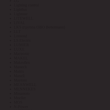
LG
Lighting control
Lightlux
Lightstar
LITEWELL
LIVAL
LKS (группа OBO Bettermann)
LLT
Lomond
LS Electric
LUMIER
LUXE
Mactronic
MAKEL
Makroflex
Mastech
Matrix
Maxell
Maytoni
MEANWELL
MENNEKES
Minamoto
Moeller
MOS
N-Power