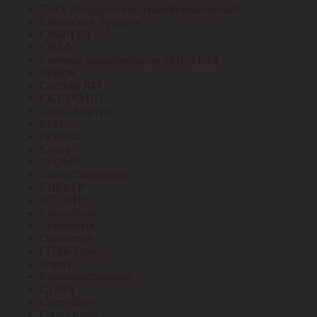
СЗТТ Свердловский трансформаторный
Сибирский Арсенал
СИБРТЕХ
СИЛА
Силовые трансформатор ТМГ, ТСЗЛ
Синтэк
Система КМ
СКТ ГРУПП
СмартЭлектро
СМЗ
СОЛЕКС
Сосна
СОЭМИ
Союз (Универсал)
СПЕКТР
СПЕКТР
Спецкабель
Спецресурс
Спецстрой
СПКБ Техно
Сталер
Стальконструкция
СТАРТ
СтатусЩит
Стоп Огонь