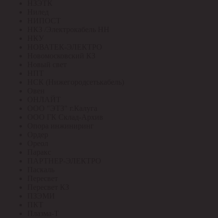
НЗЭТК
Нилед
НИПОСТ
НКЗ /Электрокабель НН
НКУ
НОВАТЕК-ЭЛЕКТРО
Новомосковский КЗ
Новый свет
НПТ
НСК (Нижегородсетькабель)
Овен
ОНЛАЙТ
ООО "ЭТЗ" г.Калуга
ООО ГК Склад-Архив
Опора инжиниринг
Ордер
Ореол
Паракс
ПАРТНЕР-ЭЛЕКТРО
Паскаль
Пересвет
Пересвет КЗ
ПЗЭМИ
ПКТ
Плазма-Т