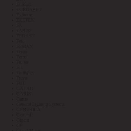
Eurolux
EUROSVET
Extherm
EZETEK
FA
FAROS
FEDAST
Felo
FEMAN
Feron
Ferrol
Finder
FIT
Fortisflex
Freya
FUJI
GALAD
GARIN
Gauss
General Lighting Systems
GENERICA
Geniled
Gigant
GP
Grand Meyer