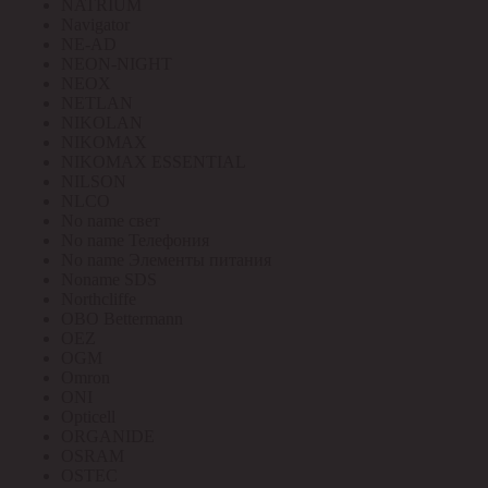
NATRIUM
Navigator
NE-AD
NEON-NIGHT
NEOX
NETLAN
NIKOLAN
NIKOMAX
NIKOMAX ESSENTIAL
NILSON
NLCO
No name свет
No name Телефония
No name Элементы питания
Noname SDS
Northcliffe
OBO Bettermann
OEZ
OGM
Omron
ONI
Opticell
ORGANIDE
OSRAM
OSTEC