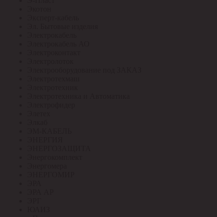
Э-Пласт
Экотон
Эксперт-кабель
Эл. Бытовые изделия
Электрокабель
Электрокабель АО
Электроконтакт
Электролоток
Электрооборудование под ЗАКАЗ
Электротехмаш
Электротехник
Электротехника и Автоматика
Электрофидер
Элетех
Элкаб
ЭМ-КАБЕЛЬ
ЭНЕРГИЯ
ЭНЕРГОЗАЩИТА
Энергокомплект
Энергомера
ЭНЕРГОМИР
ЭРА
ЭРА АР
ЭРГ
ЮАИЗ