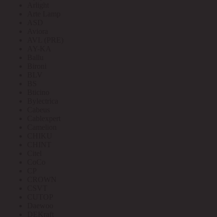
Arlight
Arte Lamp
ASD
Aviora
AVL (PRE)
AY-KA
Ballu
Bironi
BLV
BS
Bticino
Bylectrica
Cabeus
Cablexpert
Camelion
CHIKU
CHINT
Citel
CoCo
CP
CROWN
CSVT
CUTOP
Daewoo
DEKraft