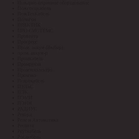
Пожарно-охранное оборудование
Пожспецкабель
ПожТехКабель
Полигон
ПРАКТИК
ПРО СИСТЕМС
Провенто
Прогресс
Пром. аккум (Выбор)
пром. аккум-р
Промкабель
Промрукав
Промтехэлектро
Промэко
Псковкабель
ПУЛЬС
ПЭК
ПЭМИ
ПЭНН
РАДИУС
Рекорд
Реле и Автоматика
Ресанта
Реуткабель
Росдюбель