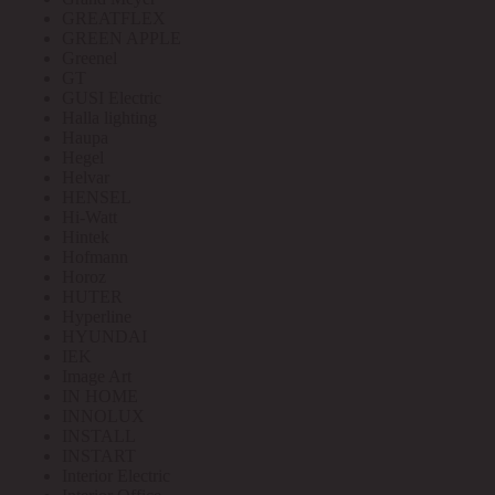
GREATFLEX
GREEN APPLE
Greenel
GT
GUSI Electric
Halla lighting
Haupa
Hegel
Helvar
HENSEL
Hi-Watt
Hintek
Hofmann
Horoz
HUTER
Hyperline
HYUNDAI
IEK
Image Art
IN HOME
INNOLUX
INSTALL
INSTART
Interior Electric