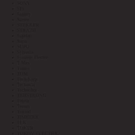
SONY
SPL
Stanley
Stayer
STEKKER
STRAZH
Suprlan
Supu
SUPU
Sylvania
Systeme Electric
T-Max
Tantos
TDM
Tech-Krep
Technical
Technolux
TEHSTRONG
Tekfor
Terneo
Tetenal
TIMBERK
TLK
TOKER
TOKOV ELECTRIC