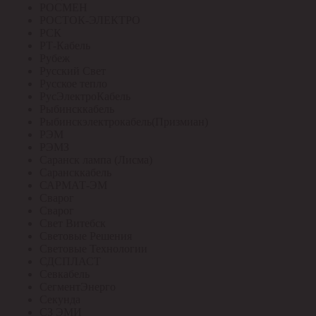
РОСМЕН
РОСТОК-ЭЛЕКТРО
РСК
РТ-Кабель
Рубеж
Русский Свет
Русское тепло
РусЭлектроКабель
Рыбинсккабель
Рыбинскэлектрокабель(Призмиан)
РЭМ
РЭМЗ
Саранск лампа (Лисма)
Сарансккабель
САРМАТ-ЭМ
Сварог
Сварог
Свет Витебск
Световые Решения
Световые Технологии
СДСПЛАСТ
Севкабель
СегментЭнерго
Секунда
СЗ ЭМИ