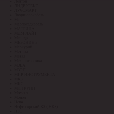
Лептон
ЛИДЕРТЕКС
ЛУЧСМАРТ
Людиновокабель
Магна
Марпосадкабель
МАТРИЦА
МДМ-ЛАЙТ
Меандр
МЕЗОНИНЪ
Меркурий
Метизы
Метэл
Механотроника
МЗВА
МЗЭП
МИР ИНСТРУМЕНТА
МКЗ
МКС
МЛ ГРУПП
Момент
Монэл
Нева
Нефтегорский КЗ ( НКЗ)
НЗС