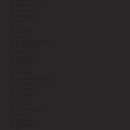
Interior Office
INTILED
INTRO
IONICH
ITK
ITL
Jazzway
Jung
KALASHNIKOV
KLEMSAN
KNIPEX
KODAK
KOPOS
Kranz
L-Flash
Leader Light (LL)
Led Strip
LEDeffect
LEDEL
Ledeo
LEDOS
LEDVANCE
LEEK
Legrand
LEZARD