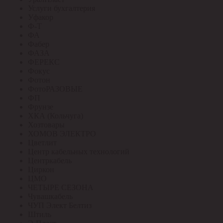
Услуги бухгалтерия
Уфакор
Ф-Т
ФА
Фабер
ФАЗА
ФЕРЕКС
Фокус
Фотон
ФотоРАЗОВЫЕ
ФП
Фрунзе
ХКА (Кольчуга)
Хозтовары
ХОМОВ ЭЛЕКТРО
Цветлит
Центр кабельных технологий
Центркабель
Циркон
ЦМО
ЧЕТЫРЕ СЕЗОНА
Чувашкабель
ЧУП Элект Белтиз
Штиль