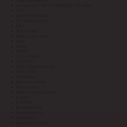
Дмитров-кабель
доп.детали СВЕТИЛЬНИКИ NO name
ДЭА
Евроавтоматика
ЕГ (Еврогарант)
ЕКА
ЖБ Опоры
Завод Пластмасс
Заря
Зебра
ЗКМК
ЗСП (Trilux)
ЗЭТАРУС
ИвКЗ (Ивановский)
ИМПУЛЬС
Интерсвет
Иркутсккабель
КабельМаш
КабельЭлектроСвязь
Кабэкс
КАВИК
Кавказкабель
Кавказкабель
Камкабель
Каспий Электро