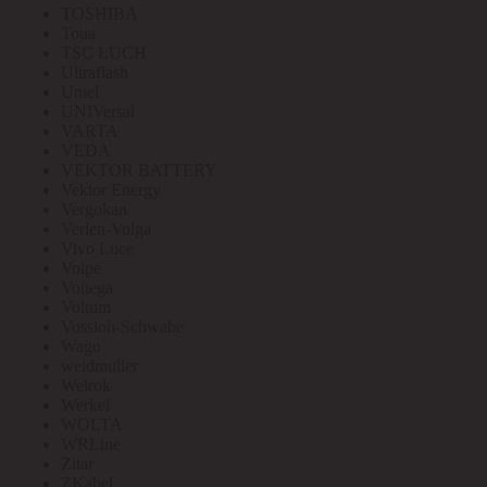
TOSHIBA
Toua
TSC LUCH
Ultraflash
Uniel
UNIVersal
VARTA
VEDA
VEKTOR BATTERY
Vektor Energy
Vergokan
Verlen-Volga
Vivo Luce
Volpe
Voltega
Voltum
Vossloh-Schwabe
Wago
weidmuller
Welrok
Werkel
WOLTA
WRLine
Zitar
ZKabel