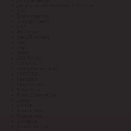
Дмитров-кабель
доп.детали СВЕТИЛЬНИКИ NO name
ДЭА
Евроавтоматика
ЕГ (Еврогарант)
ЕКА
ЖБ Опоры
Завод Пластмасс
Заря
Зебра
ЗКМК
ЗСП (Trilux)
ЗЭТАРУС
ИвКЗ (Ивановский)
ИМПУЛЬС
Интерсвет
Иркутсккабель
КабельМаш
КабельЭлектроСвязь
Кабэкс
КАВИК
Кавказкабель
Кавказкабель
Камкабель
Каспий Электро