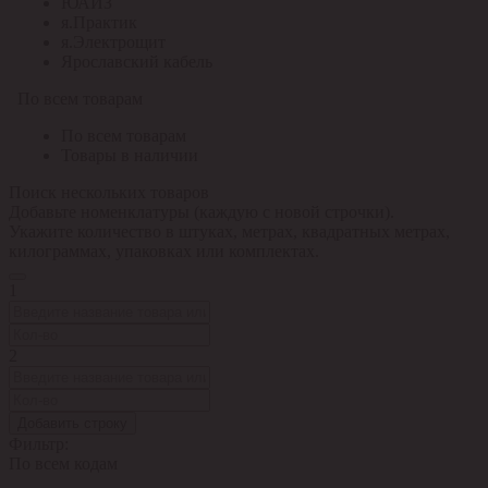
ЮАИЗ
я.Практик
я.Электрощит
Ярославский кабель
По всем товарам
По всем товарам
Товары в наличии
Поиск нескольких товаров
Добавьте номенклатуры (каждую с новой строчки).
Укажите количество в штуках, метрах, квадратных метрах,
килограммах, упаковках или комплектах.
1
2
Добавить строку
Фильтр:
По всем кодам