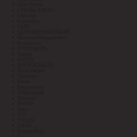
Стоп Огонь
СТП под ЗАКАЗ
Стример
Строитель
ТАИЗ
ТД ТЕХНОКАБЕЛЬ-НН
Тепловое оборудование
Теплолюкс
ТЕПЛОМАШ
Тернус
ТЕСЛА
ТЕХНОКАБЕЛЬ
ТехноЭнерго
Техэнерго
Титан
Томсккабель
Точка опоры
Трансвит
ТРОФИ
Труд
ТСС
ТЭСЛА
У.ПАК
Угличкабель
Узола