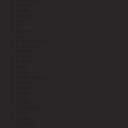
Interior Office
INTILED
INTRO
IONICH
ITK
ITL
Jazzway
Jung
KALASHNIKOV
KLEMSAN
KNIPEX
KODAK
KOPOS
Kranz
L-Flash
Leader Light (LL)
Led Strip
LEDeffect
LEDEL
Ledeo
LEDOS
LEDVANCE
LEEK
Legrand
LEZARD