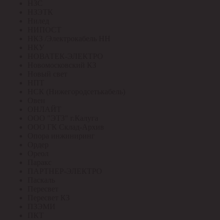
НЗС
НЗЭТК
Нилед
НИПОСТ
НКЗ /Электрокабель НН
НКУ
НОВАТЕК-ЭЛЕКТРО
Новомосковский КЗ
Новый свет
НПТ
НСК (Нижегородсетькабель)
Овен
ОНЛАЙТ
ООО "ЭТЗ" г.Калуга
ООО ГК Склад-Архив
Опора инжиниринг
Ордер
Ореол
Паракс
ПАРТНЕР-ЭЛЕКТРО
Паскаль
Пересвет
Пересвет КЗ
ПЗЭМИ
ПКТ