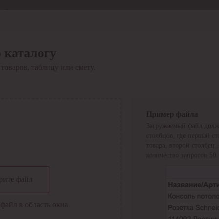
Отдел продаж
8 800 6000-600
Каталог
Акции
 каталогу
Сервис
товаров, таблицу или смету.
Инструкция по работе
с сервисом
Оплата
Сервис ЭДО
Сервис ИТС-КА
Пример файла
Сервис API
Загружаемый файл долж
Контакты
О компании
столбцов, где первый с
Вход
Регистрация
товара, второй столбец
количество запросов 50.
Крупнейший поставщик электро-технической продукции в
рите файл
России
Найти
файл в область окна
Искать по всем разделам