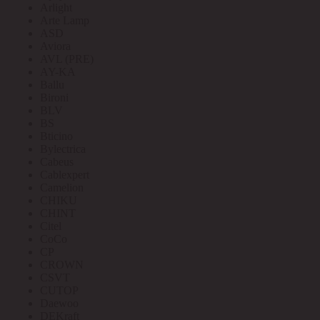
Arlight
Arte Lamp
ASD
Aviora
AVL (PRE)
AY-KA
Ballu
Bironi
BLV
BS
Bticino
Bylectrica
Cabeus
Cablexpert
Camelion
CHIKU
CHINT
Citel
CoCo
CP
CROWN
CSVT
CUTOP
Daewoo
DEKraft