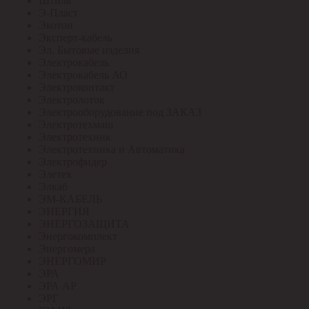
Штиль
Э-Пласт
Экотон
Эксперт-кабель
Эл. Бытовые изделия
Электрокабель
Электрокабель АО
Электроконтакт
Электролоток
Электрооборудование под ЗАКАЗ
Электротехмаш
Электротехник
Электротехника и Автоматика
Электрофидер
Элетех
Элкаб
ЭМ-КАБЕЛЬ
ЭНЕРГИЯ
ЭНЕРГОЗАЩИТА
Энергокомплект
Энергомера
ЭНЕРГОМИР
ЭРА
ЭРА АР
ЭРГ