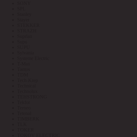
SONY
SPL
Stanley
Stayer
STEKKER
STRAZH
Suprlan
Supu
SUPU
Sylvania
Systeme Electric
T-Max
Tantos
TDM
Tech-Krep
Technical
Technolux
TEHSTRONG
Tekfor
Terneo
Tetenal
TIMBERK
TLK
TOKER
TOKOV ELECTRIC