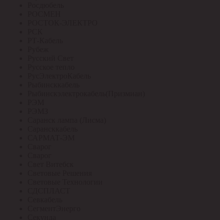
Росдюбель
РОСМЕН
РОСТОК-ЭЛЕКТРО
РСК
РТ-Кабель
Рубеж
Русский Свет
Русское тепло
РусЭлектроКабель
Рыбинсккабель
Рыбинскэлектрокабель(Призмиан)
РЭМ
РЭМЗ
Саранск лампа (Лисма)
Сарансккабель
САРМАТ-ЭМ
Сварог
Сварог
Свет Витебск
Световые Решения
Световые Технологии
СДСПЛАСТ
Севкабель
СегментЭнерго
Секунда