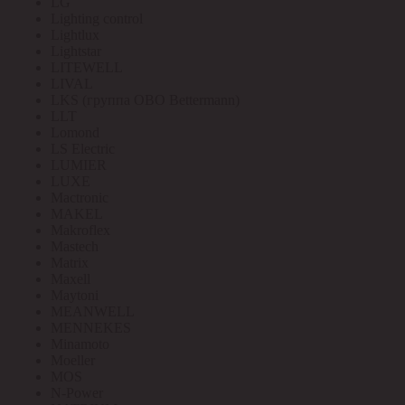
LG
Lighting control
Lightlux
Lightstar
LITEWELL
LIVAL
LKS (группа OBO Bettermann)
LLT
Lomond
LS Electric
LUMIER
LUXE
Mactronic
MAKEL
Makroflex
Mastech
Matrix
Maxell
Maytoni
MEANWELL
MENNEKES
Minamoto
Moeller
MOS
N-Power