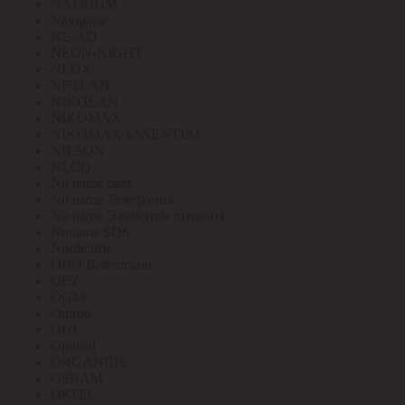
NATRIUM
Navigator
NE-AD
NEON-NIGHT
NEOX
NETLAN
NIKOLAN
NIKOMAX
NIKOMAX ESSENTIAL
NILSON
NLCO
No name свет
No name Телефония
No name Элементы питания
Noname SDS
Northcliffe
OBO Bettermann
OEZ
OGM
Omron
ONI
Opticell
ORGANIDE
OSRAM
OSTEC