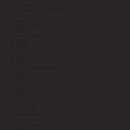
БСКмет
Бухгалтерия служебный
Вартон
Ватра
ВВЭМ-НН
ВЕЗА
ВИМ-Кабель
Вистл
Вихрь
ВК
Владасвет
ВМК
ВОЛГА-ДОН-КАБЕЛЬ
ВЭКЗ
ВЭЛАН
Герда
Гефест
ГК ССТ
Горэлтех
ГОСКРЕП
ГОСНИП
Гофроматик
ГринЭнерго
ГСТЗ Гагаринский светотехнический завод