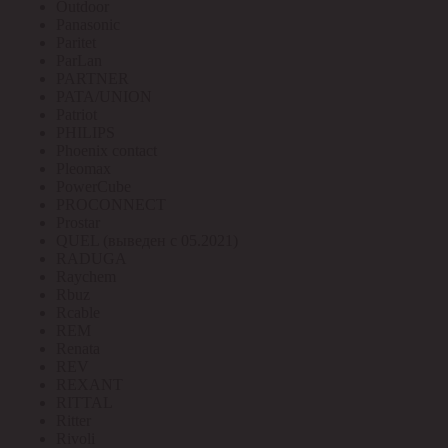
Outdoor
Panasonic
Paritet
ParLan
PARTNER
PATA/UNION
Patriot
PHILIPS
Phoenix contact
Pleomax
PowerCube
PROCONNECT
Prostar
QUEL (выведен с 05.2021)
RADUGA
Raychem
Rbuz
Rcable
REM
Renata
REV
REXANT
RITTAL
Ritter
Rivoli