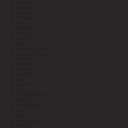
Robiton
RUCELF
Ruvinil
RVElektro
RVi
Safeline
SAFFIT
SANYO
Sber
Schneider Electric
Schwabe Hellas
Shenler
SHTOK
SIEMENS
SIMON
SKP
SkyNet
SLV
SMART PROTEX
Smartec
SMARTWATT
Smile
SNR
Soler Palau
SONAR