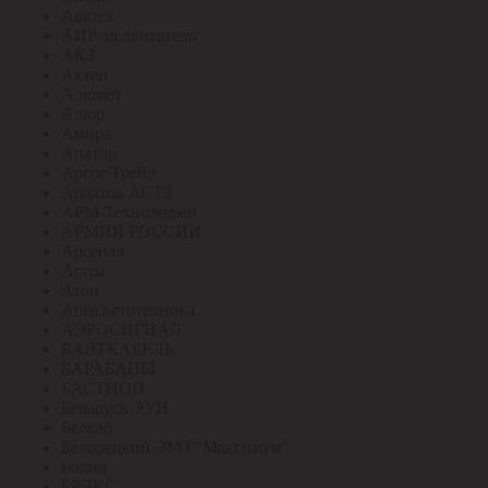
Аватех
АИР эл.двигатель
АКЗ
Актей
Алюмет
Алюр
Амира
Апатор
Аргос Трейд
Ардатов АСТЗ
АРМ-Технолоджи
АРМИЯ РОССИИ
Арсенал
Астра
Атон
Ашасветотехника
АЭРОСИГНАЛ
БАЛТКАБЕЛЬ
БАРАБАНЫ
БАСТИОН
Беларусь ЭУИ
Белкаб
Белорецкий ЭМЗ "Максимум"
Болид
БРЭКС