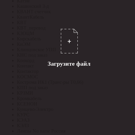
Катэм
Кашинский З-д
КВАНТ счетчик
КвантКабель
КВТ
КВТ_перевод
КЗОЦМ
Кирскабель
КиЭМ
Клинцовское УПП
КНС под заказ
Конкорд
Загрузите файл
Контакт
Контактор
КОСМОС
Кострома ИК1 (Транс-ры Т0,66)
КПП под заказ
КРЗМИ
Кромкабель
КСЕНОН
Кунцево-Электро
КУРС
КЭАЗ
КЭЛЗ
Лампы No name Россия