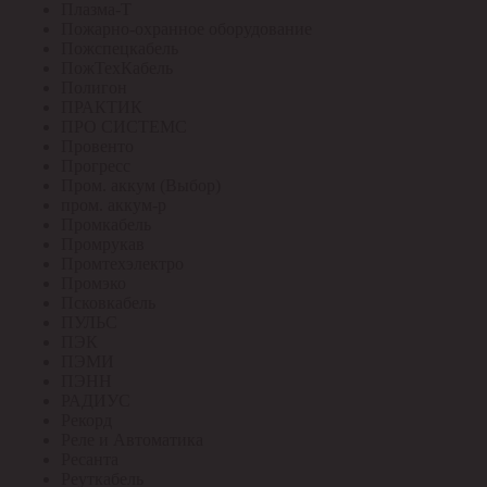
Плазма-Т
Пожарно-охранное оборудование
Пожспецкабель
ПожТехКабель
Полигон
ПРАКТИК
ПРО СИСТЕМС
Провенто
Прогресс
Пром. аккум (Выбор)
пром. аккум-р
Промкабель
Промрукав
Промтехэлектро
Промэко
Псковкабель
ПУЛЬС
ПЭК
ПЭМИ
ПЭНН
РАДИУС
Рекорд
Реле и Автоматика
Ресанта
Реуткабель