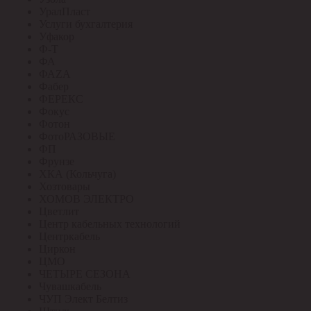
УралПласт
Услуги бухгалтерия
Уфакор
Ф-Т
ФА
ФАZА
Фабер
ФЕРЕКС
Фокус
Фотон
ФотоРАЗОВЫЕ
ФП
Фрунзе
ХКА (Кольчуга)
Хозтовары
ХОМОВ ЭЛЕКТРО
Цветлит
Центр кабельных технологий
Центркабель
Циркон
ЦМО
ЧЕТЫРЕ СЕЗОНА
Чувашкабель
ЧУП Элект Белтиз