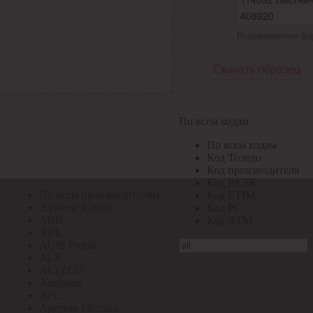
По всем кодам
Поддерживаемые форма
По всем кодам
Код Толедо
Код производителя
Скачать образец
Код РАЭК
Код ETIM
Код РС
Код ЭТМ
По всем кодам
Прочие
По всем кодам
По всем производителям
Код Толедо
Код производителя
Код РАЭК
По всем производителям
Код ETIM
.Systeme Electric
Код РС
ABB
Код ЭТМ
ABL
AGIS Profile
ALB
ALTECO
Ansmann
APC
Apeyron Electrics