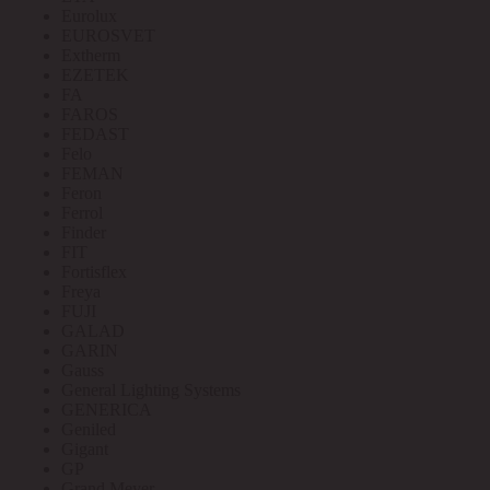
Eurolux
EUROSVET
Extherm
EZETEK
FA
FAROS
FEDAST
Felo
FEMAN
Feron
Ferrol
Finder
FIT
Fortisflex
Freya
FUJI
GALAD
GARIN
Gauss
General Lighting Systems
GENERICA
Geniled
Gigant
GP
Grand Meyer