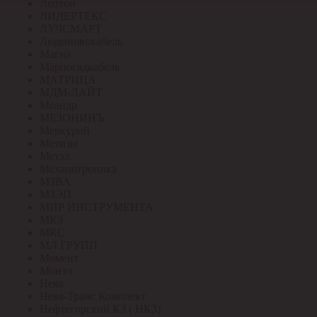
Лептон
ЛИДЕРТЕКС
ЛУЧСМАРТ
Людиновокабель
Магна
Марпосадкабель
МАТРИЦА
МДМ-ЛАЙТ
Меандр
МЕЗОНИНЪ
Меркурий
Метизы
Метэл
Механотроника
МЗВА
МЗЭП
МИР ИНСТРУМЕНТА
МКЗ
МКС
МЛ ГРУПП
Момент
Монэл
Нева
Нева-Транс Комплект
Нефтегорский КЗ ( НКЗ)