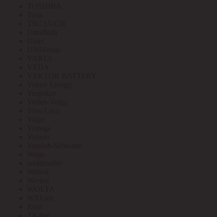
TOSHIBA
Toua
TSC LUCH
Ultraflash
Uniel
UNIVersal
VARTA
VEDA
VEKTOR BATTERY
Vektor Energy
Vergokan
Verlen-Volga
Vivo Luce
Volpe
Voltega
Voltum
Vossloh-Schwabe
Wago
weidmuller
Welrok
Werkel
WOLTA
WRLine
Zitar
ZKabel