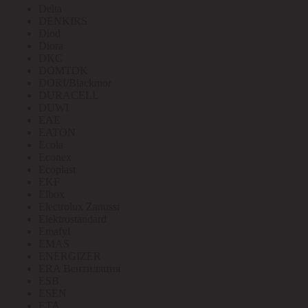
Delta
DENKIRS
Diod
Diora
DKC
DOMTOK
DORI/Blackmor
DURACELL
DUWI
EAE
EATON
Ecola
Econex
Ecoplast
EKF
Elbox
Electrolux Zanussi
Elektrostandard
Emafyl
EMAS
ENERGIZER
ERA Вентиляция
ESB
ESEN
ETA