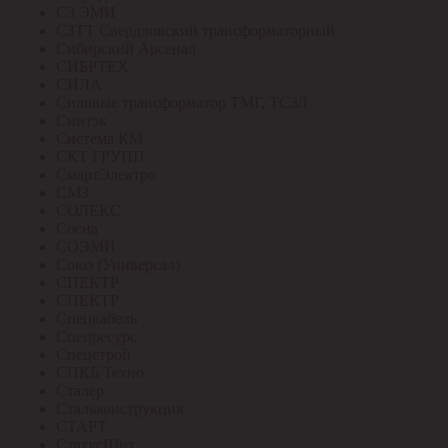
СЗ ЭМИ
СЗТТ Свердловский трансформаторный
Сибирский Арсенал
СИБРТЕХ
СИЛА
Силовые трансформатор ТМГ, ТСЗЛ
Синтэк
Система КМ
СКТ ГРУПП
СмартЭлектро
СМЗ
СОЛЕКС
Сосна
СОЭМИ
Союз (Универсал)
СПЕКТР
СПЕКТР
Спецкабель
Спецресурс
Спецстрой
СПКБ Техно
Сталер
Стальконструкция
СТАРТ
СтатусЩит