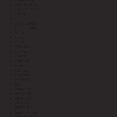
GREATFLEX
GREEN APPLE
Greenel
GT
GUSI Electric
Halla lighting
Haupa
Hegel
Helvar
HENSEL
Hi-Watt
Hintek
Hofmann
Horoz
HUTER
Hyperline
HYUNDAI
IEK
Image Art
IN HOME
INNOLUX
INSTALL
INSTART
Interior Electric