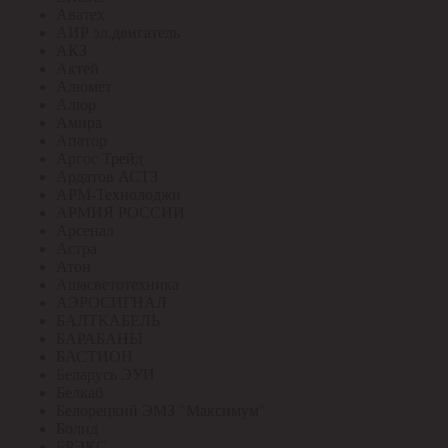
Аватех
АИР эл.двигатель
АКЗ
Актей
Алюмет
Алюр
Амира
Апатор
Аргос Трейд
Ардатов АСТЗ
АРМ-Технолоджи
АРМИЯ РОССИИ
Арсенал
Астра
Атон
Ашасветотехника
АЭРОСИГНАЛ
БАЛТКАБЕЛЬ
БАРАБАНЫ
БАСТИОН
Беларусь ЭУИ
Белкаб
Белорецкий ЭМЗ "Максимум"
Болид
БРЭКС