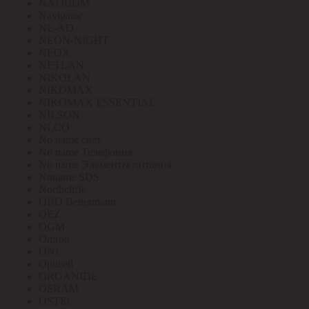
NATRIUM
Navigator
NE-AD
NEON-NIGHT
NEOX
NETLAN
NIKOLAN
NIKOMAX
NIKOMAX ESSENTIAL
NILSON
NLCO
No name свет
No name Телефония
No name Элементы питания
Noname SDS
Northcliffe
OBO Bettermann
OEZ
OGM
Omron
ONI
Opticell
ORGANIDE
OSRAM
OSTEC