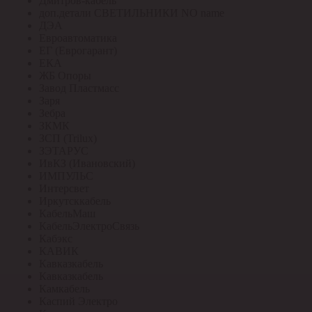
Дмитров-кабель
доп.детали СВЕТИЛЬНИКИ NO name
ДЭА
Евроавтоматика
ЕГ (Еврогарант)
ЕКА
ЖБ Опоры
Завод Пластмасс
Заря
Зебра
ЗКМК
ЗСП (Trilux)
ЗЭТАРУС
ИвКЗ (Ивановский)
ИМПУЛЬС
Интерсвет
Иркутсккабель
КабельМаш
КабельЭлектроСвязь
Кабэкс
КАВИК
Кавказкабель
Кавказкабель
Камкабель
Каспий Электро