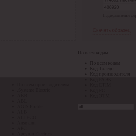
По всем кодам
Поддерживаемые форма
По всем кодам
Код Толедо
Код производителя
Скачать образец
Код РАЭК
Код ETIM
Код РС
Код ЭТМ
По всем кодам
Прочие
По всем кодам
По всем производителям
Код Толедо
Код производителя
Код РАЭК
По всем производителям
Код ETIM
.Systeme Electric
Код РС
ABB
Код ЭТМ
ABL
AGIS Profile
ALB
ALTECO
Ansmann
APC
Apeyron Electrics