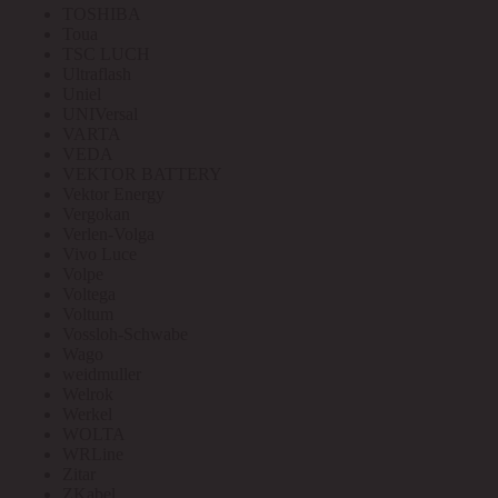
TOSHIBA
Toua
TSC LUCH
Ultraflash
Uniel
UNIVersal
VARTA
VEDA
VEKTOR BATTERY
Vektor Energy
Vergokan
Verlen-Volga
Vivo Luce
Volpe
Voltega
Voltum
Vossloh-Schwabe
Wago
weidmuller
Welrok
Werkel
WOLTA
WRLine
Zitar
ZKabel