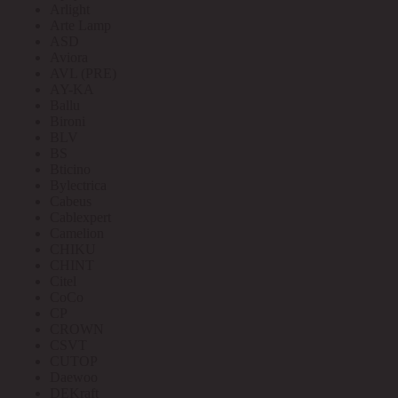
Arlight
Arte Lamp
ASD
Aviora
AVL (PRE)
AY-KA
Ballu
Bironi
BLV
BS
Bticino
Bylectrica
Cabeus
Cablexpert
Camelion
CHIKU
CHINT
Citel
CoCo
CP
CROWN
CSVT
CUTOP
Daewoo
DEKraft