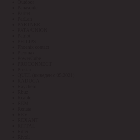
Outdoor
Panasonic
Paritet
ParLan
PARTNER
PATA/UNION
Patriot
PHILIPS
Phoenix contact
Pleomax
PowerCube
PROCONNECT
Prostar
QUEL (выведен с 05.2021)
RADUGA
Raychem
Rbuz
Rcable
REM
Renata
REV
REXANT
RITTAL
Ritter
Rivoli