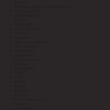
Плазма-Т
Пожарно-охранное оборудование
Пожспецкабель
ПожТехКабель
Полигон
ПРАКТИК
ПРО СИСТЕМС
Провенто
Прогресс
Пром. аккум (Выбор)
пром. аккум-р
Промкабель
Промрукав
Промтехэлектро
Промэко
Псковкабель
ПУЛЬС
ПЭК
ПЭМИ
ПЭНН
РАДИУС
Рекорд
Реле и Автоматика
Ресанта
Реуткабель