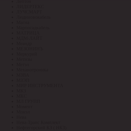
Лептон
ЛИДЕРТЕКС
ЛУЧСМАРТ
Людиновокабель
Магна
Марпосадкабель
МАТРИЦА
МДМ-ЛАЙТ
Меандр
МЕЗОНИНЪ
Меркурий
Метизы
Метэл
Механотроника
МЗВА
МЗЭП
МИР ИНСТРУМЕНТА
МКЗ
МКС
МЛ ГРУПП
Момент
Монэл
Нева
Нева-Транс Комплект
Нефтегорский КЗ ( НКЗ)