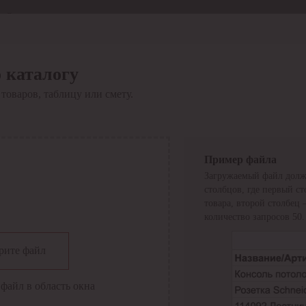
Отдел продаж
8 800 6000-600
Каталог
Акции
 каталогу
Сервис
товаров, таблицу или смету.
Инструкция по работе
с сервисом
Оплата
Сервис ЭДО
Сервис ИТС-КА
Пример файла
Сервис API
Загружаемый файл долж
Контакты
О компании
столбцов, где первый с
Вход
Регистрация
товара, второй столбец
количество запросов 50.
Крупнейший поставщик электро-технической продукции в
рите файл
России
Найти
файл в область окна
Искать по всем разделам