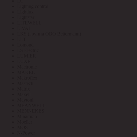
LG
Lighting control
Lightlux
Lightstar
LITEWELL
LIVAL
LKS (группа OBO Bettermann)
LLT
Lomond
LS Electric
LUMIER
LUXE
Mactronic
MAKEL
Makroflex
Mastech
Matrix
Maxell
Maytoni
MEANWELL
MENNEKES
Minamoto
Moeller
MOS
N-Power