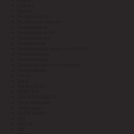
Штиль
Э-Пласт
Экотон
Эксперт-кабель
Эл. Бытовые изделия
Электрокабель
Электрокабель АО
Электроконтакт
Электролоток
Электрооборудование под ЗАКАЗ
Электротехмаш
Электротехник
Электротехника и Автоматика
Электрофидер
Элетех
Элкаб
ЭМ-КАБЕЛЬ
ЭНЕРГИЯ
ЭНЕРГОЗАЩИТА
Энергокомплект
Энергомера
ЭНЕРГОМИР
ЭРА
ЭРА АР
ЭРГ