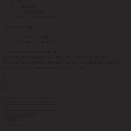
ЮАИЗ
я.Практик
я.Электрощит
Ярославский кабель
По всем товарам
По всем товарам
Товары в наличии
Поиск нескольких товаров
Добавьте номенклатуры (каждую с новой строчки).
Укажите количество в штуках, метрах, квадратных метрах,
килограммах, упаковках или комплектах.
1
2
Добавить строку
Фильтр:
По всем кодам