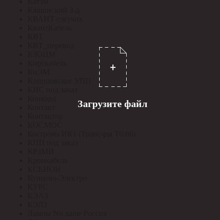
Катэм
Кашинский З-д
КВАНТ счетчик
КвантКабель
КВТ
КВТ_перевод
КЗОЦМ
Кирскабель
КиЭМ
Клинцовское УПП
КНС под заказ
Конкорд
Загрузите файл
Контакт
Контактор
КОСМОС
Кострома ИК1 (Транс-ры Т0,66)
КПП под заказ
КРЗМИ
Кромкабель
КСЕНОН
Кунцево-Электро
КУРС
КЭАЗ
КЭЛЗ
Лампы No name Россия