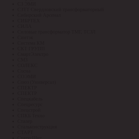
СЗ ЭМИ
СЗТТ Свердловский трансформаторный
Сибирский Арсенал
СИБРТЕХ
СИЛА
Силовые трансформатор ТМГ, ТСЗЛ
Синтэк
Система КМ
СКТ ГРУПП
СмартЭлектро
СМЗ
СОЛЕКС
Сосна
СОЭМИ
Союз (Универсал)
СПЕКТР
СПЕКТР
Спецкабель
Спецресурс
Спецстрой
СПКБ Техно
Сталер
Стальконструкция
СТАРТ
СтатусЩит