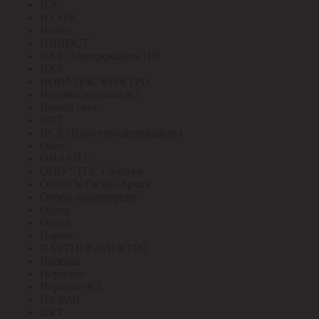
НЗС
НЗЭТК
Нилед
НИПОСТ
НКЗ /Электрокабель НН
НКУ
НОВАТЕК-ЭЛЕКТРО
Новомосковский КЗ
Новый свет
НПТ
НСК (Нижегородсетькабель)
Овен
ОНЛАЙТ
ООО "ЭТЗ" г.Калуга
ООО ГК Склад-Архив
Опора инжиниринг
Ордер
Ореол
Паракс
ПАРТНЕР-ЭЛЕКТРО
Паскаль
Пересвет
Пересвет КЗ
ПЗЭМИ
ПКТ