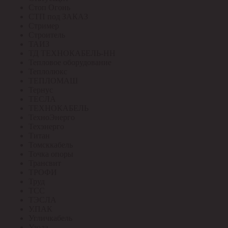
Стоп Огонь
СТП под ЗАКАЗ
Стример
Строитель
ТАИЗ
ТД ТЕХНОКАБЕЛЬ-НН
Тепловое оборудование
Теплолюкс
ТЕПЛОМАШ
Тернус
ТЕСЛА
ТЕХНОКАБЕЛЬ
ТехноЭнерго
Техэнерго
Титан
Томсккабель
Точка опоры
Трансвит
ТРОФИ
Труд
ТСС
ТЭСЛА
У.ПАК
Угличкабель
Узола