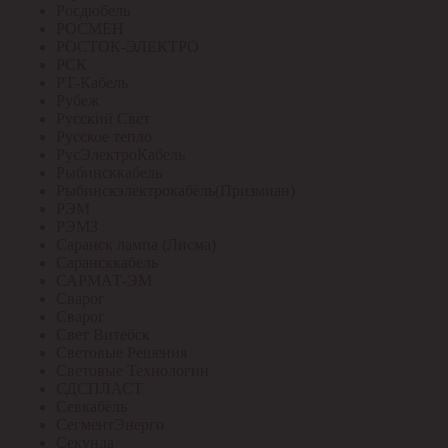
Росдюбель
РОСМЕН
РОСТОК-ЭЛЕКТРО
РСК
РТ-Кабель
Рубеж
Русский Свет
Русское тепло
РусЭлектроКабель
Рыбинсккабель
Рыбинскэлектрокабель(Призмиан)
РЭМ
РЭМЗ
Саранск лампа (Лисма)
Сарансккабель
САРМАТ-ЭМ
Сварог
Сварог
Свет Витебск
Световые Решения
Световые Технологии
СДСПЛАСТ
Севкабель
СегментЭнерго
Секунда