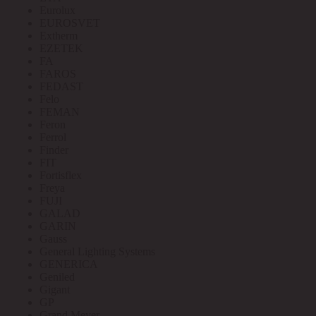
Eurolux
EUROSVET
Extherm
EZETEK
FA
FAROS
FEDAST
Felo
FEMAN
Feron
Ferrol
Finder
FIT
Fortisflex
Freya
FUJI
GALAD
GARIN
Gauss
General Lighting Systems
GENERICA
Geniled
Gigant
GP
Grand Meyer