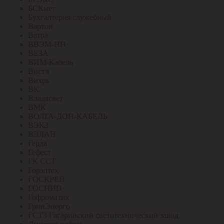
БСКмет
Бухгалтерия служебный
Вартон
Ватра
ВВЭМ-НН
ВЕЗА
ВИМ-Кабель
Вистл
Вихрь
ВК
Владасвет
ВМК
ВОЛГА-ДОН-КАБЕЛЬ
ВЭКЗ
ВЭЛАН
Герда
Гефест
ГК ССТ
Горэлтех
ГОСКРЕП
ГОСНИП
Гофроматик
ГринЭнерго
ГСТЗ Гагаринский светотехнический завод