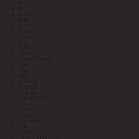
SONY
SPL
Stanley
Stayer
STEKKER
STRAZH
Suprlan
Supu
SUPU
Sylvania
Systeme Electric
T-Max
Tantos
TDM
Tech-Krep
Technical
Technolux
TEHSTRONG
Tekfor
Terneo
Tetenal
TIMBERK
TLK
TOKER
TOKOV ELECTRIC