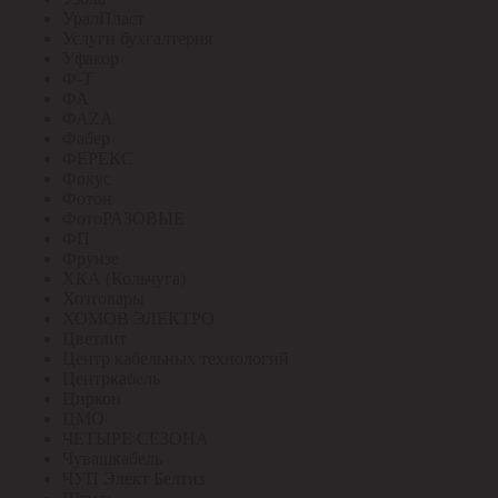
УралПласт
Услуги бухгалтерия
Уфакор
Ф-Т
ФА
ФАZА
Фабер
ФЕРЕКС
Фокус
Фотон
ФотоРАЗОВЫЕ
ФП
Фрунзе
ХКА (Кольчуга)
Хозтовары
ХОМОВ ЭЛЕКТРО
Цветлит
Центр кабельных технологий
Центркабель
Циркон
ЦМО
ЧЕТЫРЕ СЕЗОНА
Чувашкабель
ЧУП Элект Белтиз