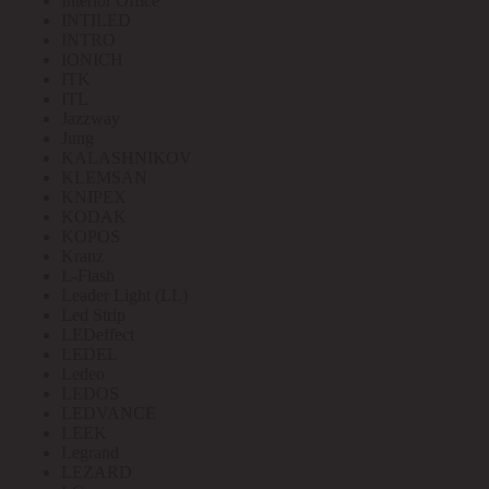
Interior Office
INTILED
INTRO
IONICH
ITK
ITL
Jazzway
Jung
KALASHNIKOV
KLEMSAN
KNIPEX
KODAK
KOPOS
Kranz
L-Flash
Leader Light (LL)
Led Strip
LEDeffect
LEDEL
Ledeo
LEDOS
LEDVANCE
LEEK
Legrand
LEZARD