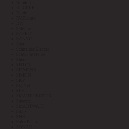
Robiton
RUCELF
Ruvinil
RVElektro
RVi
Safeline
SAFFIT
SANYO
Sber
Schneider Electric
Schwabe Hellas
Shenler
SHTOK
SIEMENS
SIMON
SKP
SkyNet
SLV
SMART PROTEX
Smartec
SMARTWATT
Smile
SNR
Soler Palau
SONAR