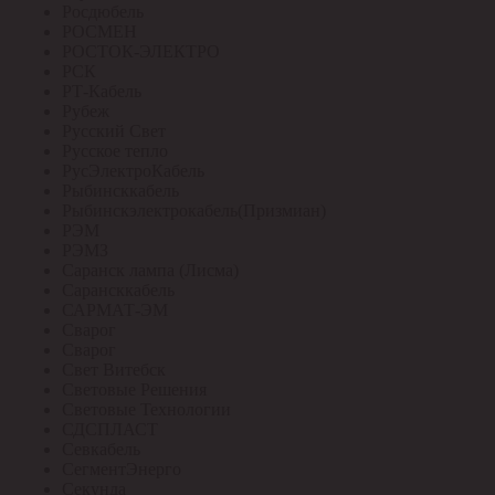
Росдюбель
РОСМЕН
РОСТОК-ЭЛЕКТРО
РСК
РТ-Кабель
Рубеж
Русский Свет
Русское тепло
РусЭлектроКабель
Рыбинсккабель
Рыбинскэлектрокабель(Призмиан)
РЭМ
РЭМЗ
Саранск лампа (Лисма)
Сарансккабель
САРМАТ-ЭМ
Сварог
Сварог
Свет Витебск
Световые Решения
Световые Технологии
СДСПЛАСТ
Севкабель
СегментЭнерго
Секунда