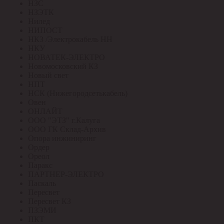
НЗС
НЗЭТК
Нилед
НИПОСТ
НКЗ /Электрокабель НН
НКУ
НОВАТЕК-ЭЛЕКТРО
Новомосковский КЗ
Новый свет
НПТ
НСК (Нижегородсетькабель)
Овен
ОНЛАЙТ
ООО "ЭТЗ" г.Калуга
ООО ГК Склад-Архив
Опора инжиниринг
Ордер
Ореол
Паракс
ПАРТНЕР-ЭЛЕКТРО
Паскаль
Пересвет
Пересвет КЗ
ПЗЭМИ
ПКТ