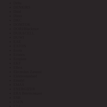
Delta
DENKIRS
Diod
Diora
DKC
DOMTOK
DORI/Blackmor
DURACELL
DUWI
EAE
EATON
Ecola
Econex
Ecoplast
EKF
Elbox
Electrolux Zanussi
Elektrostandard
Emafyl
EMAS
ENERGIZER
ERA Вентиляция
ESB
ESEN
ETA