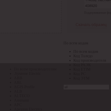
По всем кодам
Поддерживаемые форма
По всем кодам
Код Толедо
Код производителя
Скачать образец
Код РАЭК
Код ETIM
Код РС
Код ЭТМ
По всем кодам
Прочие
По всем кодам
По всем производителям
Код Толедо
Код производителя
Код РАЭК
По всем производителям
Код ETIM
.Systeme Electric
Код РС
ABB
Код ЭТМ
ABL
AGIS Profile
ALB
ALTECO
Ansmann
APC
Apeyron Electrics