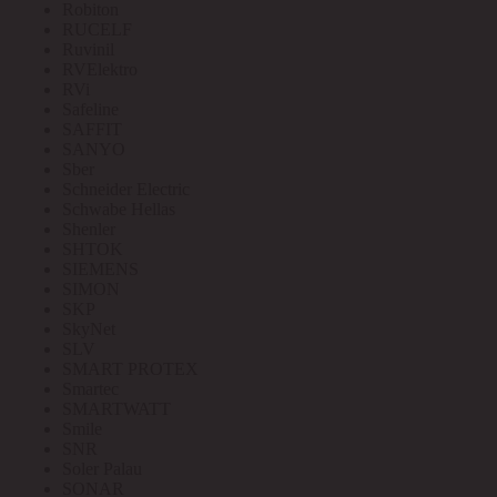
Robiton
RUCELF
Ruvinil
RVElektro
RVi
Safeline
SAFFIT
SANYO
Sber
Schneider Electric
Schwabe Hellas
Shenler
SHTOK
SIEMENS
SIMON
SKP
SkyNet
SLV
SMART PROTEX
Smartec
SMARTWATT
Smile
SNR
Soler Palau
SONAR