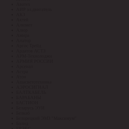
Аватех
АИР эл.двигатель
АКЗ
Актей
Алюмет
Алюр
Амира
Апатор
Аргос Трейд
Ардатов АСТЗ
АРМ-Технолоджи
АРМИЯ РОССИИ
Арсенал
Астра
Атон
Ашасветотехника
АЭРОСИГНАЛ
БАЛТКАБЕЛЬ
БАРАБАНЫ
БАСТИОН
Беларусь ЭУИ
Белкаб
Белорецкий ЭМЗ "Максимум"
Болид
БРЭКС