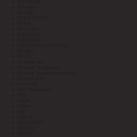
NATRIUM
Navigator
NE-AD
NEON-NIGHT
NEOX
NETLAN
NIKOLAN
NIKOMAX
NIKOMAX ESSENTIAL
NILSON
NLCO
No name свет
No name Телефония
No name Элементы питания
Noname SDS
Northcliffe
OBO Bettermann
OEZ
OGM
Omron
ONI
Opticell
ORGANIDE
OSRAM
OSTEC