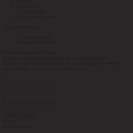
ЮАИЗ
я.Практик
я.Электрощит
Ярославский кабель
По всем товарам
По всем товарам
Товары в наличии
Поиск нескольких товаров
Добавьте номенклатуры (каждую с новой строчки).
Укажите количество в штуках, метрах, квадратных метрах,
килограммах, упаковках или комплектах.
1
2
Добавить строку
Фильтр:
По всем кодам