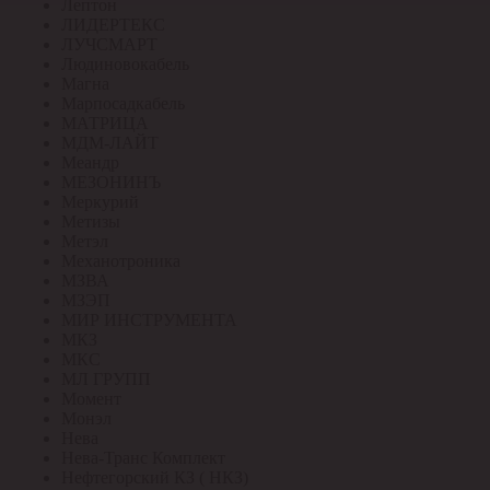
Лептон
ЛИДЕРТЕКС
ЛУЧСМАРТ
Людиновокабель
Магна
Марпосадкабель
МАТРИЦА
МДМ-ЛАЙТ
Меандр
МЕЗОНИНЪ
Меркурий
Метизы
Метэл
Механотроника
МЗВА
МЗЭП
МИР ИНСТРУМЕНТА
МКЗ
МКС
МЛ ГРУПП
Момент
Монэл
Нева
Нева-Транс Комплект
Нефтегорский КЗ ( НКЗ)