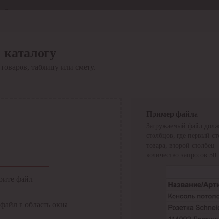
Отдел продаж
8 800 6000-600
Каталог
Акции
 каталогу
Сервис
товаров, таблицу или смету.
Инструкция по работе
с сервисом
Оплата
Сервис ЭДО
Сервис ИТС-КА
Пример файла
Сервис API
Загружаемый файл долж
Контакты
О компании
столбцов, где первый с
Вход
Регистрация
товара, второй столбец
количество запросов 50.
Крупнейший поставщик электро-технической продукции в
рите файл
России
Найти
файл в область окна
Искать по всем разделам