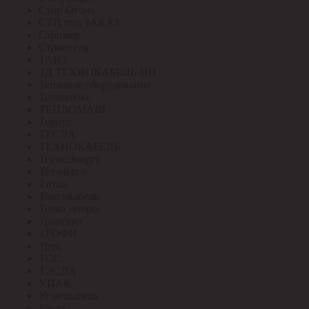
Стоп Огонь
СТП под ЗАКАЗ
Стример
Строитель
ТАИЗ
ТД ТЕХНОКАБЕЛЬ-НН
Тепловое оборудование
Теплолюкс
ТЕПЛОМАШ
Тернус
ТЕСЛА
ТЕХНОКАБЕЛЬ
ТехноЭнерго
Техэнерго
Титан
Томсккабель
Точка опоры
Трансвит
ТРОФИ
Труд
ТСС
ТЭСЛА
У.ПАК
Угличкабель
Узола