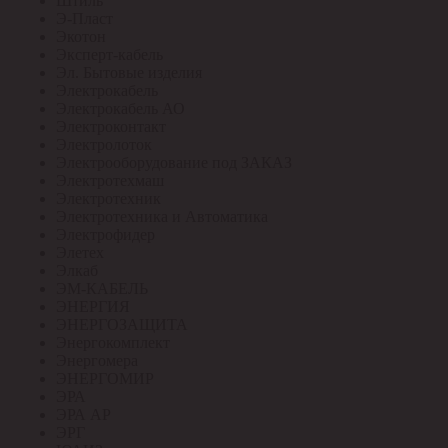
Штиль
Э-Пласт
Экотон
Эксперт-кабель
Эл. Бытовые изделия
Электрокабель
Электрокабель АО
Электроконтакт
Электролоток
Электрооборудование под ЗАКАЗ
Электротехмаш
Электротехник
Электротехника и Автоматика
Электрофидер
Элетех
Элкаб
ЭМ-КАБЕЛЬ
ЭНЕРГИЯ
ЭНЕРГОЗАЩИТА
Энергокомплект
Энергомера
ЭНЕРГОМИР
ЭРА
ЭРА АР
ЭРГ