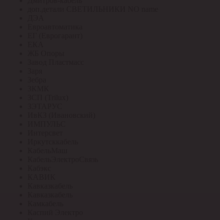
Дмитров-кабель
доп.детали СВЕТИЛЬНИКИ NO name
ДЭА
Евроавтоматика
ЕГ (Еврогарант)
ЕКА
ЖБ Опоры
Завод Пластмасс
Заря
Зебра
ЗКМК
ЗСП (Trilux)
ЗЭТАРУС
ИвКЗ (Ивановский)
ИМПУЛЬС
Интерсвет
Иркутсккабель
КабельМаш
КабельЭлектроСвязь
Кабэкс
КАВИК
Кавказкабель
Кавказкабель
Камкабель
Каспий Электро