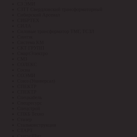
СЗ ЭМИ
СЗТТ Свердловский трансформаторный
Сибирский Арсенал
СИБРТЕХ
СИЛА
Силовые трансформатор ТМГ, ТСЗЛ
Синтэк
Система КМ
СКТ ГРУПП
СмартЭлектро
СМЗ
СОЛЕКС
Сосна
СОЭМИ
Союз (Универсал)
СПЕКТР
СПЕКТР
Спецкабель
Спецресурс
Спецстрой
СПКБ Техно
Сталер
Стальконструкция
СТАРТ
СтатусЩит