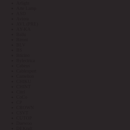
Arlight
Arte Lamp
ASD
Aviora
AVL (PRE)
AY-KA
Ballu
Bironi
BLV
BS
Bticino
Bylectrica
Cabeus
Cablexpert
Camelion
CHIKU
CHINT
Citel
CoCo
CP
CROWN
CSVT
CUTOP
Daewoo
DEKraft