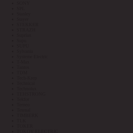
SONY
SPL
Stanley
Stayer
STEKKER
STRAZH
Suprlan
Supu
SUPU
Sylvania
Systeme Electric
T-Max
Tantos
TDM
Tech-Krep
Technical
Technolux
TEHSTRONG
Tekfor
Terneo
Tetenal
TIMBERK
TLK
TOKER
TOKOV ELECTRIC