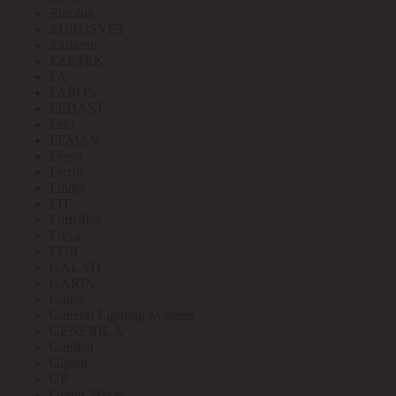
Eurolux
EUROSVET
Extherm
EZETEK
FA
FAROS
FEDAST
Felo
FEMAN
Feron
Ferrol
Finder
FIT
Fortisflex
Freya
FUJI
GALAD
GARIN
Gauss
General Lighting Systems
GENERICA
Geniled
Gigant
GP
Grand Meyer