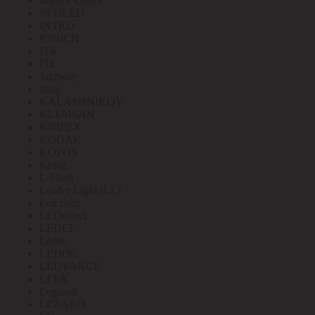
Interior Office
INTILED
INTRO
IONICH
ITK
ITL
Jazzway
Jung
KALASHNIKOV
KLEMSAN
KNIPEX
KODAK
KOPOS
Kranz
L-Flash
Leader Light (LL)
Led Strip
LEDeffect
LEDEL
Ledeo
LEDOS
LEDVANCE
LEEK
Legrand
LEZARD