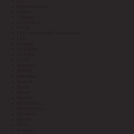
LG
Lighting control
Lightlux
Lightstar
LITEWELL
LIVAL
LKS (группа OBO Bettermann)
LLT
Lomond
LS Electric
LUMIER
LUXE
Mactronic
MAKEL
Makroflex
Mastech
Matrix
Maxell
Maytoni
MEANWELL
MENNEKES
Minamoto
Moeller
MOS
N-Power