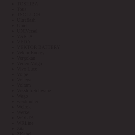
TOSHIBA
Toua
TSC LUCH
Ultraflash
Uniel
UNIVersal
VARTA
VEDA
VEKTOR BATTERY
Vektor Energy
Vergokan
Verlen-Volga
Vivo Luce
Volpe
Voltega
Voltum
Vossloh-Schwabe
Wago
weidmuller
Welrok
Werkel
WOLTA
WRLine
Zitar
ZKabel