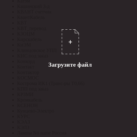
Катэм
Кашинский З-д
КВАНТ счетчик
КвантКабель
КВТ
КВТ_перевод
КЗОЦМ
Кирскабель
КиЭМ
Клинцовское УПП
КНС под заказ
Конкорд
Загрузите файл
Контакт
Контактор
КОСМОС
Кострома ИК1 (Транс-ры Т0,66)
КПП под заказ
КРЗМИ
Кромкабель
КСЕНОН
Кунцево-Электро
КУРС
КЭАЗ
КЭЛЗ
Лампы No name Россия