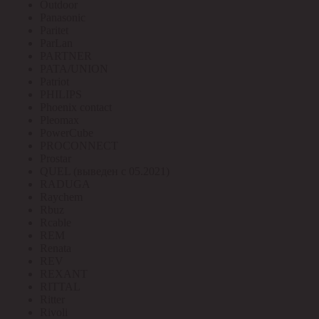
Outdoor
Panasonic
Paritet
ParLan
PARTNER
PATA/UNION
Patriot
PHILIPS
Phoenix contact
Pleomax
PowerCube
PROCONNECT
Prostar
QUEL (выведен с 05.2021)
RADUGA
Raychem
Rbuz
Rcable
REM
Renata
REV
REXANT
RITTAL
Ritter
Rivoli