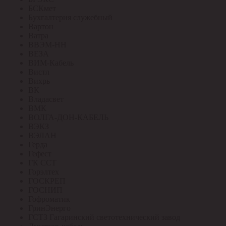
БСКмет
Бухгалтерия служебный
Вартон
Ватра
ВВЭМ-НН
ВЕЗА
ВИМ-Кабель
Вистл
Вихрь
ВК
Владасвет
ВМК
ВОЛГА-ДОН-КАБЕЛЬ
ВЭКЗ
ВЭЛАН
Герда
Гефест
ГК ССТ
Горэлтех
ГОСКРЕП
ГОСНИП
Гофроматик
ГринЭнерго
ГСТЗ Гагаринский светотехнический завод