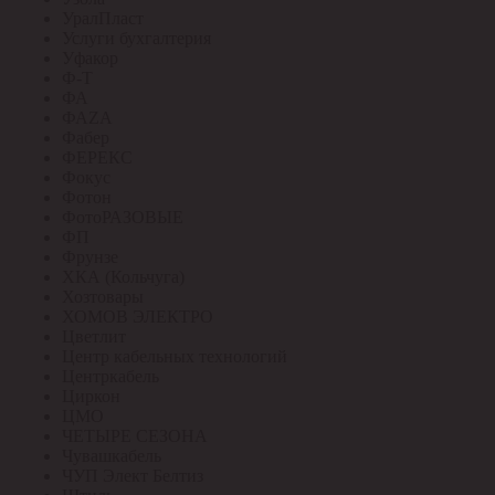
УралПласт
Услуги бухгалтерия
Уфакор
Ф-Т
ФА
ФАZА
Фабер
ФЕРЕКС
Фокус
Фотон
ФотоРАЗОВЫЕ
ФП
Фрунзе
ХКА (Кольчуга)
Хозтовары
ХОМОВ ЭЛЕКТРО
Цветлит
Центр кабельных технологий
Центркабель
Циркон
ЦМО
ЧЕТЫРЕ СЕЗОНА
Чувашкабель
ЧУП Элект Белтиз