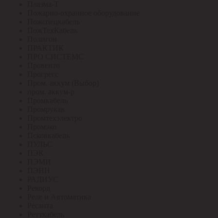
Плазма-Т
Пожарно-охранное оборудование
Пожспецкабель
ПожТехКабель
Полигон
ПРАКТИК
ПРО СИСТЕМС
Провенто
Прогресс
Пром. аккум (Выбор)
пром. аккум-р
Промкабель
Промрукав
Промтехэлектро
Промэко
Псковкабель
ПУЛЬС
ПЭК
ПЭМИ
ПЭНН
РАДИУС
Рекорд
Реле и Автоматика
Ресанта
Реуткабель