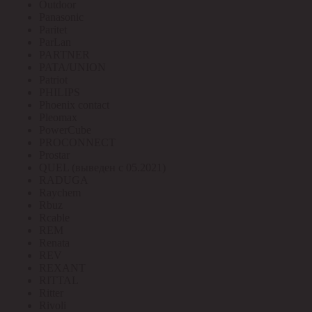
Outdoor
Panasonic
Paritet
ParLan
PARTNER
PATA/UNION
Patriot
PHILIPS
Phoenix contact
Pleomax
PowerCube
PROCONNECT
Prostar
QUEL (выведен с 05.2021)
RADUGA
Raychem
Rbuz
Rcable
REM
Renata
REV
REXANT
RITTAL
Ritter
Rivoli