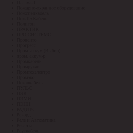
Плазма-Т
Пожарно-охранное оборудование
Пожспецкабель
ПожТехКабель
Полигон
ПРАКТИК
ПРО СИСТЕМС
Провенто
Прогресс
Пром. аккум (Выбор)
пром. аккум-р
Промкабель
Промрукав
Промтехэлектро
Промэко
Псковкабель
ПУЛЬС
ПЭК
ПЭМИ
ПЭНН
РАДИУС
Рекорд
Реле и Автоматика
Ресанта
Реуткабель