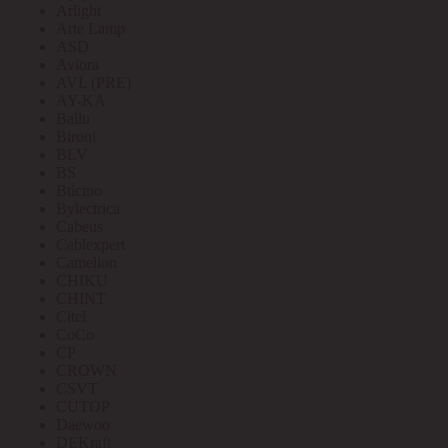
Arlight
Arte Lamp
ASD
Aviora
AVL (PRE)
AY-KA
Ballu
Bironi
BLV
BS
Bticino
Bylectrica
Cabeus
Cablexpert
Camelion
CHIKU
CHINT
Citel
CoCo
CP
CROWN
CSVT
CUTOP
Daewoo
DEKraft