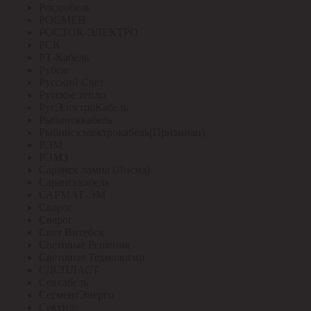
Росдюбель
РОСМЕН
РОСТОК-ЭЛЕКТРО
РСК
РТ-Кабель
Рубеж
Русский Свет
Русское тепло
РусЭлектроКабель
Рыбинсккабель
Рыбинскэлектрокабель(Призмиан)
РЭМ
РЭМЗ
Саранск лампа (Лисма)
Сарансккабель
САРМАТ-ЭМ
Сварог
Сварог
Свет Витебск
Световые Решения
Световые Технологии
СДСПЛАСТ
Севкабель
СегментЭнерго
Секунда