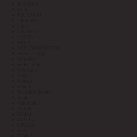
TOSHIBA
Toua
TSC LUCH
Ultraflash
Uniel
UNIVersal
VARTA
VEDA
VEKTOR BATTERY
Vektor Energy
Vergokan
Verlen-Volga
Vivo Luce
Volpe
Voltega
Voltum
Vossloh-Schwabe
Wago
weidmuller
Welrok
Werkel
WOLTA
WRLine
Zitar
ZKabel