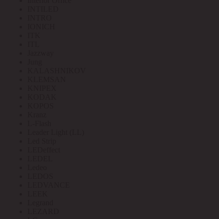
Interior Office
INTILED
INTRO
IONICH
ITK
ITL
Jazzway
Jung
KALASHNIKOV
KLEMSAN
KNIPEX
KODAK
KOPOS
Kranz
L-Flash
Leader Light (LL)
Led Strip
LEDeffect
LEDEL
Ledeo
LEDOS
LEDVANCE
LEEK
Legrand
LEZARD