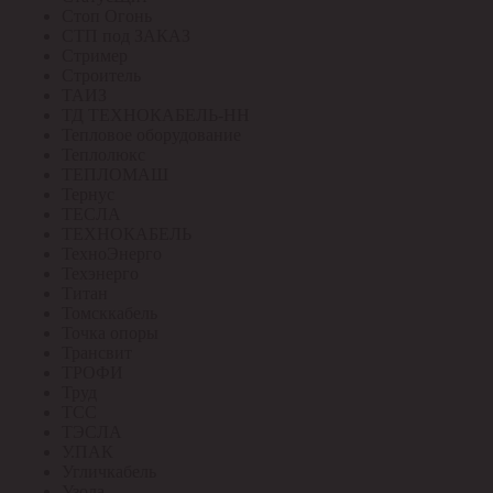
Стоп Огонь
СТП под ЗАКАЗ
Стример
Строитель
ТАИЗ
ТД ТЕХНОКАБЕЛЬ-НН
Тепловое оборудование
Теплолюкс
ТЕПЛОМАШ
Тернус
ТЕСЛА
ТЕХНОКАБЕЛЬ
ТехноЭнерго
Техэнерго
Титан
Томсккабель
Точка опоры
Трансвит
ТРОФИ
Труд
ТСС
ТЭСЛА
У.ПАК
Угличкабель
Узола