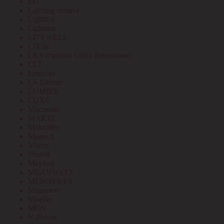
LG
Lighting control
Lightlux
Lightstar
LITEWELL
LIVAL
LKS (группа OBO Bettermann)
LLT
Lomond
LS Electric
LUMIER
LUXE
Mactronic
MAKEL
Makroflex
Mastech
Matrix
Maxell
Maytoni
MEANWELL
MENNEKES
Minamoto
Moeller
MOS
N-Power