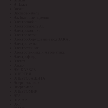
Штиль
Э-Пласт
Экотон
Эксперт-кабель
Эл. Бытовые изделия
Электрокабель
Электрокабель АО
Электроконтакт
Электролоток
Электрооборудование под ЗАКАЗ
Электротехмаш
Электротехник
Электротехника и Автоматика
Электрофидер
Элетех
Элкаб
ЭМ-КАБЕЛЬ
ЭНЕРГИЯ
ЭНЕРГОЗАЩИТА
Энергокомплект
Энергомера
ЭНЕРГОМИР
ЭРА
ЭРА АР
ЭРГ