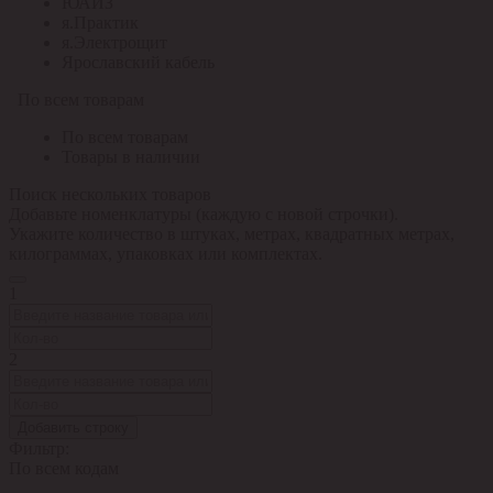
ЮАИЗ
я.Практик
я.Электрощит
Ярославский кабель
По всем товарам
По всем товарам
Товары в наличии
Поиск нескольких товаров
Добавьте номенклатуры (каждую с новой строчки).
Укажите количество в штуках, метрах, квадратных метрах,
килограммах, упаковках или комплектах.
1
2
Добавить строку
Фильтр:
По всем кодам