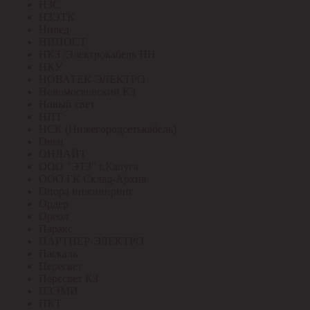
НЗС
НЗЭТК
Нилед
НИПОСТ
НКЗ /Электрокабель НН
НКУ
НОВАТЕК-ЭЛЕКТРО
Новомосковский КЗ
Новый свет
НПТ
НСК (Нижегородсетькабель)
Овен
ОНЛАЙТ
ООО "ЭТЗ" г.Калуга
ООО ГК Склад-Архив
Опора инжиниринг
Ордер
Ореол
Паракс
ПАРТНЕР-ЭЛЕКТРО
Паскаль
Пересвет
Пересвет КЗ
ПЗЭМИ
ПКТ