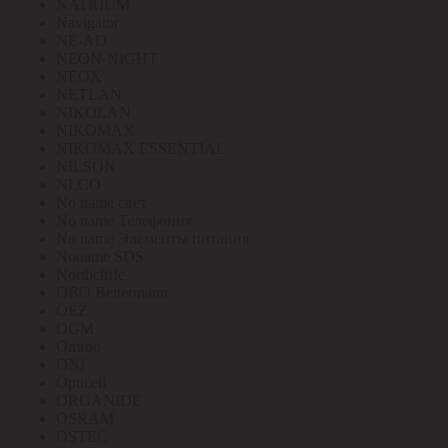
NATRIUM
Navigator
NE-AD
NEON-NIGHT
NEOX
NETLAN
NIKOLAN
NIKOMAX
NIKOMAX ESSENTIAL
NILSON
NLCO
No name свет
No name Телефония
No name Элементы питания
Noname SDS
Northcliffe
OBO Bettermann
OEZ
OGM
Omron
ONI
Opticell
ORGANIDE
OSRAM
OSTEC