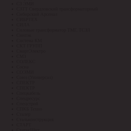
СЗ ЭМИ
СЗТТ Свердловский трансформаторный
Сибирский Арсенал
СИБРТЕХ
СИЛА
Силовые трансформатор ТМГ, ТСЗЛ
Синтэк
Система КМ
СКТ ГРУПП
СмартЭлектро
СМЗ
СОЛЕКС
Сосна
СОЭМИ
Союз (Универсал)
СПЕКТР
СПЕКТР
Спецкабель
Спецресурс
Спецстрой
СПКБ Техно
Сталер
Стальконструкция
СТАРТ
СтатусЩит