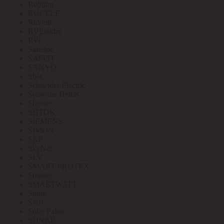
Robiton
RUCELF
Ruvinil
RVElektro
RVi
Safeline
SAFFIT
SANYO
Sber
Schneider Electric
Schwabe Hellas
Shenler
SHTOK
SIEMENS
SIMON
SKP
SkyNet
SLV
SMART PROTEX
Smartec
SMARTWATT
Smile
SNR
Soler Palau
SONAR