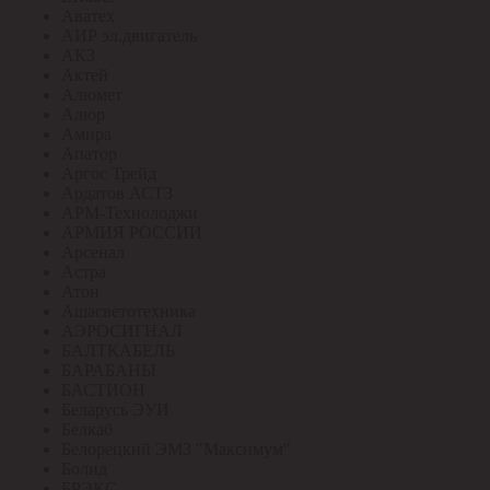
Аватех
АИР эл.двигатель
АКЗ
Актей
Алюмет
Алюр
Амира
Апатор
Аргос Трейд
Ардатов АСТЗ
АРМ-Технолоджи
АРМИЯ РОССИИ
Арсенал
Астра
Атон
Ашасветотехника
АЭРОСИГНАЛ
БАЛТКАБЕЛЬ
БАРАБАНЫ
БАСТИОН
Беларусь ЭУИ
Белкаб
Белорецкий ЭМЗ "Максимум"
Болид
БРЭКС