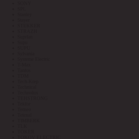
SONY
SPL
Stanley
Stayer
STEKKER
STRAZH
Suprlan
Supu
SUPU
Sylvania
Systeme Electric
T-Max
Tantos
TDM
Tech-Krep
Technical
Technolux
TEHSTRONG
Tekfor
Terneo
Tetenal
TIMBERK
TLK
TOKER
TOKOV ELECTRIC