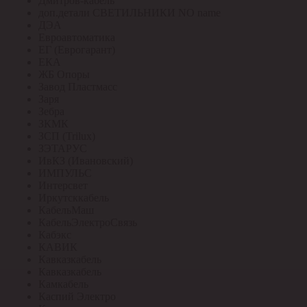
Дмитров-кабель
доп.детали СВЕТИЛЬНИКИ NO name
ДЭА
Евроавтоматика
ЕГ (Еврогарант)
ЕКА
ЖБ Опоры
Завод Пластмасс
Заря
Зебра
ЗКМК
ЗСП (Trilux)
ЗЭТАРУС
ИвКЗ (Ивановский)
ИМПУЛЬС
Интерсвет
Иркутсккабель
КабельМаш
КабельЭлектроСвязь
Кабэкс
КАВИК
Кавказкабель
Кавказкабель
Камкабель
Каспий Электро