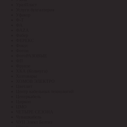
УралПласт
Услуги бухгалтерия
Уфакор
Ф-Т
ФА
ФАZА
Фабер
ФЕРЕКС
Фокус
Фотон
ФотоРАЗОВЫЕ
ФП
Фрунзе
ХКА (Кольчуга)
Хозтовары
ХОМОВ ЭЛЕКТРО
Цветлит
Центр кабельных технологий
Центркабель
Циркон
ЦМО
ЧЕТЫРЕ СЕЗОНА
Чувашкабель
ЧУП Элект Белтиз