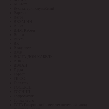
БСКмет
Бухгалтерия служебный
Вартон
Ватра
ВВЭМ-НН
ВЕЗА
ВИМ-Кабель
Вистл
Вихрь
ВК
Владасвет
ВМК
ВОЛГА-ДОН-КАБЕЛЬ
ВЭКЗ
ВЭЛАН
Герда
Гефест
ГК ССТ
Горэлтех
ГОСКРЕП
ГОСНИП
Гофроматик
ГринЭнерго
ГСТЗ Гагаринский светотехнический завод