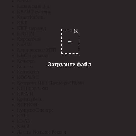
Катэм
Кашинский З-д
КВАНТ счетчик
КвантКабель
КВТ
КВТ_перевод
КЗОЦМ
Кирскабель
КиЭМ
Клинцовское УПП
КНС под заказ
Конкорд
Загрузите файл
Контакт
Контактор
КОСМОС
Кострома ИК1 (Транс-ры Т0,66)
КПП под заказ
КРЗМИ
Кромкабель
КСЕНОН
Кунцево-Электро
КУРС
КЭАЗ
КЭЛЗ
Лампы No name Россия