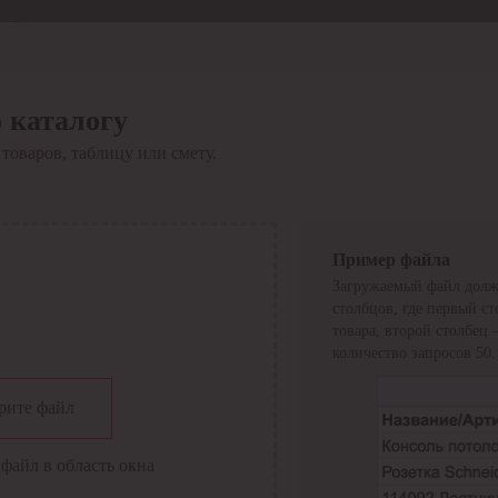
Отдел продаж
8 800 6000-600
Каталог
Акции
 каталогу
Сервис
товаров, таблицу или смету.
Инструкция по работе
с сервисом
Оплата
Сервис ЭДО
Сервис ИТС-КА
Пример файла
Сервис API
Загружаемый файл долж
Контакты
О компании
столбцов, где первый с
Вход
Регистрация
товара, второй столбец
количество запросов 50.
Крупнейший поставщик электро-технической продукции в
рите файл
России
Найти
файл в область окна
Искать по всем разделам