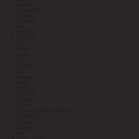
Eurolux
EUROSVET
Extherm
EZETEK
FA
FAROS
FEDAST
Felo
FEMAN
Feron
Ferrol
Finder
FIT
Fortisflex
Freya
FUJI
GALAD
GARIN
Gauss
General Lighting Systems
GENERICA
Geniled
Gigant
GP
Grand Meyer