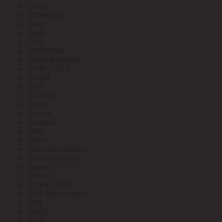
Delta
DENKIRS
Diod
Diora
DKC
DOMTOK
DORI/Blackmor
DURACELL
DUWI
EAE
EATON
Ecola
Econex
Ecoplast
EKF
Elbox
Electrolux Zanussi
Elektrostandard
Emafyl
EMAS
ENERGIZER
ERA Вентиляция
ESB
ESEN
ETA