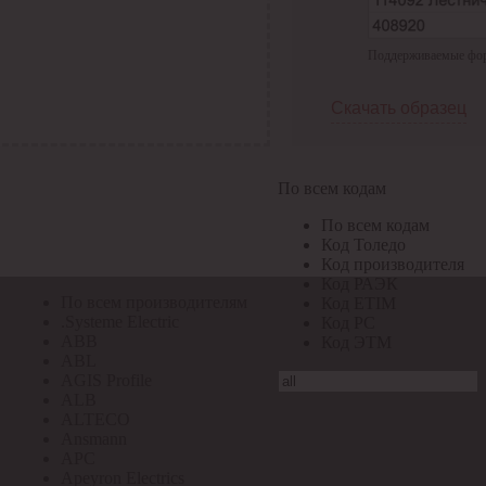
По всем кодам
Поддерживаемые форма
По всем кодам
Код Толедо
Код производителя
Скачать образец
Код РАЭК
Код ETIM
Код РС
Код ЭТМ
По всем кодам
Прочие
По всем кодам
По всем производителям
Код Толедо
Код производителя
Код РАЭК
По всем производителям
Код ETIM
.Systeme Electric
Код РС
ABB
Код ЭТМ
ABL
AGIS Profile
ALB
ALTECO
Ansmann
APC
Apeyron Electrics