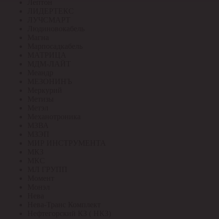
Лептон
ЛИДЕРТЕКС
ЛУЧСМАРТ
Людиновокабель
Магна
Марпосадкабель
МАТРИЦА
МДМ-ЛАЙТ
Меандр
МЕЗОНИНЪ
Меркурий
Метизы
Метэл
Механотроника
МЗВА
МЗЭП
МИР ИНСТРУМЕНТА
МКЗ
МКС
МЛ ГРУПП
Момент
Монэл
Нева
Нева-Транс Комплект
Нефтегорский КЗ ( НКЗ)