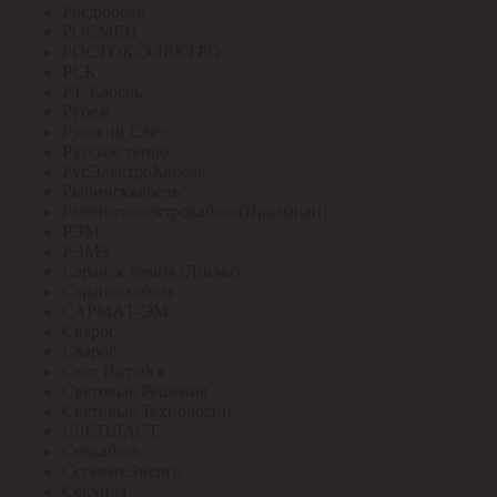
Росдюбель
РОСМЕН
РОСТОК-ЭЛЕКТРО
РСК
РТ-Кабель
Рубеж
Русский Свет
Русское тепло
РусЭлектроКабель
Рыбинсккабель
Рыбинскэлектрокабель(Призмиан)
РЭМ
РЭМЗ
Саранск лампа (Лисма)
Сарансккабель
САРМАТ-ЭМ
Сварог
Сварог
Свет Витебск
Световые Решения
Световые Технологии
СДСПЛАСТ
Севкабель
СегментЭнерго
Секунда