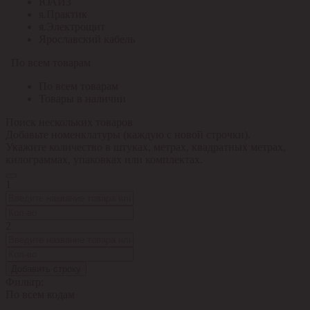
ЮАИЗ
я.Практик
я.Электрощит
Ярославский кабель
По всем товарам
По всем товарам
Товары в наличии
Поиск нескольких товаров
Добавьте номенклатуры (каждую с новой строчки).
Укажите количество в штуках, метрах, квадратных метрах,
килограммах, упаковках или комплектах.
1
2
Добавить строку
Фильтр:
По всем кодам