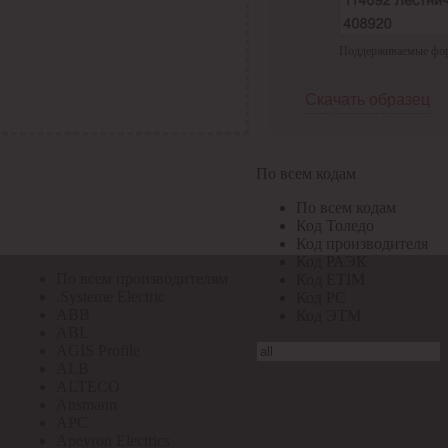
По всем кодам
Поддерживаемые форма
По всем кодам
Код Толедо
Код производителя
Скачать образец
Код РАЭК
Код ETIM
Код РС
Код ЭТМ
По всем кодам
Прочие
По всем кодам
По всем производителям
Код Толедо
Код производителя
Код РАЭК
По всем производителям
Код ETIM
.Systeme Electric
Код РС
ABB
Код ЭТМ
ABL
AGIS Profile
ALB
ALTECO
Ansmann
APC
Apeyron Electrics