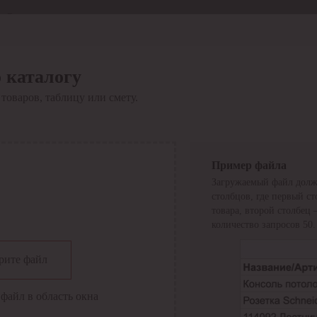
Отдел продаж
8 800 6000-600
Каталог
Акции
 каталогу
Сервис
товаров, таблицу или смету.
Инструкция по работе
с сервисом
Оплата
Сервис ЭДО
Сервис ИТС-КА
Пример файла
Сервис API
Загружаемый файл долж
Контакты
О компании
столбцов, где первый с
Вход
Регистрация
товара, второй столбец
количество запросов 50.
Крупнейший поставщик электро-технической продукции в
рите файл
России
Найти
файл в область окна
Искать по всем разделам