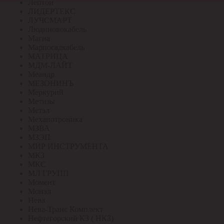
Лептон
ЛИДЕРТЕКС
ЛУЧСМАРТ
Людиновокабель
Магна
Марпосадкабель
МАТРИЦА
МДМ-ЛАЙТ
Меандр
МЕЗОНИНЪ
Меркурий
Метизы
Метэл
Механотроника
МЗВА
МЗЭП
МИР ИНСТРУМЕНТА
МКЗ
МКС
МЛ ГРУПП
Момент
Монэл
Нева
Нева-Транс Комплект
Нефтегорский КЗ ( НКЗ)