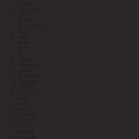
Arlight
Arte Lamp
ASD
Aviora
AVL (PRE)
AY-KA
Ballu
Bironi
BLV
BS
Bticino
Bylectrica
Cabeus
Cablexpert
Camelion
CHIKU
CHINT
Citel
CoCo
CP
CROWN
CSVT
CUTOP
Daewoo
DEKraft