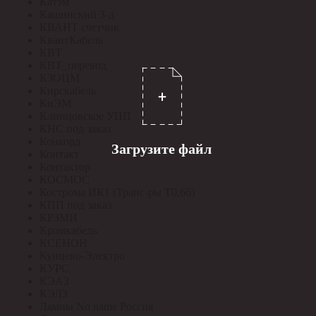
Катэм
Кашинский З-д
КВАНТ счетчик
КвантКабель
КВТ
КВТ_перевод
КЗОЦМ
Кирскабель
КиЭМ
Клинцовское УПП
КНС под заказ
Конкорд
Загрузите файл
Контакт
Контактор
КОСМОС
Кострома ИК1 (Транс-ры Т0,66)
КПП под заказ
КРЗМИ
Кромкабель
КСЕНОН
Кунцево-Электро
КУРС
КЭАЗ
КЭЛЗ
Лампы No name Россия