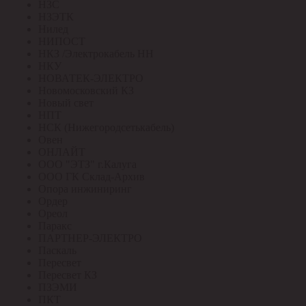
НЗС
НЗЭТК
Нилед
НИПОСТ
НКЗ /Электрокабель НН
НКУ
НОВАТЕК-ЭЛЕКТРО
Новомосковский КЗ
Новый свет
НПТ
НСК (Нижегородсетькабель)
Овен
ОНЛАЙТ
ООО "ЭТЗ" г.Калуга
ООО ГК Склад-Архив
Опора инжиниринг
Ордер
Ореол
Паракс
ПАРТНЕР-ЭЛЕКТРО
Паскаль
Пересвет
Пересвет КЗ
ПЗЭМИ
ПКТ