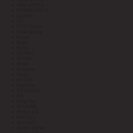
GREATFLEX
GREEN APPLE
Greenel
GT
GUSI Electric
Halla lighting
Haupa
Hegel
Helvar
HENSEL
Hi-Watt
Hintek
Hofmann
Horoz
HUTER
Hyperline
HYUNDAI
IEK
Image Art
IN HOME
INNOLUX
INSTALL
INSTART
Interior Electric