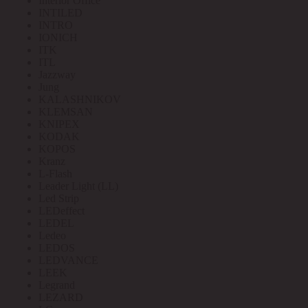
Interior Office
INTILED
INTRO
IONICH
ITK
ITL
Jazzway
Jung
KALASHNIKOV
KLEMSAN
KNIPEX
KODAK
KOPOS
Kranz
L-Flash
Leader Light (LL)
Led Strip
LEDeffect
LEDEL
Ledeo
LEDOS
LEDVANCE
LEEK
Legrand
LEZARD