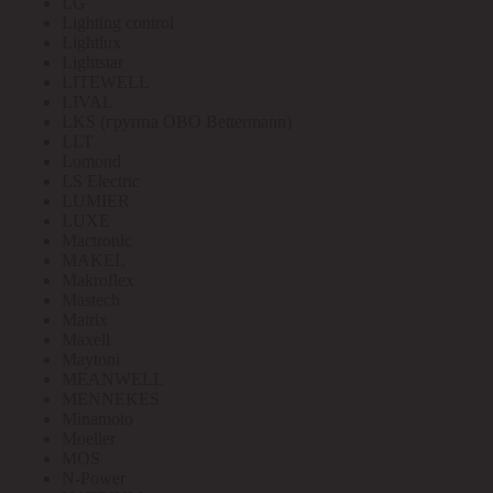
LG
Lighting control
Lightlux
Lightstar
LITEWELL
LIVAL
LKS (группа OBO Bettermann)
LLT
Lomond
LS Electric
LUMIER
LUXE
Mactronic
MAKEL
Makroflex
Mastech
Matrix
Maxell
Maytoni
MEANWELL
MENNEKES
Minamoto
Moeller
MOS
N-Power