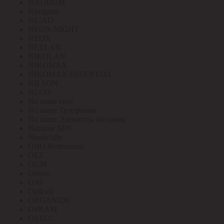
NATRIUM
Navigator
NE-AD
NEON-NIGHT
NEOX
NETLAN
NIKOLAN
NIKOMAX
NIKOMAX ESSENTIAL
NILSON
NLCO
No name свет
No name Телефония
No name Элементы питания
Noname SDS
Northcliffe
OBO Bettermann
OEZ
OGM
Omron
ONI
Opticell
ORGANIDE
OSRAM
OSTEC