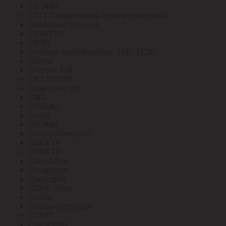
СЗ ЭМИ
СЗТТ Свердловский трансформаторный
Сибирский Арсенал
СИБРТЕХ
СИЛА
Силовые трансформатор ТМГ, ТСЗЛ
Синтэк
Система КМ
СКТ ГРУПП
СмартЭлектро
СМЗ
СОЛЕКС
Сосна
СОЭМИ
Союз (Универсал)
СПЕКТР
СПЕКТР
Спецкабель
Спецресурс
Спецстрой
СПКБ Техно
Сталер
Стальконструкция
СТАРТ
СтатусЩит