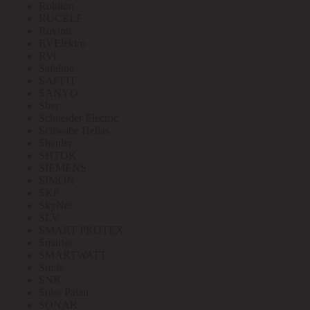
Robiton
RUCELF
Ruvinil
RVElektro
RVi
Safeline
SAFFIT
SANYO
Sber
Schneider Electric
Schwabe Hellas
Shenler
SHTOK
SIEMENS
SIMON
SKP
SkyNet
SLV
SMART PROTEX
Smartec
SMARTWATT
Smile
SNR
Soler Palau
SONAR