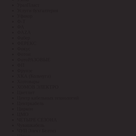
УралПласт
Услуги бухгалтерия
Уфакор
Ф-Т
ФА
ФАZА
Фабер
ФЕРЕКС
Фокус
Фотон
ФотоРАЗОВЫЕ
ФП
Фрунзе
ХКА (Кольчуга)
Хозтовары
ХОМОВ ЭЛЕКТРО
Цветлит
Центр кабельных технологий
Центркабель
Циркон
ЦМО
ЧЕТЫРЕ СЕЗОНА
Чувашкабель
ЧУП Элект Белтиз