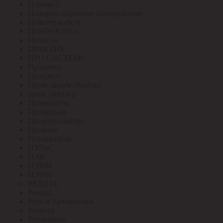
Плазма-Т
Пожарно-охранное оборудование
Пожспецкабель
ПожТехКабель
Полигон
ПРАКТИК
ПРО СИСТЕМС
Провенто
Прогресс
Пром. аккум (Выбор)
пром. аккум-р
Промкабель
Промрукав
Промтехэлектро
Промэко
Псковкабель
ПУЛЬС
ПЭК
ПЭМИ
ПЭНН
РАДИУС
Рекорд
Реле и Автоматика
Ресанта
Реуткабель