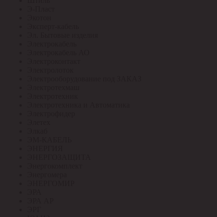
Штиль
Э-Пласт
Экотон
Эксперт-кабель
Эл. Бытовые изделия
Электрокабель
Электрокабель АО
Электроконтакт
Электролоток
Электрооборудование под ЗАКАЗ
Электротехмаш
Электротехник
Электротехника и Автоматика
Электрофидер
Элетех
Элкаб
ЭМ-КАБЕЛЬ
ЭНЕРГИЯ
ЭНЕРГОЗАЩИТА
Энергокомплект
Энергомера
ЭНЕРГОМИР
ЭРА
ЭРА АР
ЭРГ