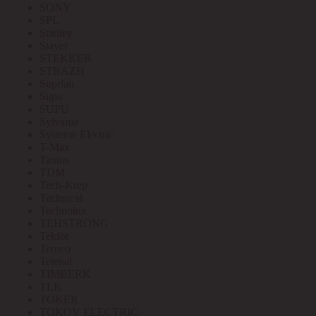
SONY
SPL
Stanley
Stayer
STEKKER
STRAZH
Suprlan
Supu
SUPU
Sylvania
Systeme Electric
T-Max
Tantos
TDM
Tech-Krep
Technical
Technolux
TEHSTRONG
Tekfor
Terneo
Tetenal
TIMBERK
TLK
TOKER
TOKOV ELECTRIC