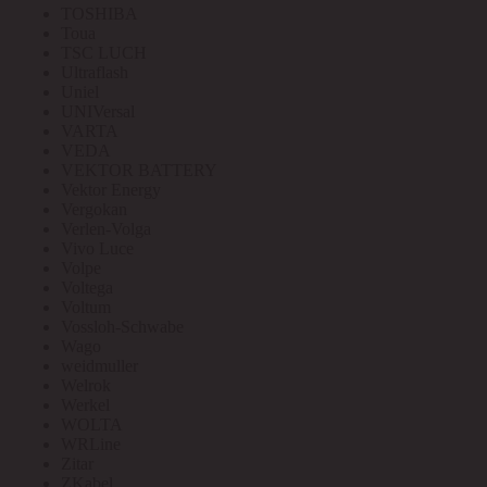
TOSHIBA
Toua
TSC LUCH
Ultraflash
Uniel
UNIVersal
VARTA
VEDA
VEKTOR BATTERY
Vektor Energy
Vergokan
Verlen-Volga
Vivo Luce
Volpe
Voltega
Voltum
Vossloh-Schwabe
Wago
weidmuller
Welrok
Werkel
WOLTA
WRLine
Zitar
ZKabel