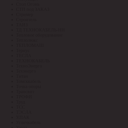
Стоп Огонь
СТП под ЗАКАЗ
Стример
Строитель
ТАИЗ
ТД ТЕХНОКАБЕЛЬ-НН
Тепловое оборудование
Теплолюкс
ТЕПЛОМАШ
Тернус
ТЕСЛА
ТЕХНОКАБЕЛЬ
ТехноЭнерго
Техэнерго
Титан
Томсккабель
Точка опоры
Трансвит
ТРОФИ
Труд
ТСС
ТЭСЛА
У.ПАК
Угличкабель
Узола