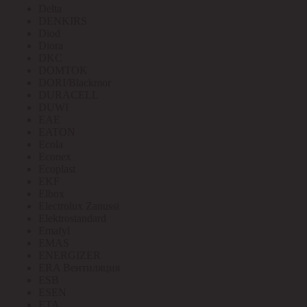
Delta
DENKIRS
Diod
Diora
DKC
DOMTOK
DORI/Blackmor
DURACELL
DUWI
EAE
EATON
Ecola
Econex
Ecoplast
EKF
Elbox
Electrolux Zanussi
Elektrostandard
Emafyl
EMAS
ENERGIZER
ERA Вентиляция
ESB
ESEN
ETA