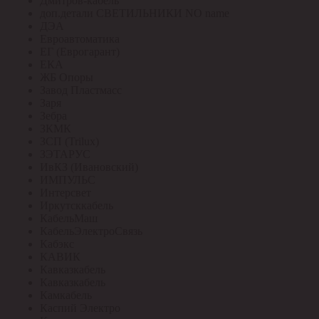
Дмитров-кабель
доп.детали СВЕТИЛЬНИКИ NO name
ДЭА
Евроавтоматика
ЕГ (Еврогарант)
ЕКА
ЖБ Опоры
Завод Пластмасс
Заря
Зебра
ЗКМК
ЗСП (Trilux)
ЗЭТАРУС
ИвКЗ (Ивановский)
ИМПУЛЬС
Интерсвет
Иркутсккабель
КабельМаш
КабельЭлектроСвязь
Кабэкс
КАВИК
Кавказкабель
Кавказкабель
Камкабель
Каспий Электро