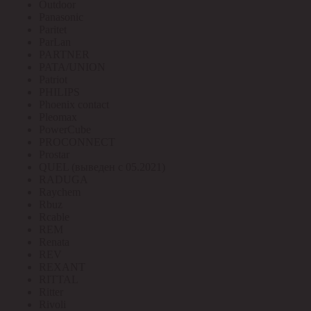
Outdoor
Panasonic
Paritet
ParLan
PARTNER
PATA/UNION
Patriot
PHILIPS
Phoenix contact
Pleomax
PowerCube
PROCONNECT
Prostar
QUEL (выведен с 05.2021)
RADUGA
Raychem
Rbuz
Rcable
REM
Renata
REV
REXANT
RITTAL
Ritter
Rivoli