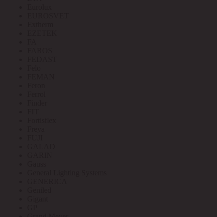
Eurolux
EUROSVET
Extherm
EZETEK
FA
FAROS
FEDAST
Felo
FEMAN
Feron
Ferrol
Finder
FIT
Fortisflex
Freya
FUJI
GALAD
GARIN
Gauss
General Lighting Systems
GENERICA
Geniled
Gigant
GP
Grand Meyer