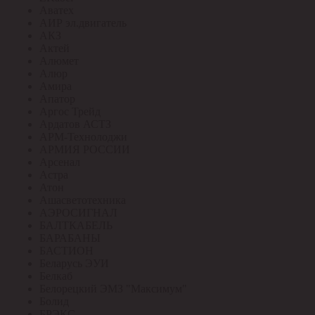
Аватех
АИР эл.двигатель
АКЗ
Актей
Алюмет
Алюр
Амира
Апатор
Аргос Трейд
Ардатов АСТЗ
АРМ-Технолоджи
АРМИЯ РОССИИ
Арсенал
Астра
Атон
Ашасветотехника
АЭРОСИГНАЛ
БАЛТКАБЕЛЬ
БАРАБАНЫ
БАСТИОН
Беларусь ЭУИ
Белкаб
Белорецкий ЭМЗ "Максимум"
Болид
БРЭКС