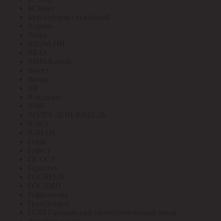
БСКмет
Бухгалтерия служебный
Вартон
Ватра
ВВЭМ-НН
ВЕЗА
ВИМ-Кабель
Вистл
Вихрь
ВК
Владасвет
ВМК
ВОЛГА-ДОН-КАБЕЛЬ
ВЭКЗ
ВЭЛАН
Герда
Гефест
ГК ССТ
Горэлтех
ГОСКРЕП
ГОСНИП
Гофроматик
ГринЭнерго
ГСТЗ Гагаринский светотехнический завод