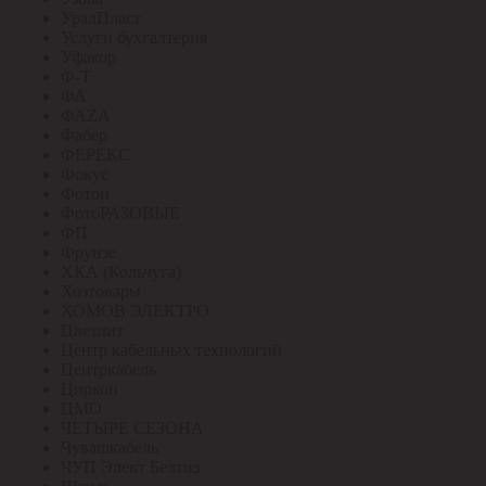
УралПласт
Услуги бухгалтерия
Уфакор
Ф-Т
ФА
ФАZА
Фабер
ФЕРЕКС
Фокус
Фотон
ФотоРАЗОВЫЕ
ФП
Фрунзе
ХКА (Кольчуга)
Хозтовары
ХОМОВ ЭЛЕКТРО
Цветлит
Центр кабельных технологий
Центркабель
Циркон
ЦМО
ЧЕТЫРЕ СЕЗОНА
Чувашкабель
ЧУП Элект Белтиз