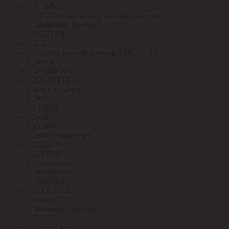
СЗ ЭМИ
СЗТТ Свердловский трансформаторный
Сибирский Арсенал
СИБРТЕХ
СИЛА
Силовые трансформатор ТМГ, ТСЗЛ
Синтэк
Система КМ
СКТ ГРУПП
СмартЭлектро
СМЗ
СОЛЕКС
Сосна
СОЭМИ
Союз (Универсал)
СПЕКТР
СПЕКТР
Спецкабель
Спецресурс
Спецстрой
СПКБ Техно
Сталер
Стальконструкция
СТАРТ
СтатусЩит