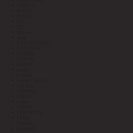
Interior Office
INTILED
INTRO
IONICH
ITK
ITL
Jazzway
Jung
KALASHNIKOV
KLEMSAN
KNIPEX
KODAK
KOPOS
Kranz
L-Flash
Leader Light (LL)
Led Strip
LEDeffect
LEDEL
Ledeo
LEDOS
LEDVANCE
LEEK
Legrand
LEZARD