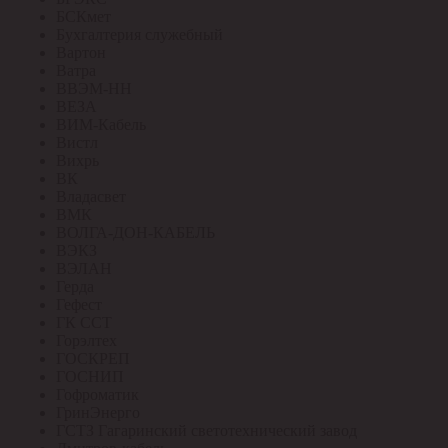
БСКмет
Бухгалтерия служебный
Вартон
Ватра
ВВЭМ-НН
ВЕЗА
ВИМ-Кабель
Вистл
Вихрь
ВК
Владасвет
ВМК
ВОЛГА-ДОН-КАБЕЛЬ
ВЭКЗ
ВЭЛАН
Герда
Гефест
ГК ССТ
Горэлтех
ГОСКРЕП
ГОСНИП
Гофроматик
ГринЭнерго
ГСТЗ Гагаринский светотехнический завод