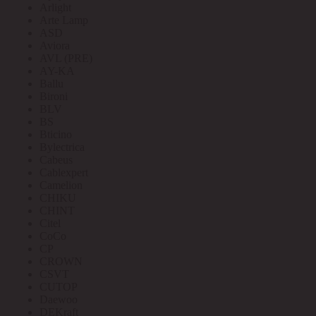
Arlight
Arte Lamp
ASD
Aviora
AVL (PRE)
AY-KA
Ballu
Bironi
BLV
BS
Bticino
Bylectrica
Cabeus
Cablexpert
Camelion
CHIKU
CHINT
Citel
CoCo
CP
CROWN
CSVT
CUTOP
Daewoo
DEKraft