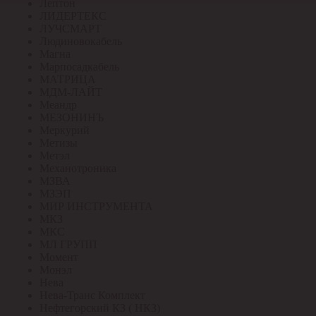
Лептон
ЛИДЕРТЕКС
ЛУЧСМАРТ
Людиновокабель
Магна
Марпосадкабель
МАТРИЦА
МДМ-ЛАЙТ
Меандр
МЕЗОНИНЪ
Меркурий
Метизы
Метэл
Механотроника
МЗВА
МЗЭП
МИР ИНСТРУМЕНТА
МКЗ
МКС
МЛ ГРУПП
Момент
Монэл
Нева
Нева-Транс Комплект
Нефтегорский КЗ ( НКЗ)