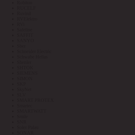
Robiton
RUCELF
Ruvinil
RVElektro
RVi
Safeline
SAFFIT
SANYO
Sber
Schneider Electric
Schwabe Hellas
Shenler
SHTOK
SIEMENS
SIMON
SKP
SkyNet
SLV
SMART PROTEX
Smartec
SMARTWATT
Smile
SNR
Soler Palau
SONAR