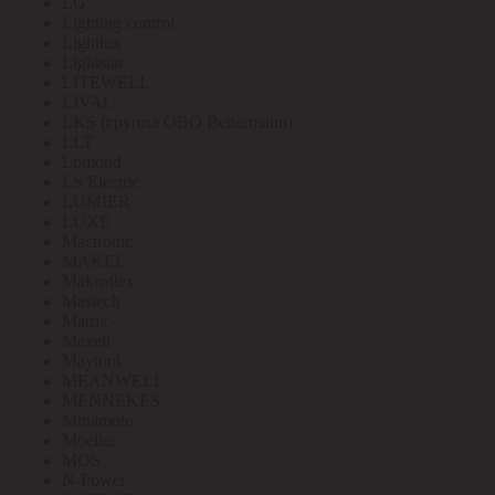
LG
Lighting control
Lightlux
Lightstar
LITEWELL
LIVAL
LKS (группа OBO Bettermann)
LLT
Lomond
LS Electric
LUMIER
LUXE
Mactronic
MAKEL
Makroflex
Mastech
Matrix
Maxell
Maytoni
MEANWELL
MENNEKES
Minamoto
Moeller
MOS
N-Power