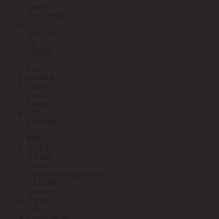
Eurolux
EUROSVET
Extherm
EZETEK
FA
FAROS
FEDAST
Felo
FEMAN
Feron
Ferrol
Finder
FIT
Fortisflex
Freya
FUJI
GALAD
GARIN
Gauss
General Lighting Systems
GENERICA
Geniled
Gigant
GP
Grand Meyer