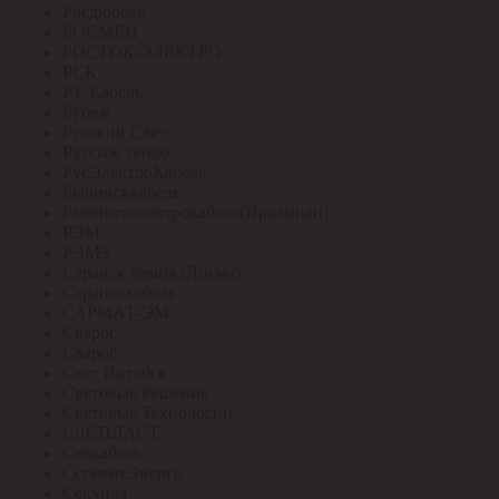
Росдюбель
РОСМЕН
РОСТОК-ЭЛЕКТРО
РСК
РТ-Кабель
Рубеж
Русский Свет
Русское тепло
РусЭлектроКабель
Рыбинсккабель
Рыбинскэлектрокабель(Призмиан)
РЭМ
РЭМЗ
Саранск лампа (Лисма)
Сарансккабель
САРМАТ-ЭМ
Сварог
Сварог
Свет Витебск
Световые Решения
Световые Технологии
СДСПЛАСТ
Севкабель
СегментЭнерго
Секунда