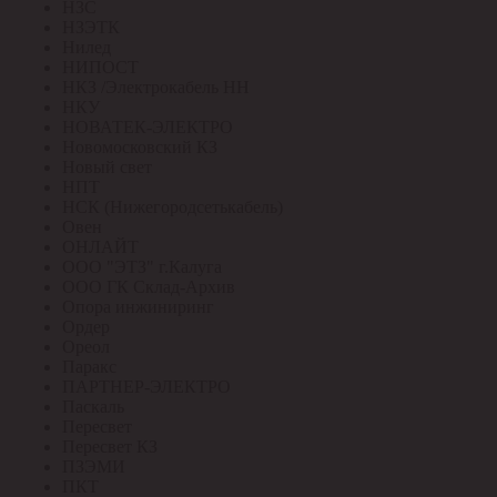
НЗС
НЗЭТК
Нилед
НИПОСТ
НКЗ /Электрокабель НН
НКУ
НОВАТЕК-ЭЛЕКТРО
Новомосковский КЗ
Новый свет
НПТ
НСК (Нижегородсетькабель)
Овен
ОНЛАЙТ
ООО "ЭТЗ" г.Калуга
ООО ГК Склад-Архив
Опора инжиниринг
Ордер
Ореол
Паракс
ПАРТНЕР-ЭЛЕКТРО
Паскаль
Пересвет
Пересвет КЗ
ПЗЭМИ
ПКТ