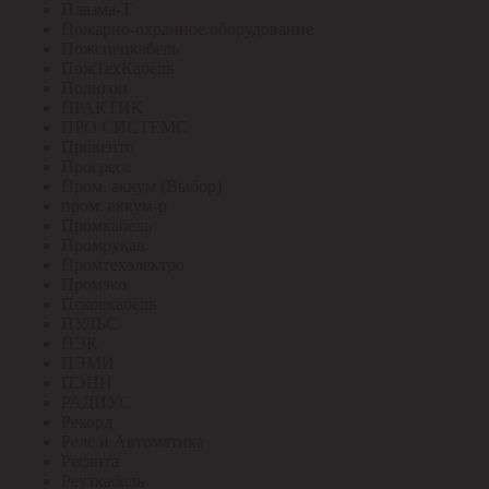
Плазма-Т
Пожарно-охранное оборудование
Пожспецкабель
ПожТехКабель
Полигон
ПРАКТИК
ПРО СИСТЕМС
Провенто
Прогресс
Пром. аккум (Выбор)
пром. аккум-р
Промкабель
Промрукав
Промтехэлектро
Промэко
Псковкабель
ПУЛЬС
ПЭК
ПЭМИ
ПЭНН
РАДИУС
Рекорд
Реле и Автоматика
Ресанта
Реуткабель