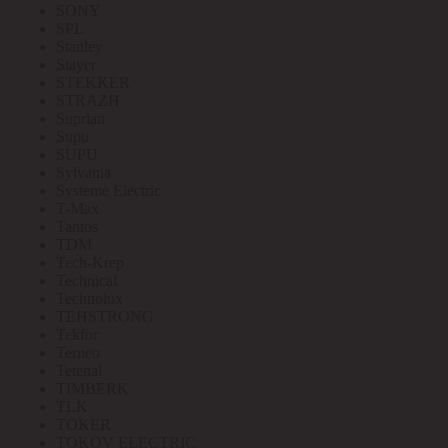
SONY
SPL
Stanley
Stayer
STEKKER
STRAZH
Suprlan
Supu
SUPU
Sylvania
Systeme Electric
T-Max
Tantos
TDM
Tech-Krep
Technical
Technolux
TEHSTRONG
Tekfor
Terneo
Tetenal
TIMBERK
TLK
TOKER
TOKOV ELECTRIC