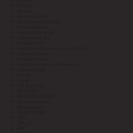
Штиль
Э-Пласт
Экотон
Эксперт-кабель
Эл. Бытовые изделия
Электрокабель
Электрокабель АО
Электроконтакт
Электролоток
Электрооборудование под ЗАКАЗ
Электротехмаш
Электротехник
Электротехника и Автоматика
Электрофидер
Элетех
Элкаб
ЭМ-КАБЕЛЬ
ЭНЕРГИЯ
ЭНЕРГОЗАЩИТА
Энергокомплект
Энергомера
ЭНЕРГОМИР
ЭРА
ЭРА АР
ЭРГ