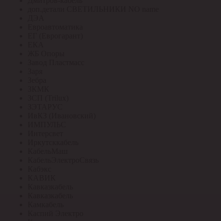
Дмитров-кабель
доп.детали СВЕТИЛЬНИКИ NO name
ДЭА
Евроавтоматика
ЕГ (Еврогарант)
ЕКА
ЖБ Опоры
Завод Пластмасс
Заря
Зебра
ЗКМК
ЗСП (Trilux)
ЗЭТАРУС
ИвКЗ (Ивановский)
ИМПУЛЬС
Интерсвет
Иркутсккабель
КабельМаш
КабельЭлектроСвязь
Кабэкс
КАВИК
Кавказкабель
Кавказкабель
Камкабель
Каспий Электро