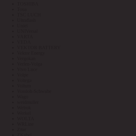
TOSHIBA
Toua
TSC LUCH
Ultraflash
Uniel
UNIVersal
VARTA
VEDA
VEKTOR BATTERY
Vektor Energy
Vergokan
Verlen-Volga
Vivo Luce
Volpe
Voltega
Voltum
Vossloh-Schwabe
Wago
weidmuller
Welrok
Werkel
WOLTA
WRLine
Zitar
ZKabel