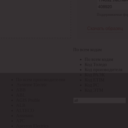
По всем кодам
Поддерживаемые форма
По всем кодам
Код Толедо
Код производителя
Скачать образец
Код РАЭК
Код ETIM
Код РС
Код ЭТМ
По всем кодам
Прочие
По всем кодам
По всем производителям
Код Толедо
Код производителя
Код РАЭК
По всем производителям
Код ETIM
.Systeme Electric
Код РС
ABB
Код ЭТМ
ABL
AGIS Profile
ALB
ALTECO
Ansmann
APC
Apeyron Electrics