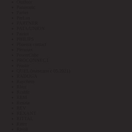
Outdoor
Panasonic
Paritet
ParLan
PARTNER
PATA/UNION
Patriot
PHILIPS
Phoenix contact
Pleomax
PowerCube
PROCONNECT
Prostar
QUEL (выведен с 05.2021)
RADUGA
Raychem
Rbuz
Rcable
REM
Renata
REV
REXANT
RITTAL
Ritter
Rivoli