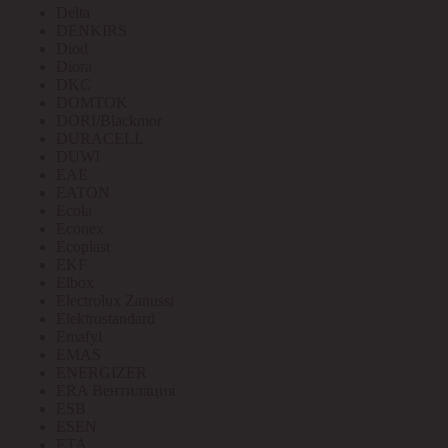
Delta
DENKIRS
Diod
Diora
DKC
DOMTOK
DORI/Blackmor
DURACELL
DUWI
EAE
EATON
Ecola
Econex
Ecoplast
EKF
Elbox
Electrolux Zanussi
Elektrostandard
Emafyl
EMAS
ENERGIZER
ERA Вентиляция
ESB
ESEN
ETA