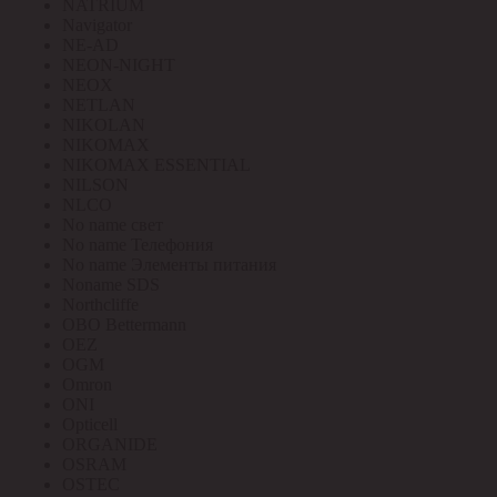
NATRIUM
Navigator
NE-AD
NEON-NIGHT
NEOX
NETLAN
NIKOLAN
NIKOMAX
NIKOMAX ESSENTIAL
NILSON
NLCO
No name свет
No name Телефония
No name Элементы питания
Noname SDS
Northcliffe
OBO Bettermann
OEZ
OGM
Omron
ONI
Opticell
ORGANIDE
OSRAM
OSTEC