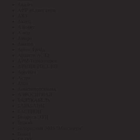
Аватех
АИР эл.двигатель
АКЗ
Актей
Алюмет
Алюр
Амира
Апатор
Аргос Трейд
Ардатов АСТЗ
АРМ-Технолоджи
АРМИЯ РОССИИ
Арсенал
Астра
Атон
Ашасветотехника
АЭРОСИГНАЛ
БАЛТКАБЕЛЬ
БАРАБАНЫ
БАСТИОН
Беларусь ЭУИ
Белкаб
Белорецкий ЭМЗ "Максимум"
Болид
БРЭКС