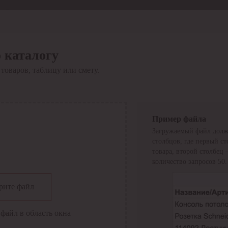
Отдел продаж
8 800 6000-600
Каталог
Акции
 каталогу
Сервис
товаров, таблицу или смету.
Инструкция по работе
с сервисом
Оплата
Сервис ЭДО
Сервис ИТС-КА
Пример файла
Сервис API
Загружаемый файл долж
Контакты
О компании
столбцов, где первый с
Вход
Регистрация
товара, второй столбец
количество запросов 50.
Крупнейший поставщик электро-технической продукции в
рите файл
России
Найти
файл в область окна
Искать по всем разделам