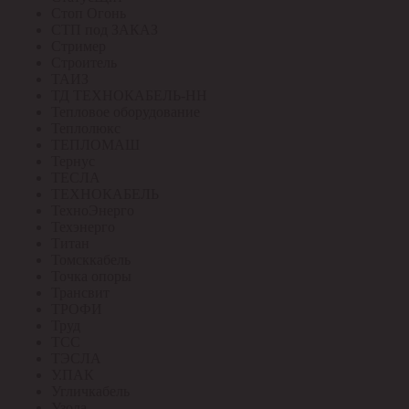
Стоп Огонь
СТП под ЗАКАЗ
Стример
Строитель
ТАИЗ
ТД ТЕХНОКАБЕЛЬ-НН
Тепловое оборудование
Теплолюкс
ТЕПЛОМАШ
Тернус
ТЕСЛА
ТЕХНОКАБЕЛЬ
ТехноЭнерго
Техэнерго
Титан
Томсккабель
Точка опоры
Трансвит
ТРОФИ
Труд
ТСС
ТЭСЛА
У.ПАК
Угличкабель
Узола