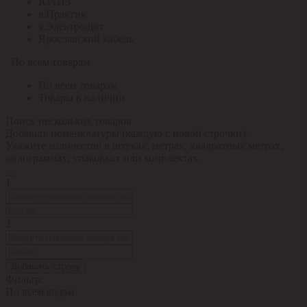
ЮАИЗ
я.Практик
я.Электрощит
Ярославский кабель
По всем товарам
По всем товарам
Товары в наличии
Поиск нескольких товаров
Добавьте номенклатуры (каждую с новой строчки).
Укажите количество в штуках, метрах, квадратных метрах,
килограммах, упаковках или комплектах.
1
2
Добавить строку
Фильтр:
По всем кодам