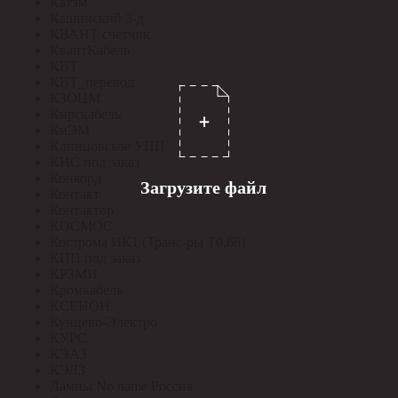
Катэм
Кашинский З-д
КВАНТ счетчик
КвантКабель
КВТ
КВТ_перевод
КЗОЦМ
Кирскабель
КиЭМ
Клинцовское УПП
КНС под заказ
Конкорд
Загрузите файл
Контакт
Контактор
КОСМОС
Кострома ИК1 (Транс-ры Т0,66)
КПП под заказ
КРЗМИ
Кромкабель
КСЕНОН
Кунцево-Электро
КУРС
КЭАЗ
КЭЛЗ
Лампы No name Россия