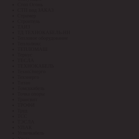
Стоп Огонь
СТП под ЗАКАЗ
Стример
Строитель
ТАИЗ
ТД ТЕХНОКАБЕЛЬ-НН
Тепловое оборудование
Теплолюкс
ТЕПЛОМАШ
Тернус
ТЕСЛА
ТЕХНОКАБЕЛЬ
ТехноЭнерго
Техэнерго
Титан
Томсккабель
Точка опоры
Трансвит
ТРОФИ
Труд
ТСС
ТЭСЛА
У.ПАК
Угличкабель
Узола