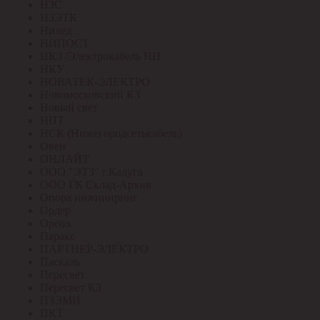
НЗС
НЗЭТК
Нилед
НИПОСТ
НКЗ /Электрокабель НН
НКУ
НОВАТЕК-ЭЛЕКТРО
Новомосковский КЗ
Новый свет
НПТ
НСК (Нижегородсетькабель)
Овен
ОНЛАЙТ
ООО "ЭТЗ" г.Калуга
ООО ГК Склад-Архив
Опора инжиниринг
Ордер
Ореол
Паракс
ПАРТНЕР-ЭЛЕКТРО
Паскаль
Пересвет
Пересвет КЗ
ПЗЭМИ
ПКТ