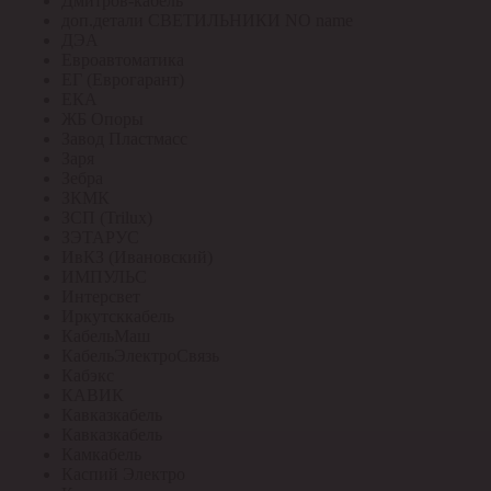
Дмитров-кабель
доп.детали СВЕТИЛЬНИКИ NO name
ДЭА
Евроавтоматика
ЕГ (Еврогарант)
ЕКА
ЖБ Опоры
Завод Пластмасс
Заря
Зебра
ЗКМК
ЗСП (Trilux)
ЗЭТАРУС
ИвКЗ (Ивановский)
ИМПУЛЬС
Интерсвет
Иркутсккабель
КабельМаш
КабельЭлектроСвязь
Кабэкс
КАВИК
Кавказкабель
Кавказкабель
Камкабель
Каспий Электро