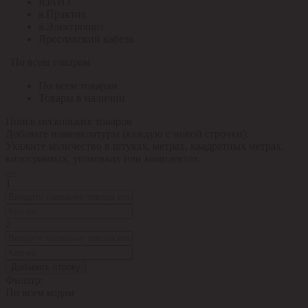
ЮАИЗ
я.Практик
я.Электрощит
Ярославский кабель
По всем товарам
По всем товарам
Товары в наличии
Поиск нескольких товаров
Добавьте номенклатуры (каждую с новой строчки).
Укажите количество в штуках, метрах, квадратных метрах,
килограммах, упаковках или комплектах.
1
2
Добавить строку
Фильтр:
По всем кодам