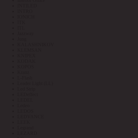
Interior Office
INTILED
INTRO
IONICH
ITK
ITL
Jazzway
Jung
KALASHNIKOV
KLEMSAN
KNIPEX
KODAK
KOPOS
Kranz
L-Flash
Leader Light (LL)
Led Strip
LEDeffect
LEDEL
Ledeo
LEDOS
LEDVANCE
LEEK
Legrand
LEZARD