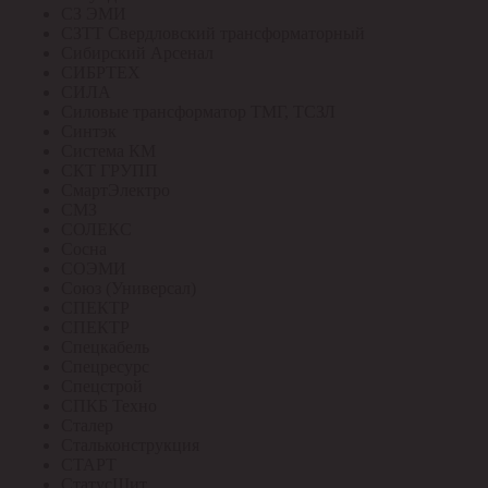
СЗ ЭМИ
СЗТТ Свердловский трансформаторный
Сибирский Арсенал
СИБРТЕХ
СИЛА
Силовые трансформатор ТМГ, ТСЗЛ
Синтэк
Система КМ
СКТ ГРУПП
СмартЭлектро
СМЗ
СОЛЕКС
Сосна
СОЭМИ
Союз (Универсал)
СПЕКТР
СПЕКТР
Спецкабель
Спецресурс
Спецстрой
СПКБ Техно
Сталер
Стальконструкция
СТАРТ
СтатусЩит