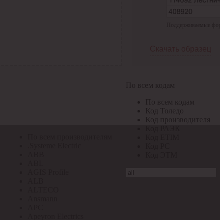
По всем кодам
Поддерживаемые форма
По всем кодам
Код Толедо
Код производителя
Скачать образец
Код РАЭК
Код ETIM
Код РС
Код ЭТМ
По всем кодам
Прочие
По всем кодам
По всем производителям
Код Толедо
Код производителя
Код РАЭК
По всем производителям
Код ETIM
.Systeme Electric
Код РС
ABB
Код ЭТМ
ABL
AGIS Profile
ALB
ALTECO
Ansmann
APC
Apeyron Electrics