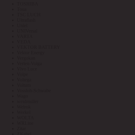
TOSHIBA
Toua
TSC LUCH
Ultraflash
Uniel
UNIVersal
VARTA
VEDA
VEKTOR BATTERY
Vektor Energy
Vergokan
Verlen-Volga
Vivo Luce
Volpe
Voltega
Voltum
Vossloh-Schwabe
Wago
weidmuller
Welrok
Werkel
WOLTA
WRLine
Zitar
ZKabel