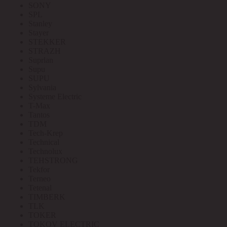
SONY
SPL
Stanley
Stayer
STEKKER
STRAZH
Suprlan
Supu
SUPU
Sylvania
Systeme Electric
T-Max
Tantos
TDM
Tech-Krep
Technical
Technolux
TEHSTRONG
Tekfor
Terneo
Tetenal
TIMBERK
TLK
TOKER
TOKOV ELECTRIC