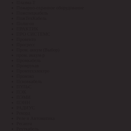
Плазма-Т
Пожарно-охранное оборудование
Пожспецкабель
ПожТехКабель
Полигон
ПРАКТИК
ПРО СИСТЕМС
Провенто
Прогресс
Пром. аккум (Выбор)
пром. аккум-р
Промкабель
Промрукав
Промтехэлектро
Промэко
Псковкабель
ПУЛЬС
ПЭК
ПЭМИ
ПЭНН
РАДИУС
Рекорд
Реле и Автоматика
Ресанта
Реуткабель