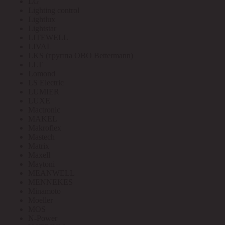
LG
Lighting control
Lightlux
Lightstar
LITEWELL
LIVAL
LKS (группа OBO Bettermann)
LLT
Lomond
LS Electric
LUMIER
LUXE
Mactronic
MAKEL
Makroflex
Mastech
Matrix
Maxell
Maytoni
MEANWELL
MENNEKES
Minamoto
Moeller
MOS
N-Power