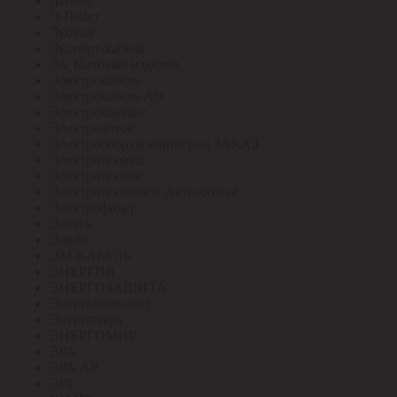
Штиль
Э-Пласт
Экотон
Эксперт-кабель
Эл. Бытовые изделия
Электрокабель
Электрокабель АО
Электроконтакт
Электролоток
Электрооборудование под ЗАКАЗ
Электротехмаш
Электротехник
Электротехника и Автоматика
Электрофидер
Элетех
Элкаб
ЭМ-КАБЕЛЬ
ЭНЕРГИЯ
ЭНЕРГОЗАЩИТА
Энергокомплект
Энергомера
ЭНЕРГОМИР
ЭРА
ЭРА АР
ЭРГ