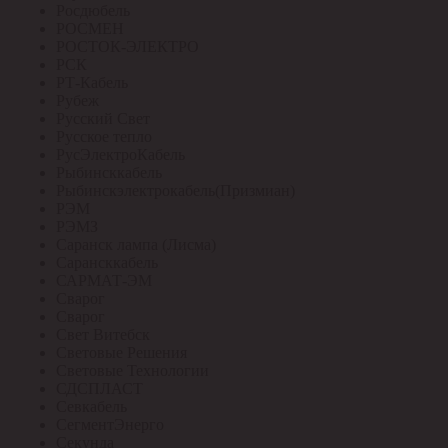
Росдюбель
РОСМЕН
РОСТОК-ЭЛЕКТРО
РСК
РТ-Кабель
Рубеж
Русский Свет
Русское тепло
РусЭлектроКабель
Рыбинсккабель
Рыбинскэлектрокабель(Призмиан)
РЭМ
РЭМЗ
Саранск лампа (Лисма)
Сарансккабель
САРМАТ-ЭМ
Сварог
Сварог
Свет Витебск
Световые Решения
Световые Технологии
СДСПЛАСТ
Севкабель
СегментЭнерго
Секунда