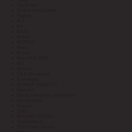
УралПласт
Услуги бухгалтерия
Уфакор
Ф-Т
ФА
ФАZА
Фабер
ФЕРЕКС
Фокус
Фотон
ФотоРАЗОВЫЕ
ФП
Фрунзе
ХКА (Кольчуга)
Хозтовары
ХОМОВ ЭЛЕКТРО
Цветлит
Центр кабельных технологий
Центркабель
Циркон
ЦМО
ЧЕТЫРЕ СЕЗОНА
Чувашкабель
ЧУП Элект Белтиз