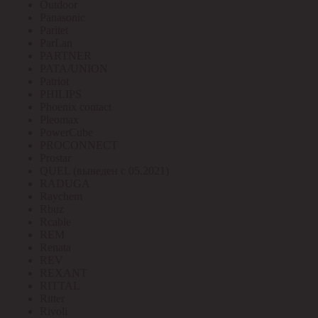
Outdoor
Panasonic
Paritet
ParLan
PARTNER
PATA/UNION
Patriot
PHILIPS
Phoenix contact
Pleomax
PowerCube
PROCONNECT
Prostar
QUEL (выведен с 05.2021)
RADUGA
Raychem
Rbuz
Rcable
REM
Renata
REV
REXANT
RITTAL
Ritter
Rivoli