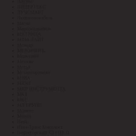
Лептон
ЛИДЕРТЕКС
ЛУЧСМАРТ
Людиновокабель
Магна
Марпосадкабель
МАТРИЦА
МДМ-ЛАЙТ
Меандр
МЕЗОНИНЪ
Меркурий
Метизы
Метэл
Механотроника
МЗВА
МЗЭП
МИР ИНСТРУМЕНТА
МКЗ
МКС
МЛ ГРУПП
Момент
Монэл
Нева
Нева-Транс Комплект
Нефтегорский КЗ ( НКЗ)