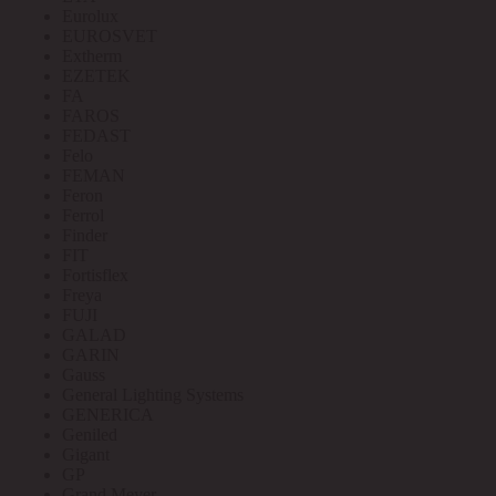
Eurolux
EUROSVET
Extherm
EZETEK
FA
FAROS
FEDAST
Felo
FEMAN
Feron
Ferrol
Finder
FIT
Fortisflex
Freya
FUJI
GALAD
GARIN
Gauss
General Lighting Systems
GENERICA
Geniled
Gigant
GP
Grand Meyer