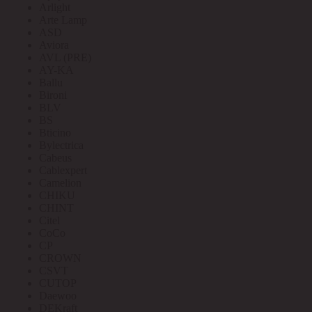
Arlight
Arte Lamp
ASD
Aviora
AVL (PRE)
AY-KA
Ballu
Bironi
BLV
BS
Bticino
Bylectrica
Cabeus
Cablexpert
Camelion
CHIKU
CHINT
Citel
CoCo
CP
CROWN
CSVT
CUTOP
Daewoo
DEKraft