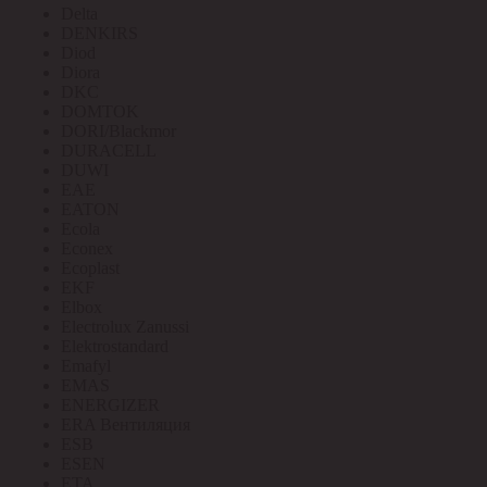
Delta
DENKIRS
Diod
Diora
DKC
DOMTOK
DORI/Blackmor
DURACELL
DUWI
EAE
EATON
Ecola
Econex
Ecoplast
EKF
Elbox
Electrolux Zanussi
Elektrostandard
Emafyl
EMAS
ENERGIZER
ERA Вентиляция
ESB
ESEN
ETA