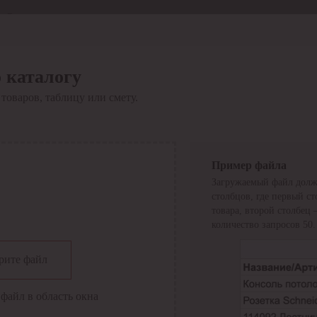
Отдел продаж
8 800 6000-600
Каталог
Акции
 каталогу
Сервис
товаров, таблицу или смету.
Инструкция по работе
с сервисом
Оплата
Сервис ЭДО
Сервис ИТС-КА
Пример файла
Сервис API
Загружаемый файл долж
Контакты
О компании
столбцов, где первый с
Вход
Регистрация
товара, второй столбец
количество запросов 50.
Крупнейший поставщик электро-технической продукции в
рите файл
России
Найти
файл в область окна
Искать по всем разделам