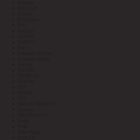
Robiton
RUCELF
Ruvinil
RVElektro
RVi
Safeline
SAFFIT
SANYO
Sber
Schneider Electric
Schwabe Hellas
Shenler
SHTOK
SIEMENS
SIMON
SKP
SkyNet
SLV
SMART PROTEX
Smartec
SMARTWATT
Smile
SNR
Soler Palau
SONAR