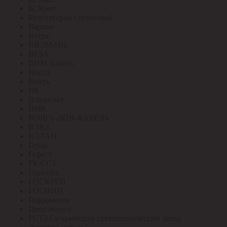
БСКмет
Бухгалтерия служебный
Вартон
Ватра
ВВЭМ-НН
ВЕЗА
ВИМ-Кабель
Вистл
Вихрь
ВК
Владасвет
ВМК
ВОЛГА-ДОН-КАБЕЛЬ
ВЭКЗ
ВЭЛАН
Герда
Гефест
ГК ССТ
Горэлтех
ГОСКРЕП
ГОСНИП
Гофроматик
ГринЭнерго
ГСТЗ Гагаринский светотехнический завод