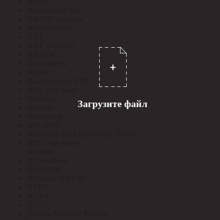
Катэм
Кашинский З-д
КВАНТ счетчик
КвантКабель
КВТ
КВТ_перевод
КЗОЦМ
Кирскабель
КиЭМ
Клинцовское УПП
КНС под заказ
Конкорд
Загрузите файл
Контакт
Контактор
КОСМОС
Кострома ИК1 (Транс-ры Т0,66)
КПП под заказ
КРЗМИ
Кромкабель
КСЕНОН
Кунцево-Электро
КУРС
КЭАЗ
КЭЛЗ
Лампы No name Россия