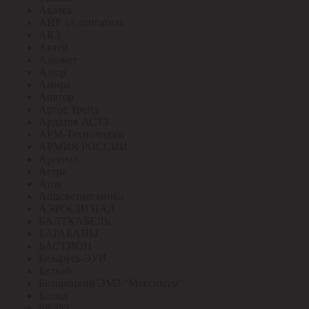
Аватех
АИР эл.двигатель
АКЗ
Актей
Алюмет
Алюр
Амира
Апатор
Аргос Трейд
Ардатов АСТЗ
АРМ-Технолоджи
АРМИЯ РОССИИ
Арсенал
Астра
Атон
Ашасветотехника
АЭРОСИГНАЛ
БАЛТКАБЕЛЬ
БАРАБАНЫ
БАСТИОН
Беларусь ЭУИ
Белкаб
Белорецкий ЭМЗ "Максимум"
Болид
БРЭКС