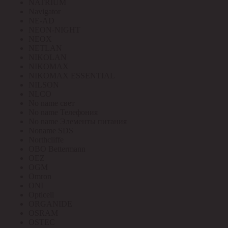
NATRIUM
Navigator
NE-AD
NEON-NIGHT
NEOX
NETLAN
NIKOLAN
NIKOMAX
NIKOMAX ESSENTIAL
NILSON
NLCO
No name свет
No name Телефония
No name Элементы питания
Noname SDS
Northcliffe
OBO Bettermann
OEZ
OGM
Omron
ONI
Opticell
ORGANIDE
OSRAM
OSTEC