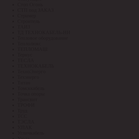
Стоп Огонь
СТП под ЗАКАЗ
Стример
Строитель
ТАИЗ
ТД ТЕХНОКАБЕЛЬ-НН
Тепловое оборудование
Теплолюкс
ТЕПЛОМАШ
Тернус
ТЕСЛА
ТЕХНОКАБЕЛЬ
ТехноЭнерго
Техэнерго
Титан
Томсккабель
Точка опоры
Трансвит
ТРОФИ
Труд
ТСС
ТЭСЛА
У.ПАК
Угличкабель
Узола