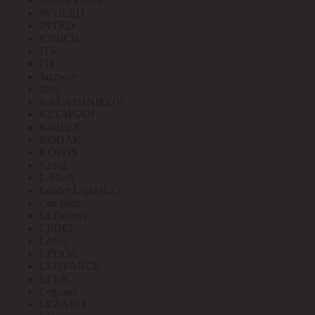
Interior Office
INTILED
INTRO
IONICH
ITK
ITL
Jazzway
Jung
KALASHNIKOV
KLEMSAN
KNIPEX
KODAK
KOPOS
Kranz
L-Flash
Leader Light (LL)
Led Strip
LEDeffect
LEDEL
Ledeo
LEDOS
LEDVANCE
LEEK
Legrand
LEZARD