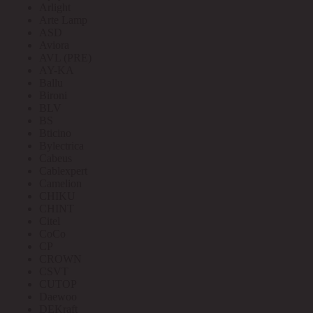
Arlight
Arte Lamp
ASD
Aviora
AVL (PRE)
AY-KA
Ballu
Bironi
BLV
BS
Bticino
Bylectrica
Cabeus
Cablexpert
Camelion
CHIKU
CHINT
Citel
CoCo
CP
CROWN
CSVT
CUTOP
Daewoo
DEKraft