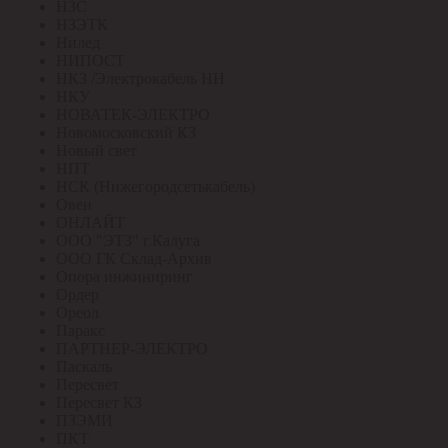
НЗС
НЗЭТК
Нилед
НИПОСТ
НКЗ /Электрокабель НН
НКУ
НОВАТЕК-ЭЛЕКТРО
Новомосковский КЗ
Новый свет
НПТ
НСК (Нижегородсетькабель)
Овен
ОНЛАЙТ
ООО "ЭТЗ" г.Калуга
ООО ГК Склад-Архив
Опора инжиниринг
Ордер
Ореол
Паракс
ПАРТНЕР-ЭЛЕКТРО
Паскаль
Пересвет
Пересвет КЗ
ПЗЭМИ
ПКТ