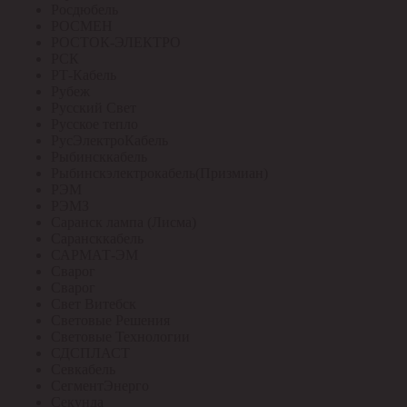
Росдюбель
РОСМЕН
РОСТОК-ЭЛЕКТРО
РСК
РТ-Кабель
Рубеж
Русский Свет
Русское тепло
РусЭлектроКабель
Рыбинсккабель
Рыбинскэлектрокабель(Призмиан)
РЭМ
РЭМЗ
Саранск лампа (Лисма)
Сарансккабель
САРМАТ-ЭМ
Сварог
Сварог
Свет Витебск
Световые Решения
Световые Технологии
СДСПЛАСТ
Севкабель
СегментЭнерго
Секунда