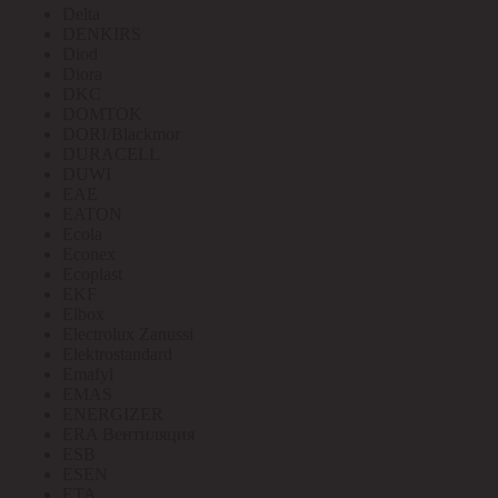
Delta
DENKIRS
Diod
Diora
DKC
DOMTOK
DORI/Blackmor
DURACELL
DUWI
EAE
EATON
Ecola
Econex
Ecoplast
EKF
Elbox
Electrolux Zanussi
Elektrostandard
Emafyl
EMAS
ENERGIZER
ERA Вентиляция
ESB
ESEN
ETA