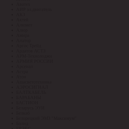
Аватех
АИР эл.двигатель
АКЗ
Актей
Алюмет
Алюр
Амира
Апатор
Аргос Трейд
Ардатов АСТЗ
АРМ-Технолоджи
АРМИЯ РОССИИ
Арсенал
Астра
Атон
Ашасветотехника
АЭРОСИГНАЛ
БАЛТКАБЕЛЬ
БАРАБАНЫ
БАСТИОН
Беларусь ЭУИ
Белкаб
Белорецкий ЭМЗ "Максимум"
Болид
БРЭКС