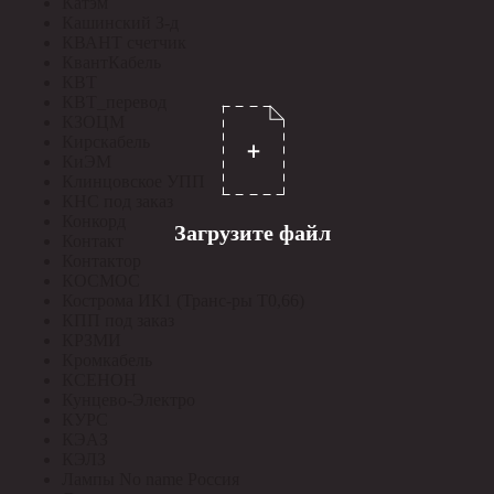
Катэм
Кашинский З-д
КВАНТ счетчик
КвантКабель
КВТ
КВТ_перевод
КЗОЦМ
Кирскабель
КиЭМ
Клинцовское УПП
КНС под заказ
Конкорд
Загрузите файл
Контакт
Контактор
КОСМОС
Кострома ИК1 (Транс-ры Т0,66)
КПП под заказ
КРЗМИ
Кромкабель
КСЕНОН
Кунцево-Электро
КУРС
КЭАЗ
КЭЛЗ
Лампы No name Россия