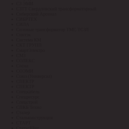
СЗ ЭМИ
СЗТТ Свердловский трансформаторный
Сибирский Арсенал
СИБРТЕХ
СИЛА
Силовые трансформатор ТМГ, ТСЗЛ
Синтэк
Система КМ
СКТ ГРУПП
СмартЭлектро
СМЗ
СОЛЕКС
Сосна
СОЭМИ
Союз (Универсал)
СПЕКТР
СПЕКТР
Спецкабель
Спецресурс
Спецстрой
СПКБ Техно
Сталер
Стальконструкция
СТАРТ
СтатусЩит