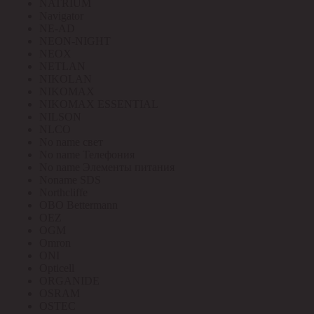
NATRIUM
Navigator
NE-AD
NEON-NIGHT
NEOX
NETLAN
NIKOLAN
NIKOMAX
NIKOMAX ESSENTIAL
NILSON
NLCO
No name свет
No name Телефония
No name Элементы питания
Noname SDS
Northcliffe
OBO Bettermann
OEZ
OGM
Omron
ONI
Opticell
ORGANIDE
OSRAM
OSTEC