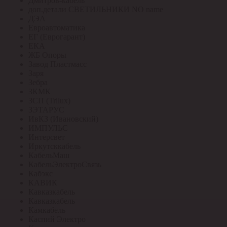
Дмитров-кабель
доп.детали СВЕТИЛЬНИКИ NO name
ДЭА
Евроавтоматика
ЕГ (Еврогарант)
ЕКА
ЖБ Опоры
Завод Пластмасс
Заря
Зебра
ЗКМК
ЗСП (Trilux)
ЗЭТАРУС
ИвКЗ (Ивановский)
ИМПУЛЬС
Интерсвет
Иркутсккабель
КабельМаш
КабельЭлектроСвязь
Кабэкс
КАВИК
Кавказкабель
Кавказкабель
Камкабель
Каспий Электро