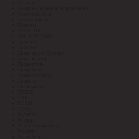
Плазма-Т
Пожарно-охранное оборудование
Пожспецкабель
ПожТехКабель
Полигон
ПРАКТИК
ПРО СИСТЕМС
Провенто
Прогресс
Пром. аккум (Выбор)
пром. аккум-р
Промкабель
Промрукав
Промтехэлектро
Промэко
Псковкабель
ПУЛЬС
ПЭК
ПЭМИ
ПЭНН
РАДИУС
Рекорд
Реле и Автоматика
Ресанта
Реуткабель