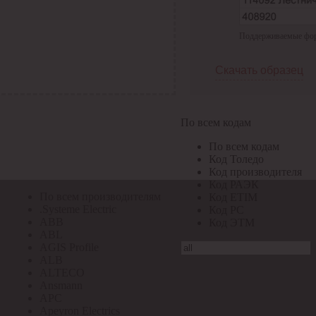
По всем кодам
Поддерживаемые форма
По всем кодам
Код Толедо
Код производителя
Скачать образец
Код РАЭК
Код ETIM
Код РС
Код ЭТМ
По всем кодам
Прочие
По всем кодам
По всем производителям
Код Толедо
Код производителя
Код РАЭК
По всем производителям
Код ETIM
.Systeme Electric
Код РС
ABB
Код ЭТМ
ABL
AGIS Profile
ALB
ALTECO
Ansmann
APC
Apeyron Electrics