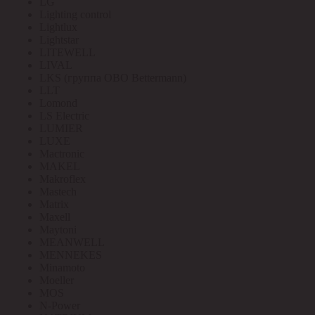
LG
Lighting control
Lightlux
Lightstar
LITEWELL
LIVAL
LKS (группа OBO Bettermann)
LLT
Lomond
LS Electric
LUMIER
LUXE
Mactronic
MAKEL
Makroflex
Mastech
Matrix
Maxell
Maytoni
MEANWELL
MENNEKES
Minamoto
Moeller
MOS
N-Power