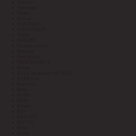
Outdoor
Panasonic
Paritet
ParLan
PARTNER
PATA/UNION
Patriot
PHILIPS
Phoenix contact
Pleomax
PowerCube
PROCONNECT
Prostar
QUEL (выведен с 05.2021)
RADUGA
Raychem
Rbuz
Rcable
REM
Renata
REV
REXANT
RITTAL
Ritter
Rivoli