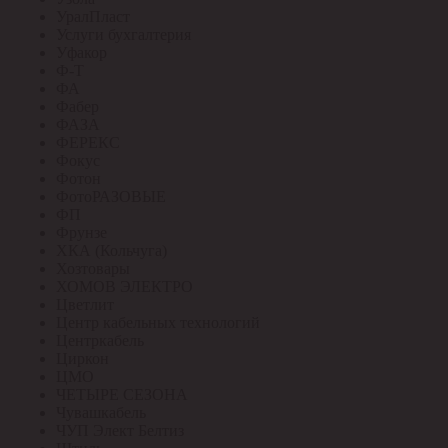
УралПласт
Услуги бухгалтерия
Уфакор
Ф-Т
ФА
Фабер
ФАЗА
ФЕРЕКС
Фокус
Фотон
ФотоРАЗОВЫЕ
ФП
Фрунзе
ХКА (Кольчуга)
Хозтовары
ХОМОВ ЭЛЕКТРО
Цветлит
Центр кабельных технологий
Центркабель
Циркон
ЦМО
ЧЕТЫРЕ СЕЗОНА
Чувашкабель
ЧУП Элект Белтиз