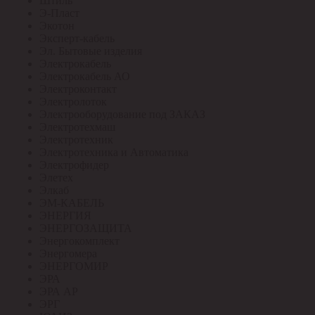
Штиль
Э-Пласт
Экотон
Эксперт-кабель
Эл. Бытовые изделия
Электрокабель
Электрокабель АО
Электроконтакт
Электролоток
Электрооборудование под ЗАКАЗ
Электротехмаш
Электротехник
Электротехника и Автоматика
Электрофидер
Элетех
Элкаб
ЭМ-КАБЕЛЬ
ЭНЕРГИЯ
ЭНЕРГОЗАЩИТА
Энергокомплект
Энергомера
ЭНЕРГОМИР
ЭРА
ЭРА АР
ЭРГ