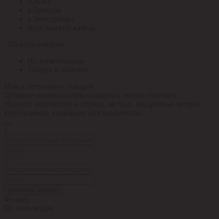
ЮАИЗ
я.Практик
я.Электрощит
Ярославский кабель
По всем товарам
По всем товарам
Товары в наличии
Поиск нескольких товаров
Добавьте номенклатуры (каждую с новой строчки).
Укажите количество в штуках, метрах, квадратных метрах,
килограммах, упаковках или комплектах.
1
2
Добавить строку
Фильтр:
По всем кодам