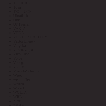
TOSHIBA
Toua
TSC LUCH
Ultraflash
Uniel
UNIVersal
VARTA
VEDA
VEKTOR BATTERY
Vektor Energy
Vergokan
Verlen-Volga
Vivo Luce
Volpe
Voltega
Voltum
Vossloh-Schwabe
Wago
weidmuller
Welrok
Werkel
WOLTA
WRLine
Zitar
ZKabel