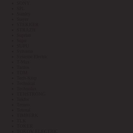
SONY
SPL
Stanley
Stayer
STEKKER
STRAZH
Suprlan
Supu
SUPU
Sylvania
Systeme Electric
T-Max
Tantos
TDM
Tech-Krep
Technical
Technolux
TEHSTRONG
Tekfor
Terneo
Tetenal
TIMBERK
TLK
TOKER
TOKOV ELECTRIC