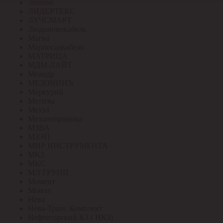
Лептон
ЛИДЕРТЕКС
ЛУЧСМАРТ
Людиновокабель
Магна
Марпосадкабель
МАТРИЦА
МДМ-ЛАЙТ
Меандр
МЕЗОНИНЪ
Меркурий
Метизы
Метэл
Механотроника
МЗВА
МЗЭП
МИР ИНСТРУМЕНТА
МКЗ
МКС
МЛ ГРУПП
Момент
Монэл
Нева
Нева-Транс Комплект
Нефтегорский КЗ ( НКЗ)