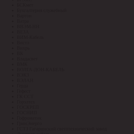
БСКмет
Бухгалтерия служебный
Вартон
Ватра
ВВЭМ-НН
ВЕЗА
ВИМ-Кабель
Вистл
Вихрь
ВК
Владасвет
ВМК
ВОЛГА-ДОН-КАБЕЛЬ
ВЭКЗ
ВЭЛАН
Герда
Гефест
ГК ССТ
Горэлтех
ГОСКРЕП
ГОСНИП
Гофроматик
ГринЭнерго
ГСТЗ Гагаринский светотехнический завод