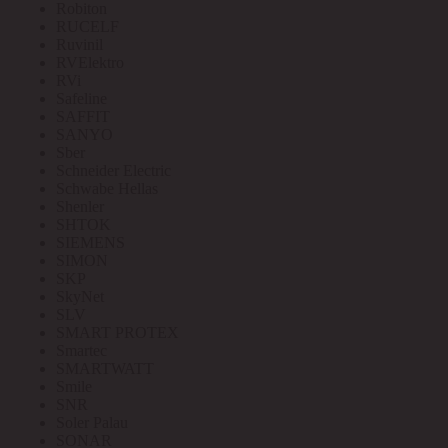
Robiton
RUCELF
Ruvinil
RVElektro
RVi
Safeline
SAFFIT
SANYO
Sber
Schneider Electric
Schwabe Hellas
Shenler
SHTOK
SIEMENS
SIMON
SKP
SkyNet
SLV
SMART PROTEX
Smartec
SMARTWATT
Smile
SNR
Soler Palau
SONAR