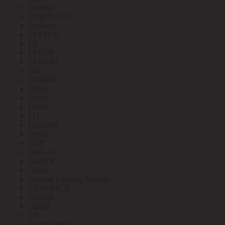
Eurolux
EUROSVET
Extherm
EZETEK
FA
FAROS
FEDAST
Felo
FEMAN
Feron
Ferrol
Finder
FIT
Fortisflex
Freya
FUJI
GALAD
GARIN
Gauss
General Lighting Systems
GENERICA
Geniled
Gigant
GP
Grand Meyer