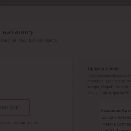
Отдел продаж
8 800 6000-600
Каталог
Акции
 каталогу
Сервис
товаров, таблицу или смету.
Инструкция по работе
с сервисом
Оплата
Сервис ЭДО
Сервис ИТС-КА
Пример файла
Сервис API
Загружаемый файл долж
Контакты
О компании
столбцов, где первый с
Вход
Регистрация
товара, второй столбец
количество запросов 50.
Крупнейший поставщик электро-технической продукции в
рите файл
России
Найти
файл в область окна
Искать по всем разделам