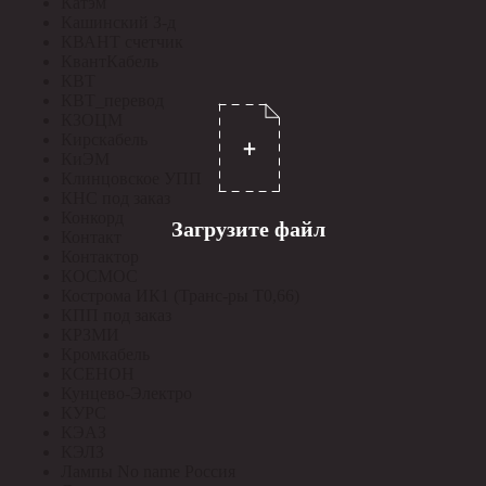
Катэм
Кашинский З-д
КВАНТ счетчик
КвантКабель
КВТ
КВТ_перевод
КЗОЦМ
Кирскабель
КиЭМ
Клинцовское УПП
КНС под заказ
Конкорд
Загрузите файл
Контакт
Контактор
КОСМОС
Кострома ИК1 (Транс-ры Т0,66)
КПП под заказ
КРЗМИ
Кромкабель
КСЕНОН
Кунцево-Электро
КУРС
КЭАЗ
КЭЛЗ
Лампы No name Россия