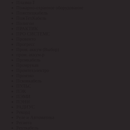
Плазма-Т
Пожарно-охранное оборудование
Пожспецкабель
ПожТехКабель
Полигон
ПРАКТИК
ПРО СИСТЕМС
Провенто
Прогресс
Пром. аккум (Выбор)
пром. аккум-р
Промкабель
Промрукав
Промтехэлектро
Промэко
Псковкабель
ПУЛЬС
ПЭК
ПЭМИ
ПЭНН
РАДИУС
Рекорд
Реле и Автоматика
Ресанта
Реуткабель