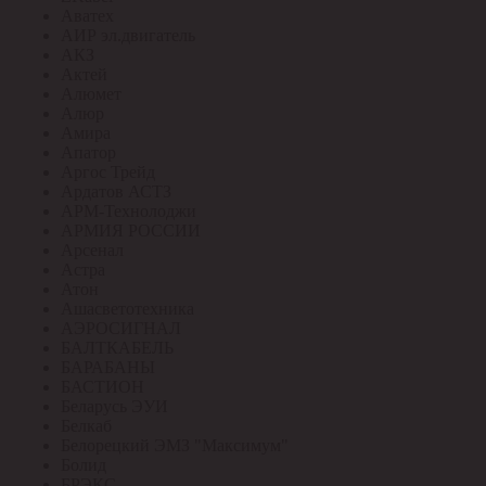
Аватех
АИР эл.двигатель
АКЗ
Актей
Алюмет
Алюр
Амира
Апатор
Аргос Трейд
Ардатов АСТЗ
АРМ-Технолоджи
АРМИЯ РОССИИ
Арсенал
Астра
Атон
Ашасветотехника
АЭРОСИГНАЛ
БАЛТКАБЕЛЬ
БАРАБАНЫ
БАСТИОН
Беларусь ЭУИ
Белкаб
Белорецкий ЭМЗ "Максимум"
Болид
БРЭКС