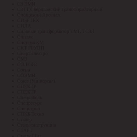
СЗ ЭМИ
СЗТТ Свердловский трансформаторный
Сибирский Арсенал
СИБРТЕХ
СИЛА
Силовые трансформатор ТМГ, ТСЗЛ
Синтэк
Система КМ
СКТ ГРУПП
СмартЭлектро
СМЗ
СОЛЕКС
Сосна
СОЭМИ
Союз (Универсал)
СПЕКТР
СПЕКТР
Спецкабель
Спецресурс
Спецстрой
СПКБ Техно
Сталер
Стальконструкция
СТАРТ
СтатусЩит