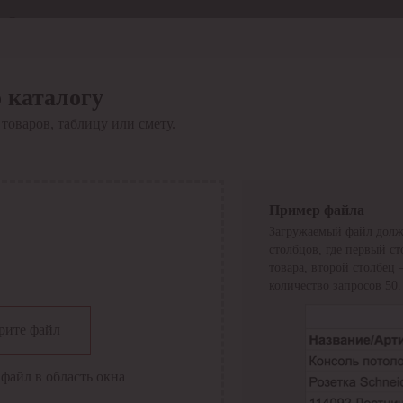
Отдел продаж
8 800 6000-600
Каталог
Акции
 каталогу
Сервис
товаров, таблицу или смету.
Инструкция по работе
с сервисом
Оплата
Сервис ЭДО
Сервис ИТС-КА
Пример файла
Сервис API
Загружаемый файл долж
Контакты
О компании
столбцов, где первый с
Вход
Регистрация
товара, второй столбец
количество запросов 50.
Крупнейший поставщик электро-технической продукции в
рите файл
России
Найти
файл в область окна
Искать по всем разделам