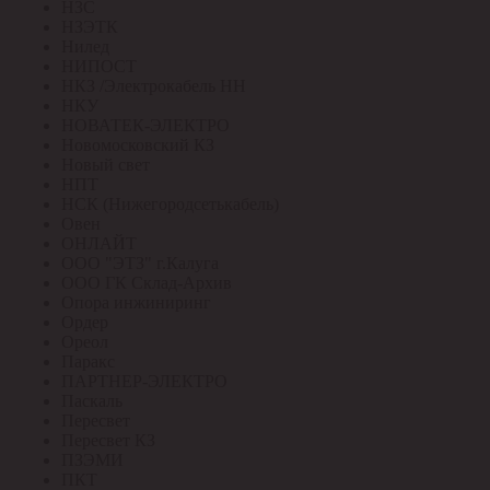
НЗС
НЗЭТК
Нилед
НИПОСТ
НКЗ /Электрокабель НН
НКУ
НОВАТЕК-ЭЛЕКТРО
Новомосковский КЗ
Новый свет
НПТ
НСК (Нижегородсетькабель)
Овен
ОНЛАЙТ
ООО "ЭТЗ" г.Калуга
ООО ГК Склад-Архив
Опора инжиниринг
Ордер
Ореол
Паракс
ПАРТНЕР-ЭЛЕКТРО
Паскаль
Пересвет
Пересвет КЗ
ПЗЭМИ
ПКТ