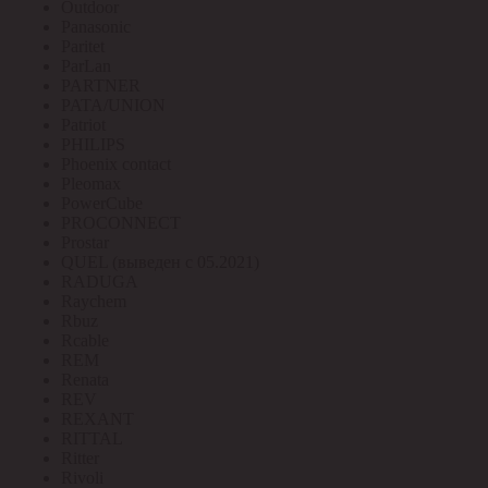
Outdoor
Panasonic
Paritet
ParLan
PARTNER
PATA/UNION
Patriot
PHILIPS
Phoenix contact
Pleomax
PowerCube
PROCONNECT
Prostar
QUEL (выведен с 05.2021)
RADUGA
Raychem
Rbuz
Rcable
REM
Renata
REV
REXANT
RITTAL
Ritter
Rivoli