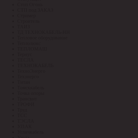
Стоп Огонь
СТП под ЗАКАЗ
Стример
Строитель
ТАИЗ
ТД ТЕХНОКАБЕЛЬ-НН
Тепловое оборудование
Теплолюкс
ТЕПЛОМАШ
Тернус
ТЕСЛА
ТЕХНОКАБЕЛЬ
ТехноЭнерго
Техэнерго
Титан
Томсккабель
Точка опоры
Трансвит
ТРОФИ
Труд
ТСС
ТЭСЛА
У.ПАК
Угличкабель
Узола