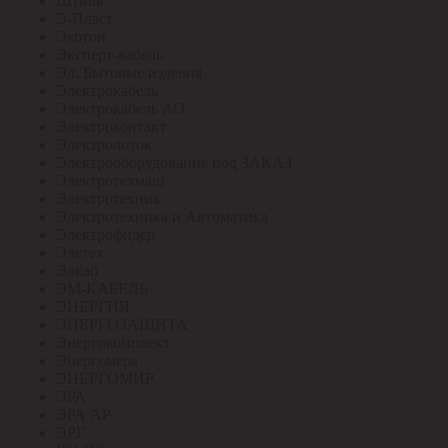
Штиль
Э-Пласт
Экотон
Эксперт-кабель
Эл. Бытовые изделия
Электрокабель
Электрокабель АО
Электроконтакт
Электролоток
Электрооборудование под ЗАКАЗ
Электротехмаш
Электротехник
Электротехника и Автоматика
Электрофидер
Элетех
Элкаб
ЭМ-КАБЕЛЬ
ЭНЕРГИЯ
ЭНЕРГОЗАЩИТА
Энергокомплект
Энергомера
ЭНЕРГОМИР
ЭРА
ЭРА АР
ЭРГ