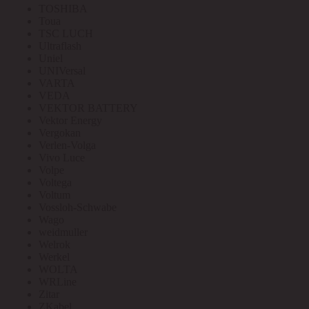
TOSHIBA
Toua
TSC LUCH
Ultraflash
Uniel
UNIVersal
VARTA
VEDA
VEKTOR BATTERY
Vektor Energy
Vergokan
Verlen-Volga
Vivo Luce
Volpe
Voltega
Voltum
Vossloh-Schwabe
Wago
weidmuller
Welrok
Werkel
WOLTA
WRLine
Zitar
ZKabel