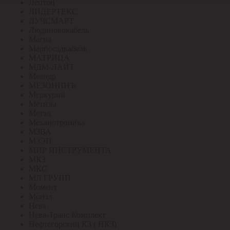
Лептон
ЛИДЕРТЕКС
ЛУЧСМАРТ
Людиновокабель
Магна
Марпосадкабель
МАТРИЦА
МДМ-ЛАЙТ
Меандр
МЕЗОНИНЪ
Меркурий
Метизы
Метэл
Механотроника
МЗВА
МЗЭП
МИР ИНСТРУМЕНТА
МКЗ
МКС
МЛ ГРУПП
Момент
Монэл
Нева
Нева-Транс Комплект
Нефтегорский КЗ ( НКЗ)