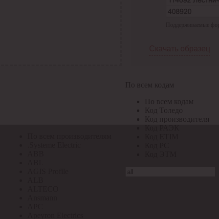
По всем кодам
Поддерживаемые форма
По всем кодам
Код Толедо
Код производителя
Скачать образец
Код РАЭК
Код ETIM
Код РС
Код ЭТМ
По всем кодам
Прочие
По всем кодам
По всем производителям
Код Толедо
Код производителя
Код РАЭК
По всем производителям
Код ETIM
.Systeme Electric
Код РС
ABB
Код ЭТМ
ABL
AGIS Profile
ALB
ALTECO
Ansmann
APC
Apeyron Electrics