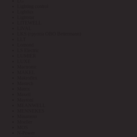
LG
Lighting control
Lightlux
Lightstar
LITEWELL
LIVAL
LKS (группа OBO Bettermann)
LLT
Lomond
LS Electric
LUMIER
LUXE
Mactronic
MAKEL
Makroflex
Mastech
Matrix
Maxell
Maytoni
MEANWELL
MENNEKES
Minamoto
Moeller
MOS
N-Power