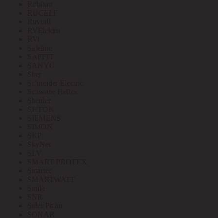
Robiton
RUCELF
Ruvinil
RVElektro
RVi
Safeline
SAFFIT
SANYO
Sber
Schneider Electric
Schwabe Hellas
Shenler
SHTOK
SIEMENS
SIMON
SKP
SkyNet
SLV
SMART PROTEX
Smartec
SMARTWATT
Smile
SNR
Soler Palau
SONAR