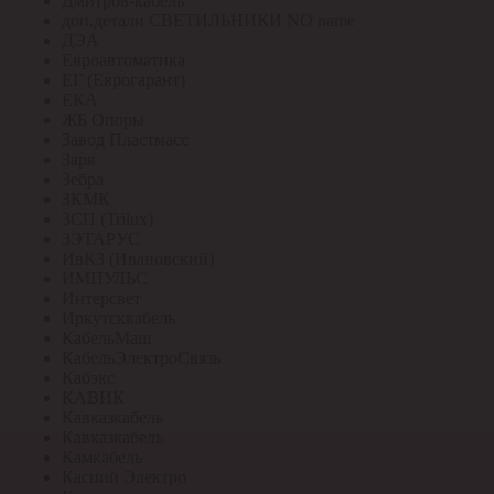
Дмитров-кабель
доп.детали СВЕТИЛЬНИКИ NO name
ДЭА
Евроавтоматика
ЕГ (Еврогарант)
ЕКА
ЖБ Опоры
Завод Пластмасс
Заря
Зебра
ЗКМК
ЗСП (Trilux)
ЗЭТАРУС
ИвКЗ (Ивановский)
ИМПУЛЬС
Интерсвет
Иркутсккабель
КабельМаш
КабельЭлектроСвязь
Кабэкс
КАВИК
Кавказкабель
Кавказкабель
Камкабель
Каспий Электро