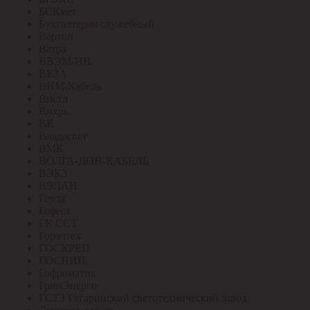
БСКмет
Бухгалтерия служебный
Вартон
Ватра
ВВЭМ-НН
ВЕЗА
ВИМ-Кабель
Вистл
Вихрь
ВК
Владасвет
ВМК
ВОЛГА-ДОН-КАБЕЛЬ
ВЭКЗ
ВЭЛАН
Герда
Гефест
ГК ССТ
Горэлтех
ГОСКРЕП
ГОСНИП
Гофроматик
ГринЭнерго
ГСТЗ Гагаринский светотехнический завод