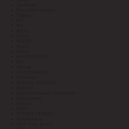
УралПласт
Услуги бухгалтерия
Уфакор
Ф-Т
ФА
ФАZА
Фабер
ФЕРЕКС
Фокус
Фотон
ФотоРАЗОВЫЕ
ФП
Фрунзе
ХКА (Кольчуга)
Хозтовары
ХОМОВ ЭЛЕКТРО
Цветлит
Центр кабельных технологий
Центркабель
Циркон
ЦМО
ЧЕТЫРЕ СЕЗОНА
Чувашкабель
ЧУП Элект Белтиз