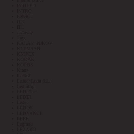
Interior Office
INTILED
INTRO
IONICH
ITK
ITL
Jazzway
Jung
KALASHNIKOV
KLEMSAN
KNIPEX
KODAK
KOPOS
Kranz
L-Flash
Leader Light (LL)
Led Strip
LEDeffect
LEDEL
Ledeo
LEDOS
LEDVANCE
LEEK
Legrand
LEZARD