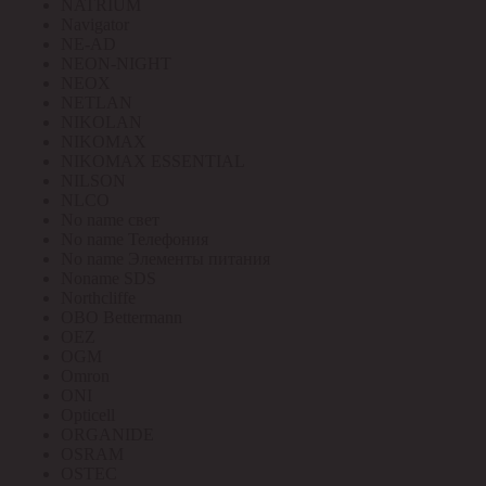
NATRIUM
Navigator
NE-AD
NEON-NIGHT
NEOX
NETLAN
NIKOLAN
NIKOMAX
NIKOMAX ESSENTIAL
NILSON
NLCO
No name свет
No name Телефония
No name Элементы питания
Noname SDS
Northcliffe
OBO Bettermann
OEZ
OGM
Omron
ONI
Opticell
ORGANIDE
OSRAM
OSTEC