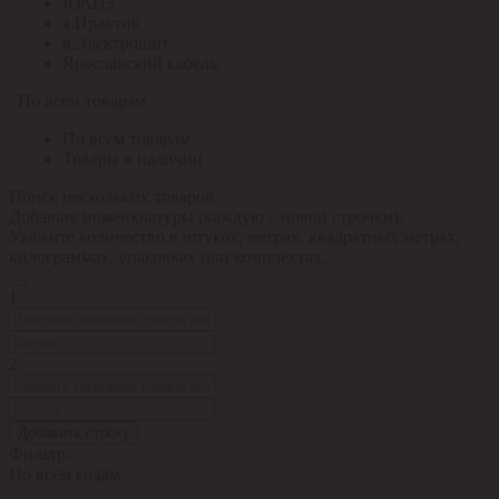
ЮАИЗ
я.Практик
я.Электрощит
Ярославский кабель
По всем товарам
По всем товарам
Товары в наличии
Поиск нескольких товаров
Добавьте номенклатуры (каждую с новой строчки).
Укажите количество в штуках, метрах, квадратных метрах,
килограммах, упаковках или комплектах.
1
2
Добавить строку
Фильтр:
По всем кодам