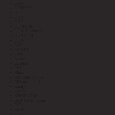
Delta
DENKIRS
Diod
Diora
DKC
DOMTOK
DORI/Blackmor
DURACELL
DUWI
EAE
EATON
Ecola
Econex
Ecoplast
EKF
Elbox
Electrolux Zanussi
Elektrostandard
Emafyl
EMAS
ENERGIZER
ERA Вентиляция
ESB
ESEN
ETA