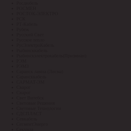
Росдюбель
РОСМЕН
РОСТОК-ЭЛЕКТРО
РСК
РТ-Кабель
Рубеж
Русский Свет
Русское тепло
РусЭлектроКабель
Рыбинсккабель
Рыбинскэлектрокабель(Призмиан)
РЭМ
РЭМЗ
Саранск лампа (Лисма)
Сарансккабель
САРМАТ-ЭМ
Сварог
Сварог
Свет Витебск
Световые Решения
Световые Технологии
СДСПЛАСТ
Севкабель
СегментЭнерго
Секунда