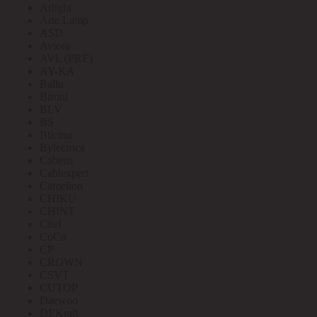
Arlight
Arte Lamp
ASD
Aviora
AVL (PRE)
AY-KA
Ballu
Bironi
BLV
BS
Bticino
Bylectrica
Cabeus
Cablexpert
Camelion
CHIKU
CHINT
Citel
CoCo
CP
CROWN
CSVT
CUTOP
Daewoo
DEKraft