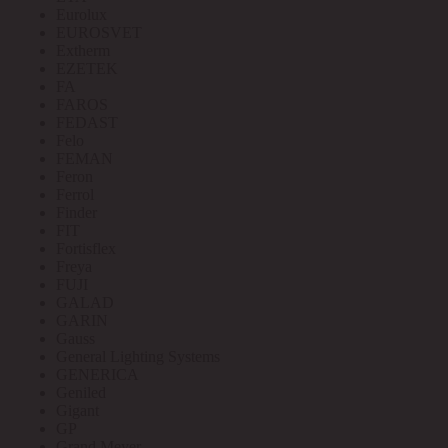
Eurolux
EUROSVET
Extherm
EZETEK
FA
FAROS
FEDAST
Felo
FEMAN
Feron
Ferrol
Finder
FIT
Fortisflex
Freya
FUJI
GALAD
GARIN
Gauss
General Lighting Systems
GENERICA
Geniled
Gigant
GP
Grand Meyer