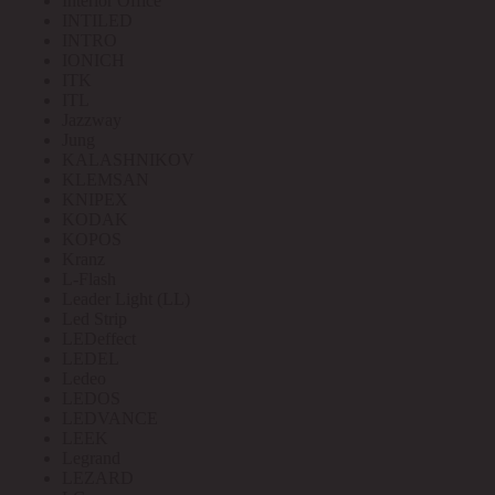
Interior Office
INTILED
INTRO
IONICH
ITK
ITL
Jazzway
Jung
KALASHNIKOV
KLEMSAN
KNIPEX
KODAK
KOPOS
Kranz
L-Flash
Leader Light (LL)
Led Strip
LEDeffect
LEDEL
Ledeo
LEDOS
LEDVANCE
LEEK
Legrand
LEZARD