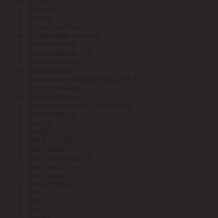
Штиль
Э-Пласт
Экотон
Эксперт-кабель
Эл. Бытовые изделия
Электрокабель
Электрокабель АО
Электроконтакт
Электролоток
Электрооборудование под ЗАКАЗ
Электротехмаш
Электротехник
Электротехника и Автоматика
Электрофидер
Элетех
Элкаб
ЭМ-КАБЕЛЬ
ЭНЕРГИЯ
ЭНЕРГОЗАЩИТА
Энергокомплект
Энергомера
ЭНЕРГОМИР
ЭРА
ЭРА АР
ЭРГ