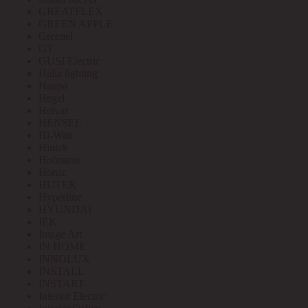
GREATFLEX
GREEN APPLE
Greenel
GT
GUSI Electric
Halla lighting
Haupa
Hegel
Helvar
HENSEL
Hi-Watt
Hintek
Hofmann
Horoz
HUTER
Hyperline
HYUNDAI
IEK
Image Art
IN HOME
INNOLUX
INSTALL
INSTART
Interior Electric