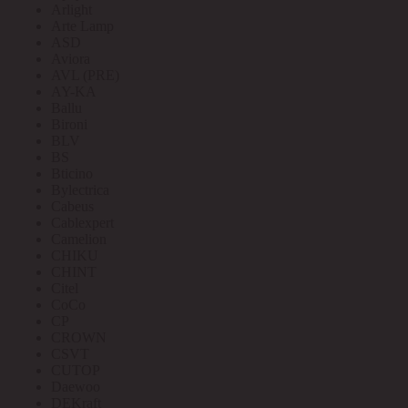
Arlight
Arte Lamp
ASD
Aviora
AVL (PRE)
AY-KA
Ballu
Bironi
BLV
BS
Bticino
Bylectrica
Cabeus
Cablexpert
Camelion
CHIKU
CHINT
Citel
CoCo
CP
CROWN
CSVT
CUTOP
Daewoo
DEKraft