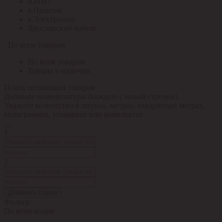
ЮАИЗ
я.Практик
я.Электрощит
Ярославский кабель
По всем товарам
По всем товарам
Товары в наличии
Поиск нескольких товаров
Добавьте номенклатуры (каждую с новой строчки).
Укажите количество в штуках, метрах, квадратных метрах,
килограммах, упаковках или комплектах.
1
2
Добавить строку
Фильтр:
По всем кодам