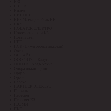
НЗС
НЗЭТК
Нилед
НИПОСТ
НКЗ /Электрокабель НН
НКУ
НОВАТЕК-ЭЛЕКТРО
Новомосковский КЗ
Новый свет
НПТ
НСК (Нижегородсетькабель)
Овен
ОНЛАЙТ
ООО "ЭТЗ" г.Калуга
ООО ГК Склад-Архив
Опора инжиниринг
Ордер
Ореол
Паракс
ПАРТНЕР-ЭЛЕКТРО
Паскаль
Пересвет
Пересвет КЗ
ПЗЭМИ
ПКТ