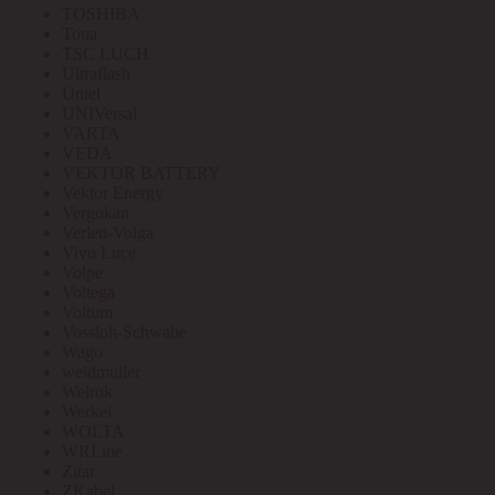
TOSHIBA
Toua
TSC LUCH
Ultraflash
Uniel
UNIVersal
VARTA
VEDA
VEKTOR BATTERY
Vektor Energy
Vergokan
Verlen-Volga
Vivo Luce
Volpe
Voltega
Voltum
Vossloh-Schwabe
Wago
weidmuller
Welrok
Werkel
WOLTA
WRLine
Zitar
ZKabel