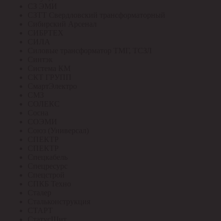
СЗ ЭМИ
СЗТТ Свердловский трансформаторный
Сибирский Арсенал
СИБРТЕХ
СИЛА
Силовые трансформатор ТМГ, ТСЗЛ
Синтэк
Система КМ
СКТ ГРУПП
СмартЭлектро
СМЗ
СОЛЕКС
Сосна
СОЭМИ
Союз (Универсал)
СПЕКТР
СПЕКТР
Спецкабель
Спецресурс
Спецстрой
СПКБ Техно
Сталер
Стальконструкция
СТАРТ
СтатусЩит