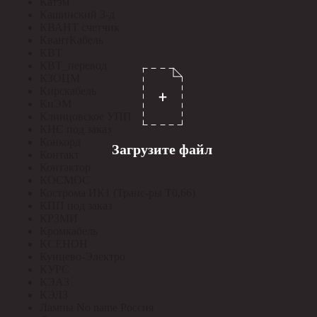
Катэм
Кашинский З-д
КВАНТ счетчик
КвантКабель
КВТ
КВТ_перевод
КЗОЦМ
Кирскабель
КиЭМ
Клинцовское УПП
КНС под заказ
Конкорд
Загрузите файл
Контакт
Контактор
КОСМОС
Кострома ИК1 (Транс-ры Т0,66)
КПП под заказ
КРЗМИ
Кромкабель
КСЕНОН
Кунцево-Электро
КУРС
КЭАЗ
КЭЛЗ
Лампы No name Россия