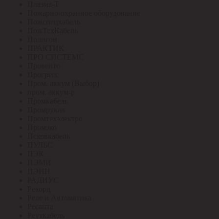
Плазма-Т
Пожарно-охранное оборудование
Пожспецкабель
ПожТехКабель
Полигон
ПРАКТИК
ПРО СИСТЕМС
Провенто
Прогресс
Пром. аккум (Выбор)
пром. аккум-р
Промкабель
Промрукав
Промтехэлектро
Промэко
Псковкабель
ПУЛЬС
ПЭК
ПЭМИ
ПЭНН
РАДИУС
Рекорд
Реле и Автоматика
Ресанта
Реуткабель