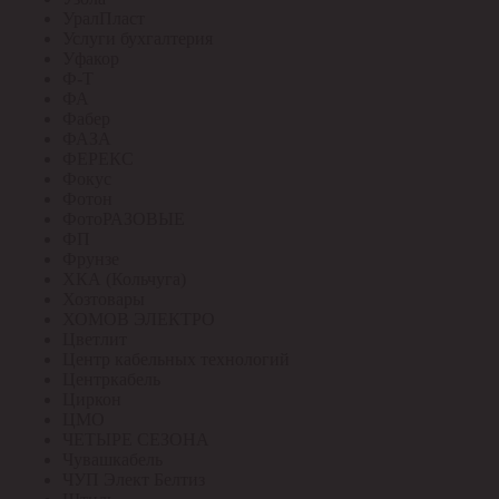
УралПласт
Услуги бухгалтерия
Уфакор
Ф-Т
ФА
Фабер
ФАЗА
ФЕРЕКС
Фокус
Фотон
ФотоРАЗОВЫЕ
ФП
Фрунзе
ХКА (Кольчуга)
Хозтовары
ХОМОВ ЭЛЕКТРО
Цветлит
Центр кабельных технологий
Центркабель
Циркон
ЦМО
ЧЕТЫРЕ СЕЗОНА
Чувашкабель
ЧУП Элект Белтиз