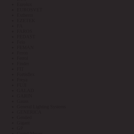
Eurolux
EUROSVET
Extherm
EZETEK
FA
FAROS
FEDAST
Felo
FEMAN
Feron
Ferrol
Finder
FIT
Fortisflex
Freya
FUJI
GALAD
GARIN
Gauss
General Lighting Systems
GENERICA
Geniled
Gigant
GP
Grand Meyer