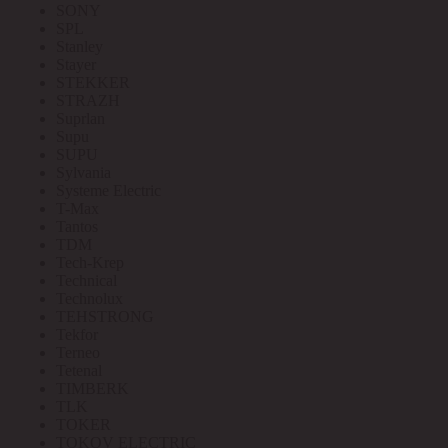
SONY
SPL
Stanley
Stayer
STEKKER
STRAZH
Suprlan
Supu
SUPU
Sylvania
Systeme Electric
T-Max
Tantos
TDM
Tech-Krep
Technical
Technolux
TEHSTRONG
Tekfor
Terneo
Tetenal
TIMBERK
TLK
TOKER
TOKOV ELECTRIC