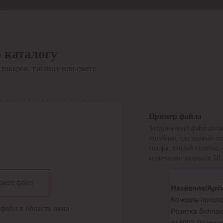
Отдел продаж
8 800 6000-600
Каталог
Акции
 каталогу
Сервис
товаров, таблицу или смету.
Инструкция по работе
с сервисом
Оплата
Сервис ЭДО
Сервис ИТС-КА
Пример файла
Сервис API
Загружаемый файл долж
Контакты
О компании
столбцов, где первый с
Вход
Регистрация
товара, второй столбец
количество запросов 50.
Крупнейший поставщик электро-технической продукции в
рите файл
России
Найти
файл в область окна
Искать по всем разделам