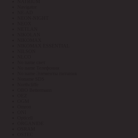
NATRIUM
Navigator
NE-AD
NEON-NIGHT
NEOX
NETLAN
NIKOLAN
NIKOMAX
NIKOMAX ESSENTIAL
NILSON
NLCO
No name свет
No name Телефония
No name Элементы питания
Noname SDS
Northcliffe
OBO Bettermann
OEZ
OGM
Omron
ONI
Opticell
ORGANIDE
OSRAM
OSTEC