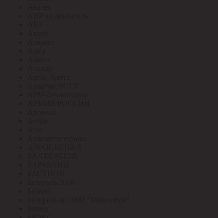
Аватех
АИР эл.двигатель
АКЗ
Актей
Алюмет
Алюр
Амира
Апатор
Аргос Трейд
Ардатов АСТЗ
АРМ-Технолоджи
АРМИЯ РОССИИ
Арсенал
Астра
Атон
Ашасветотехника
АЭРОСИГНАЛ
БАЛТКАБЕЛЬ
БАРАБАНЫ
БАСТИОН
Беларусь ЭУИ
Белкаб
Белорецкий ЭМЗ "Максимум"
Болид
БРЭКС