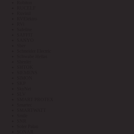
Robiton
RUCELF
Ruvinil
RVElektro
RVi
Safeline
SAFFIT
SANYO
Sber
Schneider Electric
Schwabe Hellas
Shenler
SHTOK
SIEMENS
SIMON
SKP
SkyNet
SLV
SMART PROTEX
Smartec
SMARTWATT
Smile
SNR
Soler Palau
SONAR