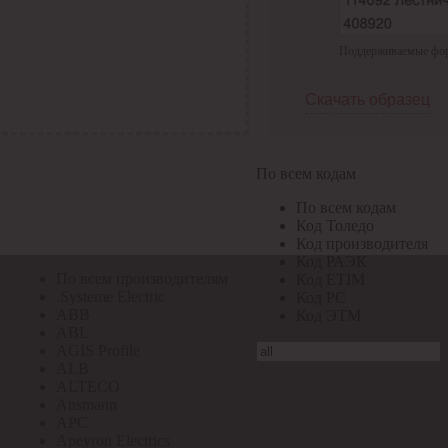
По всем кодам
Поддерживаемые форма
По всем кодам
Код Толедо
Код производителя
Скачать образец
Код РАЭК
Код ETIM
Код РС
Код ЭТМ
По всем кодам
Прочие
По всем кодам
По всем производителям
Код Толедо
Код производителя
Код РАЭК
По всем производителям
Код ETIM
.Systeme Electric
Код РС
ABB
Код ЭТМ
ABL
AGIS Profile
ALB
ALTECO
Ansmann
APC
Apeyron Electrics