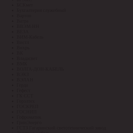
БСКмет
Бухгалтерия служебный
Вартон
Ватра
ВВЭМ-НН
ВЕЗА
ВИМ-Кабель
Вистл
Вихрь
ВК
Владасвет
ВМК
ВОЛГА-ДОН-КАБЕЛЬ
ВЭКЗ
ВЭЛАН
Герда
Гефест
ГК ССТ
Горэлтех
ГОСКРЕП
ГОСНИП
Гофроматик
ГринЭнерго
ГСТЗ Гагаринский светотехнический завод