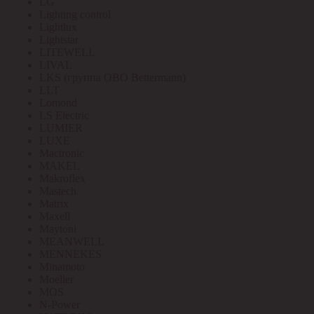
LG
Lighting control
Lightlux
Lightstar
LITEWELL
LIVAL
LKS (группа OBO Bettermann)
LLT
Lomond
LS Electric
LUMIER
LUXE
Mactronic
MAKEL
Makroflex
Mastech
Matrix
Maxell
Maytoni
MEANWELL
MENNEKES
Minamoto
Moeller
MOS
N-Power