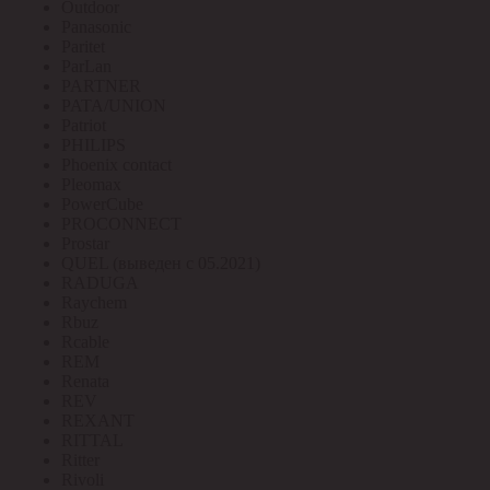
Outdoor
Panasonic
Paritet
ParLan
PARTNER
PATA/UNION
Patriot
PHILIPS
Phoenix contact
Pleomax
PowerCube
PROCONNECT
Prostar
QUEL (выведен с 05.2021)
RADUGA
Raychem
Rbuz
Rcable
REM
Renata
REV
REXANT
RITTAL
Ritter
Rivoli