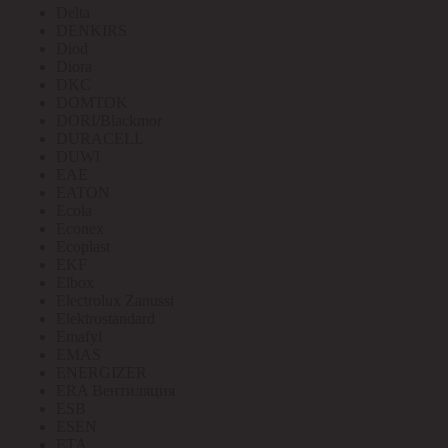
Delta
DENKIRS
Diod
Diora
DKC
DOMTOK
DORI/Blackmor
DURACELL
DUWI
EAE
EATON
Ecola
Econex
Ecoplast
EKF
Elbox
Electrolux Zanussi
Elektrostandard
Emafyl
EMAS
ENERGIZER
ERA Вентиляция
ESB
ESEN
ETA