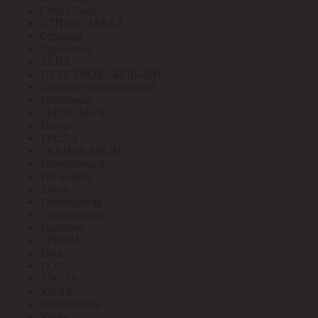
Стоп Огонь
СТП под ЗАКАЗ
Стример
Строитель
ТАИЗ
ТД ТЕХНОКАБЕЛЬ-НН
Тепловое оборудование
Теплолюкс
ТЕПЛОМАШ
Тернус
ТЕСЛА
ТЕХНОКАБЕЛЬ
ТехноЭнерго
Техэнерго
Титан
Томсккабель
Точка опоры
Трансвит
ТРОФИ
Труд
ТСС
ТЭСЛА
У.ПАК
Угличкабель
Узола