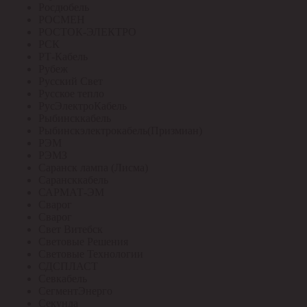
Росдюбель
РОСМЕН
РОСТОК-ЭЛЕКТРО
РСК
РТ-Кабель
Рубеж
Русский Свет
Русское тепло
РусЭлектроКабель
Рыбинсккабель
Рыбинскэлектрокабель(Призмиан)
РЭМ
РЭМЗ
Саранск лампа (Лисма)
Сарансккабель
САРМАТ-ЭМ
Сварог
Сварог
Свет Витебск
Световые Решения
Световые Технологии
СДСПЛАСТ
Севкабель
СегментЭнерго
Секунда