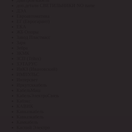
Дмитров-кабель
доп.детали СВЕТИЛЬНИКИ NO name
ДЭА
Евроавтоматика
ЕГ (Еврогарант)
ЕКА
ЖБ Опоры
Завод Пластмасс
Заря
Зебра
ЗКМК
ЗСП (Trilux)
ЗЭТАРУС
ИвКЗ (Ивановский)
ИМПУЛЬС
Интерсвет
Иркутсккабель
КабельМаш
КабельЭлектроСвязь
Кабэкс
КАВИК
Кавказкабель
Кавказкабель
Камкабель
Каспий Электро