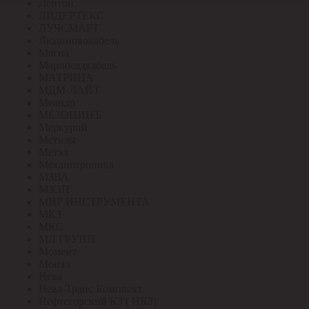
Лептон
ЛИДЕРТЕКС
ЛУЧСМАРТ
Людиновокабель
Магна
Марпосадкабель
МАТРИЦА
МДМ-ЛАЙТ
Меандр
МЕЗОНИНЪ
Меркурий
Метизы
Метэл
Механотроника
МЗВА
МЗЭП
МИР ИНСТРУМЕНТА
МКЗ
МКС
МЛ ГРУПП
Момент
Монэл
Нева
Нева-Транс Комплект
Нефтегорский КЗ ( НКЗ)