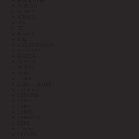
Interior Office
INTILED
INTRO
IONICH
ITK
ITL
Jazzway
Jung
KALASHNIKOV
KLEMSAN
KNIPEX
KODAK
KOPOS
Kranz
L-Flash
Leader Light (LL)
Led Strip
LEDeffect
LEDEL
Ledeo
LEDOS
LEDVANCE
LEEK
Legrand
LEZARD