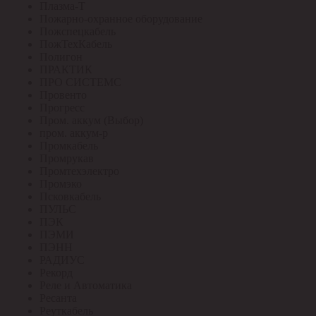
Плазма-Т
Пожарно-охранное оборудование
Пожспецкабель
ПожТехКабель
Полигон
ПРАКТИК
ПРО СИСТЕМС
Провенто
Прогресс
Пром. аккум (Выбор)
пром. аккум-р
Промкабель
Промрукав
Промтехэлектро
Промэко
Псковкабель
ПУЛЬС
ПЭК
ПЭМИ
ПЭНН
РАДИУС
Рекорд
Реле и Автоматика
Ресанта
Реуткабель