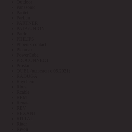
Outdoor
Panasonic
Paritet
ParLan
PARTNER
PATA/UNION
Patriot
PHILIPS
Phoenix contact
Pleomax
PowerCube
PROCONNECT
Prostar
QUEL (выведен с 05.2021)
RADUGA
Raychem
Rbuz
Rcable
REM
Renata
REV
REXANT
RITTAL
Ritter
Rivoli