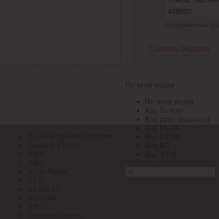
По всем кодам
Поддерживаемые форма
По всем кодам
Код Толедо
Код производителя
Скачать образец
Код РАЭК
Код ETIM
Код РС
Код ЭТМ
По всем кодам
Прочие
По всем кодам
По всем производителям
Код Толедо
Код производителя
Код РАЭК
По всем производителям
Код ETIM
.Systeme Electric
Код РС
ABB
Код ЭТМ
ABL
AGIS Profile
ALB
ALTECO
Ansmann
APC
Apeyron Electrics