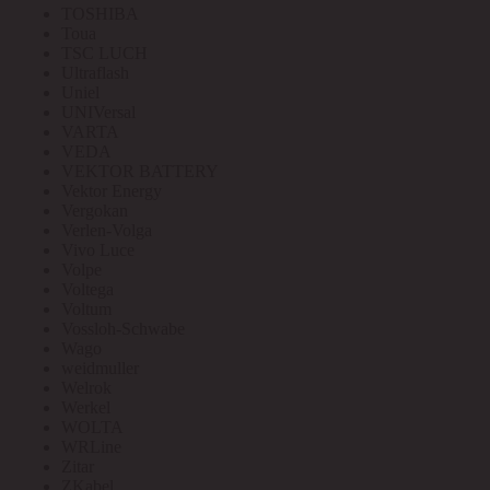
TOSHIBA
Toua
TSC LUCH
Ultraflash
Uniel
UNIVersal
VARTA
VEDA
VEKTOR BATTERY
Vektor Energy
Vergokan
Verlen-Volga
Vivo Luce
Volpe
Voltega
Voltum
Vossloh-Schwabe
Wago
weidmuller
Welrok
Werkel
WOLTA
WRLine
Zitar
ZKabel