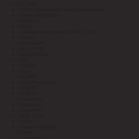
СЗ ЭМИ
СЗТТ Свердловский трансформаторный
Сибирский Арсенал
СИБРТЕХ
СИЛА
Силовые трансформатор ТМГ, ТСЗЛ
Синтэк
Система КМ
СКТ ГРУПП
СмартЭлектро
СМЗ
СОЛЕКС
Сосна
СОЭМИ
Союз (Универсал)
СПЕКТР
СПЕКТР
Спецкабель
Спецресурс
Спецстрой
СПКБ Техно
Сталер
Стальконструкция
СТАРТ
СтатусЩит