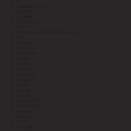
LG
Lighting control
Lightlux
Lightstar
LITEWELL
LIVAL
LKS (группа OBO Bettermann)
LLT
Lomond
LS Electric
LUMIER
LUXE
Mactronic
MAKEL
Makroflex
Mastech
Matrix
Maxell
Maytoni
MEANWELL
MENNEKES
Minamoto
Moeller
MOS
N-Power