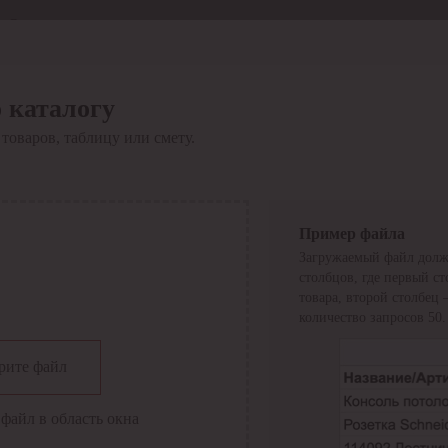
Отдел продаж
8 800 6000-600
Каталог
Акции
 каталогу
Сервис
товаров, таблицу или смету.
Инструкция по работе
с сервисом
Оплата
Сервис ЭДО
Сервис ИТС-КА
Пример файла
Сервис API
Загружаемый файл долж
Контакты
О компании
столбцов, где первый с
Вход
Регистрация
товара, второй столбец
количество запросов 50.
Крупнейший поставщик электро-технической продукции в
рите файл
России
Найти
файл в область окна
Искать по всем разделам