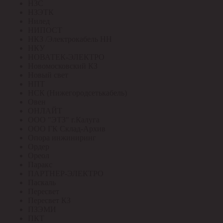
НЗС
НЗЭТК
Нилед
НИПОСТ
НКЗ /Электрокабель НН
НКУ
НОВАТЕК-ЭЛЕКТРО
Новомосковский КЗ
Новый свет
НПТ
НСК (Нижегородсетькабель)
Овен
ОНЛАЙТ
ООО "ЭТЗ" г.Калуга
ООО ГК Склад-Архив
Опора инжиниринг
Ордер
Ореол
Паракс
ПАРТНЕР-ЭЛЕКТРО
Паскаль
Пересвет
Пересвет КЗ
ПЗЭМИ
ПКТ