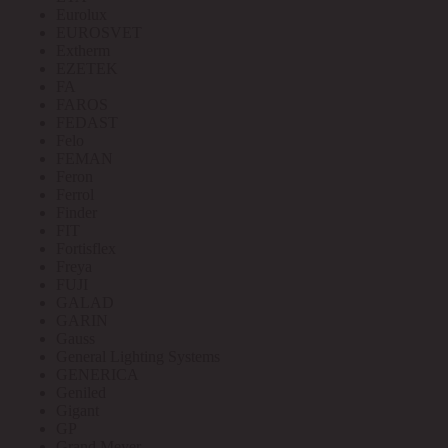
Eurolux
EUROSVET
Extherm
EZETEK
FA
FAROS
FEDAST
Felo
FEMAN
Feron
Ferrol
Finder
FIT
Fortisflex
Freya
FUJI
GALAD
GARIN
Gauss
General Lighting Systems
GENERICA
Geniled
Gigant
GP
Grand Meyer