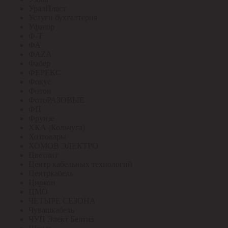
УралПласт
Услуги бухгалтерия
Уфакор
Ф-Т
ФА
ФАZА
Фабер
ФЕРЕКС
Фокус
Фотон
ФотоРАЗОВЫЕ
ФП
Фрунзе
ХКА (Кольчуга)
Хозтовары
ХОМОВ ЭЛЕКТРО
Цветлит
Центр кабельных технологий
Центркабель
Циркон
ЦМО
ЧЕТЫРЕ СЕЗОНА
Чувашкабель
ЧУП Элект Белтиз