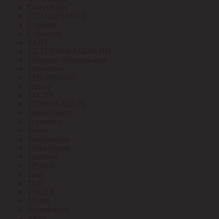
Стоп Огонь
СТП под ЗАКАЗ
Стример
Строитель
ТАИЗ
ТД ТЕХНОКАБЕЛЬ-НН
Тепловое оборудование
Теплолюкс
ТЕПЛОМАШ
Тернус
ТЕСЛА
ТЕХНОКАБЕЛЬ
ТехноЭнерго
Техэнерго
Титан
Томсккабель
Точка опоры
Трансвит
ТРОФИ
Труд
ТСС
ТЭСЛА
У.ПАК
Угличкабель
Узола