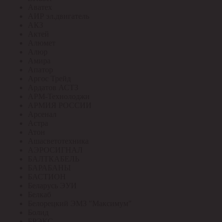
Аватех
АИР эл.двигатель
АКЗ
Актей
Алюмет
Алюр
Амира
Апатор
Аргос Трейд
Ардатов АСТЗ
АРМ-Технолоджи
АРМИЯ РОССИИ
Арсенал
Астра
Атон
Ашасветотехника
АЭРОСИГНАЛ
БАЛТКАБЕЛЬ
БАРАБАНЫ
БАСТИОН
Беларусь ЭУИ
Белкаб
Белорецкий ЭМЗ "Максимум"
Болид
БРЭКС