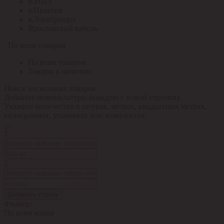
ЮАИЗ
я.Практик
я.Электрощит
Ярославский кабель
По всем товарам
По всем товарам
Товары в наличии
Поиск нескольких товаров
Добавьте номенклатуры (каждую с новой строчки).
Укажите количество в штуках, метрах, квадратных метрах,
килограммах, упаковках или комплектах.
1
2
Добавить строку
Фильтр:
По всем кодам