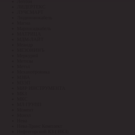
Лептон
ЛИДЕРТЕКС
ЛУЧСМАРТ
Людиновокабель
Магна
Марпосадкабель
МАТРИЦА
МДМ-ЛАЙТ
Меандр
МЕЗОНИНЪ
Меркурий
Метизы
Метэл
Механотроника
МЗВА
МЗЭП
МИР ИНСТРУМЕНТА
МКЗ
МКС
МЛ ГРУПП
Момент
Монэл
Нева
Нева-Транс Комплект
Нефтегорский КЗ ( НКЗ)