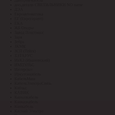
Дмитров-кабель
доп.детали СВЕТИЛЬНИКИ NO name
ДЭА
Евроавтоматика
ЕГ (Еврогарант)
ЕКА
ЖБ Опоры
Завод Пластмасс
Заря
Зебра
ЗКМК
ЗСП (Trilux)
ЗЭТАРУС
ИвКЗ (Ивановский)
ИМПУЛЬС
Интерсвет
Иркутсккабель
КабельМаш
КабельЭлектроСвязь
Кабэкс
КАВИК
Кавказкабель
Кавказкабель
Камкабель
Каспий Электро