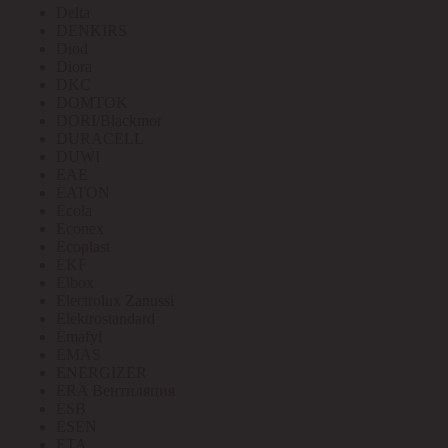
Delta
DENKIRS
Diod
Diora
DKC
DOMTOK
DORI/Blackmor
DURACELL
DUWI
EAE
EATON
Ecola
Econex
Ecoplast
EKF
Elbox
Electrolux Zanussi
Elektrostandard
Emafyl
EMAS
ENERGIZER
ERA Вентиляция
ESB
ESEN
ETA