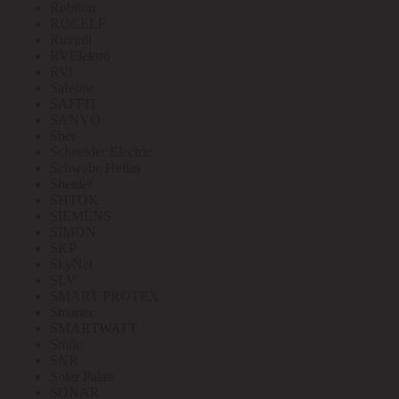
Robiton
RUCELF
Ruvinil
RVElektro
RVi
Safeline
SAFFIT
SANYO
Sber
Schneider Electric
Schwabe Hellas
Shenler
SHTOK
SIEMENS
SIMON
SKP
SkyNet
SLV
SMART PROTEX
Smartec
SMARTWATT
Smile
SNR
Soler Palau
SONAR