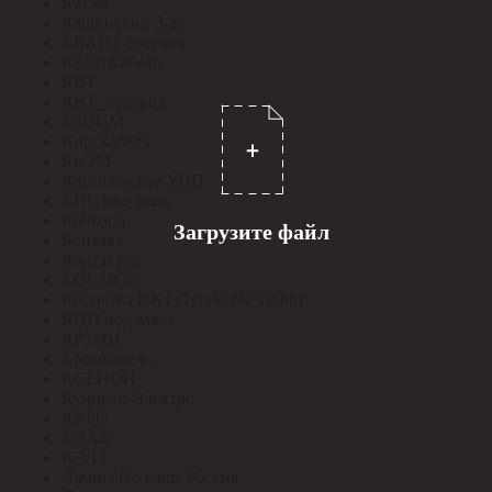
Катэм
Кашинский З-д
КВАНТ счетчик
КвантКабель
КВТ
КВТ_перевод
КЗОЦМ
Кирскабель
КиЭМ
Клинцовское УПП
КНС под заказ
Конкорд
Загрузите файл
Контакт
Контактор
КОСМОС
Кострома ИК1 (Транс-ры Т0,66)
КПП под заказ
КРЗМИ
Кромкабель
КСЕНОН
Кунцево-Электро
КУРС
КЭАЗ
КЭЛЗ
Лампы No name Россия