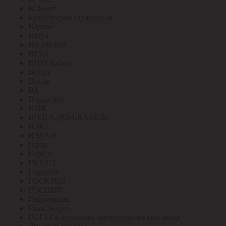
БСКмет
Бухгалтерия служебный
Вартон
Ватра
ВВЭМ-НН
ВЕЗА
ВИМ-Кабель
Вистл
Вихрь
ВК
Владасвет
ВМК
ВОЛГА-ДОН-КАБЕЛЬ
ВЭКЗ
ВЭЛАН
Герда
Гефест
ГК ССТ
Горэлтех
ГОСКРЕП
ГОСНИП
Гофроматик
ГринЭнерго
ГСТЗ Гагаринский светотехнический завод