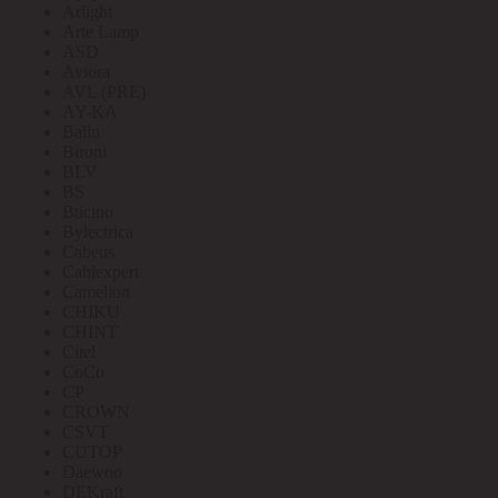
Arlight
Arte Lamp
ASD
Aviora
AVL (PRE)
AY-KA
Ballu
Bironi
BLV
BS
Bticino
Bylectrica
Cabeus
Cablexpert
Camelion
CHIKU
CHINT
Citel
CoCo
CP
CROWN
CSVT
CUTOP
Daewoo
DEKraft