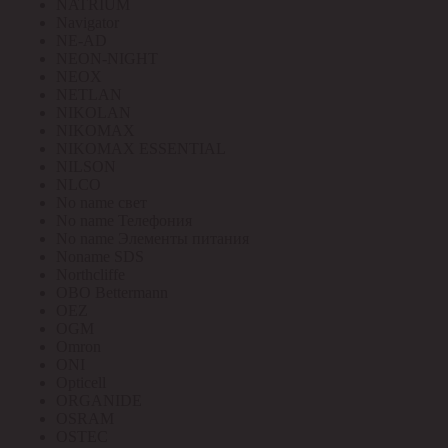
NATRIUM
Navigator
NE-AD
NEON-NIGHT
NEOX
NETLAN
NIKOLAN
NIKOMAX
NIKOMAX ESSENTIAL
NILSON
NLCO
No name свет
No name Телефония
No name Элементы питания
Noname SDS
Northcliffe
OBO Bettermann
OEZ
OGM
Omron
ONI
Opticell
ORGANIDE
OSRAM
OSTEC