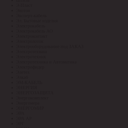
Штиль
Э-Пласт
Экотон
Эксперт-кабель
Эл. Бытовые изделия
Электрокабель
Электрокабель АО
Электроконтакт
Электролоток
Электрооборудование под ЗАКАЗ
Электротехмаш
Электротехник
Электротехника и Автоматика
Электрофидер
Элетех
Элкаб
ЭМ-КАБЕЛЬ
ЭНЕРГИЯ
ЭНЕРГОЗАЩИТА
Энергокомплект
Энергомера
ЭНЕРГОМИР
ЭРА
ЭРА АР
ЭРГ