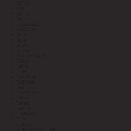
SONY
SPL
Stanley
Stayer
STEKKER
STRAZH
Suprlan
Supu
SUPU
Sylvania
Systeme Electric
T-Max
Tantos
TDM
Tech-Krep
Technical
Technolux
TEHSTRONG
Tekfor
Terneo
Tetenal
TIMBERK
TLK
TOKER
TOKOV ELECTRIC