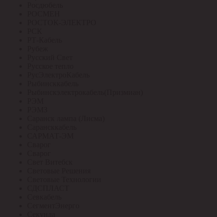
Росдюбель
РОСМЕН
РОСТОК-ЭЛЕКТРО
РСК
РТ-Кабель
Рубеж
Русский Свет
Русское тепло
РусЭлектроКабель
Рыбинсккабель
Рыбинскэлектрокабель(Призмиан)
РЭМ
РЭМЗ
Саранск лампа (Лисма)
Сарансккабель
САРМАТ-ЭМ
Сварог
Сварог
Свет Витебск
Световые Решения
Световые Технологии
СДСПЛАСТ
Севкабель
СегментЭнерго
Секунда