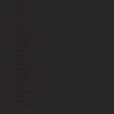
INTILED
INTRO
IONICH
ITK
ITL
Jazzway
Jung
KALASHNIKOV
KLEMSAN
KNIPEX
KODAK
KOPOS
Kranz
L-Flash
Leader Light (LL)
Led Strip
LEDeffect
LEDEL
Ledeo
LEDOS
LEDVANCE
LEEK
Legrand
LEZARD
LG