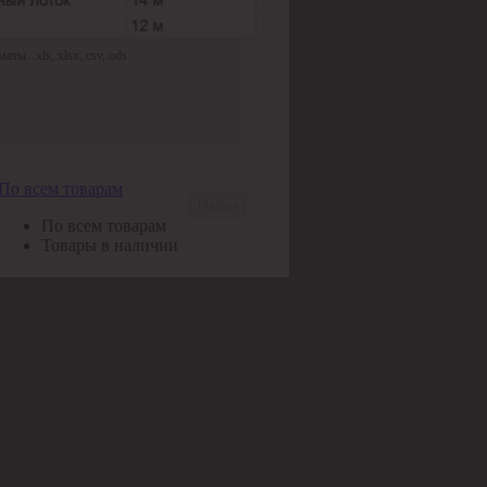
ы: .xls,.xlsx,.csv,.ods
По всем товарам
Найти
По всем товарам
Товары в наличии