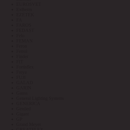
EUROSVET
Extherm
EZETEK
FA
FAROS
FEDAST
Felo
FEMAN
Feron
Ferrol
Finder
FIT
Fortisflex
Freya
FUJI
GALAD
GARIN
Gauss
General Lighting Systems
GENERICA
Geniled
Gigant
GP
Grand Meyer
GREATFLEX