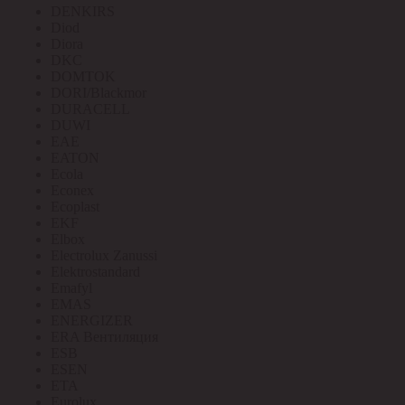
DENKIRS
Diod
Diora
DKC
DOMTOK
DORI/Blackmor
DURACELL
DUWI
EAE
EATON
Ecola
Econex
Ecoplast
EKF
Elbox
Electrolux Zanussi
Elektrostandard
Emafyl
EMAS
ENERGIZER
ERA Вентиляция
ESB
ESEN
ETA
Eurolux