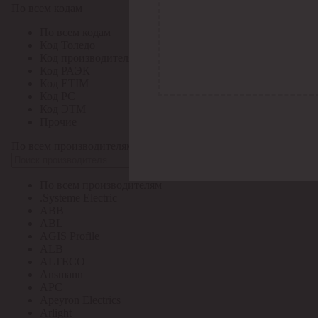
По всем кодам
По всем кодам
Код Толедо
Код производителя
Код РАЭК
Код ETIM
Код РС
Код ЭТМ
Прочие
По всем производителям
По всем производителям
.Systeme Electric
ABB
ABL
AGIS Profile
ALB
ALTECO
Ansmann
APC
Apeyron Electrics
Arlight