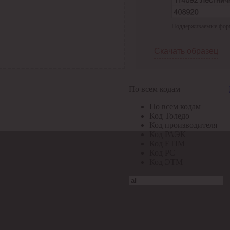
Поддерживаемые формат
Скачать образец
По всем кодам
По всем кодам
Код Толедо
Код производителя
Код РАЭК
Код ETIM
Код РС
Код ЭТМ