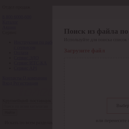
Отдел продаж
8 800 6000-600
Каталог
Акции
Поиск из файла по
Сервис
Используйте для поиска список 
Инструкция по работе
с сервисом
Загрузите файл
Оплата
Сервис ЭДО
Сервис ИТС-КА
Сервис API
Контакты
О компании
Вход
Регистрация
Крупнейший поставщик электро-технической продукции в Рос
Выбер
Найти
или перенесите 
Искать по всем разделам