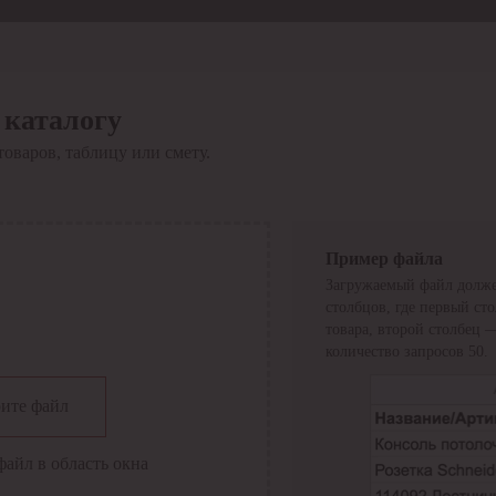
 каталогу
товаров, таблицу или смету.
Пример файла
Загружаемый файл долже
столбцов, где первый ст
товара, второй столбец 
количество запросов 50.
сии
ите файл
файл в область окна