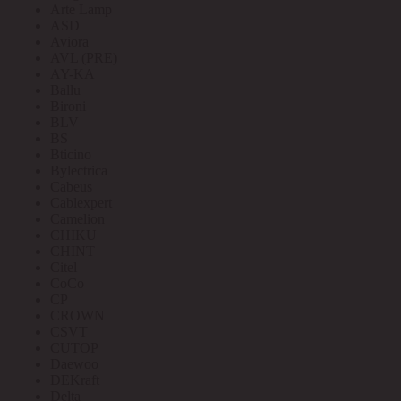
Arte Lamp
ASD
Aviora
AVL (PRE)
AY-KA
Ballu
Bironi
BLV
BS
Bticino
Bylectrica
Cabeus
Cablexpert
Camelion
CHIKU
CHINT
Citel
CoCo
CP
CROWN
CSVT
CUTOP
Daewoo
DEKraft
Delta