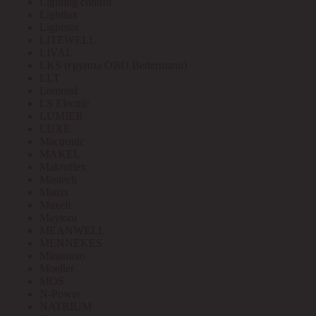
Lighting control
Lightlux
Lightstar
LITEWELL
LIVAL
LKS (группа OBO Bettermann)
LLT
Lomond
LS Electric
LUMIER
LUXE
Mactronic
MAKEL
Makroflex
Mastech
Matrix
Maxell
Maytoni
MEANWELL
MENNEKES
Minamoto
Moeller
MOS
N-Power
NATRIUM