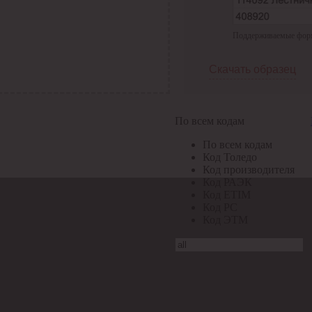
Поддерживаемые формат
Скачать образец
По всем кодам
По всем кодам
Код Толедо
Код производителя
Код РАЭК
Код ETIM
Код РС
Код ЭТМ