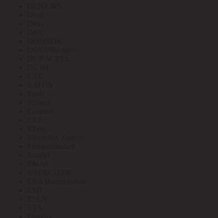
DENKIRS
Diod
Diora
DKC
DOMTOK
DORI/Blackmor
DURACELL
DUWI
EAE
EATON
Ecola
Econex
Ecoplast
EKF
Elbox
Electrolux Zanussi
Elektrostandard
Emafyl
EMAS
ENERGIZER
ERA Вентиляция
ESB
ESEN
ETA
Eurolux