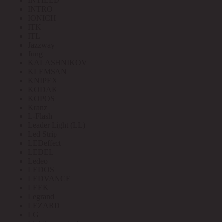
INTILED
INTRO
IONICH
ITK
ITL
Jazzway
Jung
KALASHNIKOV
KLEMSAN
KNIPEX
KODAK
KOPOS
Kranz
L-Flash
Leader Light (LL)
Led Strip
LEDeffect
LEDEL
Ledeo
LEDOS
LEDVANCE
LEEK
Legrand
LEZARD
LG