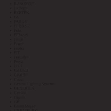
EUROSVET
Extherm
EZETEK
FA
FAROS
FEDAST
Felo
FEMAN
Feron
Ferrol
Finder
FIT
Fortisflex
Freya
FUJI
GALAD
GARIN
Gauss
General Lighting Systems
GENERICA
Geniled
Gigant
GP
Grand Meyer
GREATFLEX