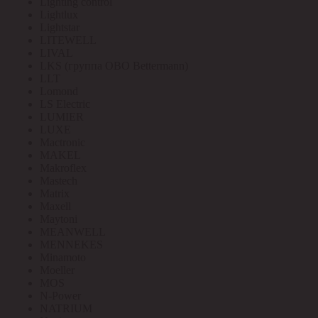
Lighting control
Lightlux
Lightstar
LITEWELL
LIVAL
LKS (группа OBO Bettermann)
LLT
Lomond
LS Electric
LUMIER
LUXE
Mactronic
MAKEL
Makroflex
Mastech
Matrix
Maxell
Maytoni
MEANWELL
MENNEKES
Minamoto
Moeller
MOS
N-Power
NATRIUM