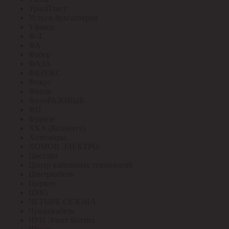
УралПласт
Услуги бухгалтерия
Уфакор
Ф-Т
ФА
Фабер
ФАЗА
ФЕРЕКС
Фокус
Фотон
ФотоРАЗОВЫЕ
ФП
Фрунзе
ХКА (Кольчуга)
Хозтовары
ХОМОВ ЭЛЕКТРО
Цветлит
Центр кабельных технологий
Центркабель
Циркон
ЦМО
ЧЕТЫРЕ СЕЗОНА
Чувашкабель
ЧУП Элект Белтиз