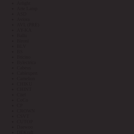
Arlight
Arte Lamp
ASD
Aviora
AVL (PRE)
AY-KA
Ballu
Bironi
BLV
BS
Bticino
Bylectrica
Cabeus
Cablexpert
Camelion
CHIKU
CHINT
Citel
CoCo
CP
CROWN
CSVT
CUTOP
Daewoo
DEKraft