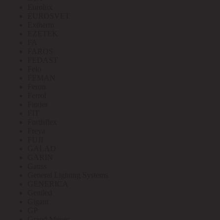
Eurolux
EUROSVET
Extherm
EZETEK
FA
FAROS
FEDAST
Felo
FEMAN
Feron
Ferrol
Finder
FIT
Fortisflex
Freya
FUJI
GALAD
GARIN
Gauss
General Lighting Systems
GENERICA
Geniled
Gigant
GP
Grand Meyer