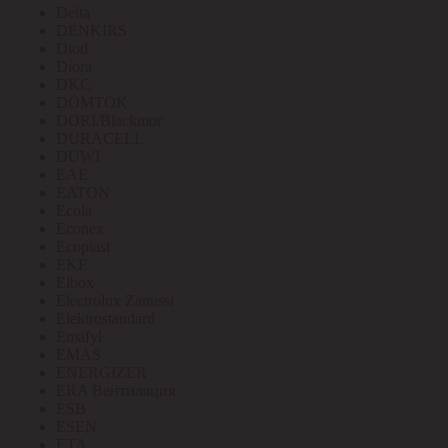
Delta
DENKIRS
Diod
Diora
DKC
DOMTOK
DORI/Blackmor
DURACELL
DUWI
EAE
EATON
Ecola
Econex
Ecoplast
EKF
Elbox
Electrolux Zanussi
Elektrostandard
Emafyl
EMAS
ENERGIZER
ERA Вентиляция
ESB
ESEN
ETA