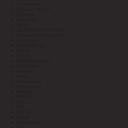
Стоп Огонь
СТП под ЗАКАЗ
Стример
Строитель
ТАИЗ
ТД ТЕХНОКАБЕЛЬ-НН
Тепловое оборудование
Теплолюкс
ТЕПЛОМАШ
Тернус
ТЕСЛА
ТЕХНОКАБЕЛЬ
ТехноЭнерго
Техэнерго
Титан
Томсккабель
Точка опоры
Трансвит
ТРОФИ
Труд
ТСС
ТЭСЛА
У.ПАК
Угличкабель
Узола