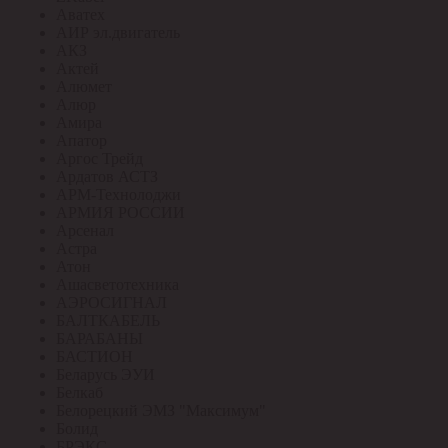
Аватех
АИР эл.двигатель
АКЗ
Актей
Алюмет
Алюр
Амира
Апатор
Аргос Трейд
Ардатов АСТЗ
АРМ-Технолоджи
АРМИЯ РОССИИ
Арсенал
Астра
Атон
Ашасветотехника
АЭРОСИГНАЛ
БАЛТКАБЕЛЬ
БАРАБАНЫ
БАСТИОН
Беларусь ЭУИ
Белкаб
Белорецкий ЭМЗ "Максимум"
Болид
БРЭКС