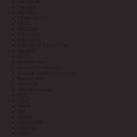
NATRIUM
Navigator
NE-AD
NEON-NIGHT
NEOX
NETLAN
NIKOLAN
NIKOMAX
NIKOMAX ESSENTIAL
NILSON
NLCO
No name свет
No name Телефония
No name Элементы питания
Noname SDS
Northcliffe
OBO Bettermann
OEZ
OGM
Omron
ONI
Opticell
ORGANIDE
OSRAM
OSTEC