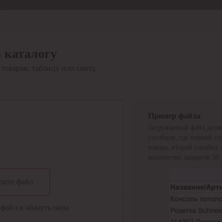
Отдел продаж
8 800 6000-600
Каталог
Акции
 каталогу
Сервис
товаров, таблицу или смету.
Инструкция по работе
с сервисом
Оплата
Сервис ЭДО
Сервис ИТС-КА
Пример файла
Сервис API
Загружаемый файл долж
Контакты
О компании
столбцов, где первый с
Вход
Регистрация
товара, второй столбец
количество запросов 50.
Крупнейший поставщик электро-технической продукции в
рите файл
России
Найти
файл в область окна
Искать по всем разделам