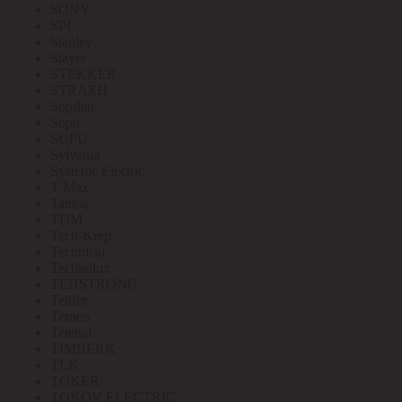
SONY
SPL
Stanley
Stayer
STEKKER
STRAZH
Suprlan
Supu
SUPU
Sylvania
Systeme Electric
T-Max
Tantos
TDM
Tech-Krep
Technical
Technolux
TEHSTRONG
Tekfor
Terneo
Tetenal
TIMBERK
TLK
TOKER
TOKOV ELECTRIC