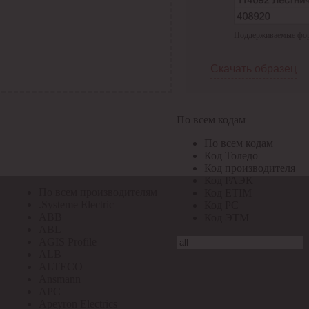
По всем кодам
Поддерживаемые форма
По всем кодам
Код Толедо
Код производителя
Скачать образец
Код РАЭК
Код ETIM
Код РС
Код ЭТМ
По всем кодам
Прочие
По всем кодам
По всем производителям
Код Толедо
Код производителя
Код РАЭК
По всем производителям
Код ETIM
.Systeme Electric
Код РС
ABB
Код ЭТМ
ABL
AGIS Profile
ALB
ALTECO
Ansmann
APC
Apeyron Electrics