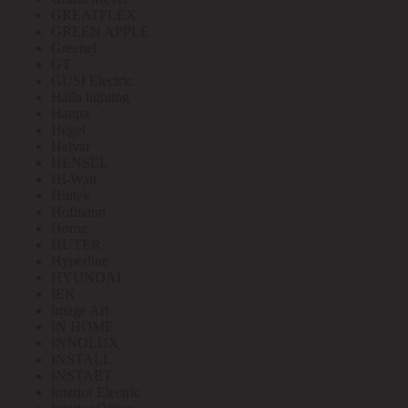
GREATFLEX
GREEN APPLE
Greenel
GT
GUSI Electric
Halla lighting
Haupa
Hegel
Helvar
HENSEL
Hi-Watt
Hintek
Hofmann
Horoz
HUTER
Hyperline
HYUNDAI
IEK
Image Art
IN HOME
INNOLUX
INSTALL
INSTART
Interior Electric