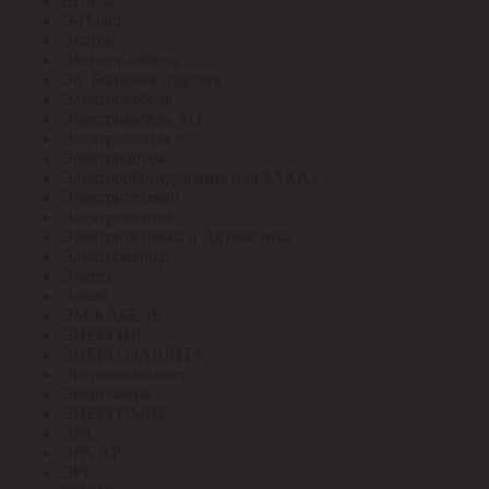
Штиль
Э-Пласт
Экотон
Эксперт-кабель
Эл. Бытовые изделия
Электрокабель
Электрокабель АО
Электроконтакт
Электролоток
Электрооборудование под ЗАКАЗ
Электротехмаш
Электротехник
Электротехника и Автоматика
Электрофидер
Элетех
Элкаб
ЭМ-КАБЕЛЬ
ЭНЕРГИЯ
ЭНЕРГОЗАЩИТА
Энергокомплект
Энергомера
ЭНЕРГОМИР
ЭРА
ЭРА АР
ЭРГ