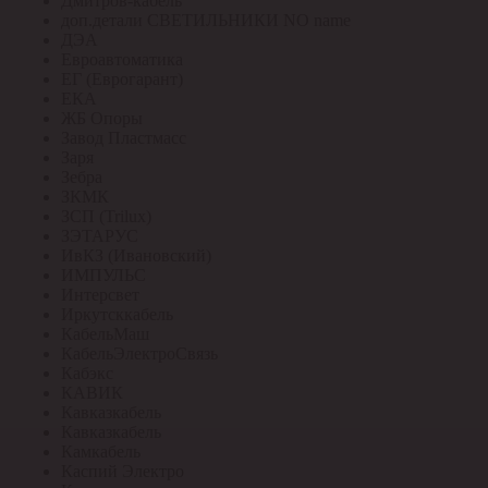
Дмитров-кабель
доп.детали СВЕТИЛЬНИКИ NO name
ДЭА
Евроавтоматика
ЕГ (Еврогарант)
ЕКА
ЖБ Опоры
Завод Пластмасс
Заря
Зебра
ЗКМК
ЗСП (Trilux)
ЗЭТАРУС
ИвКЗ (Ивановский)
ИМПУЛЬС
Интерсвет
Иркутсккабель
КабельМаш
КабельЭлектроСвязь
Кабэкс
КАВИК
Кавказкабель
Кавказкабель
Камкабель
Каспий Электро