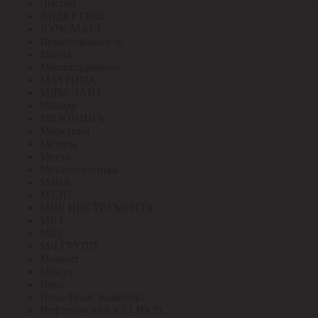
Лептон
ЛИДЕРТЕКС
ЛУЧСМАРТ
Людиновокабель
Магна
Марпосадкабель
МАТРИЦА
МДМ-ЛАЙТ
Меандр
МЕЗОНИНЪ
Меркурий
Метизы
Метэл
Механотроника
МЗВА
МЗЭП
МИР ИНСТРУМЕНТА
МКЗ
МКС
МЛ ГРУПП
Момент
Монэл
Нева
Нева-Транс Комплект
Нефтегорский КЗ ( НКЗ)