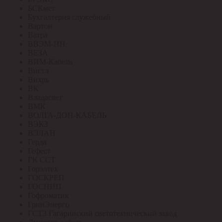
БСКмет
Бухгалтерия служебный
Вартон
Ватра
ВВЭМ-НН
ВЕЗА
ВИМ-Кабель
Вистл
Вихрь
ВК
Владасвет
ВМК
ВОЛГА-ДОН-КАБЕЛЬ
ВЭКЗ
ВЭЛАН
Герда
Гефест
ГК ССТ
Горэлтех
ГОСКРЕП
ГОСНИП
Гофроматик
ГринЭнерго
ГСТЗ Гагаринский светотехнический завод