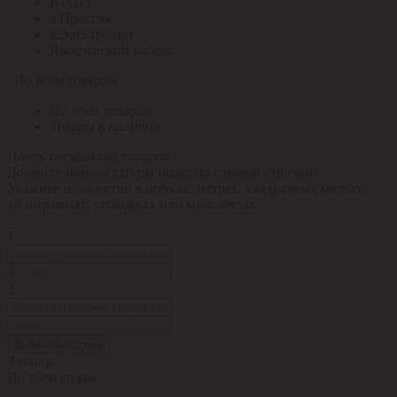
ЮАИЗ
я.Практик
я.Электрощит
Ярославский кабель
По всем товарам
По всем товарам
Товары в наличии
Поиск нескольких товаров
Добавьте номенклатуры (каждую с новой строчки).
Укажите количество в штуках, метрах, квадратных метрах,
килограммах, упаковках или комплектах.
1
2
Добавить строку
Фильтр:
По всем кодам