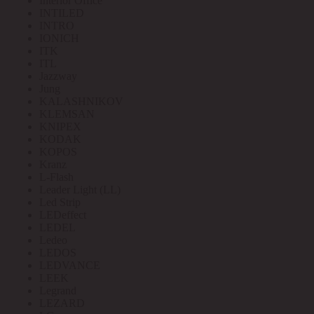
Interior Office
INTILED
INTRO
IONICH
ITK
ITL
Jazzway
Jung
KALASHNIKOV
KLEMSAN
KNIPEX
KODAK
KOPOS
Kranz
L-Flash
Leader Light (LL)
Led Strip
LEDeffect
LEDEL
Ledeo
LEDOS
LEDVANCE
LEEK
Legrand
LEZARD