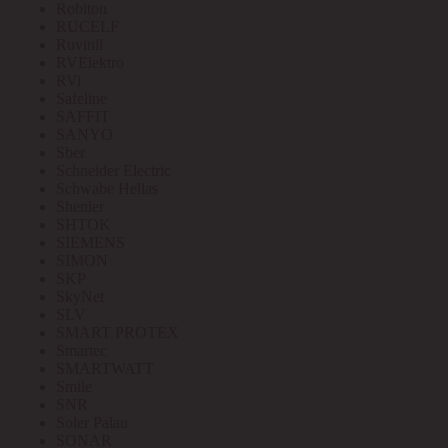
Robiton
RUCELF
Ruvinil
RVElektro
RVi
Safeline
SAFFIT
SANYO
Sber
Schneider Electric
Schwabe Hellas
Shenler
SHTOK
SIEMENS
SIMON
SKP
SkyNet
SLV
SMART PROTEX
Smartec
SMARTWATT
Smile
SNR
Soler Palau
SONAR