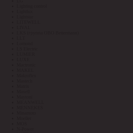
LG
Lighting control
Lightlux
Lightstar
LITEWELL
LIVAL
LKS (группа OBO Bettermann)
LLT
Lomond
LS Electric
LUMIER
LUXE
Mactronic
MAKEL
Makroflex
Mastech
Matrix
Maxell
Maytoni
MEANWELL
MENNEKES
Minamoto
Moeller
MOS
N-Power