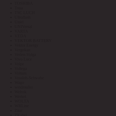
TOSHIBA
Toua
TSC LUCH
Ultraflash
Uniel
UNIVersal
VARTA
VEDA
VEKTOR BATTERY
Vektor Energy
Vergokan
Verlen-Volga
Vivo Luce
Volpe
Voltega
Voltum
Vossloh-Schwabe
Wago
weidmuller
Welrok
Werkel
WOLTA
WRLine
Zitar
ZKabel