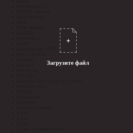
Катэм
Кашинский З-д
КВАНТ счетчик
КвантКабель
КВТ
КВТ_перевод
КЗОЦМ
Кирскабель
КиЭМ
Клинцовское УПП
КНС под заказ
Конкорд
Загрузите файл
Контакт
Контактор
КОСМОС
Кострома ИК1 (Транс-ры Т0,66)
КПП под заказ
КРЗМИ
Кромкабель
КСЕНОН
Кунцево-Электро
КУРС
КЭАЗ
КЭЛЗ
Лампы No name Россия