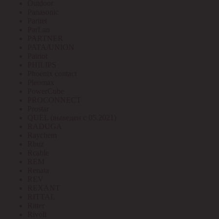
Outdoor
Panasonic
Paritet
ParLan
PARTNER
PATA/UNION
Patriot
PHILIPS
Phoenix contact
Pleomax
PowerCube
PROCONNECT
Prostar
QUEL (выведен с 05.2021)
RADUGA
Raychem
Rbuz
Rcable
REM
Renata
REV
REXANT
RITTAL
Ritter
Rivoli