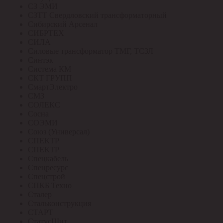
СЗ ЭМИ
СЗТТ Свердловский трансформаторный
Сибирский Арсенал
СИБРТЕХ
СИЛА
Силовые трансформатор ТМГ, ТСЗЛ
Синтэк
Система КМ
СКТ ГРУПП
СмартЭлектро
СМЗ
СОЛЕКС
Сосна
СОЭМИ
Союз (Универсал)
СПЕКТР
СПЕКТР
Спецкабель
Спецресурс
Спецстрой
СПКБ Техно
Сталер
Стальконструкция
СТАРТ
СтатусЩит