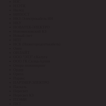
НЗС
НЗЭТК
Нилед
НИПОСТ
НКЗ /Электрокабель НН
НКУ
НОВАТЕК-ЭЛЕКТРО
Новомосковский КЗ
Новый свет
НПТ
НСК (Нижегородсетькабель)
Овен
ОНЛАЙТ
ООО "ЭТЗ" г.Калуга
ООО ГК Склад-Архив
Опора инжиниринг
Ордер
Ореол
Паракс
ПАРТНЕР-ЭЛЕКТРО
Паскаль
Пересвет
Пересвет КЗ
ПЗЭМИ
ПКТ