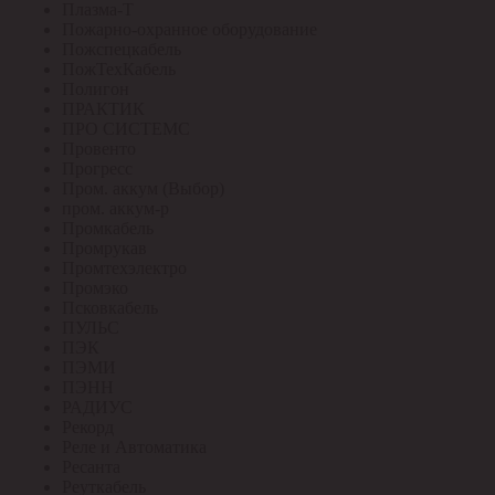
Плазма-Т
Пожарно-охранное оборудование
Пожспецкабель
ПожТехКабель
Полигон
ПРАКТИК
ПРО СИСТЕМС
Провенто
Прогресс
Пром. аккум (Выбор)
пром. аккум-р
Промкабель
Промрукав
Промтехэлектро
Промэко
Псковкабель
ПУЛЬС
ПЭК
ПЭМИ
ПЭНН
РАДИУС
Рекорд
Реле и Автоматика
Ресанта
Реуткабель