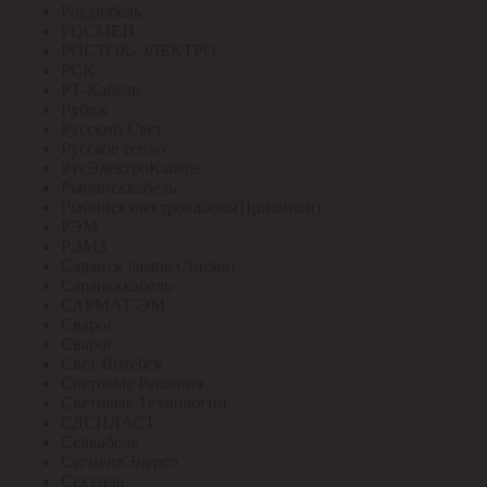
Росдюбель
РОСМЕН
РОСТОК-ЭЛЕКТРО
РСК
РТ-Кабель
Рубеж
Русский Свет
Русское тепло
РусЭлектроКабель
Рыбинсккабель
Рыбинскэлектрокабель(Призмиан)
РЭМ
РЭМЗ
Саранск лампа (Лисма)
Сарансккабель
САРМАТ-ЭМ
Сварог
Сварог
Свет Витебск
Световые Решения
Световые Технологии
СДСПЛАСТ
Севкабель
СегментЭнерго
Секунда