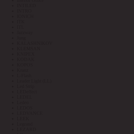
Interior Office
INTILED
INTRO
IONICH
ITK
ITL
Jazzway
Jung
KALASHNIKOV
KLEMSAN
KNIPEX
KODAK
KOPOS
Kranz
L-Flash
Leader Light (LL)
Led Strip
LEDeffect
LEDEL
Ledeo
LEDOS
LEDVANCE
LEEK
Legrand
LEZARD