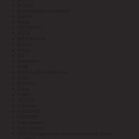
БСКмет
Бухгалтерия служебный
Вартон
Ватра
ВВЭМ-НН
ВЕЗА
ВИМ-Кабель
Вистл
Вихрь
ВК
Владасвет
ВМК
ВОЛГА-ДОН-КАБЕЛЬ
ВЭКЗ
ВЭЛАН
Герда
Гефест
ГК ССТ
Горэлтех
ГОСКРЕП
ГОСНИП
Гофроматик
ГринЭнерго
ГСТЗ Гагаринский светотехнический завод