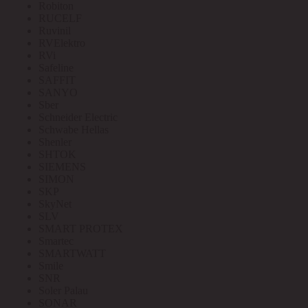
Robiton
RUCELF
Ruvinil
RVElektro
RVi
Safeline
SAFFIT
SANYO
Sber
Schneider Electric
Schwabe Hellas
Shenler
SHTOK
SIEMENS
SIMON
SKP
SkyNet
SLV
SMART PROTEX
Smartec
SMARTWATT
Smile
SNR
Soler Palau
SONAR