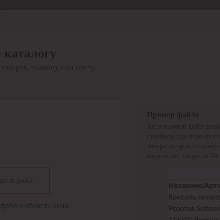
Отдел продаж
8 800 6000-600
Каталог
Акции
 каталогу
Сервис
товаров, таблицу или смету.
Инструкция по работе
с сервисом
Оплата
Сервис ЭДО
Сервис ИТС-КА
Пример файла
Сервис API
Загружаемый файл долж
Контакты
О компании
столбцов, где первый с
Вход
Регистрация
товара, второй столбец
количество запросов 50.
Крупнейший поставщик электро-технической продукции в
рите файл
России
Найти
файл в область окна
Искать по всем разделам