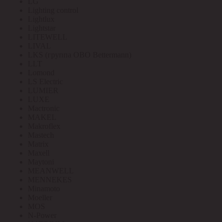
LG
Lighting control
Lightlux
Lightstar
LITEWELL
LIVAL
LKS (группа OBO Bettermann)
LLT
Lomond
LS Electric
LUMIER
LUXE
Mactronic
MAKEL
Makroflex
Mastech
Matrix
Maxell
Maytoni
MEANWELL
MENNEKES
Minamoto
Moeller
MOS
N-Power