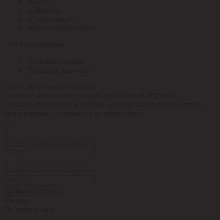
ЮАИЗ
я.Практик
я.Электрощит
Ярославский кабель
По всем товарам
По всем товарам
Товары в наличии
Поиск нескольких товаров
Добавьте номенклатуры (каждую с новой строчки).
Укажите количество в штуках, метрах, квадратных метрах,
килограммах, упаковках или комплектах.
1
2
Добавить строку
Фильтр:
По всем кодам