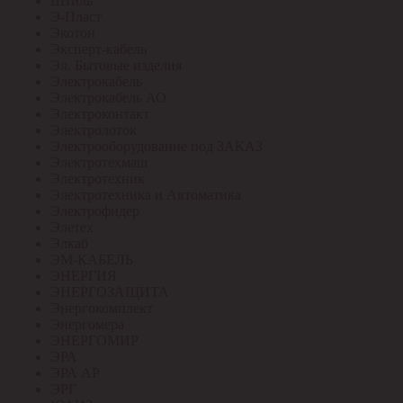
Штиль
Э-Пласт
Экотон
Эксперт-кабель
Эл. Бытовые изделия
Электрокабель
Электрокабель АО
Электроконтакт
Электролоток
Электрооборудование под ЗАКАЗ
Электротехмаш
Электротехник
Электротехника и Автоматика
Электрофидер
Элетех
Элкаб
ЭМ-КАБЕЛЬ
ЭНЕРГИЯ
ЭНЕРГОЗАЩИТА
Энергокомплект
Энергомера
ЭНЕРГОМИР
ЭРА
ЭРА АР
ЭРГ