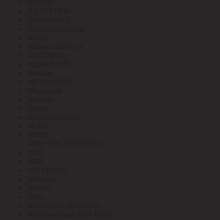
Лептон
ЛИДЕРТЕКС
ЛУЧСМАРТ
Людиновокабель
Магна
Марпосадкабель
МАТРИЦА
МДМ-ЛАЙТ
Меандр
МЕЗОНИНЪ
Меркурий
Метизы
Метэл
Механотроника
МЗВА
МЗЭП
МИР ИНСТРУМЕНТА
МКЗ
МКС
МЛ ГРУПП
Момент
Монэл
Нева
Нева-Транс Комплект
Нефтегорский КЗ ( НКЗ)