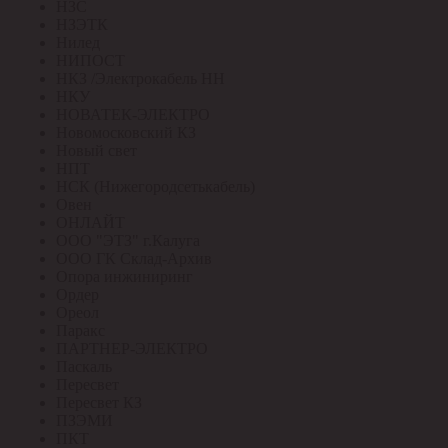
НЗС
НЗЭТК
Нилед
НИПОСТ
НКЗ /Электрокабель НН
НКУ
НОВАТЕК-ЭЛЕКТРО
Новомосковский КЗ
Новый свет
НПТ
НСК (Нижегородсетькабель)
Овен
ОНЛАЙТ
ООО "ЭТЗ" г.Калуга
ООО ГК Склад-Архив
Опора инжиниринг
Ордер
Ореол
Паракс
ПАРТНЕР-ЭЛЕКТРО
Паскаль
Пересвет
Пересвет КЗ
ПЗЭМИ
ПКТ