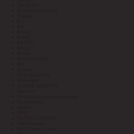
УралПласт
Услуги бухгалтерия
Уфакор
Ф-Т
ФА
ФАZА
Фабер
ФЕРЕКС
Фокус
Фотон
ФотоРАЗОВЫЕ
ФП
Фрунзе
ХКА (Кольчуга)
Хозтовары
ХОМОВ ЭЛЕКТРО
Цветлит
Центр кабельных технологий
Центркабель
Циркон
ЦМО
ЧЕТЫРЕ СЕЗОНА
Чувашкабель
ЧУП Элект Белтиз