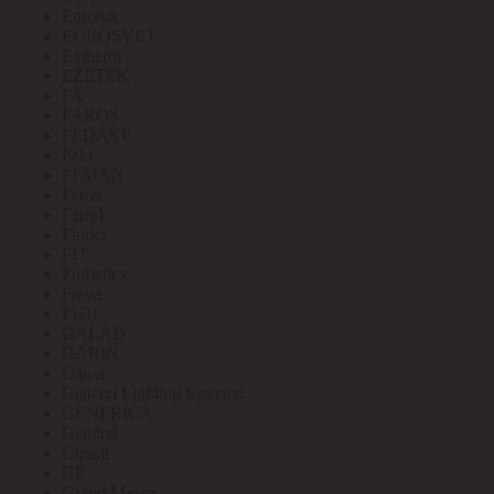
Eurolux
EUROSVET
Extherm
EZETEK
FA
FAROS
FEDAST
Felo
FEMAN
Feron
Ferrol
Finder
FIT
Fortisflex
Freya
FUJI
GALAD
GARIN
Gauss
General Lighting Systems
GENERICA
Geniled
Gigant
GP
Grand Meyer