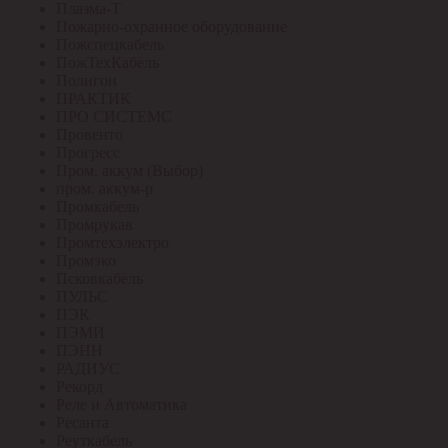
Плазма-Т
Пожарно-охранное оборудование
Пожспецкабель
ПожТехКабель
Полигон
ПРАКТИК
ПРО СИСТЕМС
Провенто
Прогресс
Пром. аккум (Выбор)
пром. аккум-р
Промкабель
Промрукав
Промтехэлектро
Промэко
Псковкабель
ПУЛЬС
ПЭК
ПЭМИ
ПЭНН
РАДИУС
Рекорд
Реле и Автоматика
Ресанта
Реуткабель