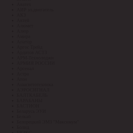
Аватех
АИР эл.двигатель
АКЗ
Актей
Алюмет
Алюр
Амира
Апатор
Аргос Трейд
Ардатов АСТЗ
АРМ-Технолоджи
АРМИЯ РОССИИ
Арсенал
Астра
Атон
Ашасветотехника
АЭРОСИГНАЛ
БАЛТКАБЕЛЬ
БАРАБАНЫ
БАСТИОН
Беларусь ЭУИ
Белкаб
Белорецкий ЭМЗ "Максимум"
Болид
БРЭКС