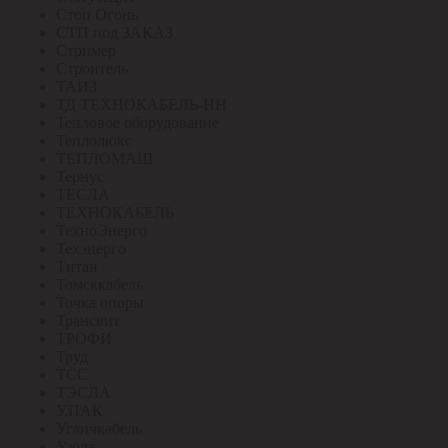
Стоп Огонь
СТП под ЗАКАЗ
Стример
Строитель
ТАИЗ
ТД ТЕХНОКАБЕЛЬ-НН
Тепловое оборудование
Теплолюкс
ТЕПЛОМАШ
Тернус
ТЕСЛА
ТЕХНОКАБЕЛЬ
ТехноЭнерго
Техэнерго
Титан
Томсккабель
Точка опоры
Трансвит
ТРОФИ
Труд
ТСС
ТЭСЛА
У.ПАК
Угличкабель
Узола