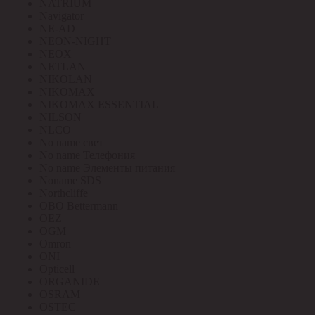
NATRIUM
Navigator
NE-AD
NEON-NIGHT
NEOX
NETLAN
NIKOLAN
NIKOMAX
NIKOMAX ESSENTIAL
NILSON
NLCO
No name свет
No name Телефония
No name Элементы питания
Noname SDS
Northcliffe
OBO Bettermann
OEZ
OGM
Omron
ONI
Opticell
ORGANIDE
OSRAM
OSTEC