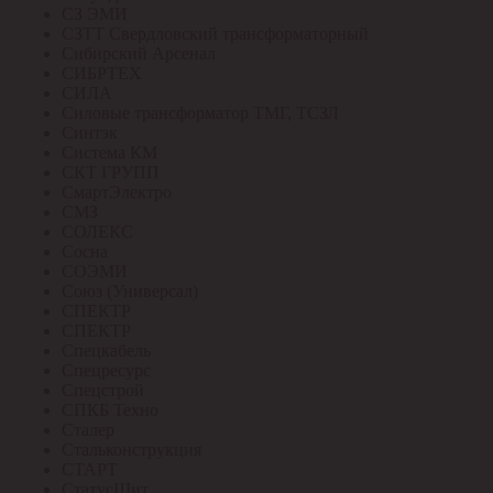
СЗ ЭМИ
СЗТТ Свердловский трансформаторный
Сибирский Арсенал
СИБРТЕХ
СИЛА
Силовые трансформатор ТМГ, ТСЗЛ
Синтэк
Система КМ
СКТ ГРУПП
СмартЭлектро
СМЗ
СОЛЕКС
Сосна
СОЭМИ
Союз (Универсал)
СПЕКТР
СПЕКТР
Спецкабель
Спецресурс
Спецстрой
СПКБ Техно
Сталер
Стальконструкция
СТАРТ
СтатусЩит