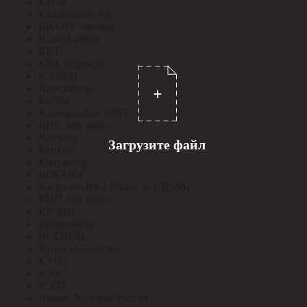
Катэм
Кашинский З-д
КВАНТ счетчик
КвантКабель
КВТ
КВТ_перевод
КЗОЦМ
Кирскабель
КиЭМ
Клинцовское УПП
КНС под заказ
Конкорд
Загрузите файл
Контакт
Контактор
КОСМОС
Кострома ИК1 (Транс-ры Т0,66)
КПП под заказ
КРЗМИ
Кромкабель
КСЕНОН
Кунцево-Электро
КУРС
КЭАЗ
КЭЛЗ
Лампы No name Россия