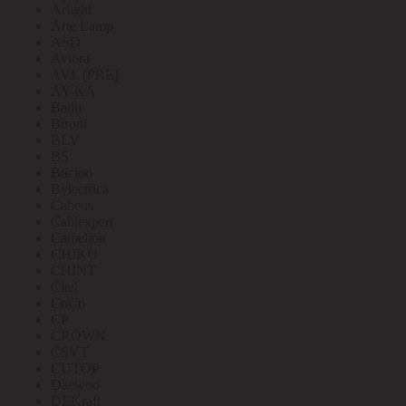
Arlight
Arte Lamp
ASD
Aviora
AVL (PRE)
AY-KA
Ballu
Bironi
BLV
BS
Bticino
Bylectrica
Cabeus
Cablexpert
Camelion
CHIKU
CHINT
Citel
CoCo
CP
CROWN
CSVT
CUTOP
Daewoo
DEKraft