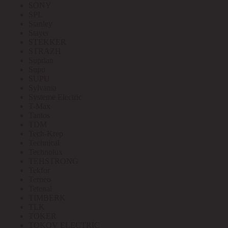
SONY
SPL
Stanley
Stayer
STEKKER
STRAZH
Suprlan
Supu
SUPU
Sylvania
Systeme Electric
T-Max
Tantos
TDM
Tech-Krep
Technical
Technolux
TEHSTRONG
Tekfor
Terneo
Tetenal
TIMBERK
TLK
TOKER
TOKOV ELECTRIC