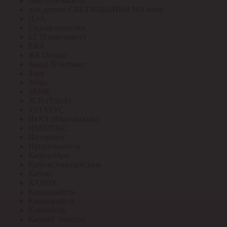
Дмитров-кабель
доп.детали СВЕТИЛЬНИКИ NO name
ДЭА
Евроавтоматика
ЕГ (Еврогарант)
ЕКА
ЖБ Опоры
Завод Пластмасс
Заря
Зебра
ЗКМК
ЗСП (Trilux)
ЗЭТАРУС
ИвКЗ (Ивановский)
ИМПУЛЬС
Интерсвет
Иркутсккабель
КабельМаш
КабельЭлектроСвязь
Кабэкс
КАВИК
Кавказкабель
Кавказкабель
Камкабель
Каспий Электро