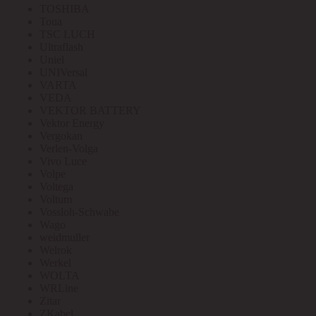
TOSHIBA
Toua
TSC LUCH
Ultraflash
Uniel
UNIVersal
VARTA
VEDA
VEKTOR BATTERY
Vektor Energy
Vergokan
Verlen-Volga
Vivo Luce
Volpe
Voltega
Voltum
Vossloh-Schwabe
Wago
weidmuller
Welrok
Werkel
WOLTA
WRLine
Zitar
ZKabel