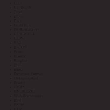
Delta
DENKIRS
Diod
Diora
DKC
DOMTOK
DORI/Blackmor
DURACELL
DUWI
EAE
EATON
Ecola
Econex
Ecoplast
EKF
Elbox
Electrolux Zanussi
Elektrostandard
Emafyl
EMAS
ENERGIZER
ERA Вентиляция
ESB
ESEN
ETA