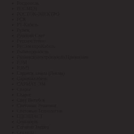
Росдюбель
РОСМЕН
РОСТОК-ЭЛЕКТРО
РСК
РТ-Кабель
Рубеж
Русский Свет
Русское тепло
РусЭлектроКабель
Рыбинсккабель
Рыбинскэлектрокабель(Призмиан)
РЭМ
РЭМЗ
Саранск лампа (Лисма)
Сарансккабель
САРМАТ-ЭМ
Сварог
Сварог
Свет Витебск
Световые Решения
Световые Технологии
СДСПЛАСТ
Севкабель
СегментЭнерго
Секунда