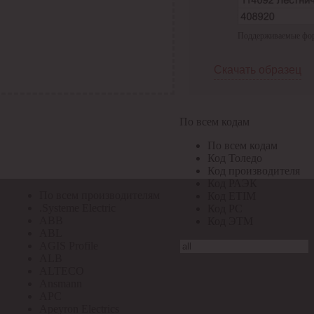
По всем кодам
Поддерживаемые форма
По всем кодам
Код Толедо
Код производителя
Скачать образец
Код РАЭК
Код ETIM
Код РС
Код ЭТМ
По всем кодам
Прочие
По всем кодам
По всем производителям
Код Толедо
Код производителя
Код РАЭК
По всем производителям
Код ETIM
.Systeme Electric
Код РС
ABB
Код ЭТМ
ABL
AGIS Profile
ALB
ALTECO
Ansmann
APC
Apeyron Electrics