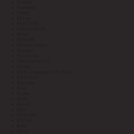
Outdoor
Panasonic
Paritet
ParLan
PARTNER
PATA/UNION
Patriot
PHILIPS
Phoenix contact
Pleomax
PowerCube
PROCONNECT
Prostar
QUEL (выведен с 05.2021)
RADUGA
Raychem
Rbuz
Rcable
REM
Renata
REV
REXANT
RITTAL
Ritter
Rivoli