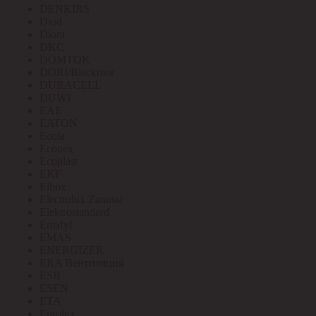
DENKIRS
Diod
Diora
DKC
DOMTOK
DORI/Blackmor
DURACELL
DUWI
EAE
EATON
Ecola
Econex
Ecoplast
EKF
Elbox
Electrolux Zanussi
Elektrostandard
Emafyl
EMAS
ENERGIZER
ERA Вентиляция
ESB
ESEN
ETA
Eurolux