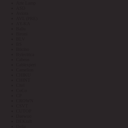
Arte Lamp
ASD
Aviora
AVL (PRE)
AY-KA
Ballu
Bironi
BLV
BS
Bticino
Bylectrica
Cabeus
Cablexpert
Camelion
CHIKU
CHINT
Citel
CoCo
CP
CROWN
CSVT
CUTOP
Daewoo
DEKraft
Delta