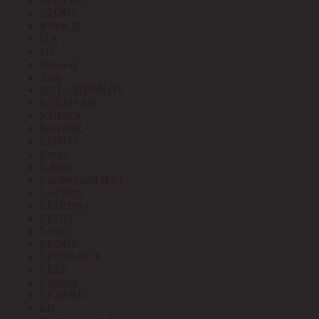
INTILED
INTRO
IONICH
ITK
ITL
Jazzway
Jung
KALASHNIKOV
KLEMSAN
KNIPEX
KODAK
KOPOS
Kranz
L-Flash
Leader Light (LL)
Led Strip
LEDeffect
LEDEL
Ledeo
LEDOS
LEDVANCE
LEEK
Legrand
LEZARD
LG