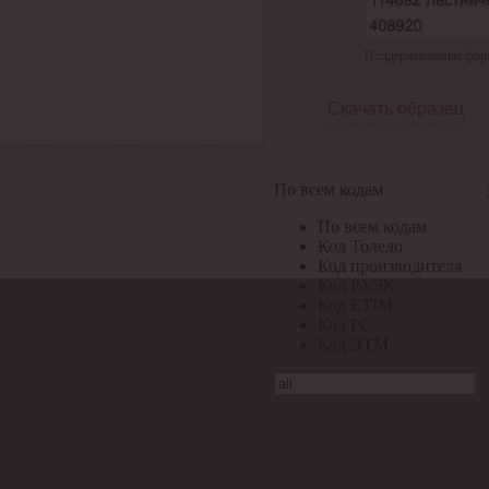
Поддерживаемые формат
Скачать образец
По всем кодам
По всем кодам
Код Толедо
Код производителя
Код РАЭК
Код ETIM
Код РС
Код ЭТМ