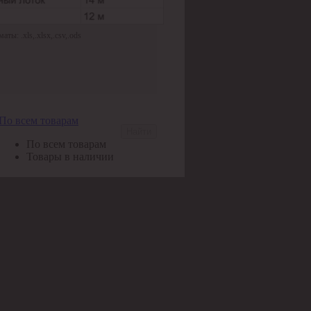
ы: .xls,.xlsx,.csv,.ods
По всем товарам
Найти
По всем товарам
Товары в наличии