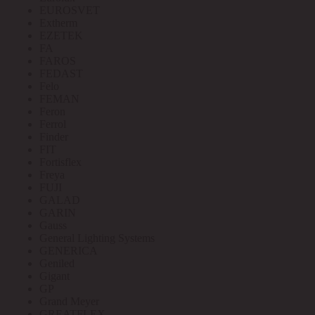
EUROSVET
Extherm
EZETEK
FA
FAROS
FEDAST
Felo
FEMAN
Feron
Ferrol
Finder
FIT
Fortisflex
Freya
FUJI
GALAD
GARIN
Gauss
General Lighting Systems
GENERICA
Geniled
Gigant
GP
Grand Meyer
GREATFLEX