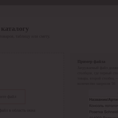
 каталогу
товаров, таблицу или смету.
Пример файла
Загружаемый файл долже
столбцов, где первый ст
товара, второй столбец 
количество запросов 50.
сии
ите файл
файл в область окна