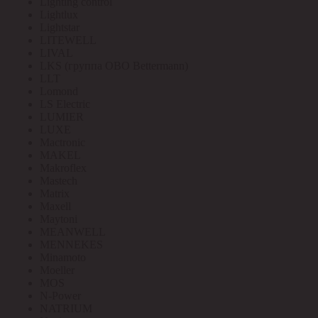
Lighting control
Lightlux
Lightstar
LITEWELL
LIVAL
LKS (группа OBO Bettermann)
LLT
Lomond
LS Electric
LUMIER
LUXE
Mactronic
MAKEL
Makroflex
Mastech
Matrix
Maxell
Maytoni
MEANWELL
MENNEKES
Minamoto
Moeller
MOS
N-Power
NATRIUM