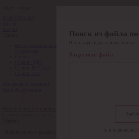
Отдел продаж
8 800 6000-600
Каталог
Акции
Поиск из файла по
Сервис
Используйте для поиска список 
Инструкция по работе
с сервисом
Загрузите файл
Оплата
Сервис ЭДО
Сервис ИТС-КА
Сервис API
Контакты
О компании
Вход
Регистрация
Крупнейший поставщик электро-технической продукции в Рос
Выбер
Найти
или перенесите 
Искать по всем разделам