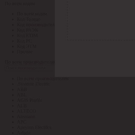
По всем кодам
По всем кодам
Код Толедо
Код производителя
Код РАЭК
Код ETIM
Код РС
Код ЭТМ
Прочие
По всем производителям
По всем производителям
.Systeme Electric
ABB
ABL
AGIS Profile
ALB
ALTECO
Ansmann
APC
Apeyron Electrics
Arlight