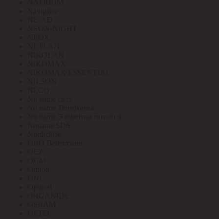
NATRIUM
Navigator
NE-AD
NEON-NIGHT
NEOX
NETLAN
NIKOLAN
NIKOMAX
NIKOMAX ESSENTIAL
NILSON
NLCO
No name свет
No name Телефония
No name Элементы питания
Noname SDS
Northcliffe
OBO Bettermann
OEZ
OGM
Omron
ONI
Opticell
ORGANIDE
OSRAM
OSTEC