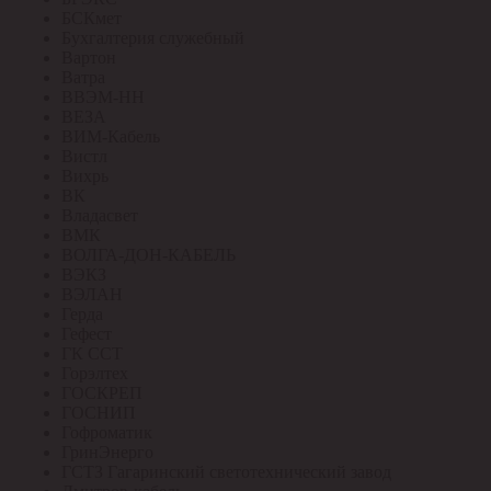
БСКмет
Бухгалтерия служебный
Вартон
Ватра
ВВЭМ-НН
ВЕЗА
ВИМ-Кабель
Вистл
Вихрь
ВК
Владасвет
ВМК
ВОЛГА-ДОН-КАБЕЛЬ
ВЭКЗ
ВЭЛАН
Герда
Гефест
ГК ССТ
Горэлтех
ГОСКРЕП
ГОСНИП
Гофроматик
ГринЭнерго
ГСТЗ Гагаринский светотехнический завод