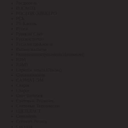
Росдюбель
РОСМЕН
РОСТОК-ЭЛЕКТРО
РСК
РТ-Кабель
Рубеж
Русский Свет
Русское тепло
РусЭлектроКабель
Рыбинсккабель
Рыбинскэлектрокабель(Призмиан)
РЭМ
РЭМЗ
Саранск лампа (Лисма)
Сарансккабель
САРМАТ-ЭМ
Сварог
Сварог
Свет Витебск
Световые Решения
Световые Технологии
СДСПЛАСТ
Севкабель
СегментЭнерго
Секунда