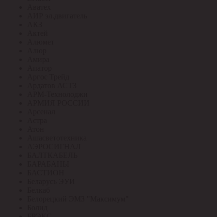
Аватех
АИР эл.двигатель
АКЗ
Актей
Алюмет
Алюр
Амира
Апатор
Аргос Трейд
Ардатов АСТЗ
АРМ-Технолоджи
АРМИЯ РОССИИ
Арсенал
Астра
Атон
Ашасветотехника
АЭРОСИГНАЛ
БАЛТКАБЕЛЬ
БАРАБАНЫ
БАСТИОН
Беларусь ЭУИ
Белкаб
Белорецкий ЭМЗ "Максимум"
Болид
БРЭКС