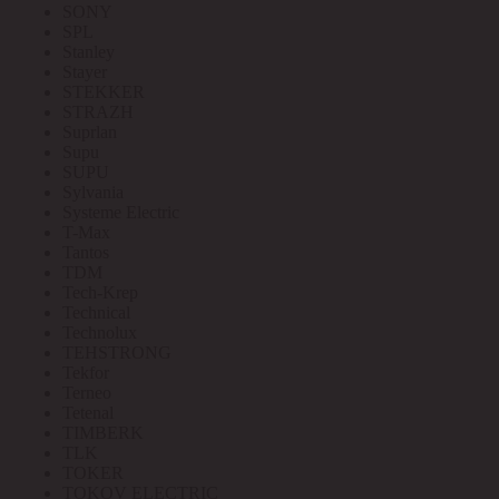
SONY
SPL
Stanley
Stayer
STEKKER
STRAZH
Suprlan
Supu
SUPU
Sylvania
Systeme Electric
T-Max
Tantos
TDM
Tech-Krep
Technical
Technolux
TEHSTRONG
Tekfor
Terneo
Tetenal
TIMBERK
TLK
TOKER
TOKOV ELECTRIC