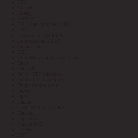
НЗС
НЗЭТК
Нилед
НИПОСТ
НКЗ /Электрокабель НН
НКУ
НОВАТЕК-ЭЛЕКТРО
Новомосковский КЗ
Новый свет
НПТ
НСК (Нижегородсетькабель)
Овен
ОНЛАЙТ
ООО "ЭТЗ" г.Калуга
ООО ГК Склад-Архив
Опора инжиниринг
Ордер
Ореол
Паракс
ПАРТНЕР-ЭЛЕКТРО
Паскаль
Пересвет
Пересвет КЗ
ПЗЭМИ
ПКТ