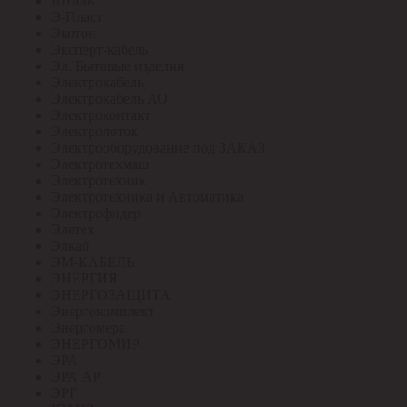
Штиль
Э-Пласт
Экотон
Эксперт-кабель
Эл. Бытовые изделия
Электрокабель
Электрокабель АО
Электроконтакт
Электролоток
Электрооборудование под ЗАКАЗ
Электротехмаш
Электротехник
Электротехника и Автоматика
Электрофидер
Элетех
Элкаб
ЭМ-КАБЕЛЬ
ЭНЕРГИЯ
ЭНЕРГОЗАЩИТА
Энергокомплект
Энергомера
ЭНЕРГОМИР
ЭРА
ЭРА АР
ЭРГ