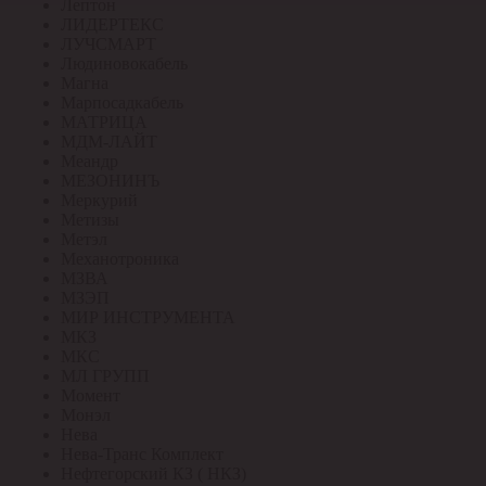
Лептон
ЛИДЕРТЕКС
ЛУЧСМАРТ
Людиновокабель
Магна
Марпосадкабель
МАТРИЦА
МДМ-ЛАЙТ
Меандр
МЕЗОНИНЪ
Меркурий
Метизы
Метэл
Механотроника
МЗВА
МЗЭП
МИР ИНСТРУМЕНТА
МКЗ
МКС
МЛ ГРУПП
Момент
Монэл
Нева
Нева-Транс Комплект
Нефтегорский КЗ ( НКЗ)