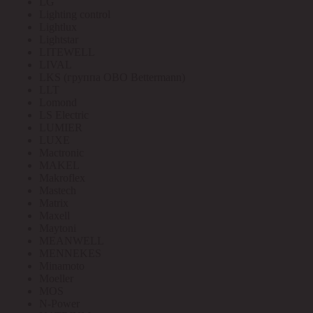
LG
Lighting control
Lightlux
Lightstar
LITEWELL
LIVAL
LKS (группа OBO Bettermann)
LLT
Lomond
LS Electric
LUMIER
LUXE
Mactronic
MAKEL
Makroflex
Mastech
Matrix
Maxell
Maytoni
MEANWELL
MENNEKES
Minamoto
Moeller
MOS
N-Power