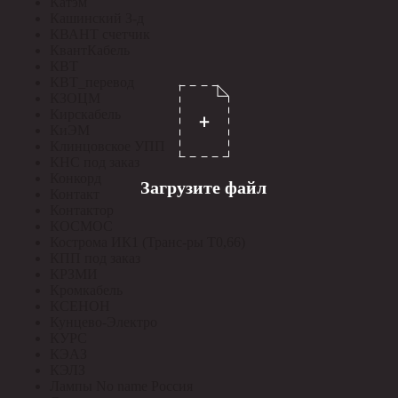
Катэм
Кашинский З-д
КВАНТ счетчик
КвантКабель
КВТ
КВТ_перевод
КЗОЦМ
Кирскабель
КиЭМ
Клинцовское УПП
КНС под заказ
Конкорд
Загрузите файл
Контакт
Контактор
КОСМОС
Кострома ИК1 (Транс-ры Т0,66)
КПП под заказ
КРЗМИ
Кромкабель
КСЕНОН
Кунцево-Электро
КУРС
КЭАЗ
КЭЛЗ
Лампы No name Россия