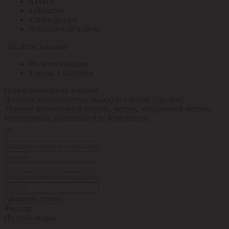
ЮАИЗ
я.Практик
я.Электрощит
Ярославский кабель
По всем товарам
По всем товарам
Товары в наличии
Поиск нескольких товаров
Добавьте номенклатуры (каждую с новой строчки).
Укажите количество в штуках, метрах, квадратных метрах,
килограммах, упаковках или комплектах.
1
2
Добавить строку
Фильтр:
По всем кодам