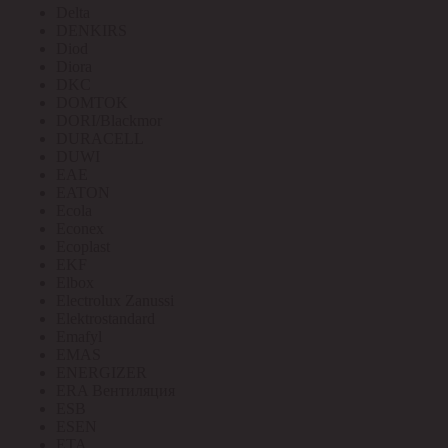
Delta
DENKIRS
Diod
Diora
DKC
DOMTOK
DORI/Blackmor
DURACELL
DUWI
EAE
EATON
Ecola
Econex
Ecoplast
EKF
Elbox
Electrolux Zanussi
Elektrostandard
Emafyl
EMAS
ENERGIZER
ERA Вентиляция
ESB
ESEN
ETA