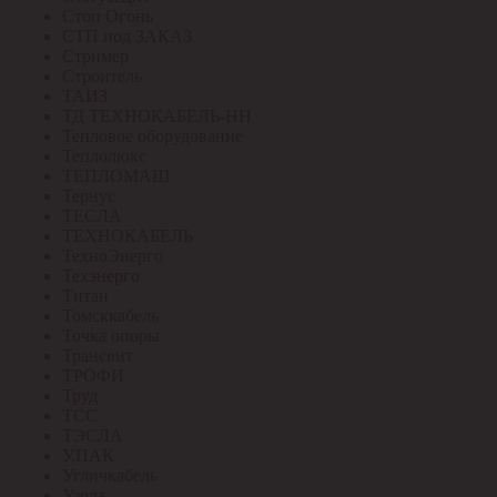
Стоп Огонь
СТП под ЗАКАЗ
Стример
Строитель
ТАИЗ
ТД ТЕХНОКАБЕЛЬ-НН
Тепловое оборудование
Теплолюкс
ТЕПЛОМАШ
Тернус
ТЕСЛА
ТЕХНОКАБЕЛЬ
ТехноЭнерго
Техэнерго
Титан
Томсккабель
Точка опоры
Трансвит
ТРОФИ
Труд
ТСС
ТЭСЛА
У.ПАК
Угличкабель
Узола