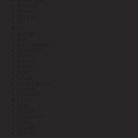
Interior Office
INTILED
INTRO
IONICH
ITK
ITL
Jazzway
Jung
KALASHNIKOV
KLEMSAN
KNIPEX
KODAK
KOPOS
Kranz
L-Flash
Leader Light (LL)
Led Strip
LEDeffect
LEDEL
Ledeo
LEDOS
LEDVANCE
LEEK
Legrand
LEZARD