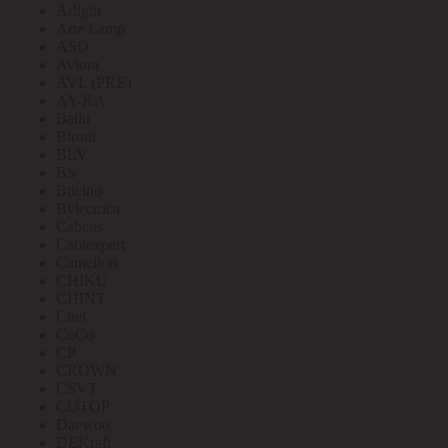
Arlight
Arte Lamp
ASD
Aviora
AVL (PRE)
AY-KA
Ballu
Bironi
BLV
BS
Bticino
Bylectrica
Cabeus
Cablexpert
Camelion
CHIKU
CHINT
Citel
CoCo
CP
CROWN
CSVT
CUTOP
Daewoo
DEKraft