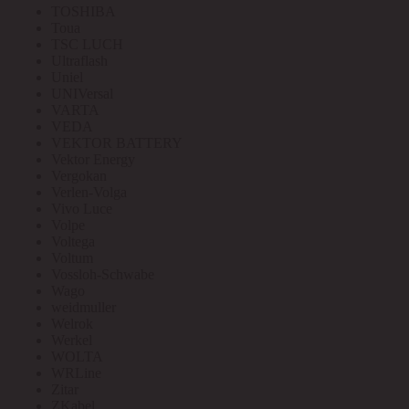
TOSHIBA
Toua
TSC LUCH
Ultraflash
Uniel
UNIVersal
VARTA
VEDA
VEKTOR BATTERY
Vektor Energy
Vergokan
Verlen-Volga
Vivo Luce
Volpe
Voltega
Voltum
Vossloh-Schwabe
Wago
weidmuller
Welrok
Werkel
WOLTA
WRLine
Zitar
ZKabel