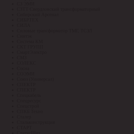
СЗ ЭМИ
СЗТТ Свердловский трансформаторный
Сибирский Арсенал
СИБРТЕХ
СИЛА
Силовые трансформатор ТМГ, ТСЗЛ
Синтэк
Система КМ
СКТ ГРУПП
СмартЭлектро
СМЗ
СОЛЕКС
Сосна
СОЭМИ
Союз (Универсал)
СПЕКТР
СПЕКТР
Спецкабель
Спецресурс
Спецстрой
СПКБ Техно
Сталер
Стальконструкция
СТАРТ
СтатусЩит