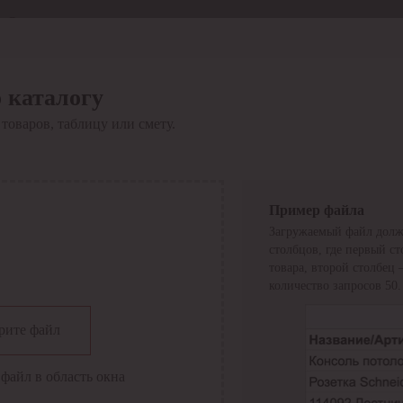
Отдел продаж
8 800 6000-600
Каталог
Акции
 каталогу
Сервис
товаров, таблицу или смету.
Инструкция по работе
с сервисом
Оплата
Сервис ЭДО
Сервис ИТС-КА
Пример файла
Сервис API
Загружаемый файл долж
Контакты
О компании
столбцов, где первый с
Вход
Регистрация
товара, второй столбец
количество запросов 50.
Крупнейший поставщик электро-технической продукции в
рите файл
России
Найти
файл в область окна
Искать по всем разделам