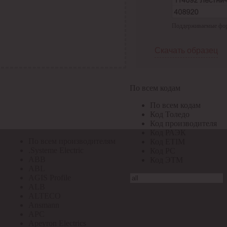
По всем кодам
Поддерживаемые форма
По всем кодам
Код Толедо
Код производителя
Скачать образец
Код РАЭК
Код ETIM
Код РС
Код ЭТМ
По всем кодам
Прочие
По всем кодам
По всем производителям
Код Толедо
Код производителя
Код РАЭК
По всем производителям
Код ETIM
.Systeme Electric
Код РС
ABB
Код ЭТМ
ABL
AGIS Profile
ALB
ALTECO
Ansmann
APC
Apeyron Electrics