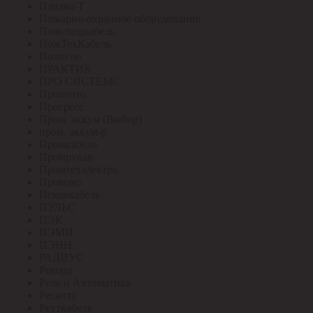
Плазма-Т
Пожарно-охранное оборудование
Пожспецкабель
ПожТехКабель
Полигон
ПРАКТИК
ПРО СИСТЕМС
Провенто
Прогресс
Пром. аккум (Выбор)
пром. аккум-р
Промкабель
Промрукав
Промтехэлектро
Промэко
Псковкабель
ПУЛЬС
ПЭК
ПЭМИ
ПЭНН
РАДИУС
Рекорд
Реле и Автоматика
Ресанта
Реуткабель