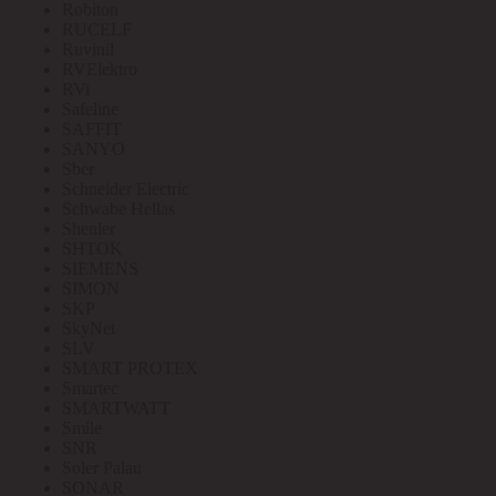
Robiton
RUCELF
Ruvinil
RVElektro
RVi
Safeline
SAFFIT
SANYO
Sber
Schneider Electric
Schwabe Hellas
Shenler
SHTOK
SIEMENS
SIMON
SKP
SkyNet
SLV
SMART PROTEX
Smartec
SMARTWATT
Smile
SNR
Soler Palau
SONAR