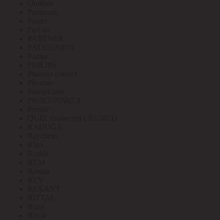
Outdoor
Panasonic
Paritet
ParLan
PARTNER
PATA/UNION
Patriot
PHILIPS
Phoenix contact
Pleomax
PowerCube
PROCONNECT
Prostar
QUEL (выведен с 05.2021)
RADUGA
Raychem
Rbuz
Rcable
REM
Renata
REV
REXANT
RITTAL
Ritter
Rivoli