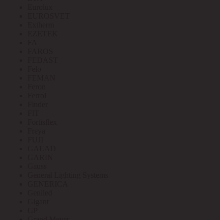
Eurolux
EUROSVET
Extherm
EZETEK
FA
FAROS
FEDAST
Felo
FEMAN
Feron
Ferrol
Finder
FIT
Fortisflex
Freya
FUJI
GALAD
GARIN
Gauss
General Lighting Systems
GENERICA
Geniled
Gigant
GP
Grand Meyer