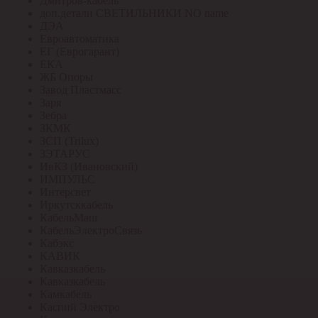
Дмитров-кабель
доп.детали СВЕТИЛЬНИКИ NO name
ДЭА
Евроавтоматика
ЕГ (Еврогарант)
ЕКА
ЖБ Опоры
Завод Пластмасс
Заря
Зебра
ЗКМК
ЗСП (Trilux)
ЗЭТАРУС
ИвКЗ (Ивановский)
ИМПУЛЬС
Интерсвет
Иркутсккабель
КабельМаш
КабельЭлектроСвязь
Кабэкс
КАВИК
Кавказкабель
Кавказкабель
Камкабель
Каспий Электро