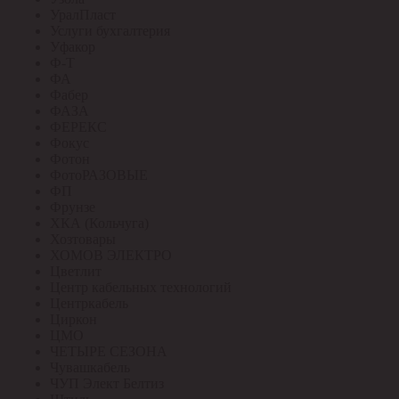
УралПласт
Услуги бухгалтерия
Уфакор
Ф-Т
ФА
Фабер
ФАЗА
ФЕРЕКС
Фокус
Фотон
ФотоРАЗОВЫЕ
ФП
Фрунзе
ХКА (Кольчуга)
Хозтовары
ХОМОВ ЭЛЕКТРО
Цветлит
Центр кабельных технологий
Центркабель
Циркон
ЦМО
ЧЕТЫРЕ СЕЗОНА
Чувашкабель
ЧУП Элект Белтиз