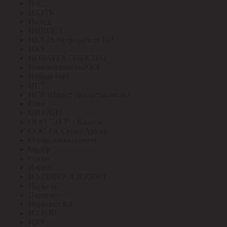
НЗС
НЗЭТК
Нилед
НИПОСТ
НКЗ /Электрокабель НН
НКУ
НОВАТЕК-ЭЛЕКТРО
Новомосковский КЗ
Новый свет
НПТ
НСК (Нижегородсетькабель)
Овен
ОНЛАЙТ
ООО "ЭТЗ" г.Калуга
ООО ГК Склад-Архив
Опора инжиниринг
Ордер
Ореол
Паракс
ПАРТНЕР-ЭЛЕКТРО
Паскаль
Пересвет
Пересвет КЗ
ПЗЭМИ
ПКТ