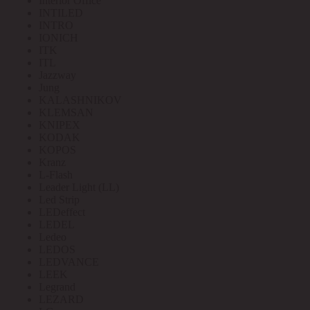
Interior Office
INTILED
INTRO
IONICH
ITK
ITL
Jazzway
Jung
KALASHNIKOV
KLEMSAN
KNIPEX
KODAK
KOPOS
Kranz
L-Flash
Leader Light (LL)
Led Strip
LEDeffect
LEDEL
Ledeo
LEDOS
LEDVANCE
LEEK
Legrand
LEZARD