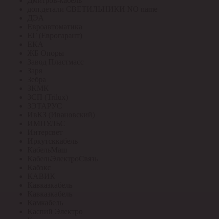
Дмитров-кабель
доп.детали СВЕТИЛЬНИКИ NO name
ДЭА
Евроавтоматика
ЕГ (Еврогарант)
ЕКА
ЖБ Опоры
Завод Пластмасс
Заря
Зебра
ЗКМК
ЗСП (Trilux)
ЗЭТАРУС
ИвКЗ (Ивановский)
ИМПУЛЬС
Интерсвет
Иркутсккабель
КабельМаш
КабельЭлектроСвязь
Кабэкс
КАВИК
Кавказкабель
Кавказкабель
Камкабель
Каспий Электро