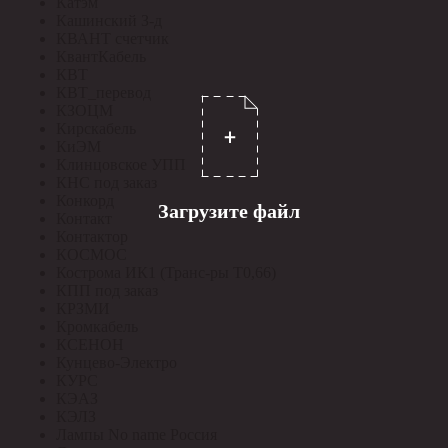
Катэм
Кашинский З-д
КВАНТ счетчик
КвантКабель
КВТ
КВТ_перевод
КЗОЦМ
Кирскабель
КиЭМ
Клинцовское УПП
КНС под заказ
Конкорд
Загрузите файл
Контакт
Контактор
КОСМОС
Кострома ИК1 (Транс-ры Т0,66)
КПП под заказ
КРЗМИ
Кромкабель
КСЕНОН
Кунцево-Электро
КУРС
КЭАЗ
КЭЛЗ
Лампы No name Россия