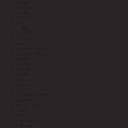
Robiton
RUCELF
Ruvinil
RVElektro
RVi
Safeline
SAFFIT
SANYO
Sber
Schneider Electric
Schwabe Hellas
Shenler
SHTOK
SIEMENS
SIMON
SKP
SkyNet
SLV
SMART PROTEX
Smartec
SMARTWATT
Smile
SNR
Soler Palau
SONAR