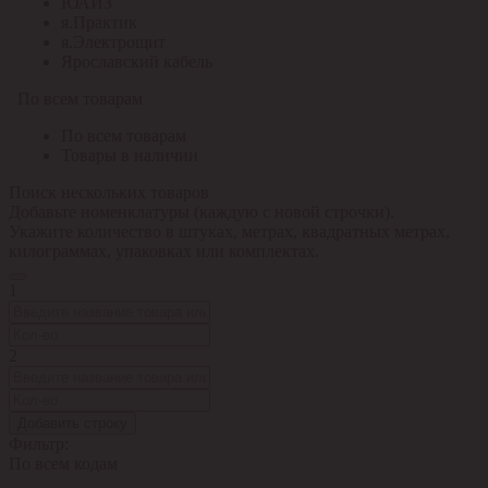
ЮАИЗ
я.Практик
я.Электрощит
Ярославский кабель
По всем товарам
По всем товарам
Товары в наличии
Поиск нескольких товаров
Добавьте номенклатуры (каждую с новой строчки).
Укажите количество в штуках, метрах, квадратных метрах,
килограммах, упаковках или комплектах.
1
2
Добавить строку
Фильтр:
По всем кодам