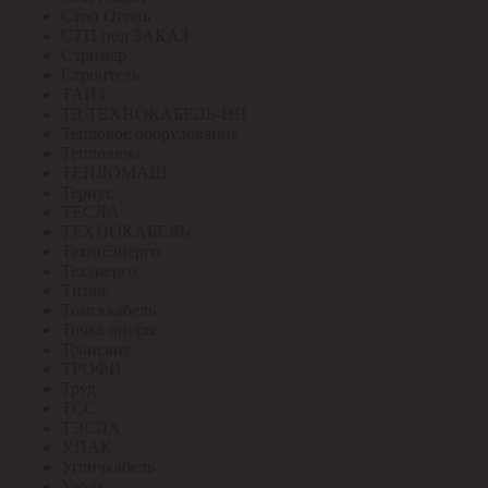
Стоп Огонь
СТП под ЗАКАЗ
Стример
Строитель
ТАИЗ
ТД ТЕХНОКАБЕЛЬ-НН
Тепловое оборудование
Теплолюкс
ТЕПЛОМАШ
Тернус
ТЕСЛА
ТЕХНОКАБЕЛЬ
ТехноЭнерго
Техэнерго
Титан
Томсккабель
Точка опоры
Трансвит
ТРОФИ
Труд
ТСС
ТЭСЛА
У.ПАК
Угличкабель
Узола