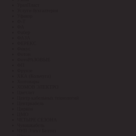
УралПласт
Услуги бухгалтерия
Уфакор
Ф-Т
ФА
Фабер
ФАЗА
ФЕРЕКС
Фокус
Фотон
ФотоРАЗОВЫЕ
ФП
Фрунзе
ХКА (Кольчуга)
Хозтовары
ХОМОВ ЭЛЕКТРО
Цветлит
Центр кабельных технологий
Центркабель
Циркон
ЦМО
ЧЕТЫРЕ СЕЗОНА
Чувашкабель
ЧУП Элект Белтиз