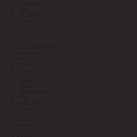
TOSHIBA
Toua
TSC LUCH
Ultraflash
Uniel
UNIVersal
VARTA
VEDA
VEKTOR BATTERY
Vektor Energy
Vergokan
Verlen-Volga
Vivo Luce
Volpe
Voltega
Voltum
Vossloh-Schwabe
Wago
weidmuller
Welrok
Werkel
WOLTA
WRLine
Zitar
ZKabel