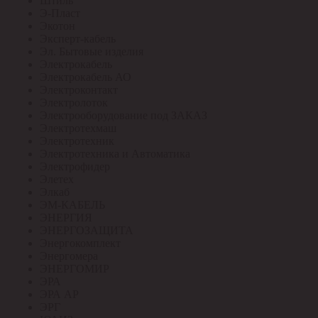
Штиль
Э-Пласт
Экотон
Эксперт-кабель
Эл. Бытовые изделия
Электрокабель
Электрокабель АО
Электроконтакт
Электролоток
Электрооборудование под ЗАКАЗ
Электротехмаш
Электротехник
Электротехника и Автоматика
Электрофидер
Элетех
Элкаб
ЭМ-КАБЕЛЬ
ЭНЕРГИЯ
ЭНЕРГОЗАЩИТА
Энергокомплект
Энергомера
ЭНЕРГОМИР
ЭРА
ЭРА АР
ЭРГ