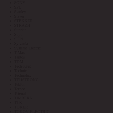
SONY
SPL
Stanley
Stayer
STEKKER
STRAZH
Suprlan
Supu
SUPU
Sylvania
Systeme Electric
T-Max
Tantos
TDM
Tech-Krep
Technical
Technolux
TEHSTRONG
Tekfor
Terneo
Tetenal
TIMBERK
TLK
TOKER
TOKOV ELECTRIC