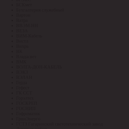
БСКмет
Бухгалтерия служебный
Вартон
Ватра
ВВЭМ-НН
ВЕЗА
ВИМ-Кабель
Вистл
Вихрь
ВК
Владасвет
ВМК
ВОЛГА-ДОН-КАБЕЛЬ
ВЭКЗ
ВЭЛАН
Герда
Гефест
ГК ССТ
Горэлтех
ГОСКРЕП
ГОСНИП
Гофроматик
ГринЭнерго
ГСТЗ Гагаринский светотехнический завод