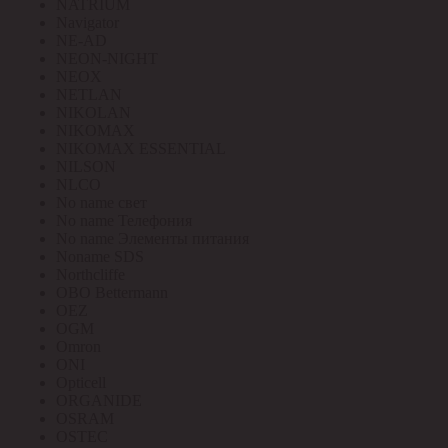
NATRIUM
Navigator
NE-AD
NEON-NIGHT
NEOX
NETLAN
NIKOLAN
NIKOMAX
NIKOMAX ESSENTIAL
NILSON
NLCO
No name свет
No name Телефония
No name Элементы питания
Noname SDS
Northcliffe
OBO Bettermann
OEZ
OGM
Omron
ONI
Opticell
ORGANIDE
OSRAM
OSTEC