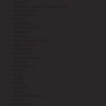
Плазма-Т
Пожарно-охранное оборудование
Пожспецкабель
ПожТехКабель
Полигон
ПРАКТИК
ПРО СИСТЕМС
Провенто
Прогресс
Пром. аккум (Выбор)
пром. аккум-р
Промкабель
Промрукав
Промтехэлектро
Промэко
Псковкабель
ПУЛЬС
ПЭК
ПЭМИ
ПЭНН
РАДИУС
Рекорд
Реле и Автоматика
Ресанта
Реуткабель