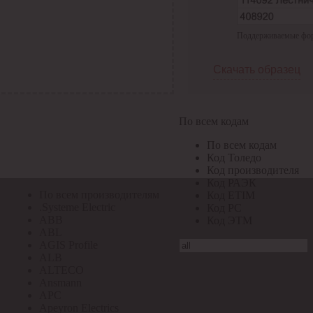
По всем кодам
Поддерживаемые форма
По всем кодам
Код Толедо
Код производителя
Скачать образец
Код РАЭК
Код ETIM
Код РС
Код ЭТМ
По всем кодам
Прочие
По всем кодам
По всем производителям
Код Толедо
Код производителя
Код РАЭК
По всем производителям
Код ETIM
.Systeme Electric
Код РС
ABB
Код ЭТМ
ABL
AGIS Profile
ALB
ALTECO
Ansmann
APC
Apeyron Electrics