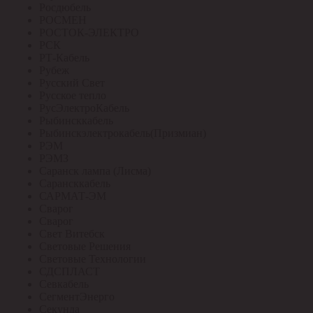
Росдюбель
РОСМЕН
РОСТОК-ЭЛЕКТРО
РСК
РТ-Кабель
Рубеж
Русский Свет
Русское тепло
РусЭлектроКабель
Рыбинсккабель
Рыбинскэлектрокабель(Призмиан)
РЭМ
РЭМЗ
Саранск лампа (Лисма)
Сарансккабель
САРМАТ-ЭМ
Сварог
Сварог
Свет Витебск
Световые Решения
Световые Технологии
СДСПЛАСТ
Севкабель
СегментЭнерго
Секунда