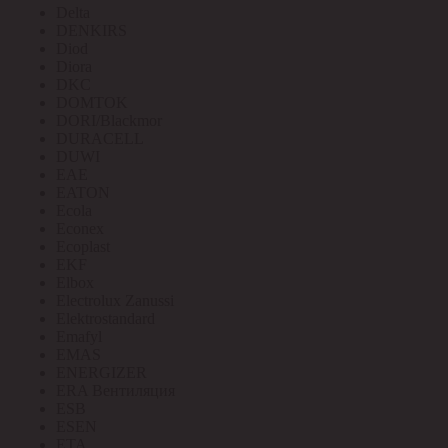
Delta
DENKIRS
Diod
Diora
DKC
DOMTOK
DORI/Blackmor
DURACELL
DUWI
EAE
EATON
Ecola
Econex
Ecoplast
EKF
Elbox
Electrolux Zanussi
Elektrostandard
Emafyl
EMAS
ENERGIZER
ERA Вентиляция
ESB
ESEN
ETA