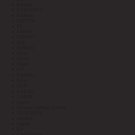
Eurolux
EUROSVET
Extherm
EZETEK
FA
FAROS
FEDAST
Felo
FEMAN
Feron
Ferrol
Finder
FIT
Fortisflex
Freya
FUJI
GALAD
GARIN
Gauss
General Lighting Systems
GENERICA
Geniled
Gigant
GP
Grand Meyer