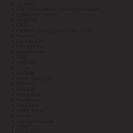
СЗ ЭМИ
СЗТТ Свердловский трансформаторный
Сибирский Арсенал
СИБРТЕХ
СИЛА
Силовые трансформатор ТМГ, ТСЗЛ
Синтэк
Система КМ
СКТ ГРУПП
СмартЭлектро
СМЗ
СОЛЕКС
Сосна
СОЭМИ
Союз (Универсал)
СПЕКТР
СПЕКТР
Спецкабель
Спецресурс
Спецстрой
СПКБ Техно
Сталер
Стальконструкция
СТАРТ
СтатусЩит