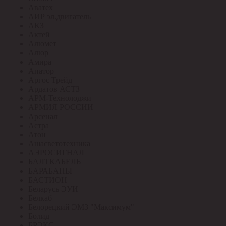
Аватех
АИР эл.двигатель
АКЗ
Актей
Алюмет
Алюр
Амира
Апатор
Аргос Трейд
Ардатов АСТЗ
АРМ-Технолоджи
АРМИЯ РОССИИ
Арсенал
Астра
Атон
Ашасветотехника
АЭРОСИГНАЛ
БАЛТКАБЕЛЬ
БАРАБАНЫ
БАСТИОН
Беларусь ЭУИ
Белкаб
Белорецкий ЭМЗ "Максимум"
Болид
БРЭКС