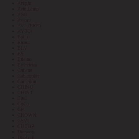
Arlight
Arte Lamp
ASD
Aviora
AVL (PRE)
AY-KA
Ballu
Bironi
BLV
BS
Bticino
Bylectrica
Cabeus
Cablexpert
Camelion
CHIKU
CHINT
Citel
CoCo
CP
CROWN
CSVT
CUTOP
Daewoo
DEKraft