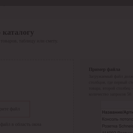
Отдел продаж
8 800 6000-600
Каталог
Акции
 каталогу
Сервис
товаров, таблицу или смету.
Инструкция по работе
с сервисом
Оплата
Сервис ЭДО
Сервис ИТС-КА
Пример файла
Сервис API
Загружаемый файл долж
Контакты
О компании
столбцов, где первый с
Вход
Регистрация
товара, второй столбец
количество запросов 50.
Крупнейший поставщик электро-технической продукции в
рите файл
России
Найти
файл в область окна
Искать по всем разделам