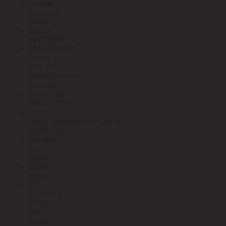
Outdoor
Panasonic
Paritet
ParLan
PARTNER
PATA/UNION
Patriot
PHILIPS
Phoenix contact
Pleomax
PowerCube
PROCONNECT
Prostar
QUEL (выведен с 05.2021)
RADUGA
Raychem
Rbuz
Rcable
REM
Renata
REV
REXANT
RITTAL
Ritter
Rivoli