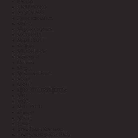
Лептон
ЛИДЕРТЕКС
ЛУЧСМАРТ
Людиновокабель
Магна
Марпосадкабель
МАТРИЦА
МДМ-ЛАЙТ
Меандр
МЕЗОНИНЪ
Меркурий
Метизы
Метэл
Механотроника
МЗВА
МЗЭП
МИР ИНСТРУМЕНТА
МКЗ
МКС
МЛ ГРУПП
Момент
Монэл
Нева
Нева-Транс Комплект
Нефтегорский КЗ ( НКЗ)