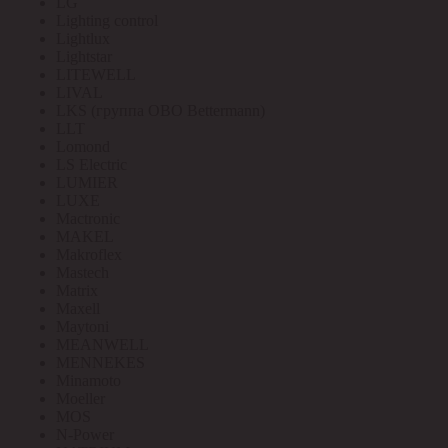
LG
Lighting control
Lightlux
Lightstar
LITEWELL
LIVAL
LKS (группа OBO Bettermann)
LLT
Lomond
LS Electric
LUMIER
LUXE
Mactronic
MAKEL
Makroflex
Mastech
Matrix
Maxell
Maytoni
MEANWELL
MENNEKES
Minamoto
Moeller
MOS
N-Power