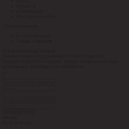
ЮАИЗ
я.Практик
я.Электрощит
Ярославский кабель
По всем товарам
По всем товарам
Товары в наличии
Поиск нескольких товаров
Добавьте номенклатуры (каждую с новой строчки).
Укажите количество в штуках, метрах, квадратных метрах,
килограммах, упаковках или комплектах.
1
2
Добавить строку
Фильтр:
По всем кодам