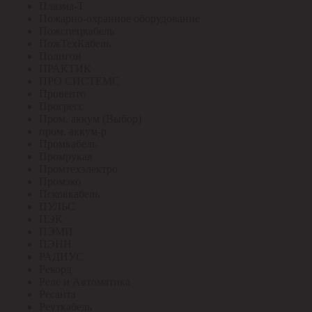
Плазма-Т
Пожарно-охранное оборудование
Пожспецкабель
ПожТехКабель
Полигон
ПРАКТИК
ПРО СИСТЕМС
Провенто
Прогресс
Пром. аккум (Выбор)
пром. аккум-р
Промкабель
Промрукав
Промтехэлектро
Промэко
Псковкабель
ПУЛЬС
ПЭК
ПЭМИ
ПЭНН
РАДИУС
Рекорд
Реле и Автоматика
Ресанта
Реуткабель