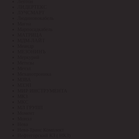
Лептон
ЛИДЕРТЕКС
ЛУЧСМАРТ
Людиновокабель
Магна
Марпосадкабель
МАТРИЦА
МДМ-ЛАЙТ
Меандр
МЕЗОНИНЪ
Меркурий
Метизы
Метэл
Механотроника
МЗВА
МЗЭП
МИР ИНСТРУМЕНТА
МКЗ
МКС
МЛ ГРУПП
Момент
Монэл
Нева
Нева-Транс Комплект
Нефтегорский КЗ ( НКЗ)