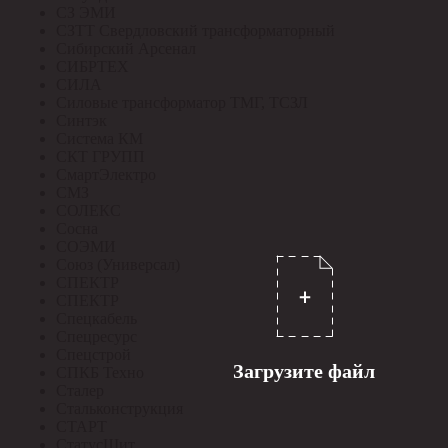
СЗ ЭМИ
СЗТТ Свердловский трансформаторный
Сибирский Арсенал
СИБРТЕХ
СИЛА
Силовые трансформатор ТМГ, ТСЗЛ
Синтэк
Система КМ
СКТ ГРУПП
СмартЭлектро
СМЗ
СОЛЕКС
Сосна
СОЭМИ
Союз (Универсал)
СПЕКТР
СПЕКТР
Спецкабель
Спецресурс
Спецстрой
Загрузите файл
СПКБ Техно
Сталер
Стальконструкция
СТАРТ
СтатусЩит