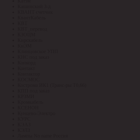
Катэм
Кашинский З-д
КВАНТ счетчик
КвантКабель
КВТ
КВТ_перевод
КЗОЦМ
Кирскабель
КиЭМ
Клинцовское УПП
КНС под заказ
Конкорд
Контакт
Контактор
КОСМОС
Кострома ИК1 (Транс-ры Т0,66)
КПП под заказ
КРЗМИ
Кромкабель
КСЕНОН
Кунцево-Электро
КУРС
КЭАЗ
КЭЛЗ
Лампы No name Россия