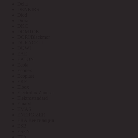
Delta
DENKIRS
Diod
Diora
DKC
DOMTOK
DORI/Blackmor
DURACELL
DUWI
EAE
EATON
Ecola
Econex
Ecoplast
EKF
Elbox
Electrolux Zanussi
Elektrostandard
Emafyl
EMAS
ENERGIZER
ERA Вентиляция
ESB
ESEN
ETA