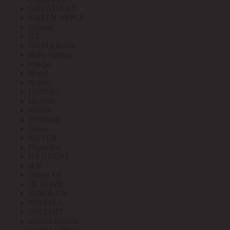
GREATFLEX
GREEN APPLE
Greenel
GT
GUSI Electric
Halla lighting
Haupa
Hegel
Helvar
HENSEL
Hi-Watt
Hintek
Hofmann
Horoz
HUTER
Hyperline
HYUNDAI
IEK
Image Art
IN HOME
INNOLUX
INSTALL
INSTART
Interior Electric