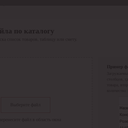
Отдел продаж
8 800 6000-600
Каталог
Акции
йла по каталогу
Сервис
ка список товаров, таблицу или смету.
Инструкция по работе
с сервисом
Оплата
Сервис ЭДО
Сервис ИТС-КА
Пример ф
Сервис API
Загружаемы
Контакты
О компании
столбцов, г
Вход
Регистрация
товара, вто
количество 
Крупнейший поставщик электро-технической продукции в
Выберите файл
России
Найти
перенесите файл в область окна
Искать по всем разделам