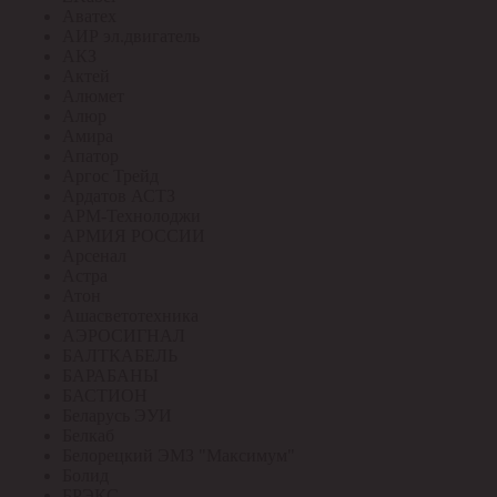
Аватех
АИР эл.двигатель
АКЗ
Актей
Алюмет
Алюр
Амира
Апатор
Аргос Трейд
Ардатов АСТЗ
АРМ-Технолоджи
АРМИЯ РОССИИ
Арсенал
Астра
Атон
Ашасветотехника
АЭРОСИГНАЛ
БАЛТКАБЕЛЬ
БАРАБАНЫ
БАСТИОН
Беларусь ЭУИ
Белкаб
Белорецкий ЭМЗ "Максимум"
Болид
БРЭКС