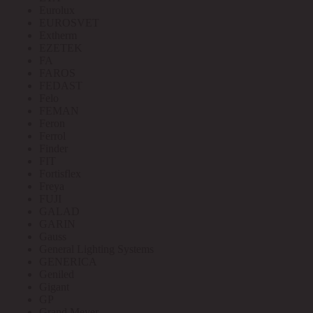
Eurolux
EUROSVET
Extherm
EZETEK
FA
FAROS
FEDAST
Felo
FEMAN
Feron
Ferrol
Finder
FIT
Fortisflex
Freya
FUJI
GALAD
GARIN
Gauss
General Lighting Systems
GENERICA
Geniled
Gigant
GP
Grand Meyer