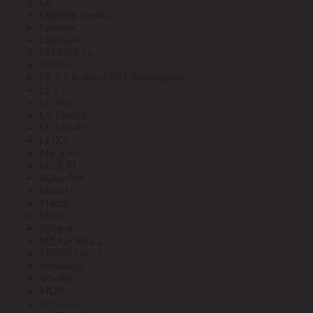
LG
Lighting control
Lightlux
Lightstar
LITEWELL
LIVAL
LKS (группа OBO Bettermann)
LLT
Lomond
LS Electric
LUMIER
LUXE
Mactronic
MAKEL
Makroflex
Mastech
Matrix
Maxell
Maytoni
MEANWELL
MENNEKES
Minamoto
Moeller
MOS
N-Power