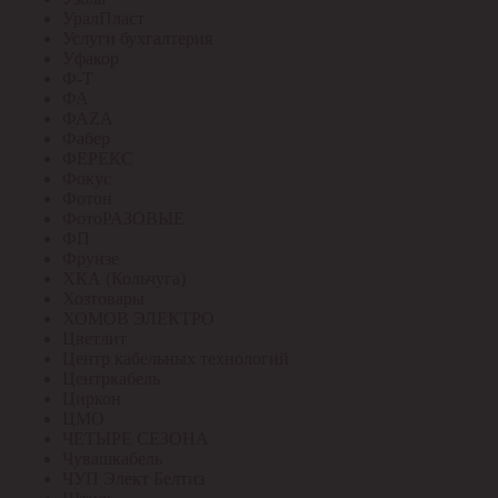
УралПласт
Услуги бухгалтерия
Уфакор
Ф-Т
ФА
ФАZА
Фабер
ФЕРЕКС
Фокус
Фотон
ФотоРАЗОВЫЕ
ФП
Фрунзе
ХКА (Кольчуга)
Хозтовары
ХОМОВ ЭЛЕКТРО
Цветлит
Центр кабельных технологий
Центркабель
Циркон
ЦМО
ЧЕТЫРЕ СЕЗОНА
Чувашкабель
ЧУП Элект Белтиз