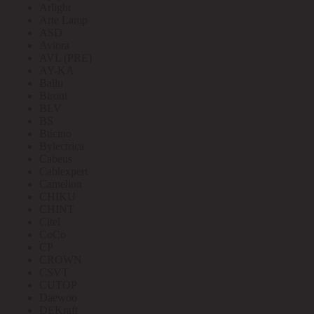
Arlight
Arte Lamp
ASD
Aviora
AVL (PRE)
AY-KA
Ballu
Bironi
BLV
BS
Bticino
Bylectrica
Cabeus
Cablexpert
Camelion
CHIKU
CHINT
Citel
CoCo
CP
CROWN
CSVT
CUTOP
Daewoo
DEKraft