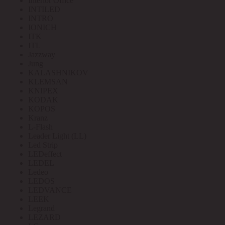
Interior Office
INTILED
INTRO
IONICH
ITK
ITL
Jazzway
Jung
KALASHNIKOV
KLEMSAN
KNIPEX
KODAK
KOPOS
Kranz
L-Flash
Leader Light (LL)
Led Strip
LEDeffect
LEDEL
Ledeo
LEDOS
LEDVANCE
LEEK
Legrand
LEZARD