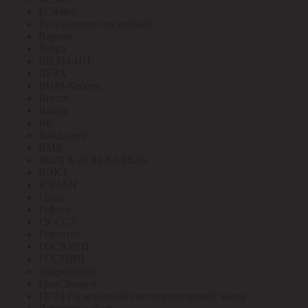
БСКмет
Бухгалтерия служебный
Вартон
Ватра
ВВЭМ-НН
ВЕЗА
ВИМ-Кабель
Вистл
Вихрь
ВК
Владасвет
ВМК
ВОЛГА-ДОН-КАБЕЛЬ
ВЭКЗ
ВЭЛАН
Герда
Гефест
ГК ССТ
Горэлтех
ГОСКРЕП
ГОСНИП
Гофроматик
ГринЭнерго
ГСТЗ Гагаринский светотехнический завод