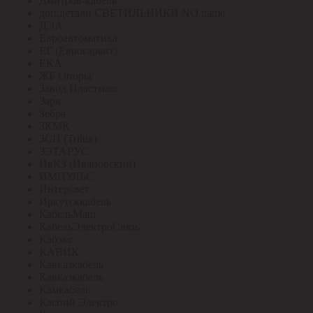
Дмитров-кабель
доп.детали СВЕТИЛЬНИКИ NO name
ДЭА
Евроавтоматика
ЕГ (Еврогарант)
ЕКА
ЖБ Опоры
Завод Пластмасс
Заря
Зебра
ЗКМК
ЗСП (Trilux)
ЗЭТАРУС
ИвКЗ (Ивановский)
ИМПУЛЬС
Интерсвет
Иркутсккабель
КабельМаш
КабельЭлектроСвязь
Кабэкс
КАВИК
Кавказкабель
Кавказкабель
Камкабель
Каспий Электро