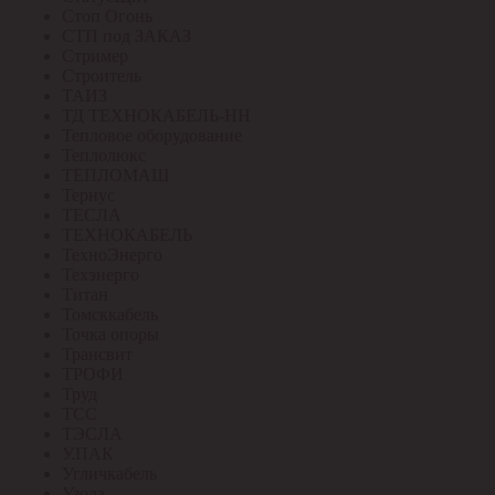
Стоп Огонь
СТП под ЗАКАЗ
Стример
Строитель
ТАИЗ
ТД ТЕХНОКАБЕЛЬ-НН
Тепловое оборудование
Теплолюкс
ТЕПЛОМАШ
Тернус
ТЕСЛА
ТЕХНОКАБЕЛЬ
ТехноЭнерго
Техэнерго
Титан
Томсккабель
Точка опоры
Трансвит
ТРОФИ
Труд
ТСС
ТЭСЛА
У.ПАК
Угличкабель
Узола