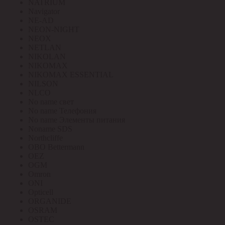
NATRIUM
Navigator
NE-AD
NEON-NIGHT
NEOX
NETLAN
NIKOLAN
NIKOMAX
NIKOMAX ESSENTIAL
NILSON
NLCO
No name свет
No name Телефония
No name Элементы питания
Noname SDS
Northcliffe
OBO Bettermann
OEZ
OGM
Omron
ONI
Opticell
ORGANIDE
OSRAM
OSTEC