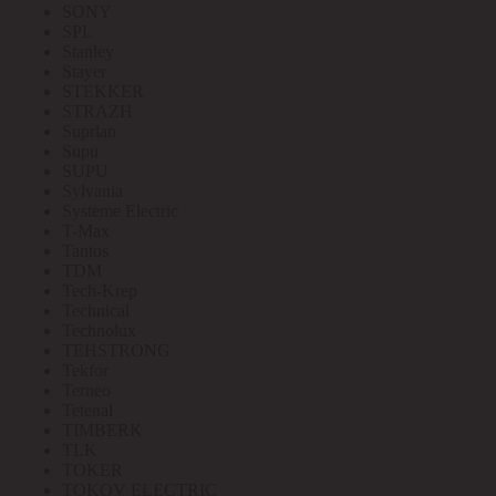
SONY
SPL
Stanley
Stayer
STEKKER
STRAZH
Suprlan
Supu
SUPU
Sylvania
Systeme Electric
T-Max
Tantos
TDM
Tech-Krep
Technical
Technolux
TEHSTRONG
Tekfor
Terneo
Tetenal
TIMBERK
TLK
TOKER
TOKOV ELECTRIC