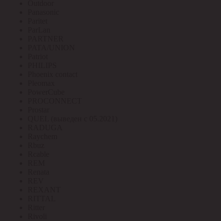
Outdoor
Panasonic
Paritet
ParLan
PARTNER
PATA/UNION
Patriot
PHILIPS
Phoenix contact
Pleomax
PowerCube
PROCONNECT
Prostar
QUEL (выведен с 05.2021)
RADUGA
Raychem
Rbuz
Rcable
REM
Renata
REV
REXANT
RITTAL
Ritter
Rivoli