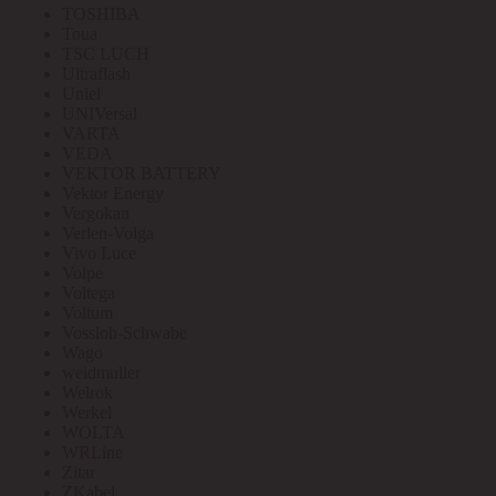
TOSHIBA
Toua
TSC LUCH
Ultraflash
Uniel
UNIVersal
VARTA
VEDA
VEKTOR BATTERY
Vektor Energy
Vergokan
Verlen-Volga
Vivo Luce
Volpe
Voltega
Voltum
Vossloh-Schwabe
Wago
weidmuller
Welrok
Werkel
WOLTA
WRLine
Zitar
ZKabel