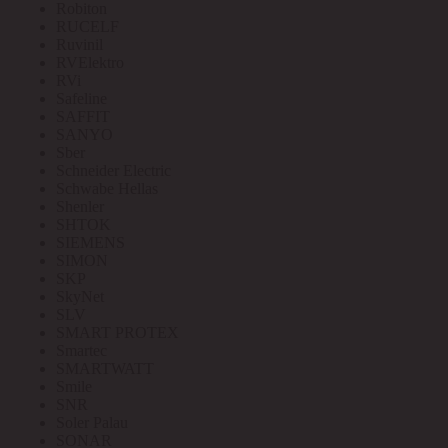
Robiton
RUCELF
Ruvinil
RVElektro
RVi
Safeline
SAFFIT
SANYO
Sber
Schneider Electric
Schwabe Hellas
Shenler
SHTOK
SIEMENS
SIMON
SKP
SkyNet
SLV
SMART PROTEX
Smartec
SMARTWATT
Smile
SNR
Soler Palau
SONAR