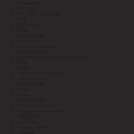
Росдюбель
РОСМЕН
РОСТОК-ЭЛЕКТРО
РСК
РТ-Кабель
Рубеж
Русский Свет
Русское тепло
РусЭлектроКабель
Рыбинсккабель
Рыбинскэлектрокабель(Призмиан)
РЭМ
РЭМЗ
Саранск лампа (Лисма)
Сарансккабель
САРМАТ-ЭМ
Сварог
Сварог
Свет Витебск
Световые Решения
Световые Технологии
СДСПЛАСТ
Севкабель
СегментЭнерго
Секунда