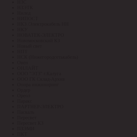
НЗС
НЗЭТК
Нилед
НИПОСТ
НКЗ /Электрокабель НН
НКУ
НОВАТЕК-ЭЛЕКТРО
Новомосковский КЗ
Новый свет
НПТ
НСК (Нижегородсетькабель)
Овен
ОНЛАЙТ
ООО "ЭТЗ" г.Калуга
ООО ГК Склад-Архив
Опора инжиниринг
Ордер
Ореол
Паракс
ПАРТНЕР-ЭЛЕКТРО
Паскаль
Пересвет
Пересвет КЗ
ПЗЭМИ
ПКТ