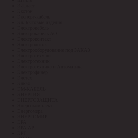
Штиль
Э-Пласт
Экотон
Эксперт-кабель
Эл. Бытовые изделия
Электрокабель
Электрокабель АО
Электроконтакт
Электролоток
Электрооборудование под ЗАКАЗ
Электротехмаш
Электротехник
Электротехника и Автоматика
Электрофидер
Элетех
Элкаб
ЭМ-КАБЕЛЬ
ЭНЕРГИЯ
ЭНЕРГОЗАЩИТА
Энергокомплект
Энергомера
ЭНЕРГОМИР
ЭРА
ЭРА АР
ЭРГ