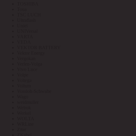
TOSHIBA
Toua
TSC LUCH
Ultraflash
Uniel
UNIVersal
VARTA
VEDA
VEKTOR BATTERY
Vektor Energy
Vergokan
Verlen-Volga
Vivo Luce
Volpe
Voltega
Voltum
Vossloh-Schwabe
Wago
weidmuller
Welrok
Werkel
WOLTA
WRLine
Zitar
ZKabel