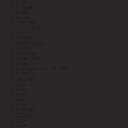
Outdoor
Panasonic
Paritet
ParLan
PARTNER
PATA/UNION
Patriot
PHILIPS
Phoenix contact
Pleomax
PowerCube
PROCONNECT
Prostar
QUEL (выведен с 05.2021)
RADUGA
Raychem
Rbuz
Rcable
REM
Renata
REV
REXANT
RITTAL
Ritter
Rivoli