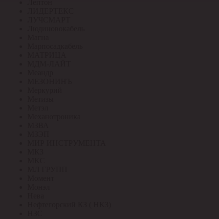
Лептон
ЛИДЕРТЕКС
ЛУЧСМАРТ
Людиновокабель
Магна
Марпосадкабель
МАТРИЦА
МДМ-ЛАЙТ
Меандр
МЕЗОНИНЪ
Меркурий
Метизы
Метэл
Механотроника
МЗВА
МЗЭП
МИР ИНСТРУМЕНТА
МКЗ
МКС
МЛ ГРУПП
Момент
Монэл
Нева
Нефтегорский КЗ ( НКЗ)
НЗС