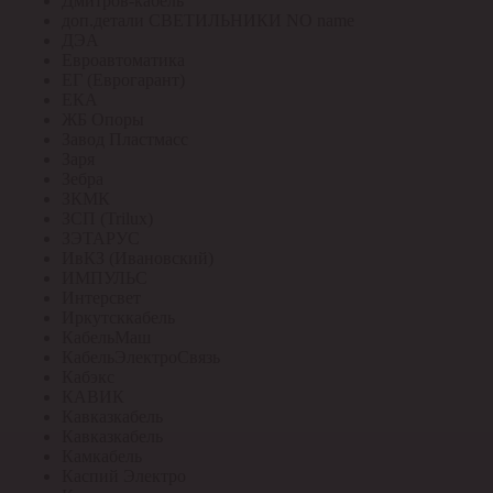
Дмитров-кабель
доп.детали СВЕТИЛЬНИКИ NO name
ДЭА
Евроавтоматика
ЕГ (Еврогарант)
ЕКА
ЖБ Опоры
Завод Пластмасс
Заря
Зебра
ЗКМК
ЗСП (Trilux)
ЗЭТАРУС
ИвКЗ (Ивановский)
ИМПУЛЬС
Интерсвет
Иркутсккабель
КабельМаш
КабельЭлектроСвязь
Кабэкс
КАВИК
Кавказкабель
Кавказкабель
Камкабель
Каспий Электро