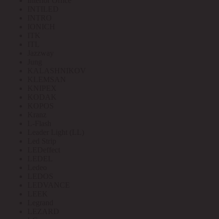
Interior Office
INTILED
INTRO
IONICH
ITK
ITL
Jazzway
Jung
KALASHNIKOV
KLEMSAN
KNIPEX
KODAK
KOPOS
Kranz
L-Flash
Leader Light (LL)
Led Strip
LEDeffect
LEDEL
Ledeo
LEDOS
LEDVANCE
LEEK
Legrand
LEZARD