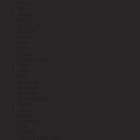
SONY
SPL
Stanley
Stayer
STEKKER
STRAZH
Suprlan
Supu
SUPU
Sylvania
Systeme Electric
T-Max
Tantos
TDM
Tech-Krep
Technical
Technolux
TEHSTRONG
Tekfor
Terneo
Tetenal
TIMBERK
TLK
TOKER
TOKOV ELECTRIC