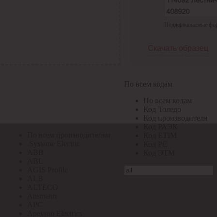
По всем кодам
Поддерживаемые форма
По всем кодам
Код Толедо
Код производителя
Скачать образец
Код РАЭК
Код ETIM
Код РС
Код ЭТМ
По всем кодам
Прочие
По всем кодам
По всем производителям
Код Толедо
Код производителя
Код РАЭК
По всем производителям
Код ETIM
.Systeme Electric
Код РС
ABB
Код ЭТМ
ABL
AGIS Profile
ALB
ALTECO
Ansmann
APC
Apeyron Electrics