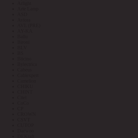
Arlight
Arte Lamp
ASD
Aviora
AVL (PRE)
AY-KA
Ballu
Bironi
BLV
BS
Bticino
Bylectrica
Cabeus
Cablexpert
Camelion
CHIKU
CHINT
Citel
CoCo
CP
CROWN
CSVT
CUTOP
Daewoo
DEKraft