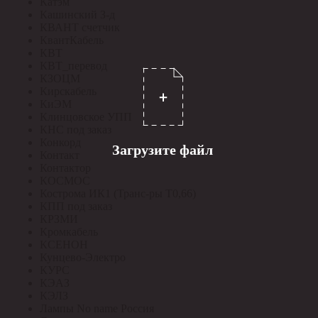
Катэм
Кашинский З-д
КВАНТ счетчик
КвантКабель
КВТ
КВТ_перевод
КЗОЦМ
Кирскабель
КиЭМ
Клинцовское УПП
КНС под заказ
Конкорд
Загрузите файл
Контакт
Контактор
КОСМОС
Кострома ИК1 (Транс-ры Т0,66)
КПП под заказ
КРЗМИ
Кромкабель
КСЕНОН
Кунцево-Электро
КУРС
КЭАЗ
КЭЛЗ
Лампы No name Россия