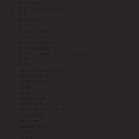
РОСМЕН
РОСТОК-ЭЛЕКТРО
РСК
РТ-Кабель
Рубеж
Русский Свет
Русское тепло
РусЭлектроКабель
Рыбинсккабель
Рыбинскэлектрокабель(Призмиан)
РЭМ
РЭМЗ
Саранск лампа (Лисма)
Сарансккабель
САРМАТ-ЭМ
Сварог
Сварог
Свет Витебск
Световые Решения
Световые Технологии
СДСПЛАСТ
Севкабель
СегментЭнерго
Секунда
СЗ ЭМИ