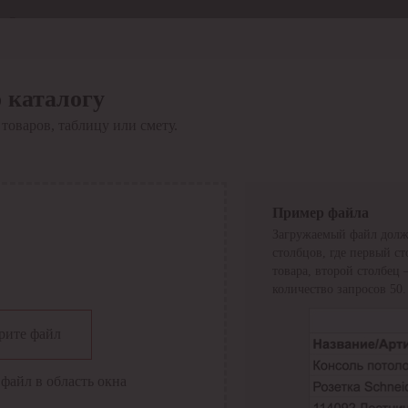
Отдел продаж
8 800 6000-600
Каталог
Акции
 каталогу
Сервис
товаров, таблицу или смету.
Инструкция по работе
с сервисом
Оплата
Сервис ЭДО
Сервис ИТС-КА
Пример файла
Сервис API
Загружаемый файл долж
Контакты
О компании
столбцов, где первый с
Вход
Регистрация
товара, второй столбец
количество запросов 50.
Крупнейший поставщик электро-технической продукции в
рите файл
России
Найти
файл в область окна
Искать по всем разделам