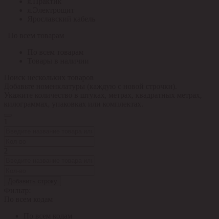
я.Практик
я.Электрощит
Ярославский кабель
По всем товарам
По всем товарам
Товары в наличии
Поиск нескольких товаров
Добавьте номенклатуры (каждую с новой строчки).
Укажите количество в штуках, метрах, квадратных метрах,
килограммах, упаковках или комплектах.
1
2
Добавить строку
Фильтр:
По всем кодам
По всем кодам