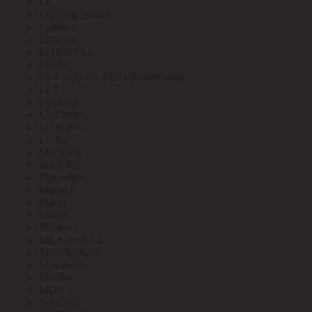
LG
Lighting control
Lightlux
Lightstar
LITEWELL
LIVAL
LKS (группа OBO Bettermann)
LLT
Lomond
LS Electric
LUMIER
LUXE
Mactronic
MAKEL
Makroflex
Mastech
Matrix
Maxell
Maytoni
MEANWELL
MENNEKES
Minamoto
Moeller
MOS
N-Power