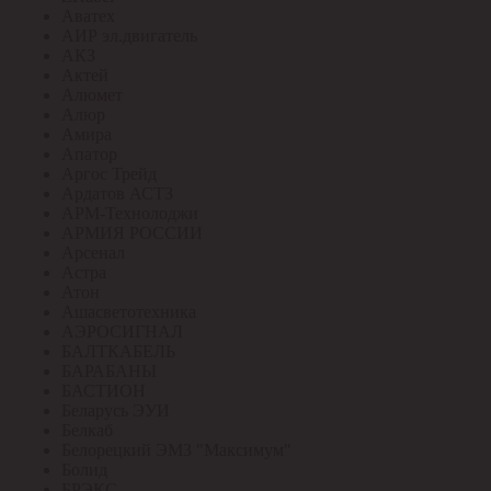
Аватех
АИР эл.двигатель
АКЗ
Актей
Алюмет
Алюр
Амира
Апатор
Аргос Трейд
Ардатов АСТЗ
АРМ-Технолоджи
АРМИЯ РОССИИ
Арсенал
Астра
Атон
Ашасветотехника
АЭРОСИГНАЛ
БАЛТКАБЕЛЬ
БАРАБАНЫ
БАСТИОН
Беларусь ЭУИ
Белкаб
Белорецкий ЭМЗ "Максимум"
Болид
БРЭКС