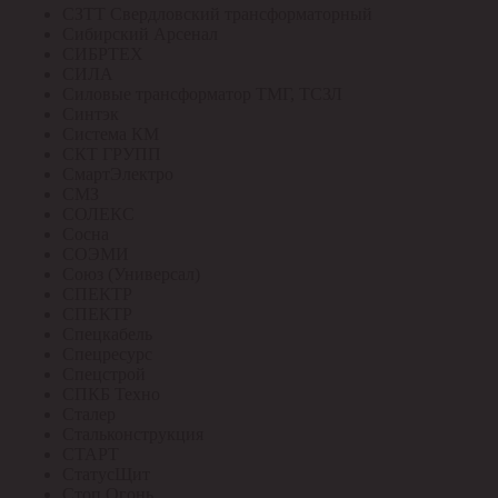
СЗТТ Свердловский трансформаторный
Сибирский Арсенал
СИБРТЕХ
СИЛА
Силовые трансформатор ТМГ, ТСЗЛ
Синтэк
Система КМ
СКТ ГРУПП
СмартЭлектро
СМЗ
СОЛЕКС
Сосна
СОЭМИ
Союз (Универсал)
СПЕКТР
СПЕКТР
Спецкабель
Спецресурс
Спецстрой
СПКБ Техно
Сталер
Стальконструкция
СТАРТ
СтатусЩит
Стоп Огонь