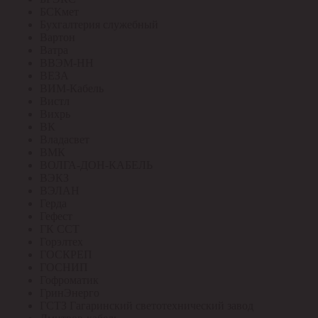
БСКмет
Бухгалтерия служебный
Вартон
Ватра
ВВЭМ-НН
ВЕЗА
ВИМ-Кабель
Вистл
Вихрь
ВК
Владасвет
ВМК
ВОЛГА-ДОН-КАБЕЛЬ
ВЭКЗ
ВЭЛАН
Герда
Гефест
ГК ССТ
Горэлтех
ГОСКРЕП
ГОСНИП
Гофроматик
ГринЭнерго
ГСТЗ Гагаринский светотехнический завод