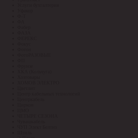
Услуги бухгалтерия
Уфакор
Ф-Т
ФА
Фабер
ФАЗА
ФЕРЕКС
Фокус
Фотон
ФотоРАЗОВЫЕ
ФП
Фрунзе
ХКА (Кольчуга)
Хозтовары
ХОМОВ ЭЛЕКТРО
Цветлит
Центр кабельных технологий
Центркабель
Циркон
ЦМО
ЧЕТЫРЕ СЕЗОНА
Чувашкабель
ЧУП Элект Белтиз
Штиль