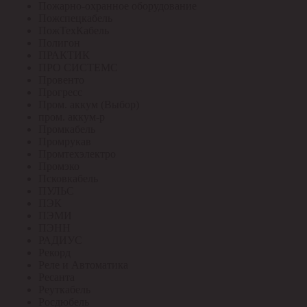
Пожарно-охранное оборудование
Пожспецкабель
ПожТехКабель
Полигон
ПРАКТИК
ПРО СИСТЕМС
Провенто
Прогресс
Пром. аккум (Выбор)
пром. аккум-р
Промкабель
Промрукав
Промтехэлектро
Промэко
Псковкабель
ПУЛЬС
ПЭК
ПЭМИ
ПЭНН
РАДИУС
Рекорд
Реле и Автоматика
Ресанта
Реуткабель
Росдюбель