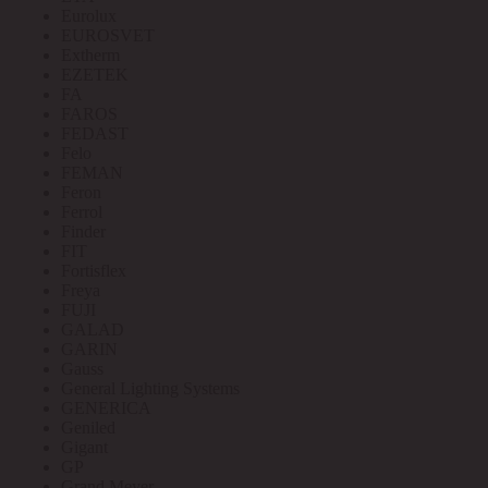
Eurolux
EUROSVET
Extherm
EZETEK
FA
FAROS
FEDAST
Felo
FEMAN
Feron
Ferrol
Finder
FIT
Fortisflex
Freya
FUJI
GALAD
GARIN
Gauss
General Lighting Systems
GENERICA
Geniled
Gigant
GP
Grand Meyer