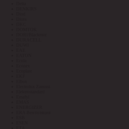
Delta
DENKIRS
Diod
Diora
DKC
DOMTOK
DORI/Blackmor
DURACELL
DUWI
EAE
EATON
Ecola
Econex
Ecoplast
EKF
Elbox
Electrolux Zanussi
Elektrostandard
Emafyl
EMAS
ENERGIZER
ERA Вентиляция
ESB
ESEN
ETA