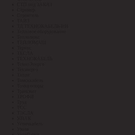
СТП под ЗАКАЗ
Стример
Строитель
ТАИЗ
ТД ТЕХНОКАБЕЛЬ-НН
Тепловое оборудование
Теплолюкс
ТЕПЛОМАШ
Тернус
ТЕСЛА
ТЕХНОКАБЕЛЬ
ТехноЭнерго
Техэнерго
Титан
Томсккабель
Точка опоры
Трансвит
ТРОФИ
Труд
ТСС
ТЭСЛА
У.ПАК
Угличкабель
Узола
УралПласт