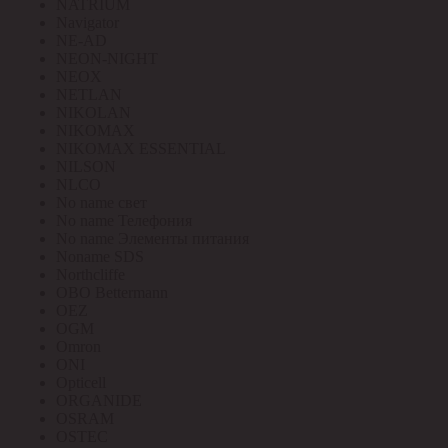
NATRIUM
Navigator
NE-AD
NEON-NIGHT
NEOX
NETLAN
NIKOLAN
NIKOMAX
NIKOMAX ESSENTIAL
NILSON
NLCO
No name свет
No name Телефония
No name Элементы питания
Noname SDS
Northcliffe
OBO Bettermann
OEZ
OGM
Omron
ONI
Opticell
ORGANIDE
OSRAM
OSTEC