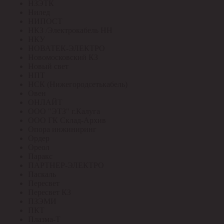
НЗЭТК
Нилед
НИПОСТ
НКЗ /Электрокабель НН
НКУ
НОВАТЕК-ЭЛЕКТРО
Новомосковский КЗ
Новый свет
НПТ
НСК (Нижегородсетькабель)
Овен
ОНЛАЙТ
ООО "ЭТЗ" г.Калуга
ООО ГК Склад-Архив
Опора инжиниринг
Ордер
Ореол
Паракс
ПАРТНЕР-ЭЛЕКТРО
Паскаль
Пересвет
Пересвет КЗ
ПЗЭМИ
ПКТ
Плазма-Т