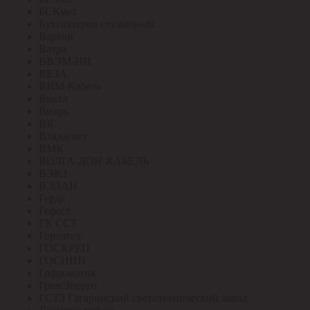
БСКмет
Бухгалтерия служебный
Вартон
Ватра
ВВЭМ-НН
ВЕЗА
ВИМ-Кабель
Вистл
Вихрь
ВК
Владасвет
ВМК
ВОЛГА-ДОН-КАБЕЛЬ
ВЭКЗ
ВЭЛАН
Герда
Гефест
ГК ССТ
Горэлтех
ГОСКРЕП
ГОСНИП
Гофроматик
ГринЭнерго
ГСТЗ Гагаринский светотехнический завод