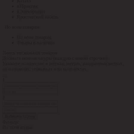
ЮАИЗ
я.Практик
я.Электрощит
Ярославский кабель
По всем товарам
По всем товарам
Товары в наличии
Поиск нескольких товаров
Добавьте номенклатуры (каждую с новой строчки).
Укажите количество в штуках, метрах, квадратных метрах,
килограммах, упаковках или комплектах.
1
2
Добавить строку
Фильтр:
По всем кодам