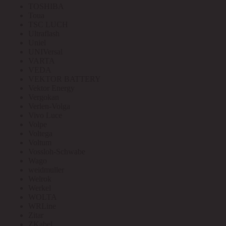
TOSHIBA
Toua
TSC LUCH
Ultraflash
Uniel
UNIVersal
VARTA
VEDA
VEKTOR BATTERY
Vektor Energy
Vergokan
Verlen-Volga
Vivo Luce
Volpe
Voltega
Voltum
Vossloh-Schwabe
Wago
weidmuller
Welrok
Werkel
WOLTA
WRLine
Zitar
ZKabel