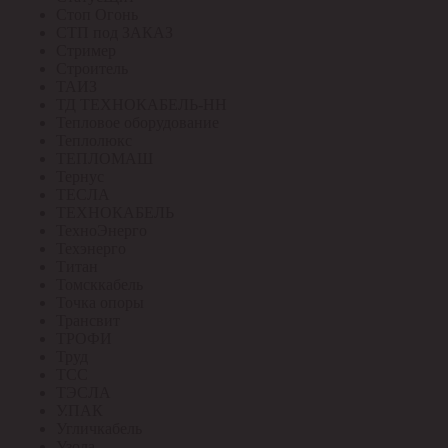
Стоп Огонь
СТП под ЗАКАЗ
Стример
Строитель
ТАИЗ
ТД ТЕХНОКАБЕЛЬ-НН
Тепловое оборудование
Теплолюкс
ТЕПЛОМАШ
Тернус
ТЕСЛА
ТЕХНОКАБЕЛЬ
ТехноЭнерго
Техэнерго
Титан
Томсккабель
Точка опоры
Трансвит
ТРОФИ
Труд
ТСС
ТЭСЛА
У.ПАК
Угличкабель
Узола