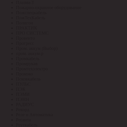
Плазма-Т
Пожарно-охранное оборудование
Пожспецкабель
ПожТехКабель
Полигон
ПРАКТИК
ПРО СИСТЕМС
Провенто
Прогресс
Пром. аккум (Выбор)
пром. аккум-р
Промкабель
Промрукав
Промтехэлектро
Промэко
Псковкабель
ПУЛЬС
ПЭК
ПЭМИ
ПЭНН
РАДИУС
Рекорд
Реле и Автоматика
Ресанта
Реуткабель