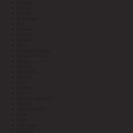
Robiton
RUCELF
Ruvinil
RVElektro
RVi
Safeline
SAFFIT
SANYO
Sber
Schneider Electric
Schwabe Hellas
Shenler
SHTOK
SIEMENS
SIMON
SKP
SkyNet
SLV
SMART PROTEX
Smartec
SMARTWATT
Smile
SNR
Soler Palau
SONAR