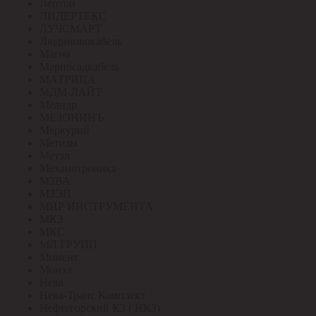
Лептон
ЛИДЕРТЕКС
ЛУЧСМАРТ
Людиновокабель
Магна
Марпосадкабель
МАТРИЦА
МДМ-ЛАЙТ
Меандр
МЕЗОНИНЪ
Меркурий
Метизы
Метэл
Механотроника
МЗВА
МЗЭП
МИР ИНСТРУМЕНТА
МКЗ
МКС
МЛ ГРУПП
Момент
Монэл
Нева
Нева-Транс Комплект
Нефтегорский КЗ ( НКЗ)