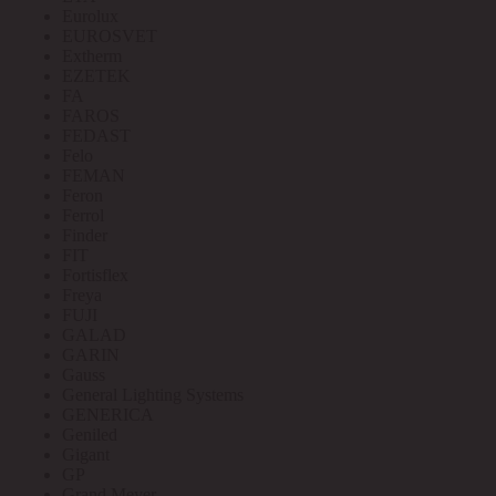
Eurolux
EUROSVET
Extherm
EZETEK
FA
FAROS
FEDAST
Felo
FEMAN
Feron
Ferrol
Finder
FIT
Fortisflex
Freya
FUJI
GALAD
GARIN
Gauss
General Lighting Systems
GENERICA
Geniled
Gigant
GP
Grand Meyer