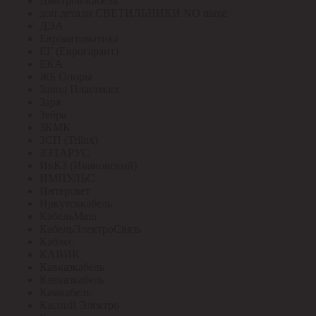
Дмитров-кабель
доп.детали СВЕТИЛЬНИКИ NO name
ДЭА
Евроавтоматика
ЕГ (Еврогарант)
ЕКА
ЖБ Опоры
Завод Пластмасс
Заря
Зебра
ЗКМК
ЗСП (Trilux)
ЗЭТАРУС
ИвКЗ (Ивановский)
ИМПУЛЬС
Интерсвет
Иркутсккабель
КабельМаш
КабельЭлектроСвязь
Кабэкс
КАВИК
Кавказкабель
Кавказкабель
Камкабель
Каспий Электро