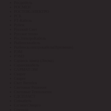
Росдюбель
РОСМЕН
РОСТОК-ЭЛЕКТРО
РСК
РТ-Кабель
Рубеж
Русский Свет
Русское тепло
РусЭлектроКабель
Рыбинсккабель
Рыбинскэлектрокабель(Призмиан)
РЭМ
РЭМЗ
Саранск лампа (Лисма)
Сарансккабель
САРМАТ-ЭМ
Сварог
Сварог
Свет Витебск
Световые Решения
Световые Технологии
СДСПЛАСТ
Севкабель
СегментЭнерго
Секунда