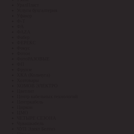
УралПласт
Услуги бухгалтерия
Уфакор
Ф-Т
ФА
ФАZА
Фабер
ФЕРЕКС
Фокус
Фотон
ФотоРАЗОВЫЕ
ФП
Фрунзе
ХКА (Кольчуга)
Хозтовары
ХОМОВ ЭЛЕКТРО
Цветлит
Центр кабельных технологий
Центркабель
Циркон
ЦМО
ЧЕТЫРЕ СЕЗОНА
Чувашкабель
ЧУП Элект Белтиз