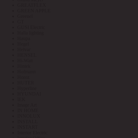
GREATFLEX
GREEN APPLE
Greenel
GT
GUSI Electric
Halla lighting
Haupa
Hegel
Helvar
HENSEL
Hi-Watt
Hintek
Hofmann
Horoz
HUTER
Hyperline
HYUNDAI
IEK
Image Art
IN HOME
INNOLUX
INSTALL
INSTART
Interior Electric