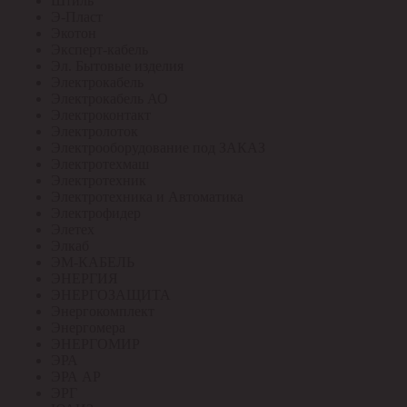
Штиль
Э-Пласт
Экотон
Эксперт-кабель
Эл. Бытовые изделия
Электрокабель
Электрокабель АО
Электроконтакт
Электролоток
Электрооборудование под ЗАКАЗ
Электротехмаш
Электротехник
Электротехника и Автоматика
Электрофидер
Элетех
Элкаб
ЭМ-КАБЕЛЬ
ЭНЕРГИЯ
ЭНЕРГОЗАЩИТА
Энергокомплект
Энергомера
ЭНЕРГОМИР
ЭРА
ЭРА АР
ЭРГ