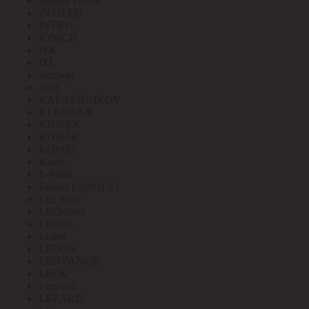
Interior Office
INTILED
INTRO
IONICH
ITK
ITL
Jazzway
Jung
KALASHNIKOV
KLEMSAN
KNIPEX
KODAK
KOPOS
Kranz
L-Flash
Leader Light (LL)
Led Strip
LEDeffect
LEDEL
Ledeo
LEDOS
LEDVANCE
LEEK
Legrand
LEZARD