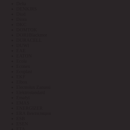
Delta
DENKIRS
Diod
Diora
DKC
DOMTOK
DORI/Blackmor
DURACELL
DUWI
EAE
EATON
Ecola
Econex
Ecoplast
EKF
Elbox
Electrolux Zanussi
Elektrostandard
Emafyl
EMAS
ENERGIZER
ERA Вентиляция
ESB
ESEN
ETA