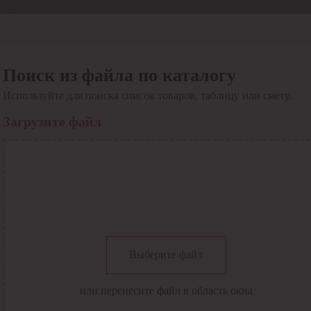
Отдел продаж
8 800 6000-600
Каталог
Акции
Поиск из файла по каталогу
Сервис
Используйте для поиска список товаров, таблицу или смету.
Инструкция по работе
с сервисом
Загрузите файл
Оплата
Сервис ЭДО
Сервис ИТС-КА
Сервис API
Контакты
О компании
Вход
Регистрация
Крупнейший поставщик электро-технической продукции в
Выберите файл
России
Найти
или перенесите файл в область окна
Искать по всем разделам