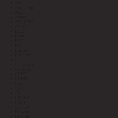
Arlight
Arte Lamp
ASD
Aviora
AVL (PRE)
AY-KA
Ballu
Bironi
BLV
BS
Bticino
Bylectrica
Cabeus
Cablexpert
Camelion
CHIKU
CHINT
Citel
CoCo
CP
CROWN
CSVT
CUTOP
Daewoo
DEKraft