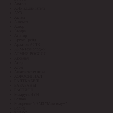
Аватех
АИР эл.двигатель
АКЗ
Актей
Алюмет
Алюр
Амира
Апатор
Аргос Трейд
Ардатов АСТЗ
АРМ-Технолоджи
АРМИЯ РОССИИ
Арсенал
Астра
Атон
Ашасветотехника
АЭРОСИГНАЛ
БАЛТКАБЕЛЬ
БАРАБАНЫ
БАСТИОН
Беларусь ЭУИ
Белкаб
Белорецкий ЭМЗ "Максимум"
Болид
БРЭКС