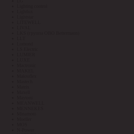
LG
Lighting control
Lightlux
Lightstar
LITEWELL
LIVAL
LKS (группа OBO Bettermann)
LLT
Lomond
LS Electric
LUMIER
LUXE
Mactronic
MAKEL
Makroflex
Mastech
Matrix
Maxell
Maytoni
MEANWELL
MENNEKES
Minamoto
Moeller
MOS
N-Power