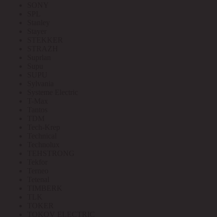
SONY
SPL
Stanley
Stayer
STEKKER
STRAZH
Suprlan
Supu
SUPU
Sylvania
Systeme Electric
T-Max
Tantos
TDM
Tech-Krep
Technical
Technolux
TEHSTRONG
Tekfor
Terneo
Tetenal
TIMBERK
TLK
TOKER
TOKOV ELECTRIC