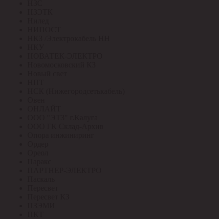
НЗС
НЗЭТК
Нилед
НИПОСТ
НКЗ /Электрокабель НН
НКУ
НОВАТЕК-ЭЛЕКТРО
Новомосковский КЗ
Новый свет
НПТ
НСК (Нижегородсетькабель)
Овен
ОНЛАЙТ
ООО "ЭТЗ" г.Калуга
ООО ГК Склад-Архив
Опора инжиниринг
Ордер
Ореол
Паракс
ПАРТНЕР-ЭЛЕКТРО
Паскаль
Пересвет
Пересвет КЗ
ПЗЭМИ
ПКТ