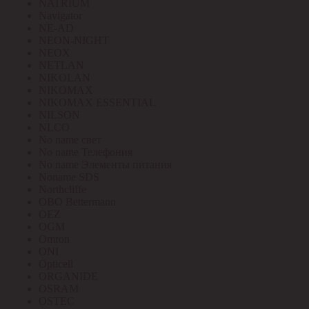
NATRIUM
Navigator
NE-AD
NEON-NIGHT
NEOX
NETLAN
NIKOLAN
NIKOMAX
NIKOMAX ESSENTIAL
NILSON
NLCO
No name свет
No name Телефония
No name Элементы питания
Noname SDS
Northcliffe
OBO Bettermann
OEZ
OGM
Omron
ONI
Opticell
ORGANIDE
OSRAM
OSTEC