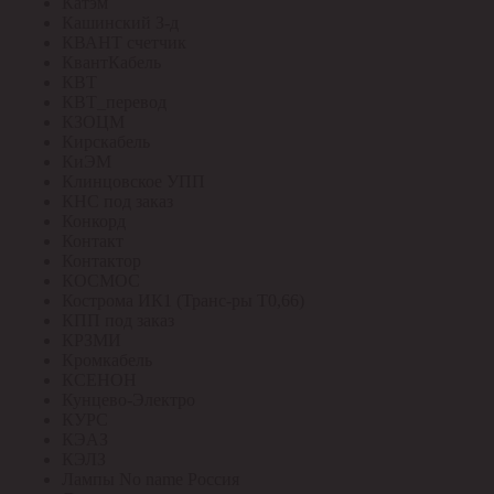
Катэм
Кашинский З-д
КВАНТ счетчик
КвантКабель
КВТ
КВТ_перевод
КЗОЦМ
Кирскабель
КиЭМ
Клинцовское УПП
КНС под заказ
Конкорд
Контакт
Контактор
КОСМОС
Кострома ИК1 (Транс-ры Т0,66)
КПП под заказ
КРЗМИ
Кромкабель
КСЕНОН
Кунцево-Электро
КУРС
КЭАЗ
КЭЛЗ
Лампы No name Россия