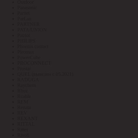
Outdoor
Panasonic
Paritet
ParLan
PARTNER
PATA/UNION
Patriot
PHILIPS
Phoenix contact
Pleomax
PowerCube
PROCONNECT
Prostar
QUEL (выведен с 05.2021)
RADUGA
Raychem
Rbuz
Rcable
REM
Renata
REV
REXANT
RITTAL
Ritter
Rivoli