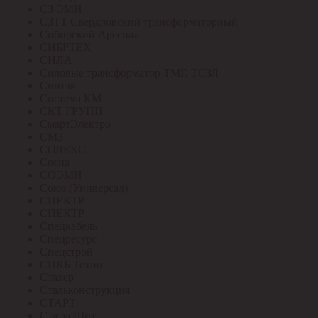
СЗ ЭМИ
СЗТТ Свердловский трансформаторный
Сибирский Арсенал
СИБРТЕХ
СИЛА
Силовые трансформатор ТМГ, ТСЗЛ
Синтэк
Система КМ
СКТ ГРУПП
СмартЭлектро
СМЗ
СОЛЕКС
Сосна
СОЭМИ
Союз (Универсал)
СПЕКТР
СПЕКТР
Спецкабель
Спецресурс
Спецстрой
СПКБ Техно
Сталер
Стальконструкция
СТАРТ
СтатусЩит