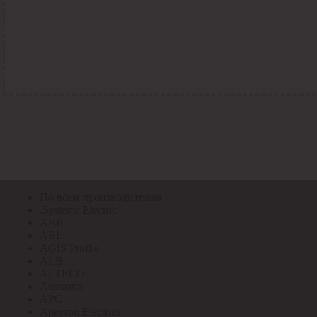
По всем кодам
По всем кодам
Код Толедо
Код производителя
Код РАЭК
Код ETIM
Код РС
Код ЭТМ
Прочие
По всем производителям
По всем производителям
.Systeme Electric
ABB
ABL
AGIS Profile
ALB
ALTECO
Ansmann
APC
Apeyron Electrics