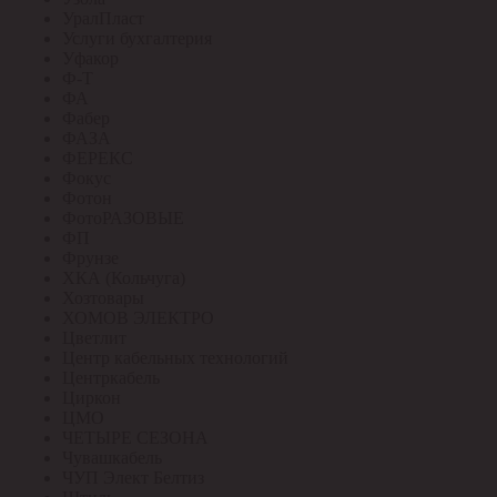
УралПласт
Услуги бухгалтерия
Уфакор
Ф-Т
ФА
Фабер
ФАЗА
ФЕРЕКС
Фокус
Фотон
ФотоРАЗОВЫЕ
ФП
Фрунзе
ХКА (Кольчуга)
Хозтовары
ХОМОВ ЭЛЕКТРО
Цветлит
Центр кабельных технологий
Центркабель
Циркон
ЦМО
ЧЕТЫРЕ СЕЗОНА
Чувашкабель
ЧУП Элект Белтиз