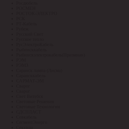
Росдюбель
РОСМЕН
РОСТОК-ЭЛЕКТРО
РСК
РТ-Кабель
Рубеж
Русский Свет
Русское тепло
РусЭлектроКабель
Рыбинсккабель
Рыбинскэлектрокабель(Призмиан)
РЭМ
РЭМЗ
Саранск лампа (Лисма)
Сарансккабель
САРМАТ-ЭМ
Сварог
Сварог
Свет Витебск
Световые Решения
Световые Технологии
СДСПЛАСТ
Севкабель
СегментЭнерго
Секунда