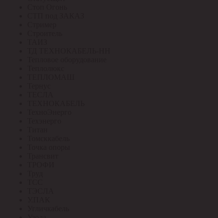
Стоп Огонь
СТП под ЗАКАЗ
Стример
Строитель
ТАИЗ
ТД ТЕХНОКАБЕЛЬ-НН
Тепловое оборудование
Теплолюкс
ТЕПЛОМАШ
Тернус
ТЕСЛА
ТЕХНОКАБЕЛЬ
ТехноЭнерго
Техэнерго
Титан
Томсккабель
Точка опоры
Трансвит
ТРОФИ
Труд
ТСС
ТЭСЛА
У.ПАК
Угличкабель
Узола