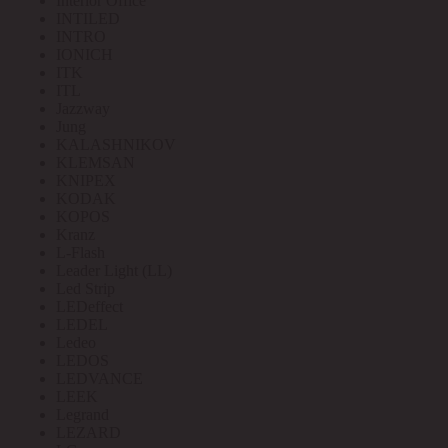
Interior Office
INTILED
INTRO
IONICH
ITK
ITL
Jazzway
Jung
KALASHNIKOV
KLEMSAN
KNIPEX
KODAK
KOPOS
Kranz
L-Flash
Leader Light (LL)
Led Strip
LEDeffect
LEDEL
Ledeo
LEDOS
LEDVANCE
LEEK
Legrand
LEZARD