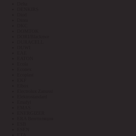
Delta
DENKIRS
Diod
Diora
DKC
DOMTOK
DORI/Blackmor
DURACELL
DUWI
EAE
EATON
Ecola
Econex
Ecoplast
EKF
Elbox
Electrolux Zanussi
Elektrostandard
Emafyl
EMAS
ENERGIZER
ERA Вентиляция
ESB
ESEN
ETA