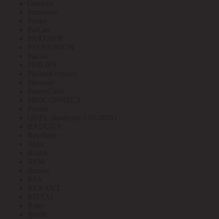
Outdoor
Panasonic
Paritet
ParLan
PARTNER
PATA/UNION
Patriot
PHILIPS
Phoenix contact
Pleomax
PowerCube
PROCONNECT
Prostar
QUEL (выведен с 05.2021)
RADUGA
Raychem
Rbuz
Rcable
REM
Renata
REV
REXANT
RITTAL
Ritter
Rivoli