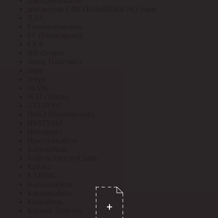
Дмитров-кабель
доп.детали СВЕТИЛЬНИКИ NO name
ДЭА
Евроавтоматика
ЕГ (Еврогарант)
ЕКА
ЖБ Опоры
Завод Пластмасс
Заря
Зебра
ЗКМК
ЗСП (Trilux)
ЗЭТАРУС
ИвКЗ (Ивановский)
ИМПУЛЬС
Интерсвет
Иркутсккабель
КабельМаш
КабельЭлектроСвязь
Кабэкс
КАВИК
Кавказкабель
Кавказкабель
Камкабель
Каспий Электро