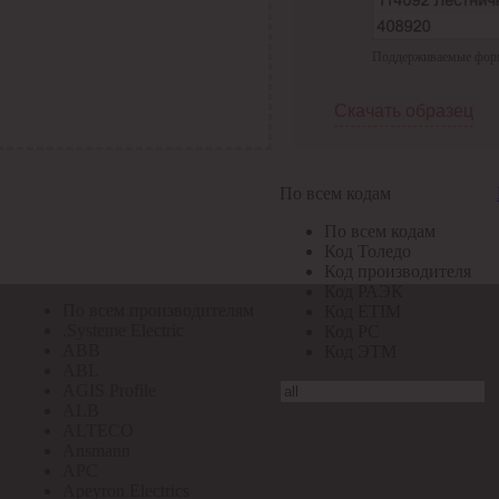
По всем кодам
Поддерживаемые формат
По всем кодам
Код Толедо
Код производителя
Скачать образец
Код РАЭК
Код ETIM
Код РС
Код ЭТМ
По всем кодам
Прочие
По всем кодам
По всем производителям
Код Толедо
Код производителя
Код РАЭК
По всем производителям
Код ETIM
.Systeme Electric
Код РС
ABB
Код ЭТМ
ABL
AGIS Profile
ALB
ALTECO
Ansmann
APC
Apeyron Electrics