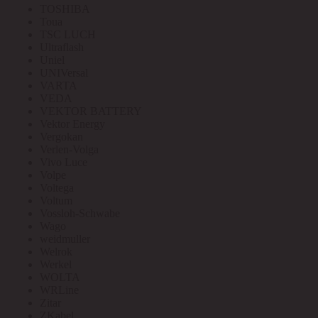
TOSHIBA
Toua
TSC LUCH
Ultraflash
Uniel
UNIVersal
VARTA
VEDA
VEKTOR BATTERY
Vektor Energy
Vergokan
Verlen-Volga
Vivo Luce
Volpe
Voltega
Voltum
Vossloh-Schwabe
Wago
weidmuller
Welrok
Werkel
WOLTA
WRLine
Zitar
ZKabel