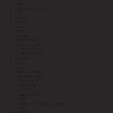
Аватех
АИР эл.двигатель
АКЗ
Актей
Алюмет
Алюр
Амира
Апатор
Аргос Трейд
Ардатов АСТЗ
АРМ-Технолоджи
АРМИЯ РОССИИ
Арсенал
Астра
Атон
Ашасветотехника
АЭРОСИГНАЛ
БАЛТКАБЕЛЬ
БАРАБАНЫ
БАСТИОН
Беларусь ЭУИ
Белкаб
Белорецкий ЭМЗ "Максимум"
Болид
БРЭКС