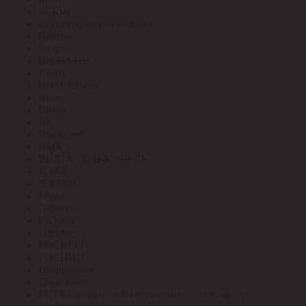
БСКмет
Бухгалтерия служебный
Вартон
Ватра
ВВЭМ-НН
ВЕЗА
ВИМ-Кабель
Вистл
Вихрь
ВК
Владасвет
ВМК
ВОЛГА-ДОН-КАБЕЛЬ
ВЭКЗ
ВЭЛАН
Герда
Гефест
ГК ССТ
Горэлтех
ГОСКРЕП
ГОСНИП
Гофроматик
ГринЭнерго
ГСТЗ Гагаринский светотехнический завод