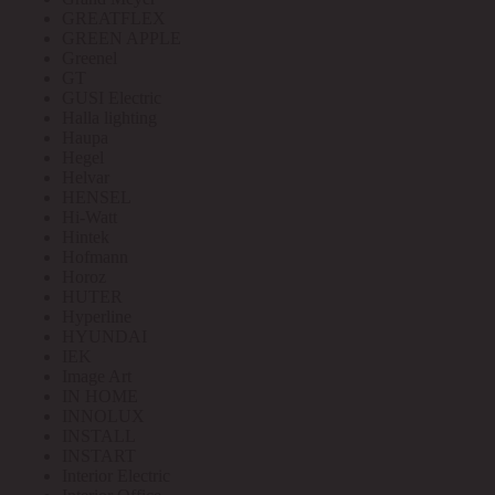
GREATFLEX
GREEN APPLE
Greenel
GT
GUSI Electric
Halla lighting
Haupa
Hegel
Helvar
HENSEL
Hi-Watt
Hintek
Hofmann
Horoz
HUTER
Hyperline
HYUNDAI
IEK
Image Art
IN HOME
INNOLUX
INSTALL
INSTART
Interior Electric