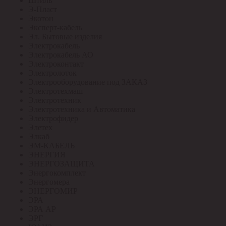
Штиль
Э-Пласт
Экотон
Эксперт-кабель
Эл. Бытовые изделия
Электрокабель
Электрокабель АО
Электроконтакт
Электролоток
Электрооборудование под ЗАКАЗ
Электротехмаш
Электротехник
Электротехника и Автоматика
Электрофидер
Элетех
Элкаб
ЭМ-КАБЕЛЬ
ЭНЕРГИЯ
ЭНЕРГОЗАЩИТА
Энергокомплект
Энергомера
ЭНЕРГОМИР
ЭРА
ЭРА АР
ЭРГ