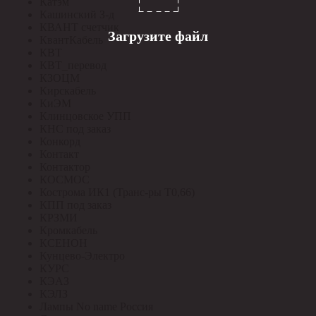
Катэм
Кашинский З-д
КВАНТ счетчик
Загрузите файл
КвантКабель
КВТ
КВТ_перевод
КЗОЦМ
Кирскабель
КиЭМ
Клинцовское УПП
КНС под заказ
Конкорд
Контакт
Контактор
КОСМОС
Кострома ИК1 (Транс-ры Т0,66)
КПП под заказ
КРЗМИ
Кромкабель
КСЕНОН
Кунцево-Электро
КУРС
КЭАЗ
КЭЛЗ
Лампы No name Россия