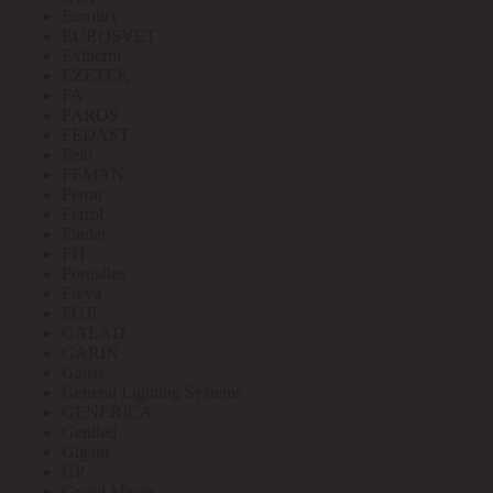
Eurolux
EUROSVET
Extherm
EZETEK
FA
FAROS
FEDAST
Felo
FEMAN
Feron
Ferrol
Finder
FIT
Fortisflex
Freya
FUJI
GALAD
GARIN
Gauss
General Lighting Systems
GENERICA
Geniled
Gigant
GP
Grand Meyer