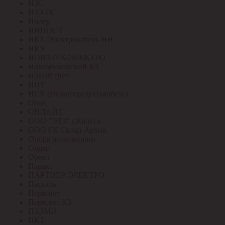
НЗС
НЗЭТК
Нилед
НИПОСТ
НКЗ /Электрокабель НН
НКУ
НОВАТЕК-ЭЛЕКТРО
Новомосковский КЗ
Новый свет
НПТ
НСК (Нижегородсетькабель)
Овен
ОНЛАЙТ
ООО "ЭТЗ" г.Калуга
ООО ГК Склад-Архив
Опора инжиниринг
Ордер
Ореол
Паракс
ПАРТНЕР-ЭЛЕКТРО
Паскаль
Пересвет
Пересвет КЗ
ПЗЭМИ
ПКТ