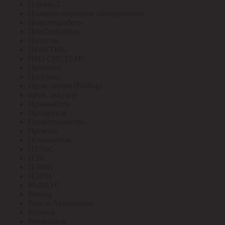
Плазма-Т
Пожарно-охранное оборудование
Пожспецкабель
ПожТехКабель
Полигон
ПРАКТИК
ПРО СИСТЕМС
Провенто
Прогресс
Пром. аккум (Выбор)
пром. аккум-р
Промкабель
Промрукав
Промтехэлектро
Промэко
Псковкабель
ПУЛЬС
ПЭК
ПЭМИ
ПЭНН
РАДИУС
Рекорд
Реле и Автоматика
Ресанта
Реуткабель