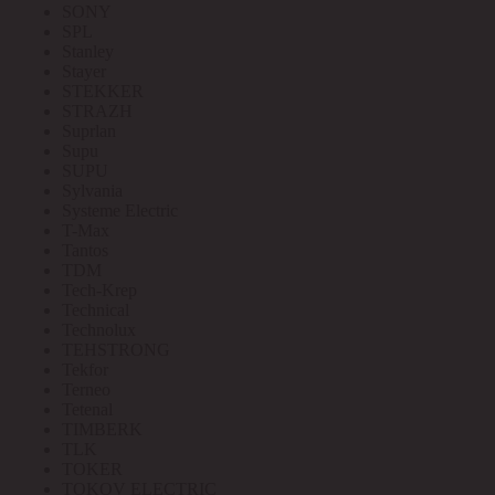
SONY
SPL
Stanley
Stayer
STEKKER
STRAZH
Suprlan
Supu
SUPU
Sylvania
Systeme Electric
T-Max
Tantos
TDM
Tech-Krep
Technical
Technolux
TEHSTRONG
Tekfor
Terneo
Tetenal
TIMBERK
TLK
TOKER
TOKOV ELECTRIC