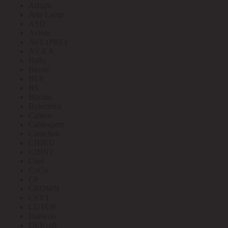
Arlight
Arte Lamp
ASD
Aviora
AVL (PRE)
AY-KA
Ballu
Bironi
BLV
BS
Bticino
Bylectrica
Cabeus
Cablexpert
Camelion
CHIKU
CHINT
Citel
CoCo
CP
CROWN
CSVT
CUTOP
Daewoo
DEKraft