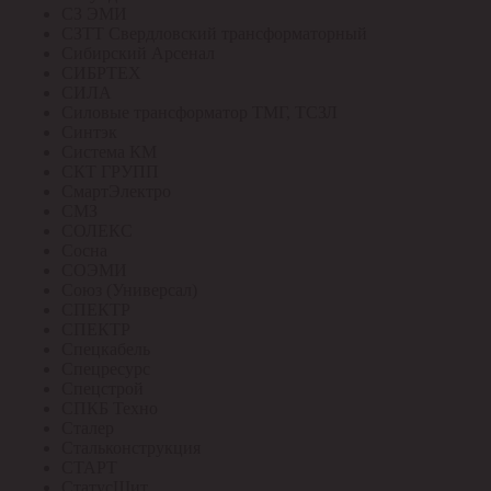
СЗ ЭМИ
СЗТТ Свердловский трансформаторный
Сибирский Арсенал
СИБРТЕХ
СИЛА
Силовые трансформатор ТМГ, ТСЗЛ
Синтэк
Система КМ
СКТ ГРУПП
СмартЭлектро
СМЗ
СОЛЕКС
Сосна
СОЭМИ
Союз (Универсал)
СПЕКТР
СПЕКТР
Спецкабель
Спецресурс
Спецстрой
СПКБ Техно
Сталер
Стальконструкция
СТАРТ
СтатусЩит