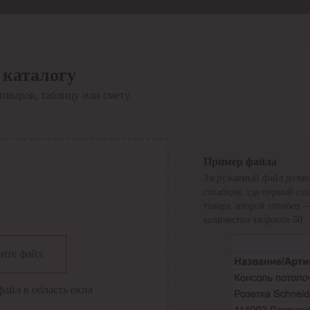
Отдел продаж
8 800 6000-600
Каталог
Акции
 каталогу
Сервис
товаров, таблицу или смету.
Инструкция по работе
с сервисом
Оплата
Сервис ЭДО
Сервис ИТС-КА
Пример файла
Сервис API
Загружаемый файл долже
Контакты
О компании
столбцов, где первый ст
Вход
Регистрация
товара, второй столбец 
количество запросов 50.
Крупнейший поставщик электро-технической продукции в
ите файл
России
Найти
файл в область окна
Искать по всем разделам