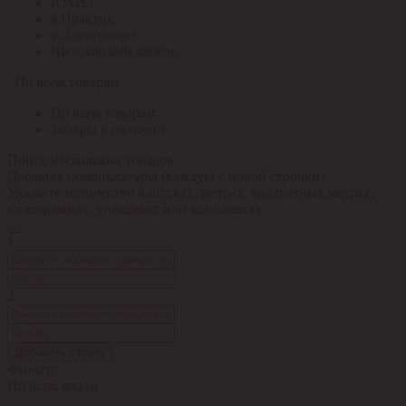
ЮАИЗ
я.Практик
я.Электрощит
Ярославский кабель
По всем товарам
По всем товарам
Товары в наличии
Поиск нескольких товаров
Добавьте номенклатуры (каждую с новой строчки).
Укажите количество в штуках, метрах, квадратных метрах,
килограммах, упаковках или комплектах.
1
2
Добавить строку
Фильтр:
По всем кодам