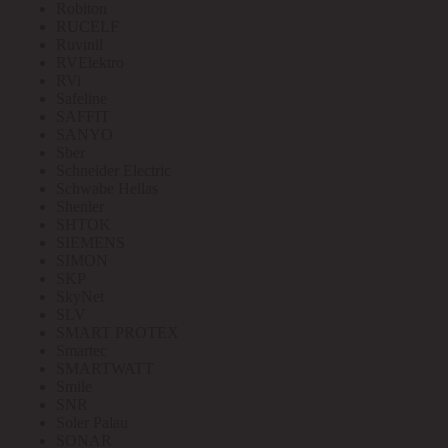
Robiton
RUCELF
Ruvinil
RVElektro
RVi
Safeline
SAFFIT
SANYO
Sber
Schneider Electric
Schwabe Hellas
Shenler
SHTOK
SIEMENS
SIMON
SKP
SkyNet
SLV
SMART PROTEX
Smartec
SMARTWATT
Smile
SNR
Soler Palau
SONAR