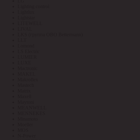
LG
Lighting control
Lightlux
Lightstar
LITEWELL
LIVAL
LKS (группа OBO Bettermann)
LLT
Lomond
LS Electric
LUMIER
LUXE
Mactronic
MAKEL
Makroflex
Mastech
Matrix
Maxell
Maytoni
MEANWELL
MENNEKES
Minamoto
Moeller
MOS
N-Power