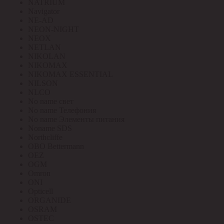
NATRIUM
Navigator
NE-AD
NEON-NIGHT
NEOX
NETLAN
NIKOLAN
NIKOMAX
NIKOMAX ESSENTIAL
NILSON
NLCO
No name свет
No name Телефония
No name Элементы питания
Noname SDS
Northcliffe
OBO Bettermann
OEZ
OGM
Omron
ONI
Opticell
ORGANIDE
OSRAM
OSTEC