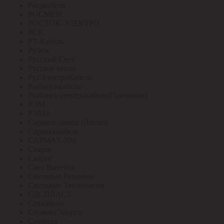
Росдюбель
РОСМЕН
РОСТОК-ЭЛЕКТРО
РСК
РТ-Кабель
Рубеж
Русский Свет
Русское тепло
РусЭлектроКабель
Рыбинсккабель
Рыбинскэлектрокабель(Призмиан)
РЭМ
РЭМЗ
Саранск лампа (Лисма)
Сарансккабель
САРМАТ-ЭМ
Сварог
Сварог
Свет Витебск
Световые Решения
Световые Технологии
СДСПЛАСТ
Севкабель
СегментЭнерго
Секунда