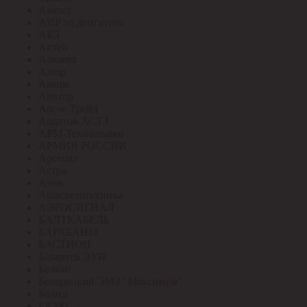
Аватех
АИР эл.двигатель
АКЗ
Актей
Алюмет
Алюр
Амира
Апатор
Аргос Трейд
Ардатов АСТЗ
АРМ-Технолоджи
АРМИЯ РОССИИ
Арсенал
Астра
Атон
Ашасветотехника
АЭРОСИГНАЛ
БАЛТКАБЕЛЬ
БАРАБАНЫ
БАСТИОН
Беларусь ЭУИ
Белкаб
Белорецкий ЭМЗ "Максимум"
Болид
БРЭКС