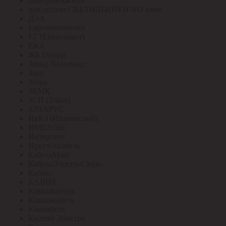
Дмитров-кабель
доп.детали СВЕТИЛЬНИКИ NO name
ДЭА
Евроавтоматика
ЕГ (Еврогарант)
ЕКА
ЖБ Опоры
Завод Пластмасс
Заря
Зебра
ЗКМК
ЗСП (Trilux)
ЗЭТАРУС
ИвКЗ (Ивановский)
ИМПУЛЬС
Интерсвет
Иркутсккабель
КабельМаш
КабельЭлектроСвязь
Кабэкс
КАВИК
Кавказкабель
Кавказкабель
Камкабель
Каспий Электро