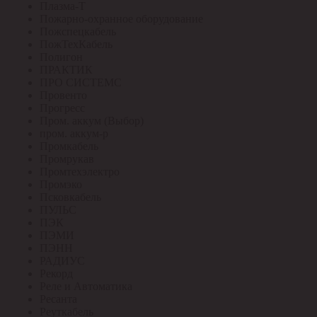
Плазма-Т
Пожарно-охранное оборудование
Пожспецкабель
ПожТехКабель
Полигон
ПРАКТИК
ПРО СИСТЕМС
Провенто
Прогресс
Пром. аккум (Выбор)
пром. аккум-р
Промкабель
Промрукав
Промтехэлектро
Промэко
Псковкабель
ПУЛЬС
ПЭК
ПЭМИ
ПЭНН
РАДИУС
Рекорд
Реле и Автоматика
Ресанта
Реуткабель