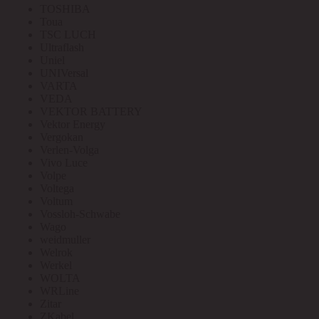
TOSHIBA
Toua
TSC LUCH
Ultraflash
Uniel
UNIVersal
VARTA
VEDA
VEKTOR BATTERY
Vektor Energy
Vergokan
Verlen-Volga
Vivo Luce
Volpe
Voltega
Voltum
Vossloh-Schwabe
Wago
weidmuller
Welrok
Werkel
WOLTA
WRLine
Zitar
ZKabel