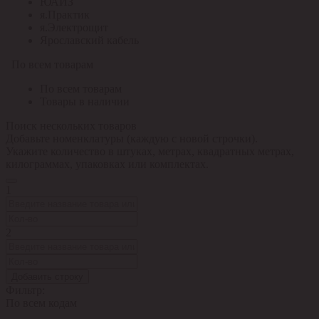
ЮАИЗ
я.Практик
я.Электрощит
Ярославский кабель
По всем товарам
По всем товарам
Товары в наличии
Поиск нескольких товаров
Добавьте номенклатуры (каждую с новой строчки).
Укажите количество в штуках, метрах, квадратных метрах,
килограммах, упаковках или комплектах.
1
2
Добавить строку
Фильтр:
По всем кодам