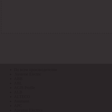
По всем кодам
По всем кодам
Код Толедо
Код производителя
Код РАЭК
Код ETIM
Код РС
Код ЭТМ
Прочие
По всем производителям
По всем производителям
.Systeme Electric
ABB
ABL
AGIS Profile
ALB
ALTECO
Ansmann
APC
Apeyron Electrics