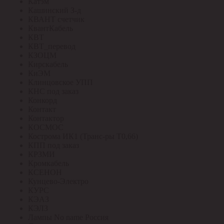
Катэм
Кашинский З-д
КВАНТ счетчик
КвантКабель
КВТ
КВТ_перевод
КЗОЦМ
Кирскабель
КиЭМ
Клинцовское УПП
КНС под заказ
Конкорд
Контакт
Контактор
КОСМОС
Кострома ИК1 (Транс-ры Т0,66)
КПП под заказ
КРЗМИ
Кромкабель
КСЕНОН
Кунцево-Электро
КУРС
КЭАЗ
КЭЛЗ
Лампы No name Россия