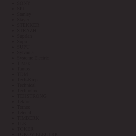
SONY
SPL
Stanley
Stayer
STEKKER
STRAZH
Suprlan
Supu
SUPU
Sylvania
Systeme Electric
T-Max
Tantos
TDM
Tech-Krep
Technical
Technolux
TEHSTRONG
Tekfor
Terneo
Tetenal
TIMBERK
TLK
TOKER
TOKOV ELECTRIC