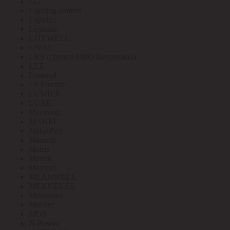
LG
Lighting control
Lightlux
Lightstar
LITEWELL
LIVAL
LKS (группа OBO Bettermann)
LLT
Lomond
LS Electric
LUMIER
LUXE
Mactronic
MAKEL
Makroflex
Mastech
Matrix
Maxell
Maytoni
MEANWELL
MENNEKES
Minamoto
Moeller
MOS
N-Power