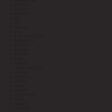
Interior Office
INTILED
INTRO
IONICH
ITK
ITL
Jazzway
Jung
KALASHNIKOV
KLEMSAN
KNIPEX
KODAK
KOPOS
Kranz
L-Flash
Leader Light (LL)
Led Strip
LEDeffect
LEDEL
Ledeo
LEDOS
LEDVANCE
LEEK
Legrand
LEZARD