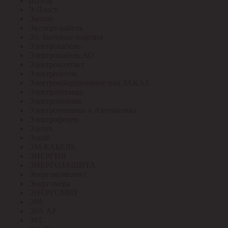
Штиль
Э-Пласт
Экотон
Эксперт-кабель
Эл. Бытовые изделия
Электрокабель
Электрокабель АО
Электроконтакт
Электролоток
Электрооборудование под ЗАКАЗ
Электротехмаш
Электротехник
Электротехника и Автоматика
Электрофидер
Элетех
Элкаб
ЭМ-КАБЕЛЬ
ЭНЕРГИЯ
ЭНЕРГОЗАЩИТА
Энергокомплект
Энергомера
ЭНЕРГОМИР
ЭРА
ЭРА АР
ЭРГ