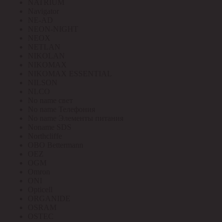
NATRIUM
Navigator
NE-AD
NEON-NIGHT
NEOX
NETLAN
NIKOLAN
NIKOMAX
NIKOMAX ESSENTIAL
NILSON
NLCO
No name свет
No name Телефония
No name Элементы питания
Noname SDS
Northcliffe
OBO Bettermann
OEZ
OGM
Omron
ONI
Opticell
ORGANIDE
OSRAM
OSTEC