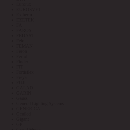
Eurolux
EUROSVET
Extherm
EZETEK
FA
FAROS
FEDAST
Felo
FEMAN
Feron
Ferrol
Finder
FIT
Fortisflex
Freya
FUJI
GALAD
GARIN
Gauss
General Lighting Systems
GENERICA
Geniled
Gigant
GP
Grand Meyer