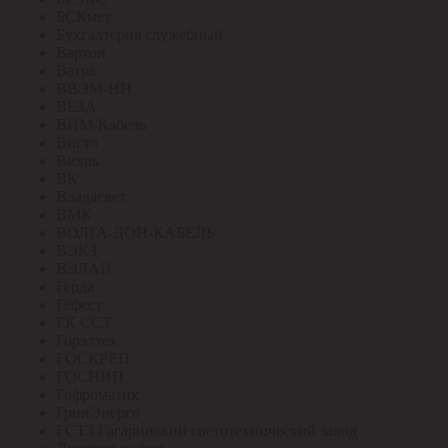
БСКмет
Бухгалтерия служебный
Вартон
Ватра
ВВЭМ-НН
ВЕЗА
ВИМ-Кабель
Вистл
Вихрь
ВК
Владасвет
ВМК
ВОЛГА-ДОН-КАБЕЛЬ
ВЭКЗ
ВЭЛАН
Герда
Гефест
ГК ССТ
Горэлтех
ГОСКРЕП
ГОСНИП
Гофроматик
ГринЭнерго
ГСТЗ Гагаринский светотехнический завод