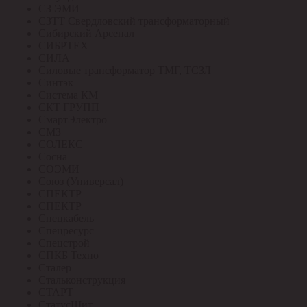
СЗ ЭМИ
СЗТТ Свердловский трансформаторный
Сибирский Арсенал
СИБРТЕХ
СИЛА
Силовые трансформатор ТМГ, ТСЗЛ
Синтэк
Система КМ
СКТ ГРУПП
СмартЭлектро
СМЗ
СОЛЕКС
Сосна
СОЭМИ
Союз (Универсал)
СПЕКТР
СПЕКТР
Спецкабель
Спецресурс
Спецстрой
СПКБ Техно
Сталер
Стальконструкция
СТАРТ
СтатусЩит