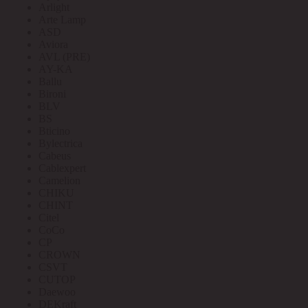
Arlight
Arte Lamp
ASD
Aviora
AVL (PRE)
AY-KA
Ballu
Bironi
BLV
BS
Bticino
Bylectrica
Cabeus
Cablexpert
Camelion
CHIKU
CHINT
Citel
CoCo
CP
CROWN
CSVT
CUTOP
Daewoo
DEKraft