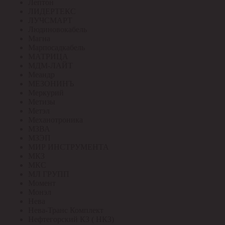
Лептон
ЛИДЕРТЕКС
ЛУЧСМАРТ
Людиновокабель
Магна
Марпосадкабель
МАТРИЦА
МДМ-ЛАЙТ
Меандр
МЕЗОНИНЪ
Меркурий
Метизы
Метэл
Механотроника
МЗВА
МЗЭП
МИР ИНСТРУМЕНТА
МКЗ
МКС
МЛ ГРУПП
Момент
Монэл
Нева
Нева-Транс Комплект
Нефтегорский КЗ ( НКЗ)