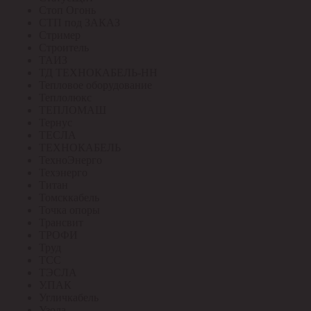
Стоп Огонь
СТП под ЗАКАЗ
Стример
Строитель
ТАИЗ
ТД ТЕХНОКАБЕЛЬ-НН
Тепловое оборудование
Теплолюкс
ТЕПЛОМАШ
Тернус
ТЕСЛА
ТЕХНОКАБЕЛЬ
ТехноЭнерго
Техэнерго
Титан
Томсккабель
Точка опоры
Трансвит
ТРОФИ
Труд
ТСС
ТЭСЛА
У.ПАК
Угличкабель
Узола