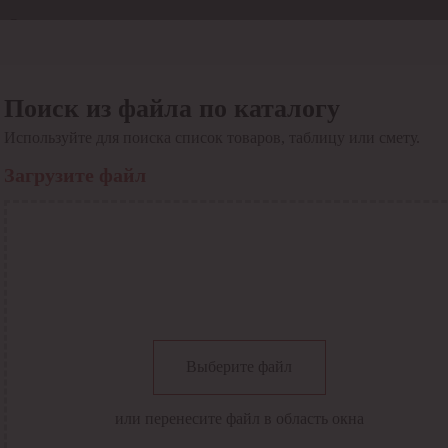
Отдел продаж
8 800 6000-600
Каталог
Акции
Поиск из файла по каталогу
Сервис
Используйте для поиска список товаров, таблицу или смету.
Инструкция по работе
с сервисом
Загрузите файл
Оплата
Сервис ЭДО
Сервис ИТС-КА
Сервис API
Контакты
О компании
Вход
Регистрация
Крупнейший поставщик электро-технической продукции в
Выберите файл
России
Найти
или перенесите файл в область окна
Искать по всем разделам