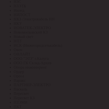
НЗС
НЗЭТК
Нилед
НИПОСТ
НКЗ /Электрокабель НН
НКУ
НОВАТЕК-ЭЛЕКТРО
Новомосковский КЗ
Новый свет
НПТ
НСК (Нижегородсетькабель)
Овен
ОНЛАЙТ
ООО "ЭТЗ" г.Калуга
ООО ГК Склад-Архив
Опора инжиниринг
Ордер
Ореол
Паракс
ПАРТНЕР-ЭЛЕКТРО
Паскаль
Пересвет
Пересвет КЗ
ПЗЭМИ
ПКТ