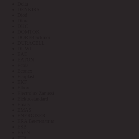
Delta
DENKIRS
Diod
Diora
DKC
DOMTOK
DORI/Blackmor
DURACELL
DUWI
EAE
EATON
Ecola
Econex
Ecoplast
EKF
Elbox
Electrolux Zanussi
Elektrostandard
Emafyl
EMAS
ENERGIZER
ERA Вентиляция
ESB
ESEN
ETA