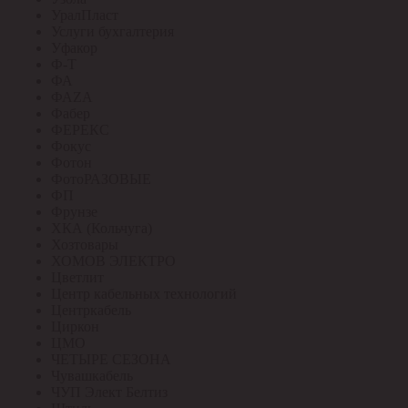
УралПласт
Услуги бухгалтерия
Уфакор
Ф-Т
ФА
ФАZА
Фабер
ФЕРЕКС
Фокус
Фотон
ФотоРАЗОВЫЕ
ФП
Фрунзе
ХКА (Кольчуга)
Хозтовары
ХОМОВ ЭЛЕКТРО
Цветлит
Центр кабельных технологий
Центркабель
Циркон
ЦМО
ЧЕТЫРЕ СЕЗОНА
Чувашкабель
ЧУП Элект Белтиз