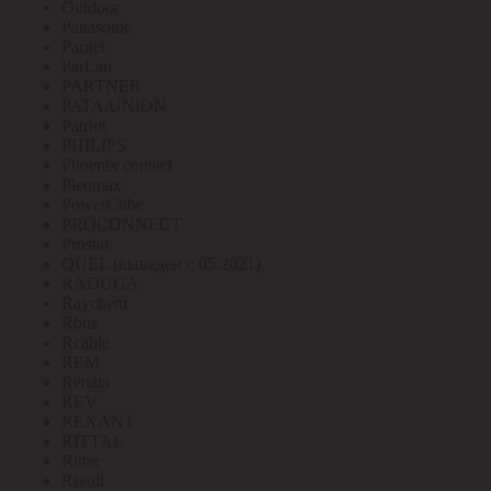
Outdoor
Panasonic
Paritet
ParLan
PARTNER
PATA/UNION
Patriot
PHILIPS
Phoenix contact
Pleomax
PowerCube
PROCONNECT
Prostar
QUEL (выведен с 05.2021)
RADUGA
Raychem
Rbuz
Rcable
REM
Renata
REV
REXANT
RITTAL
Ritter
Rivoli