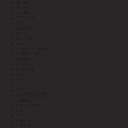
Robiton
RUCELF
Ruvinil
RVElektro
RVi
Safeline
SAFFIT
SANYO
Sber
Schneider Electric
Schwabe Hellas
Shenler
SHTOK
SIEMENS
SIMON
SKP
SkyNet
SLV
SMART PROTEX
Smartec
SMARTWATT
Smile
SNR
Soler Palau
SONAR