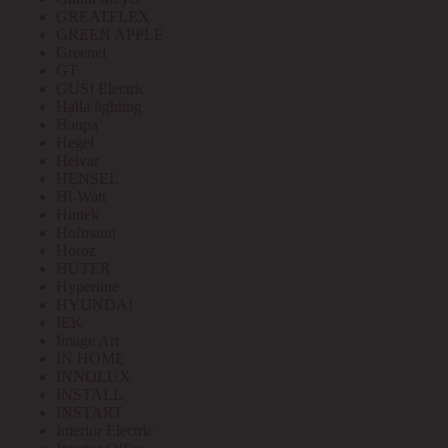
GREATFLEX
GREEN APPLE
Greenel
GT
GUSI Electric
Halla lighting
Haupa
Hegel
Helvar
HENSEL
Hi-Watt
Hintek
Hofmann
Horoz
HUTER
Hyperline
HYUNDAI
IEK
Image Art
IN HOME
INNOLUX
INSTALL
INSTART
Interior Electric