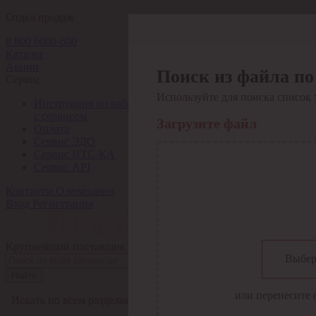
Отдел продаж
8 800 6000-600
Каталог
Акции
Поиск из файла по
Сервис
Используйте для поиска список 
Инструкция по работе
с сервисом
Загрузите файл
Оплата
Сервис ЭДО
Сервис ИТС-КА
Сервис API
Контакты
О компании
Вход
Регистрация
Крупнейший поставщик электро-технической продукции в Рос
Выбер
Найти
или перенесите 
Искать по всем разделам