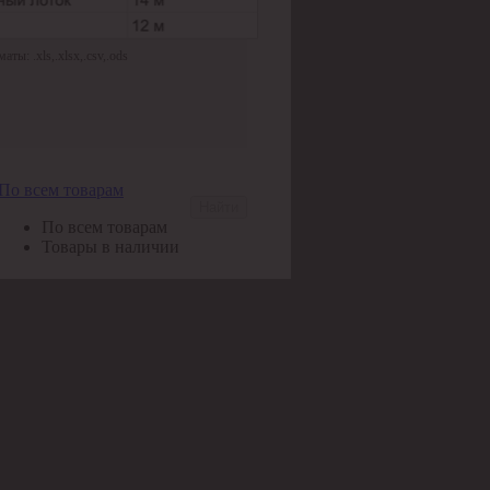
ы: .xls,.xlsx,.csv,.ods
По всем товарам
Найти
По всем товарам
Товары в наличии