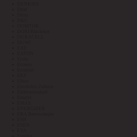
DENKIRS
Diod
Diora
DKC
DOMTOK
DORI/Blackmor
DURACELL
DUWI
EAE
EATON
Ecola
Econex
Ecoplast
EKF
Elbox
Electrolux Zanussi
Elektrostandard
Emafyl
EMAS
ENERGIZER
ERA Вентиляция
ESB
ESEN
ETA
Eurolux