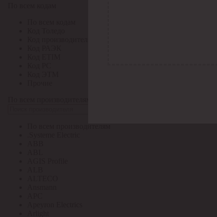
По всем кодам
По всем кодам
Код Толедо
Код производителя
Код РАЭК
Код ETIM
Код РС
Код ЭТМ
Прочие
По всем производителям
По всем производителям
.Systeme Electric
ABB
ABL
AGIS Profile
ALB
ALTECO
Ansmann
APC
Apeyron Electrics
Arlight