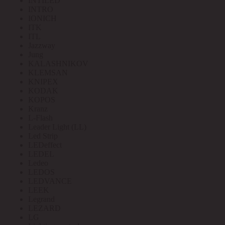
INTILED
INTRO
IONICH
ITK
ITL
Jazzway
Jung
KALASHNIKOV
KLEMSAN
KNIPEX
KODAK
KOPOS
Kranz
L-Flash
Leader Light (LL)
Led Strip
LEDeffect
LEDEL
Ledeo
LEDOS
LEDVANCE
LEEK
Legrand
LEZARD
LG