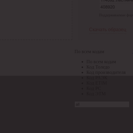
Поддерживаемые формат
Скачать образец
По всем кодам
По всем кодам
Код Толедо
Код производителя
Код РАЭК
Код ETIM
Код РС
Код ЭТМ