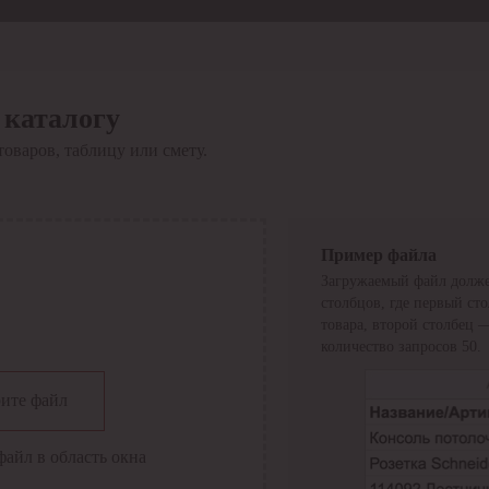
 каталогу
товаров, таблицу или смету.
Пример файла
Загружаемый файл долже
столбцов, где первый ст
товара, второй столбец 
количество запросов 50.
сии
ите файл
файл в область окна