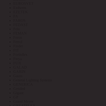
EUROSVET
Extherm
EZETEK
FA
FAROS
FEDAST
Felo
FEMAN
Feron
Ferrol
Finder
FIT
Fortisflex
Freya
FUJI
GALAD
GARIN
Gauss
General Lighting Systems
GENERICA
Geniled
Gigant
GP
Grand Meyer
GREATFLEX