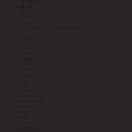
Lighting control
Lightlux
Lightstar
LITEWELL
LIVAL
LKS (группа OBO Bettermann)
LLT
Lomond
LS Electric
LUMIER
LUXE
Mactronic
MAKEL
Makroflex
Mastech
Matrix
Maxell
Maytoni
MEANWELL
MENNEKES
Minamoto
Moeller
MOS
N-Power
NATRIUM