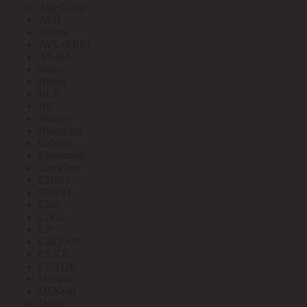
Arte Lamp
ASD
Aviora
AVL (PRE)
AY-KA
Ballu
Bironi
BLV
BS
Bticino
Bylectrica
Cabeus
Cablexpert
Camelion
CHIKU
CHINT
Citel
CoCo
CP
CROWN
CSVT
CUTOP
Daewoo
DEKraft
Delta