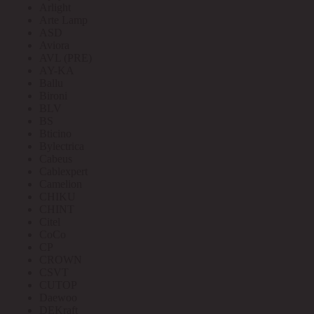
Arlight
Arte Lamp
ASD
Aviora
AVL (PRE)
AY-KA
Ballu
Bironi
BLV
BS
Bticino
Bylectrica
Cabeus
Cablexpert
Camelion
CHIKU
CHINT
Citel
CoCo
CP
CROWN
CSVT
CUTOP
Daewoo
DEKraft