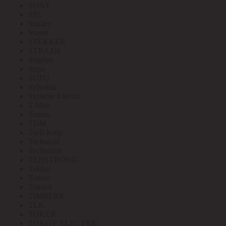
SONY
SPL
Stanley
Stayer
STEKKER
STRAZH
Suprlan
Supu
SUPU
Sylvania
Systeme Electric
T-Max
Tantos
TDM
Tech-Krep
Technical
Technolux
TEHSTRONG
Tekfor
Terneo
Tetenal
TIMBERK
TLK
TOKER
TOKOV ELECTRIC