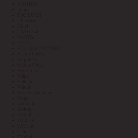
TOSHIBA
Toua
TSC LUCH
Ultraflash
Uniel
UNIVersal
VARTA
VEDA
VEKTOR BATTERY
Vektor Energy
Vergokan
Verlen-Volga
Vivo Luce
Volpe
Voltega
Voltum
Vossloh-Schwabe
Wago
weidmuller
Welrok
Werkel
WOLTA
WRLine
Zitar
ZKabel