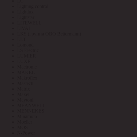
LG
Lighting control
Lightlux
Lightstar
LITEWELL
LIVAL
LKS (группа OBO Bettermann)
LLT
Lomond
LS Electric
LUMIER
LUXE
Mactronic
MAKEL
Makroflex
Mastech
Matrix
Maxell
Maytoni
MEANWELL
MENNEKES
Minamoto
Moeller
MOS
N-Power