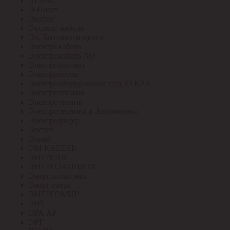
Штиль
Э-Пласт
Экотон
Эксперт-кабель
Эл. Бытовые изделия
Электрокабель
Электрокабель АО
Электроконтакт
Электролоток
Электрооборудование под ЗАКАЗ
Электротехмаш
Электротехник
Электротехника и Автоматика
Электрофидер
Элетех
Элкаб
ЭМ-КАБЕЛЬ
ЭНЕРГИЯ
ЭНЕРГОЗАЩИТА
Энергокомплект
Энергомера
ЭНЕРГОМИР
ЭРА
ЭРА АР
ЭРГ