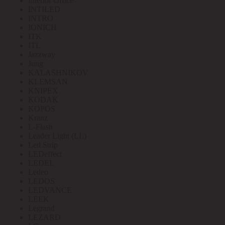
Interior Office
INTILED
INTRO
IONICH
ITK
ITL
Jazzway
Jung
KALASHNIKOV
KLEMSAN
KNIPEX
KODAK
KOPOS
Kranz
L-Flash
Leader Light (LL)
Led Strip
LEDeffect
LEDEL
Ledeo
LEDOS
LEDVANCE
LEEK
Legrand
LEZARD