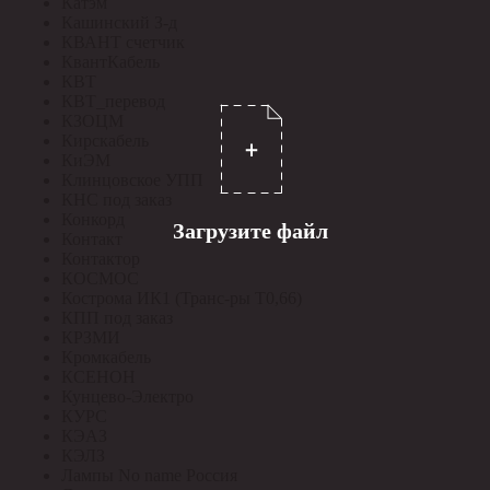
Катэм
Кашинский З-д
КВАНТ счетчик
КвантКабель
КВТ
КВТ_перевод
КЗОЦМ
Кирскабель
КиЭМ
Клинцовское УПП
КНС под заказ
Конкорд
Загрузите файл
Контакт
Контактор
КОСМОС
Кострома ИК1 (Транс-ры Т0,66)
КПП под заказ
КРЗМИ
Кромкабель
КСЕНОН
Кунцево-Электро
КУРС
КЭАЗ
КЭЛЗ
Лампы No name Россия