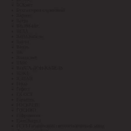
БСКмет
Бухгалтерия служебный
Вартон
Ватра
ВВЭМ-НН
ВЕЗА
ВИМ-Кабель
Вистл
Вихрь
ВК
Владасвет
ВМК
ВОЛГА-ДОН-КАБЕЛЬ
ВЭКЗ
ВЭЛАН
Герда
Гефест
ГК ССТ
Горэлтех
ГОСКРЕП
ГОСНИП
Гофроматик
ГринЭнерго
ГСТЗ Гагаринский светотехнический завод