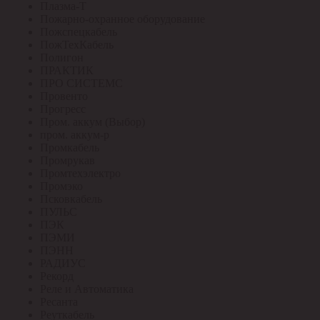
Плазма-Т
Пожарно-охранное оборудование
Пожспецкабель
ПожТехКабель
Полигон
ПРАКТИК
ПРО СИСТЕМС
Провенто
Прогресс
Пром. аккум (Выбор)
пром. аккум-р
Промкабель
Промрукав
Промтехэлектро
Промэко
Псковкабель
ПУЛЬС
ПЭК
ПЭМИ
ПЭНН
РАДИУС
Рекорд
Реле и Автоматика
Ресанта
Реуткабель