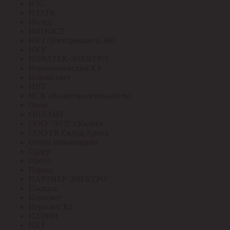
НЗС
НЗЭТК
Нилед
НИПОСТ
НКЗ /Электрокабель НН
НКУ
НОВАТЕК-ЭЛЕКТРО
Новомосковский КЗ
Новый свет
НПТ
НСК (Нижегородсетькабель)
Овен
ОНЛАЙТ
ООО "ЭТЗ" г.Калуга
ООО ГК Склад-Архив
Опора инжиниринг
Ордер
Ореол
Паракс
ПАРТНЕР-ЭЛЕКТРО
Паскаль
Пересвет
Пересвет КЗ
ПЗЭМИ
ПКТ