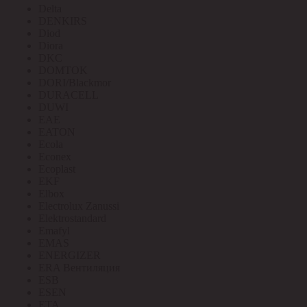
Delta
DENKIRS
Diod
Diora
DKC
DOMTOK
DORI/Blackmor
DURACELL
DUWI
EAE
EATON
Ecola
Econex
Ecoplast
EKF
Elbox
Electrolux Zanussi
Elektrostandard
Emafyl
EMAS
ENERGIZER
ERA Вентиляция
ESB
ESEN
ETA