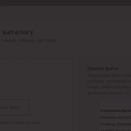
Отдел продаж
8 800 6000-600
Каталог
Акции
 каталогу
Сервис
товаров, таблицу или смету.
Инструкция по работе
с сервисом
Оплата
Сервис ЭДО
Сервис ИТС-КА
Пример файла
Сервис API
Загружаемый файл долж
Контакты
О компании
столбцов, где первый с
Вход
Регистрация
товара, второй столбец
количество запросов 50.
Крупнейший поставщик электро-технической продукции в
рите файл
России
Найти
файл в область окна
Искать по всем разделам