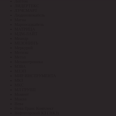
Лептон
ЛИДЕРТЕКС
ЛУЧСМАРТ
Людиновокабель
Магна
Марпосадкабель
МАТРИЦА
МДМ-ЛАЙТ
Меандр
МЕЗОНИНЪ
Меркурий
Метизы
Метэл
Механотроника
МЗВА
МЗЭП
МИР ИНСТРУМЕНТА
МКЗ
МКС
МЛ ГРУПП
Момент
Монэл
Нева
Нева-Транс Комплект
Нефтегорский КЗ ( НКЗ)