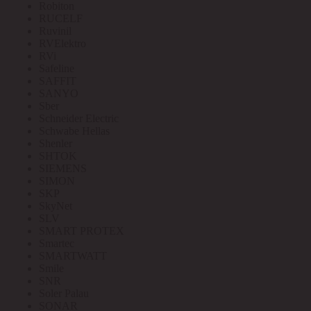
Robiton
RUCELF
Ruvinil
RVElektro
RVi
Safeline
SAFFIT
SANYO
Sber
Schneider Electric
Schwabe Hellas
Shenler
SHTOK
SIEMENS
SIMON
SKP
SkyNet
SLV
SMART PROTEX
Smartec
SMARTWATT
Smile
SNR
Soler Palau
SONAR