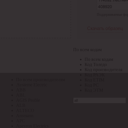
По всем кодам
Поддерживаемые форма
По всем кодам
Код Толедо
Код производителя
Скачать образец
Код РАЭК
Код ETIM
Код РС
Код ЭТМ
По всем кодам
Прочие
По всем кодам
По всем производителям
Код Толедо
Код производителя
Код РАЭК
По всем производителям
Код ETIM
.Systeme Electric
Код РС
ABB
Код ЭТМ
ABL
AGIS Profile
ALB
ALTECO
Ansmann
APC
Apeyron Electrics