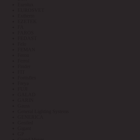
Eurolux
EUROSVET
Extherm
EZETEK
FA
FAROS
FEDAST
Felo
FEMAN
Feron
Ferrol
Finder
FIT
Fortisflex
Freya
FUJI
GALAD
GARIN
Gauss
General Lighting Systems
GENERICA
Geniled
Gigant
GP
Grand Meyer