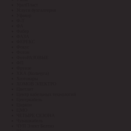
УралПласт
Услуги бухгалтерия
Уфакор
Ф-Т
ФА
Фабер
ФАЗА
ФЕРЕКС
Фокус
Фотон
ФотоРАЗОВЫЕ
ФП
Фрунзе
ХКА (Кольчуга)
Хозтовары
ХОМОВ ЭЛЕКТРО
Цветлит
Центр кабельных технологий
Центркабель
Циркон
ЦМО
ЧЕТЫРЕ СЕЗОНА
Чувашкабель
ЧУП Элект Белтиз