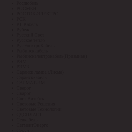
Росдюбель
РОСМЕН
РОСТОК-ЭЛЕКТРО
РСК
РТ-Кабель
Рубеж
Русский Свет
Русское тепло
РусЭлектроКабель
Рыбинсккабель
Рыбинскэлектрокабель(Призмиан)
РЭМ
РЭМЗ
Саранск лампа (Лисма)
Сарансккабель
САРМАТ-ЭМ
Сварог
Сварог
Свет Витебск
Световые Решения
Световые Технологии
СДСПЛАСТ
Севкабель
СегментЭнерго
Секунда