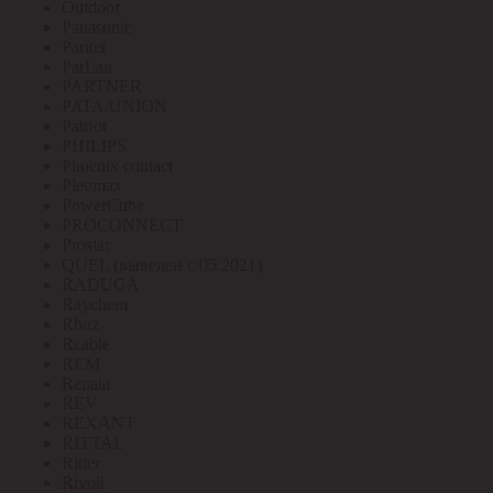
Outdoor
Panasonic
Paritet
ParLan
PARTNER
PATA/UNION
Patriot
PHILIPS
Phoenix contact
Pleomax
PowerCube
PROCONNECT
Prostar
QUEL (выведен с 05.2021)
RADUGA
Raychem
Rbuz
Rcable
REM
Renata
REV
REXANT
RITTAL
Ritter
Rivoli