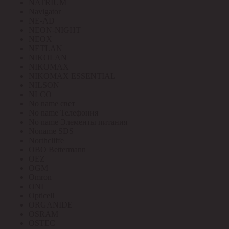
NATRIUM
Navigator
NE-AD
NEON-NIGHT
NEOX
NETLAN
NIKOLAN
NIKOMAX
NIKOMAX ESSENTIAL
NILSON
NLCO
No name свет
No name Телефония
No name Элементы питания
Noname SDS
Northcliffe
OBO Bettermann
OEZ
OGM
Omron
ONI
Opticell
ORGANIDE
OSRAM
OSTEC