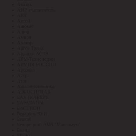
Аватех
АИР эл.двигатель
АКЗ
Актей
Алюмет
Алюр
Амира
Апатор
Аргос Трейд
Ардатов АСТЗ
АРМ-Технолоджи
АРМИЯ РОССИИ
Арсенал
Астра
Атон
Ашасветотехника
АЭРОСИГНАЛ
БАЛТКАБЕЛЬ
БАРАБАНЫ
БАСТИОН
Беларусь ЭУИ
Белкаб
Белорецкий ЭМЗ "Максимум"
Болид
БРЭКС