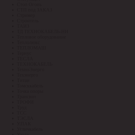
Стоп Огонь
СТП под ЗАКАЗ
Стример
Строитель
ТАИЗ
ТД ТЕХНОКАБЕЛЬ-НН
Тепловое оборудование
Теплолюкс
ТЕПЛОМАШ
Тернус
ТЕСЛА
ТЕХНОКАБЕЛЬ
ТехноЭнерго
Техэнерго
Титан
Томсккабель
Точка опоры
Трансвит
ТРОФИ
Труд
ТСС
ТЭСЛА
У.ПАК
Угличкабель
Узола