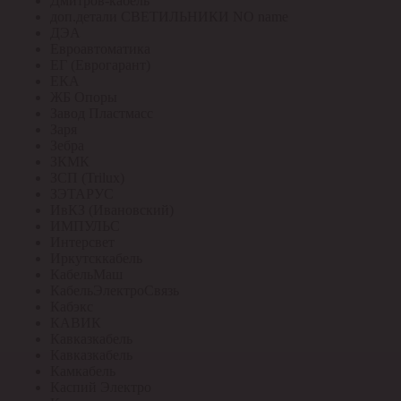
Дмитров-кабель
доп.детали СВЕТИЛЬНИКИ NO name
ДЭА
Евроавтоматика
ЕГ (Еврогарант)
ЕКА
ЖБ Опоры
Завод Пластмасс
Заря
Зебра
ЗКМК
ЗСП (Trilux)
ЗЭТАРУС
ИвКЗ (Ивановский)
ИМПУЛЬС
Интерсвет
Иркутсккабель
КабельМаш
КабельЭлектроСвязь
Кабэкс
КАВИК
Кавказкабель
Кавказкабель
Камкабель
Каспий Электро