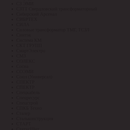
СЗ ЭМИ
СЗТТ Свердловский трансформаторный
Сибирский Арсенал
СИБРТЕХ
СИЛА
Силовые трансформатор ТМГ, ТСЗЛ
Синтэк
Система КМ
СКТ ГРУПП
СмартЭлектро
СМЗ
СОЛЕКС
Сосна
СОЭМИ
Союз (Универсал)
СПЕКТР
СПЕКТР
Спецкабель
Спецресурс
Спецстрой
СПКБ Техно
Сталер
Стальконструкция
СТАРТ
СтатусЩит