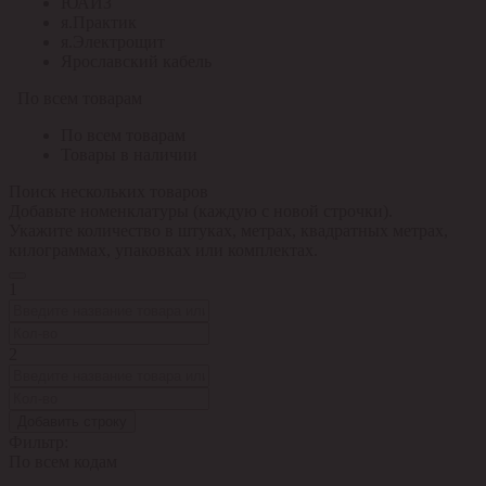
ЮАИЗ
я.Практик
я.Электрощит
Ярославский кабель
По всем товарам
По всем товарам
Товары в наличии
Поиск нескольких товаров
Добавьте номенклатуры (каждую с новой строчки).
Укажите количество в штуках, метрах, квадратных метрах,
килограммах, упаковках или комплектах.
1
2
Добавить строку
Фильтр:
По всем кодам