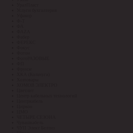
УралПласт
Услуги бухгалтерия
Уфакор
Ф-Т
ФА
ФАZА
Фабер
ФЕРЕКС
Фокус
Фотон
ФотоРАЗОВЫЕ
ФП
Фрунзе
ХКА (Кольчуга)
Хозтовары
ХОМОВ ЭЛЕКТРО
Цветлит
Центр кабельных технологий
Центркабель
Циркон
ЦМО
ЧЕТЫРЕ СЕЗОНА
Чувашкабель
ЧУП Элект Белтиз