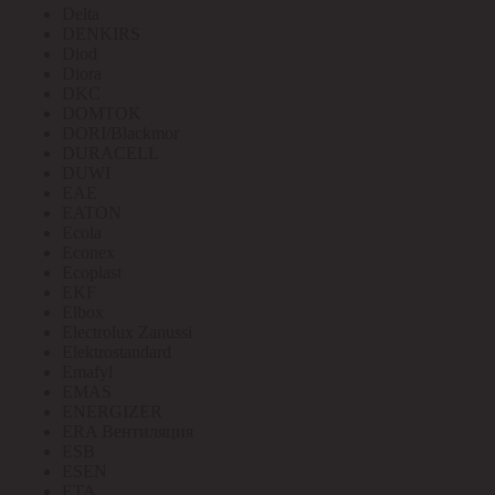
Delta
DENKIRS
Diod
Diora
DKC
DOMTOK
DORI/Blackmor
DURACELL
DUWI
EAE
EATON
Ecola
Econex
Ecoplast
EKF
Elbox
Electrolux Zanussi
Elektrostandard
Emafyl
EMAS
ENERGIZER
ERA Вентиляция
ESB
ESEN
ETA