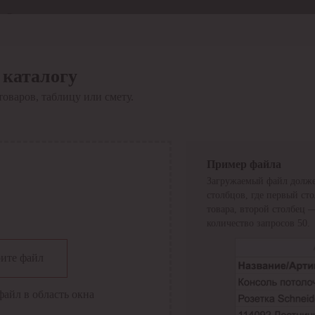
Отдел продаж
8 800 6000-600
Каталог
Акции
 каталогу
Сервис
товаров, таблицу или смету.
Инструкция по работе
с сервисом
Оплата
Сервис ЭДО
Сервис ИТС-КА
Пример файла
Сервис API
Загружаемый файл долже
Контакты
О компании
столбцов, где первый ст
Вход
Регистрация
товара, второй столбец 
количество запросов 50.
Крупнейший поставщик электро-технической продукции в
ите файл
России
Найти
файл в область окна
Искать по всем разделам