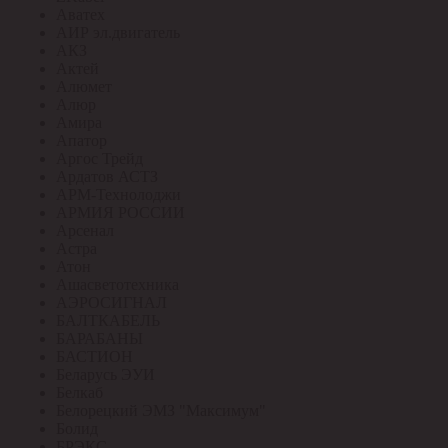
Аватех
АИР эл.двигатель
АКЗ
Актей
Алюмет
Алюр
Амира
Апатор
Аргос Трейд
Ардатов АСТЗ
АРМ-Технолоджи
АРМИЯ РОССИИ
Арсенал
Астра
Атон
Ашасветотехника
АЭРОСИГНАЛ
БАЛТКАБЕЛЬ
БАРАБАНЫ
БАСТИОН
Беларусь ЭУИ
Белкаб
Белорецкий ЭМЗ "Максимум"
Болид
БРЭКС