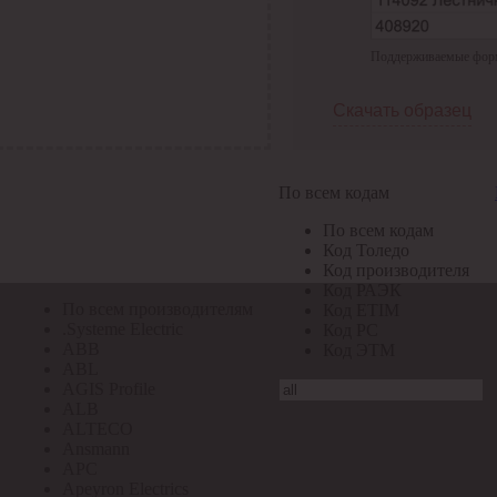
По всем кодам
Поддерживаемые формат
По всем кодам
Код Толедо
Код производителя
Скачать образец
Код РАЭК
Код ETIM
Код РС
Код ЭТМ
По всем кодам
Прочие
По всем кодам
По всем производителям
Код Толедо
Код производителя
Код РАЭК
По всем производителям
Код ETIM
.Systeme Electric
Код РС
ABB
Код ЭТМ
ABL
AGIS Profile
ALB
ALTECO
Ansmann
APC
Apeyron Electrics