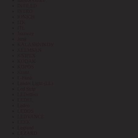
Interior Office
INTILED
INTRO
IONICH
ITK
ITL
Jazzway
Jung
KALASHNIKOV
KLEMSAN
KNIPEX
KODAK
KOPOS
Kranz
L-Flash
Leader Light (LL)
Led Strip
LEDeffect
LEDEL
Ledeo
LEDOS
LEDVANCE
LEEK
Legrand
LEZARD