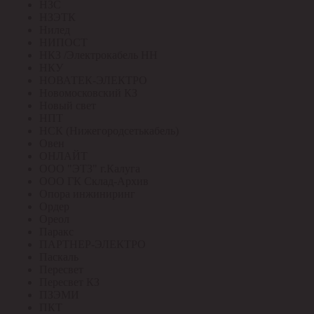
НЗС
НЗЭТК
Нилед
НИПОСТ
НКЗ /Электрокабель НН
НКУ
НОВАТЕК-ЭЛЕКТРО
Новомосковский КЗ
Новый свет
НПТ
НСК (Нижегородсетькабель)
Овен
ОНЛАЙТ
ООО "ЭТЗ" г.Калуга
ООО ГК Склад-Архив
Опора инжиниринг
Ордер
Ореол
Паракс
ПАРТНЕР-ЭЛЕКТРО
Паскаль
Пересвет
Пересвет КЗ
ПЗЭМИ
ПКТ