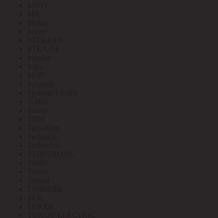
SONY
SPL
Stanley
Stayer
STEKKER
STRAZH
Suprlan
Supu
SUPU
Sylvania
Systeme Electric
T-Max
Tantos
TDM
Tech-Krep
Technical
Technolux
TEHSTRONG
Tekfor
Terneo
Tetenal
TIMBERK
TLK
TOKER
TOKOV ELECTRIC