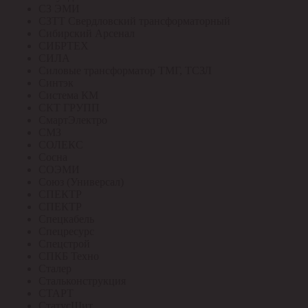
СЗ ЭМИ
СЗТТ Свердловский трансформаторный
Сибирский Арсенал
СИБРТЕХ
СИЛА
Силовые трансформатор ТМГ, ТСЗЛ
Синтэк
Система КМ
СКТ ГРУПП
СмартЭлектро
СМЗ
СОЛЕКС
Сосна
СОЭМИ
Союз (Универсал)
СПЕКТР
СПЕКТР
Спецкабель
Спецресурс
Спецстрой
СПКБ Техно
Сталер
Стальконструкция
СТАРТ
СтатусЩит