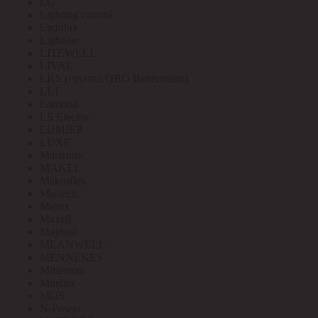
LG
Lighting control
Lightlux
Lightstar
LITEWELL
LIVAL
LKS (группа OBO Bettermann)
LLT
Lomond
LS Electric
LUMIER
LUXE
Mactronic
MAKEL
Makroflex
Mastech
Matrix
Maxell
Maytoni
MEANWELL
MENNEKES
Minamoto
Moeller
MOS
N-Power