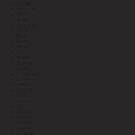
Arlight
Arte Lamp
ASD
Aviora
AVL (PRE)
AY-KA
Ballu
Bironi
BLV
BS
Bticino
Bylectrica
Cabeus
Cablexpert
Camelion
CHIKU
CHINT
Citel
CoCo
CP
CROWN
CSVT
CUTOP
Daewoo
DEKraft