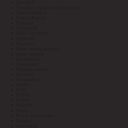
Плазма-Т
Пожарно-охранное оборудование
Пожспецкабель
ПожТехКабель
Полигон
ПРАКТИК
ПРО СИСТЕМС
Провенто
Прогресс
Пром. аккум (Выбор)
пром. аккум-р
Промкабель
Промрукав
Промтехэлектро
Промэко
Псковкабель
ПУЛЬС
ПЭК
ПЭМИ
ПЭНН
РАДИУС
Рекорд
Реле и Автоматика
Ресанта
Реуткабель