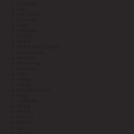
TOSHIBA
Toua
TSC LUCH
Ultraflash
Uniel
UNIVersal
VARTA
VEDA
VEKTOR BATTERY
Vektor Energy
Vergokan
Verlen-Volga
Vivo Luce
Volpe
Voltega
Voltum
Vossloh-Schwabe
Wago
weidmuller
Welrok
Werkel
WOLTA
WRLine
Zitar
ZKabel