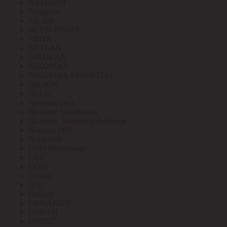
NATRIUM
Navigator
NE-AD
NEON-NIGHT
NEOX
NETLAN
NIKOLAN
NIKOMAX
NIKOMAX ESSENTIAL
NILSON
NLCO
No name свет
No name Телефония
No name Элементы питания
Noname SDS
Northcliffe
OBO Bettermann
OEZ
OGM
Omron
ONI
Opticell
ORGANIDE
OSRAM
OSTEC