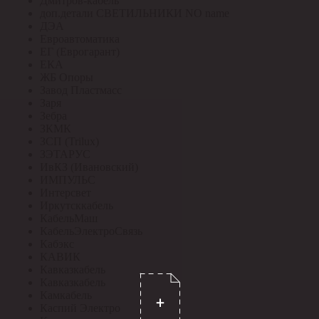
Дмитров-кабель
доп.детали СВЕТИЛЬНИКИ NO name
ДЭА
Евроавтоматика
ЕГ (Еврогарант)
ЕКА
ЖБ Опоры
Завод Пластмасс
Заря
Зебра
ЗКМК
ЗСП (Trilux)
ЗЭТАРУС
ИвКЗ (Ивановский)
ИМПУЛЬС
Интерсвет
Иркутсккабель
КабельМаш
КабельЭлектроСвязь
Кабэкс
КАВИК
Кавказкабель
Кавказкабель
Камкабель
Каспий Электро