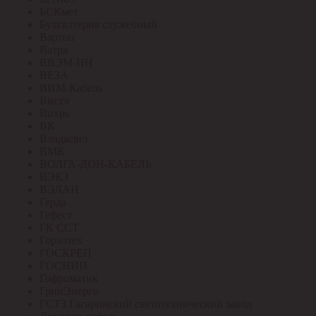
БСКмет
Бухгалтерия служебный
Вартон
Ватра
ВВЭМ-НН
ВЕЗА
ВИМ-Кабель
Вистл
Вихрь
ВК
Владасвет
ВМК
ВОЛГА-ДОН-КАБЕЛЬ
ВЭКЗ
ВЭЛАН
Герда
Гефест
ГК ССТ
Горэлтех
ГОСКРЕП
ГОСНИП
Гофроматик
ГринЭнерго
ГСТЗ Гагаринский светотехнический завод