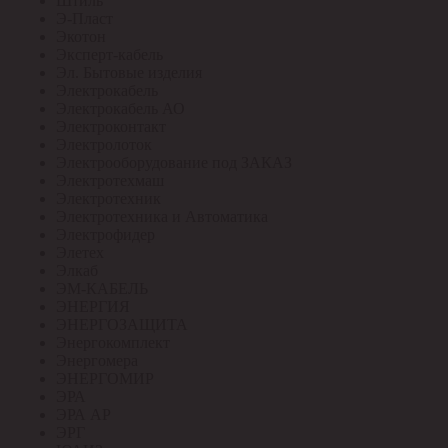
Штиль
Э-Пласт
Экотон
Эксперт-кабель
Эл. Бытовые изделия
Электрокабель
Электрокабель АО
Электроконтакт
Электролоток
Электрооборудование под ЗАКАЗ
Электротехмаш
Электротехник
Электротехника и Автоматика
Электрофидер
Элетех
Элкаб
ЭМ-КАБЕЛЬ
ЭНЕРГИЯ
ЭНЕРГОЗАЩИТА
Энергокомплект
Энергомера
ЭНЕРГОМИР
ЭРА
ЭРА АР
ЭРГ