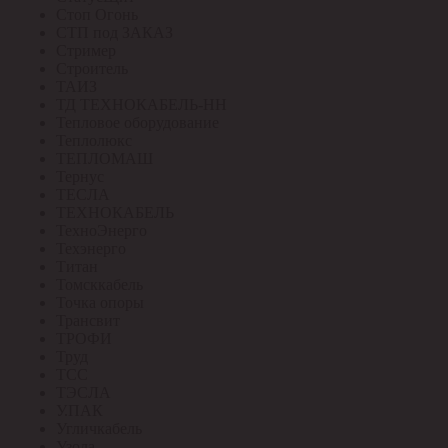
Стоп Огонь
СТП под ЗАКАЗ
Стример
Строитель
ТАИЗ
ТД ТЕХНОКАБЕЛЬ-НН
Тепловое оборудование
Теплолюкс
ТЕПЛОМАШ
Тернус
ТЕСЛА
ТЕХНОКАБЕЛЬ
ТехноЭнерго
Техэнерго
Титан
Томсккабель
Точка опоры
Трансвит
ТРОФИ
Труд
ТСС
ТЭСЛА
У.ПАК
Угличкабель
Узола