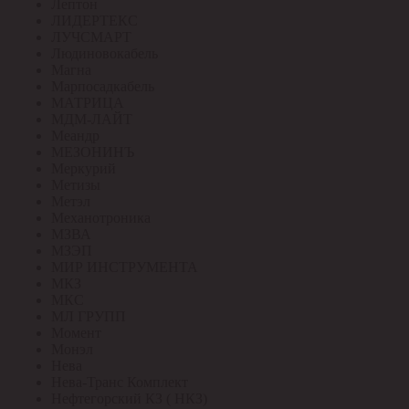
Лептон
ЛИДЕРТЕКС
ЛУЧСМАРТ
Людиновокабель
Магна
Марпосадкабель
МАТРИЦА
МДМ-ЛАЙТ
Меандр
МЕЗОНИНЪ
Меркурий
Метизы
Метэл
Механотроника
МЗВА
МЗЭП
МИР ИНСТРУМЕНТА
МКЗ
МКС
МЛ ГРУПП
Момент
Монэл
Нева
Нева-Транс Комплект
Нефтегорский КЗ ( НКЗ)