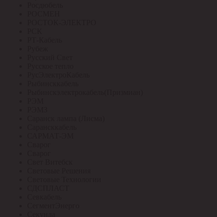
Росдюбель
РОСМЕН
РОСТОК-ЭЛЕКТРО
РСК
РТ-Кабель
Рубеж
Русский Свет
Русское тепло
РусЭлектроКабель
Рыбинсккабель
Рыбинскэлектрокабель(Призмиан)
РЭМ
РЭМЗ
Саранск лампа (Лисма)
Сарансккабель
САРМАТ-ЭМ
Сварог
Сварог
Свет Витебск
Световые Решения
Световые Технологии
СДСПЛАСТ
Севкабель
СегментЭнерго
Секунда