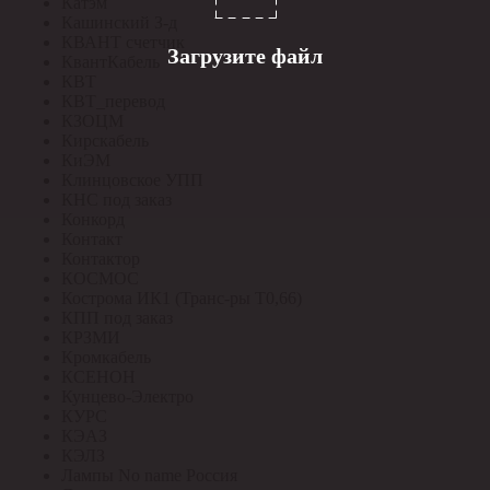
Катэм
Кашинский З-д
КВАНТ счетчик
Загрузите файл
КвантКабель
КВТ
КВТ_перевод
КЗОЦМ
Кирскабель
КиЭМ
Клинцовское УПП
КНС под заказ
Конкорд
Контакт
Контактор
КОСМОС
Кострома ИК1 (Транс-ры Т0,66)
КПП под заказ
КРЗМИ
Кромкабель
КСЕНОН
Кунцево-Электро
КУРС
КЭАЗ
КЭЛЗ
Лампы No name Россия