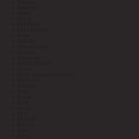
Outdoor
Panasonic
Paritet
ParLan
PARTNER
PATA/UNION
Patriot
PHILIPS
Phoenix contact
Pleomax
PowerCube
PROCONNECT
Prostar
QUEL (выведен с 05.2021)
RADUGA
Raychem
Rbuz
Rcable
REM
Renata
REV
REXANT
RITTAL
Ritter
Rivoli