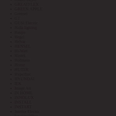
GREATFLEX
GREEN APPLE
Greenel
GT
GUSI Electric
Halla lighting
Haupa
Hegel
Helvar
HENSEL
Hi-Watt
Hintek
Hofmann
Horoz
HUTER
Hyperline
HYUNDAI
IEK
Image Art
IN HOME
INNOLUX
INSTALL
INSTART
Interior Electric