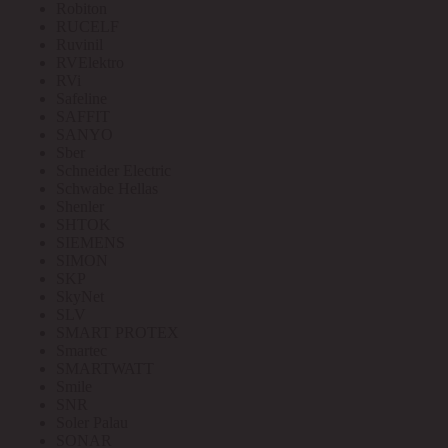
Robiton
RUCELF
Ruvinil
RVElektro
RVi
Safeline
SAFFIT
SANYO
Sber
Schneider Electric
Schwabe Hellas
Shenler
SHTOK
SIEMENS
SIMON
SKP
SkyNet
SLV
SMART PROTEX
Smartec
SMARTWATT
Smile
SNR
Soler Palau
SONAR