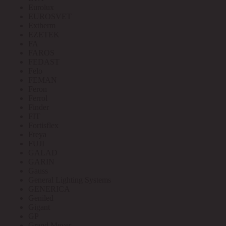
Eurolux
EUROSVET
Extherm
EZETEK
FA
FAROS
FEDAST
Felo
FEMAN
Feron
Ferrol
Finder
FIT
Fortisflex
Freya
FUJI
GALAD
GARIN
Gauss
General Lighting Systems
GENERICA
Geniled
Gigant
GP
Grand Meyer