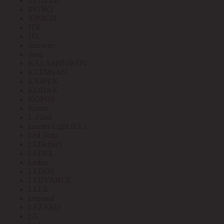
INTILED
INTRO
IONICH
ITK
ITL
Jazzway
Jung
KALASHNIKOV
KLEMSAN
KNIPEX
KODAK
KOPOS
Kranz
L-Flash
Leader Light (LL)
Led Strip
LEDeffect
LEDEL
Ledeo
LEDOS
LEDVANCE
LEEK
Legrand
LEZARD
LG