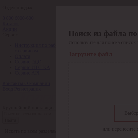
Отдел продаж
8 800 6000-600
Каталог
Акции
Поиск из файла по
Сервис
Используйте для поиска список 
Инструкция по работе
с сервисом
Загрузите файл
Оплата
Сервис ЭДО
Сервис ИТС-КА
Сервис API
Контакты
О компании
Вход
Регистрация
Крупнейший поставщик электро-технической продукции в Рос
Выбер
Найти
или перенесите 
Искать по всем разделам