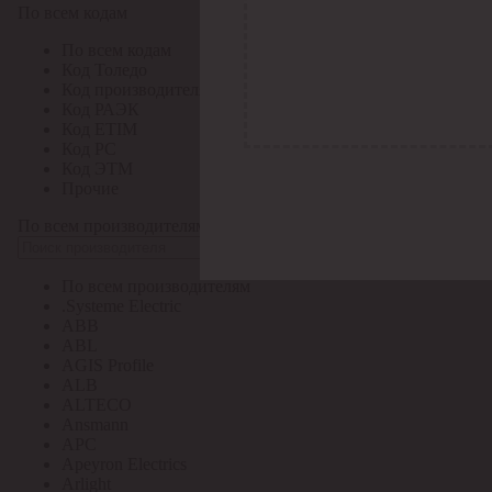
По всем кодам
По всем кодам
Код Толедо
Код производителя
Код РАЭК
Код ETIM
Код РС
Код ЭТМ
Прочие
По всем производителям
По всем производителям
.Systeme Electric
ABB
ABL
AGIS Profile
ALB
ALTECO
Ansmann
APC
Apeyron Electrics
Arlight