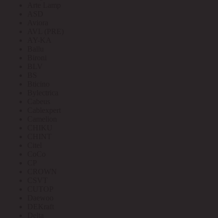
Arte Lamp
ASD
Aviora
AVL (PRE)
AY-KA
Ballu
Bironi
BLV
BS
Bticino
Bylectrica
Cabeus
Cablexpert
Camelion
CHIKU
CHINT
Citel
CoCo
CP
CROWN
CSVT
CUTOP
Daewoo
DEKraft
Delta