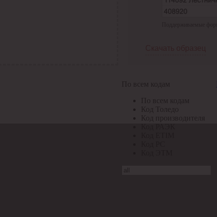
Поддерживаемые формат
Скачать образец
По всем кодам
По всем кодам
Код Толедо
Код производителя
Код РАЭК
Код ETIM
Код РС
Код ЭТМ