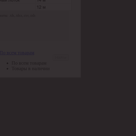
ы: .xls,.xlsx,.csv,.ods
По всем товарам
Найти
По всем товарам
Товары в наличии