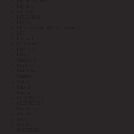
Lighting control
Lightlux
Lightstar
LITEWELL
LIVAL
LKS (группа OBO Bettermann)
LLT
Lomond
LS Electric
LUMIER
LUXE
Mactronic
MAKEL
Makroflex
Mastech
Matrix
Maxell
Maytoni
MEANWELL
MENNEKES
Minamoto
Moeller
MOS
N-Power
NATRIUM