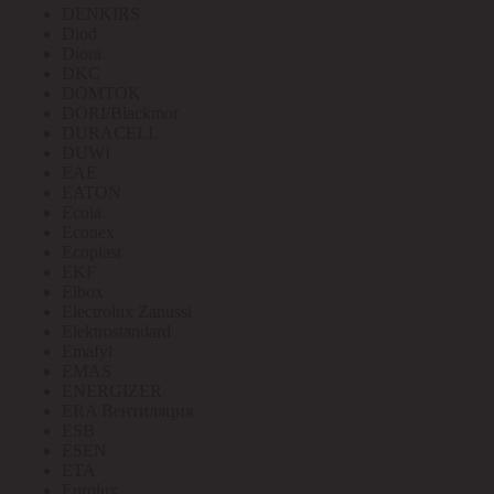
DENKIRS
Diod
Diora
DKC
DOMTOK
DORI/Blackmor
DURACELL
DUWI
EAE
EATON
Ecola
Econex
Ecoplast
EKF
Elbox
Electrolux Zanussi
Elektrostandard
Emafyl
EMAS
ENERGIZER
ERA Вентиляция
ESB
ESEN
ETA
Eurolux