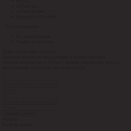
ЮАИЗ
я.Практик
я.Электрощит
Ярославский кабель
По всем товарам
По всем товарам
Товары в наличии
Поиск нескольких товаров
Добавьте номенклатуры (каждую с новой строчки).
Укажите количество в штуках, метрах, квадратных метрах,
килограммах, упаковках или комплектах.
1
2
Добавить строку
Фильтр:
По всем кодам