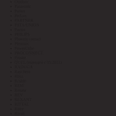
Outdoor
Panasonic
Paritet
ParLan
PARTNER
PATA/UNION
Patriot
PHILIPS
Phoenix contact
Pleomax
PowerCube
PROCONNECT
Prostar
QUEL (выведен с 05.2021)
RADUGA
Raychem
Rbuz
Rcable
REM
Renata
REV
REXANT
RITTAL
Ritter
Rivoli