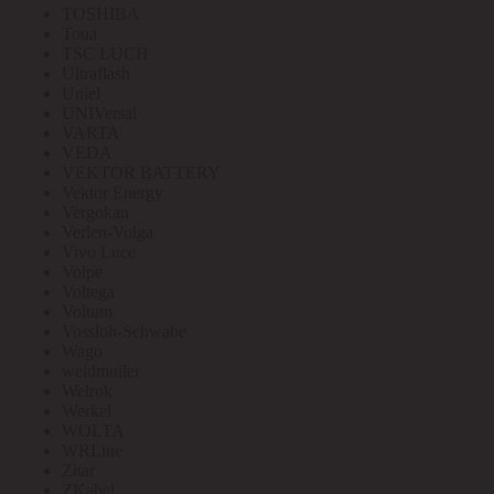
TOSHIBA
Toua
TSC LUCH
Ultraflash
Uniel
UNIVersal
VARTA
VEDA
VEKTOR BATTERY
Vektor Energy
Vergokan
Verlen-Volga
Vivo Luce
Volpe
Voltega
Voltum
Vossloh-Schwabe
Wago
weidmuller
Welrok
Werkel
WOLTA
WRLine
Zitar
ZKabel