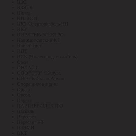
НЗС
НЗЭТК
Нилед
НИПОСТ
НКЗ /Электрокабель НН
НКУ
НОВАТЕК-ЭЛЕКТРО
Новомосковский КЗ
Новый свет
НПТ
НСК (Нижегородсетькабель)
Овен
ОНЛАЙТ
ООО "ЭТЗ" г.Калуга
ООО ГК Склад-Архив
Опора инжиниринг
Ордер
Ореол
Паракс
ПАРТНЕР-ЭЛЕКТРО
Паскаль
Пересвет
Пересвет КЗ
ПЗЭМИ
ПКТ