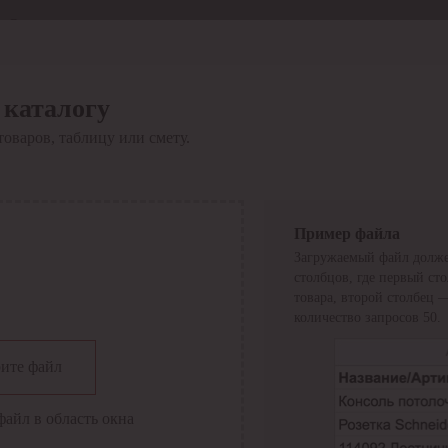
Отдел продаж
8 800 6000-600
Каталог
Акции
 каталогу
Сервис
товаров, таблицу или смету.
Инструкция по работе
с сервисом
Оплата
Сервис ЭДО
Сервис ИТС-КА
Пример файла
Сервис API
Загружаемый файл долже
Контакты
О компании
столбцов, где первый ст
Вход
Регистрация
товара, второй столбец 
количество запросов 50.
Крупнейший поставщик электро-технической продукции в
ите файл
России
Найти
файл в область окна
Искать по всем разделам