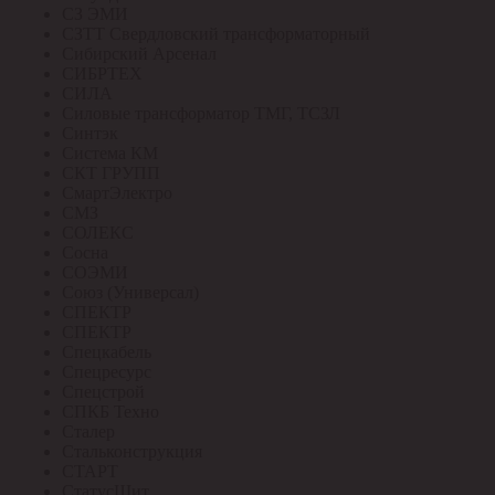
СЗ ЭМИ
СЗТТ Свердловский трансформаторный
Сибирский Арсенал
СИБРТЕХ
СИЛА
Силовые трансформатор ТМГ, ТСЗЛ
Синтэк
Система КМ
СКТ ГРУПП
СмартЭлектро
СМЗ
СОЛЕКС
Сосна
СОЭМИ
Союз (Универсал)
СПЕКТР
СПЕКТР
Спецкабель
Спецресурс
Спецстрой
СПКБ Техно
Сталер
Стальконструкция
СТАРТ
СтатусЩит