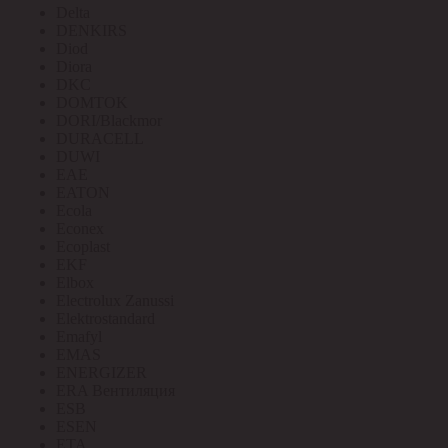
Delta
DENKIRS
Diod
Diora
DKC
DOMTOK
DORI/Blackmor
DURACELL
DUWI
EAE
EATON
Ecola
Econex
Ecoplast
EKF
Elbox
Electrolux Zanussi
Elektrostandard
Emafyl
EMAS
ENERGIZER
ERA Вентиляция
ESB
ESEN
ETA