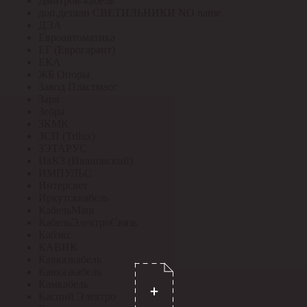
Дмитров-кабель
доп.детали СВЕТИЛЬНИКИ NO name
ДЭА
Евроавтоматика
ЕГ (Еврогарант)
ЕКА
ЖБ Опоры
Завод Пластмасс
Заря
Зебра
ЗКМК
ЗСП (Trilux)
ЗЭТАРУС
ИвКЗ (Ивановский)
ИМПУЛЬС
Интерсвет
Иркутсккабель
КабельМаш
КабельЭлектроСвязь
Кабэкс
КАВИК
Кавказкабель
Кавказкабель
Камкабель
Каспий Электро