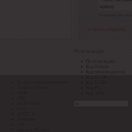
По всем кодам
Поддерживаемые формат
По всем кодам
Код Толедо
Код производителя
Скачать образец
Код РАЭК
Код ETIM
Код РС
Код ЭТМ
По всем кодам
Прочие
По всем кодам
По всем производителям
Код Толедо
Код производителя
Код РАЭК
По всем производителям
Код ETIM
.Systeme Electric
Код РС
ABB
Код ЭТМ
ABL
AGIS Profile
ALB
ALTECO
Ansmann
APC
Apeyron Electrics