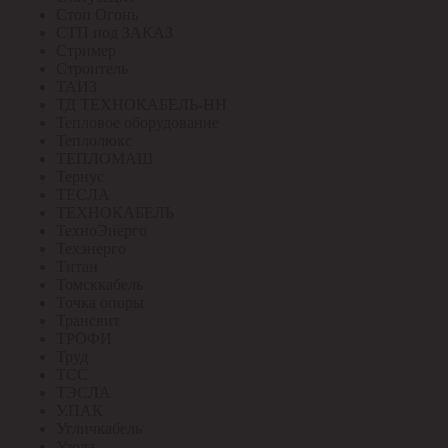
Стоп Огонь
СТП под ЗАКАЗ
Стример
Строитель
ТАИЗ
ТД ТЕХНОКАБЕЛЬ-НН
Тепловое оборудование
Теплолюкс
ТЕПЛОМАШ
Тернус
ТЕСЛА
ТЕХНОКАБЕЛЬ
ТехноЭнерго
Техэнерго
Титан
Томсккабель
Точка опоры
Трансвит
ТРОФИ
Труд
ТСС
ТЭСЛА
У.ПАК
Угличкабель
Узола