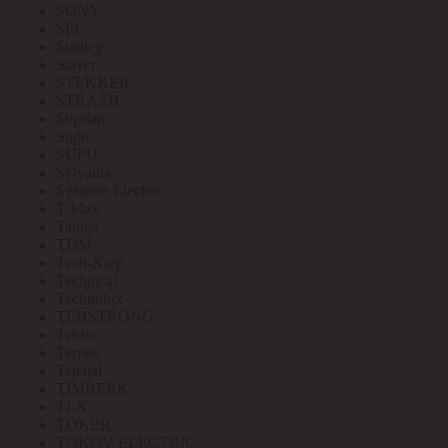
SONY
SPL
Stanley
Stayer
STEKKER
STRAZH
Suprlan
Supu
SUPU
Sylvania
Systeme Electric
T-Max
Tantos
TDM
Tech-Krep
Technical
Technolux
TEHSTRONG
Tekfor
Terneo
Tetenal
TIMBERK
TLK
TOKER
TOKOV ELECTRIC