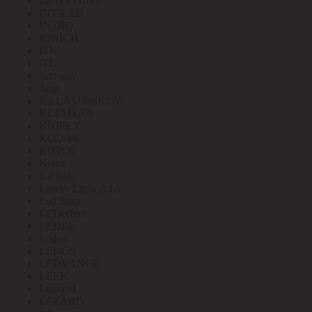
Interior Office
INTILED
INTRO
IONICH
ITK
ITL
Jazzway
Jung
KALASHNIKOV
KLEMSAN
KNIPEX
KODAK
KOPOS
Kranz
L-Flash
Leader Light (LL)
Led Strip
LEDeffect
LEDEL
Ledeo
LEDOS
LEDVANCE
LEEK
Legrand
LEZARD