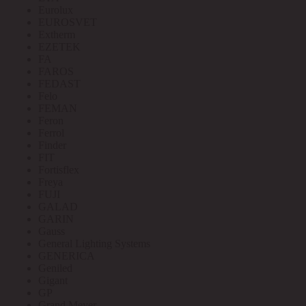
Eurolux
EUROSVET
Extherm
EZETEK
FA
FAROS
FEDAST
Felo
FEMAN
Feron
Ferrol
Finder
FIT
Fortisflex
Freya
FUJI
GALAD
GARIN
Gauss
General Lighting Systems
GENERICA
Geniled
Gigant
GP
Grand Meyer