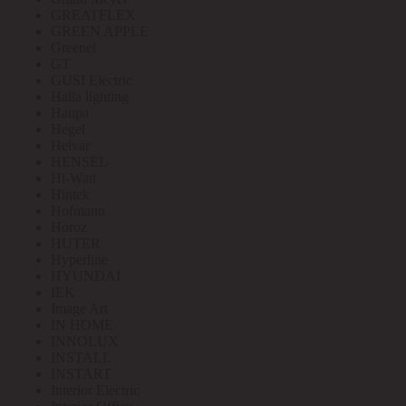
GREATFLEX
GREEN APPLE
Greenel
GT
GUSI Electric
Halla lighting
Haupa
Hegel
Helvar
HENSEL
Hi-Watt
Hintek
Hofmann
Horoz
HUTER
Hyperline
HYUNDAI
IEK
Image Art
IN HOME
INNOLUX
INSTALL
INSTART
Interior Electric