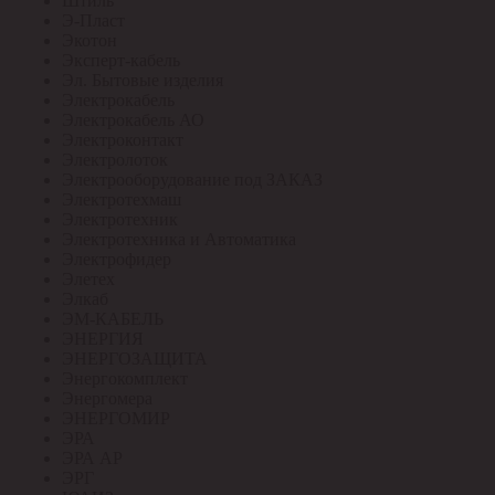
Штиль
Э-Пласт
Экотон
Эксперт-кабель
Эл. Бытовые изделия
Электрокабель
Электрокабель АО
Электроконтакт
Электролоток
Электрооборудование под ЗАКАЗ
Электротехмаш
Электротехник
Электротехника и Автоматика
Электрофидер
Элетех
Элкаб
ЭМ-КАБЕЛЬ
ЭНЕРГИЯ
ЭНЕРГОЗАЩИТА
Энергокомплект
Энергомера
ЭНЕРГОМИР
ЭРА
ЭРА АР
ЭРГ