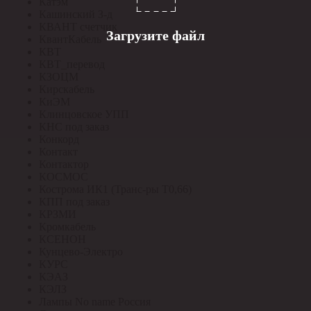
Катэм
Кашинский З-д
КВАНТ счетчик
Загрузите файл
КвантКабель
КВТ
КВТ_перевод
КЗОЦМ
Кирскабель
КиЭМ
Клинцовское УПП
КНС под заказ
Конкорд
Контакт
Контактор
КОСМОС
Кострома ИК1 (Транс-ры Т0,66)
КПП под заказ
КРЗМИ
Кромкабель
КСЕНОН
Кунцево-Электро
КУРС
КЭАЗ
КЭЛЗ
Лампы No name Россия