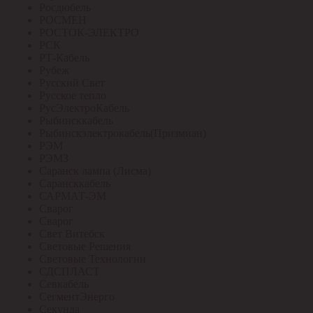
Росдюбель
РОСМЕН
РОСТОК-ЭЛЕКТРО
РСК
РТ-Кабель
Рубеж
Русский Свет
Русское тепло
РусЭлектроКабель
Рыбинсккабель
Рыбинскэлектрокабель(Призмиан)
РЭМ
РЭМЗ
Саранск лампа (Лисма)
Сарансккабель
САРМАТ-ЭМ
Сварог
Сварог
Свет Витебск
Световые Решения
Световые Технологии
СДСПЛАСТ
Севкабель
СегментЭнерго
Секунда