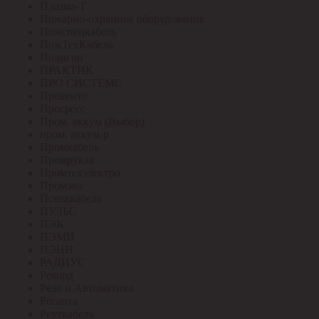
Плазма-Т
Пожарно-охранное оборудование
Пожспецкабель
ПожТехКабель
Полигон
ПРАКТИК
ПРО СИСТЕМС
Провенто
Прогресс
Пром. аккум (Выбор)
пром. аккум-р
Промкабель
Промрукав
Промтехэлектро
Промэко
Псковкабель
ПУЛЬС
ПЭК
ПЭМИ
ПЭНН
РАДИУС
Рекорд
Реле и Автоматика
Ресанта
Реуткабель