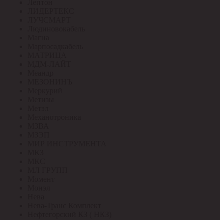
Лептон
ЛИДЕРТЕКС
ЛУЧСМАРТ
Людиновокабель
Магна
Марпосадкабель
МАТРИЦА
МДМ-ЛАЙТ
Меандр
МЕЗОНИНЪ
Меркурий
Метизы
Метэл
Механотроника
МЗВА
МЗЭП
МИР ИНСТРУМЕНТА
МКЗ
МКС
МЛ ГРУПП
Момент
Монэл
Нева
Нева-Транс Комплект
Нефтегорский КЗ ( НКЗ)