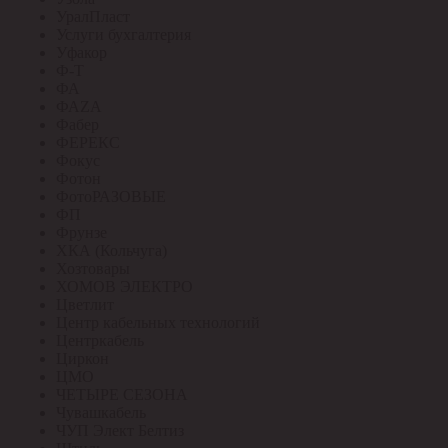
УралПласт
Услуги бухгалтерия
Уфакор
Ф-Т
ФА
ФАZА
Фабер
ФЕРЕКС
Фокус
Фотон
ФотоРАЗОВЫЕ
ФП
Фрунзе
ХКА (Кольчуга)
Хозтовары
ХОМОВ ЭЛЕКТРО
Цветлит
Центр кабельных технологий
Центркабель
Циркон
ЦМО
ЧЕТЫРЕ СЕЗОНА
Чувашкабель
ЧУП Элект Белтиз