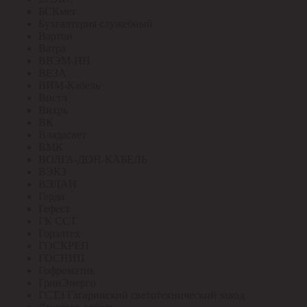
БСКмет
Бухгалтерия служебный
Вартон
Ватра
ВВЭМ-НН
ВЕЗА
ВИМ-Кабель
Вистл
Вихрь
ВК
Владасвет
ВМК
ВОЛГА-ДОН-КАБЕЛЬ
ВЭКЗ
ВЭЛАН
Герда
Гефест
ГК ССТ
Горэлтех
ГОСКРЕП
ГОСНИП
Гофроматик
ГринЭнерго
ГСТЗ Гагаринский светотехнический завод