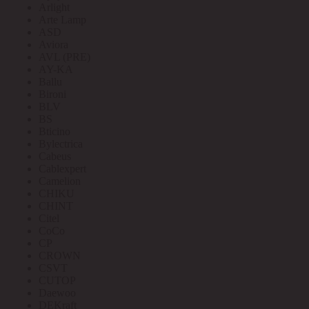
Arlight
Arte Lamp
ASD
Aviora
AVL (PRE)
AY-KA
Ballu
Bironi
BLV
BS
Bticino
Bylectrica
Cabeus
Cablexpert
Camelion
CHIKU
CHINT
Citel
CoCo
CP
CROWN
CSVT
CUTOP
Daewoo
DEKraft