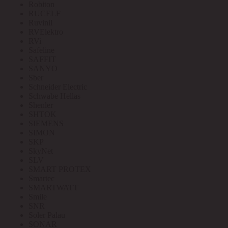
Robiton
RUCELF
Ruvinil
RVElektro
RVi
Safeline
SAFFIT
SANYO
Sber
Schneider Electric
Schwabe Hellas
Shenler
SHTOK
SIEMENS
SIMON
SKP
SkyNet
SLV
SMART PROTEX
Smartec
SMARTWATT
Smile
SNR
Soler Palau
SONAR