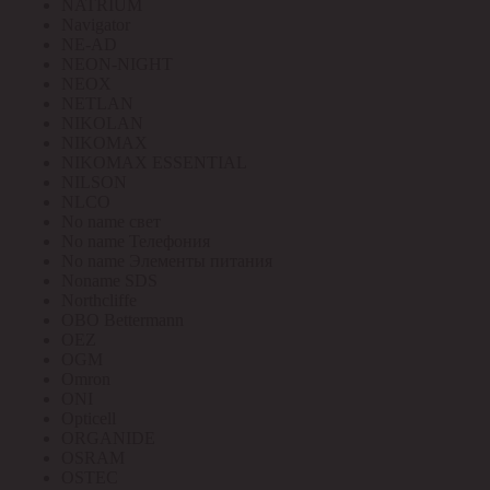
NATRIUM
Navigator
NE-AD
NEON-NIGHT
NEOX
NETLAN
NIKOLAN
NIKOMAX
NIKOMAX ESSENTIAL
NILSON
NLCO
No name свет
No name Телефония
No name Элементы питания
Noname SDS
Northcliffe
OBO Bettermann
OEZ
OGM
Omron
ONI
Opticell
ORGANIDE
OSRAM
OSTEC