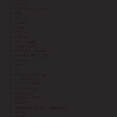
Аватех
АИР эл.двигатель
АКЗ
Актей
Алюмет
Алюр
Амира
Апатор
Аргос Трейд
Ардатов АСТЗ
АРМ-Технолоджи
АРМИЯ РОССИИ
Арсенал
Астра
Атон
Ашасветотехника
АЭРОСИГНАЛ
БАЛТКАБЕЛЬ
БАРАБАНЫ
БАСТИОН
Беларусь ЭУИ
Белкаб
Белорецкий ЭМЗ "Максимум"
Болид
БРЭКС