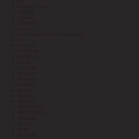
LG
Lighting control
Lightlux
Lightstar
LITEWELL
LIVAL
LKS (группа OBO Bettermann)
LLT
Lomond
LS Electric
LUMIER
LUXE
Mactronic
MAKEL
Makroflex
Mastech
Matrix
Maxell
Maytoni
MEANWELL
MENNEKES
Minamoto
Moeller
MOS
N-Power