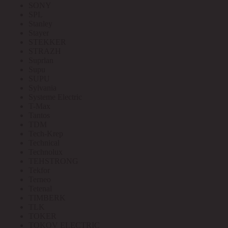
SONY
SPL
Stanley
Stayer
STEKKER
STRAZH
Suprlan
Supu
SUPU
Sylvania
Systeme Electric
T-Max
Tantos
TDM
Tech-Krep
Technical
Technolux
TEHSTRONG
Tekfor
Terneo
Tetenal
TIMBERK
TLK
TOKER
TOKOV ELECTRIC