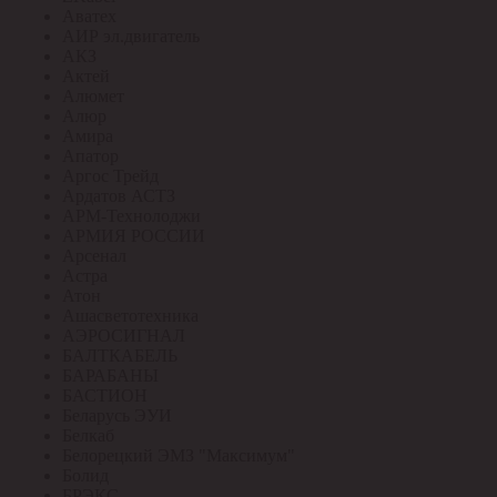
Аватех
АИР эл.двигатель
АКЗ
Актей
Алюмет
Алюр
Амира
Апатор
Аргос Трейд
Ардатов АСТЗ
АРМ-Технолоджи
АРМИЯ РОССИИ
Арсенал
Астра
Атон
Ашасветотехника
АЭРОСИГНАЛ
БАЛТКАБЕЛЬ
БАРАБАНЫ
БАСТИОН
Беларусь ЭУИ
Белкаб
Белорецкий ЭМЗ "Максимум"
Болид
БРЭКС