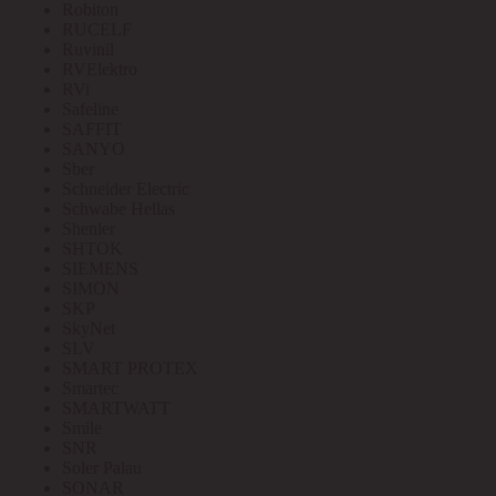
Robiton
RUCELF
Ruvinil
RVElektro
RVi
Safeline
SAFFIT
SANYO
Sber
Schneider Electric
Schwabe Hellas
Shenler
SHTOK
SIEMENS
SIMON
SKP
SkyNet
SLV
SMART PROTEX
Smartec
SMARTWATT
Smile
SNR
Soler Palau
SONAR