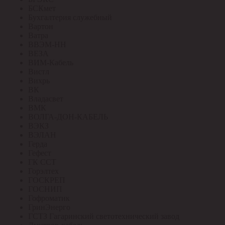
БСКмет
Бухгалтерия служебный
Вартон
Ватра
ВВЭМ-НН
ВЕЗА
ВИМ-Кабель
Вистл
Вихрь
ВК
Владасвет
ВМК
ВОЛГА-ДОН-КАБЕЛЬ
ВЭКЗ
ВЭЛАН
Герда
Гефест
ГК ССТ
Горэлтех
ГОСКРЕП
ГОСНИП
Гофроматик
ГринЭнерго
ГСТЗ Гагаринский светотехнический завод