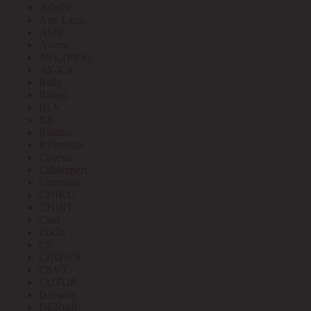
Arlight
Arte Lamp
ASD
Aviora
AVL (PRE)
AY-KA
Ballu
Bironi
BLV
BS
Bticino
Bylectrica
Cabeus
Cablexpert
Camelion
CHIKU
CHINT
Citel
CoCo
CP
CROWN
CSVT
CUTOP
Daewoo
DEKraft