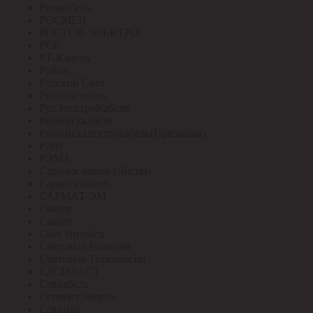
Росдюбель
РОСМЕН
РОСТОК-ЭЛЕКТРО
РСК
РТ-Кабель
Рубеж
Русский Свет
Русское тепло
РусЭлектроКабель
Рыбинсккабель
Рыбинскэлектрокабель(Призмиан)
РЭМ
РЭМЗ
Саранск лампа (Лисма)
Сарансккабель
САРМАТ-ЭМ
Сварог
Сварог
Свет Витебск
Световые Решения
Световые Технологии
СДСПЛАСТ
Севкабель
СегментЭнерго
Секунда