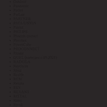
Outdoor
Panasonic
Paritet
ParLan
PARTNER
PATA/UNION
Patriot
PHILIPS
Phoenix contact
Pleomax
PowerCube
PROCONNECT
Prostar
QUEL (выведен с 05.2021)
RADUGA
Raychem
Rbuz
Rcable
REM
Renata
REV
REXANT
RITTAL
Ritter
Rivoli