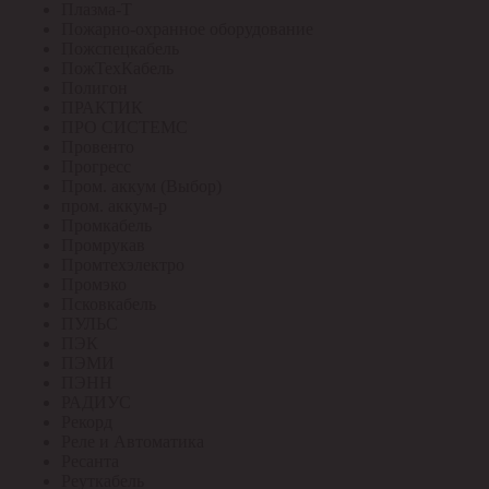
Плазма-Т
Пожарно-охранное оборудование
Пожспецкабель
ПожТехКабель
Полигон
ПРАКТИК
ПРО СИСТЕМС
Провенто
Прогресс
Пром. аккум (Выбор)
пром. аккум-р
Промкабель
Промрукав
Промтехэлектро
Промэко
Псковкабель
ПУЛЬС
ПЭК
ПЭМИ
ПЭНН
РАДИУС
Рекорд
Реле и Автоматика
Ресанта
Реуткабель