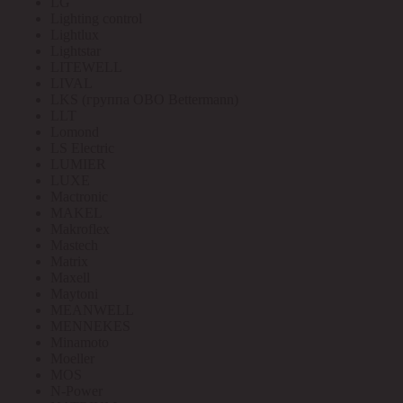
LG
Lighting control
Lightlux
Lightstar
LITEWELL
LIVAL
LKS (группа OBO Bettermann)
LLT
Lomond
LS Electric
LUMIER
LUXE
Mactronic
MAKEL
Makroflex
Mastech
Matrix
Maxell
Maytoni
MEANWELL
MENNEKES
Minamoto
Moeller
MOS
N-Power