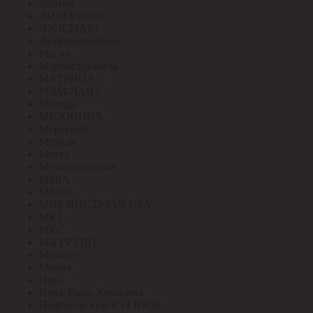
Лептон
ЛИДЕРТЕКС
ЛУЧСМАРТ
Людиновокабель
Магна
Марпосадкабель
МАТРИЦА
МДМ-ЛАЙТ
Меандр
МЕЗОНИНЪ
Меркурий
Метизы
Метэл
Механотроника
МЗВА
МЗЭП
МИР ИНСТРУМЕНТА
МКЗ
МКС
МЛ ГРУПП
Момент
Монэл
Нева
Нева-Транс Комплект
Нефтегорский КЗ ( НКЗ)