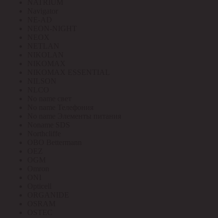
NATRIUM
Navigator
NE-AD
NEON-NIGHT
NEOX
NETLAN
NIKOLAN
NIKOMAX
NIKOMAX ESSENTIAL
NILSON
NLCO
No name свет
No name Телефония
No name Элементы питания
Noname SDS
Northcliffe
OBO Bettermann
OEZ
OGM
Omron
ONI
Opticell
ORGANIDE
OSRAM
OSTEC