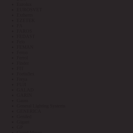
Eurolux
EUROSVET
Extherm
EZETEK
FA
FAROS
FEDAST
Felo
FEMAN
Feron
Ferrol
Finder
FIT
Fortisflex
Freya
FUJI
GALAD
GARIN
Gauss
General Lighting Systems
GENERICA
Geniled
Gigant
GP
Grand Meyer