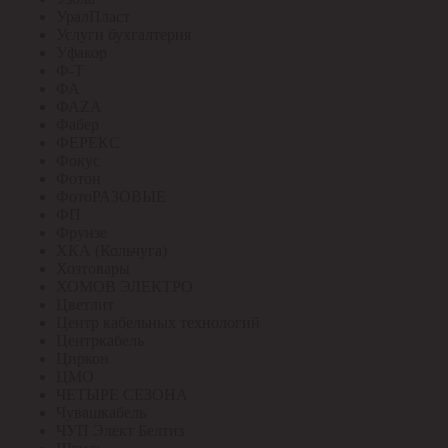
УралПласт
Услуги бухгалтерия
Уфакор
Ф-Т
ФА
ФАZА
Фабер
ФЕРЕКС
Фокус
Фотон
ФотоРАЗОВЫЕ
ФП
Фрунзе
ХКА (Кольчуга)
Хозтовары
ХОМОВ ЭЛЕКТРО
Цветлит
Центр кабельных технологий
Центркабель
Циркон
ЦМО
ЧЕТЫРЕ СЕЗОНА
Чувашкабель
ЧУП Элект Белтиз