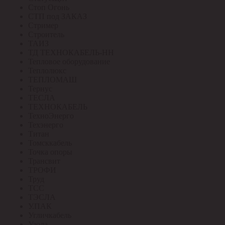
Стоп Огонь
СТП под ЗАКАЗ
Стример
Строитель
ТАИЗ
ТД ТЕХНОКАБЕЛЬ-НН
Тепловое оборудование
Теплолюкс
ТЕПЛОМАШ
Тернус
ТЕСЛА
ТЕХНОКАБЕЛЬ
ТехноЭнерго
Техэнерго
Титан
Томсккабель
Точка опоры
Трансвит
ТРОФИ
Труд
ТСС
ТЭСЛА
У.ПАК
Угличкабель
Узола