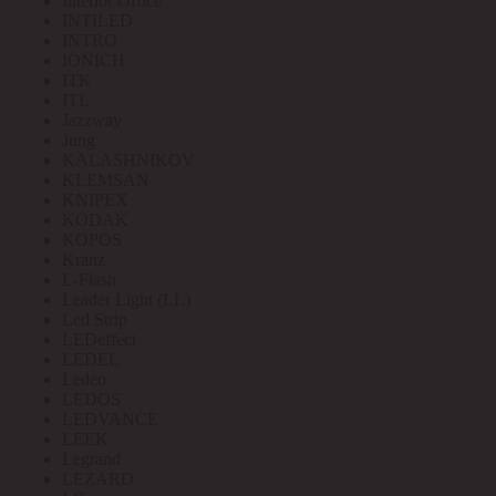
Interior Office
INTILED
INTRO
IONICH
ITK
ITL
Jazzway
Jung
KALASHNIKOV
KLEMSAN
KNIPEX
KODAK
KOPOS
Kranz
L-Flash
Leader Light (LL)
Led Strip
LEDeffect
LEDEL
Ledeo
LEDOS
LEDVANCE
LEEK
Legrand
LEZARD