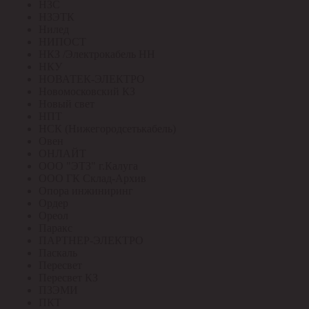
НЗС
НЗЭТК
Нилед
НИПОСТ
НКЗ /Электрокабель НН
НКУ
НОВАТЕК-ЭЛЕКТРО
Новомосковский КЗ
Новый свет
НПТ
НСК (Нижегородсетькабель)
Овен
ОНЛАЙТ
ООО "ЭТЗ" г.Калуга
ООО ГК Склад-Архив
Опора инжиниринг
Ордер
Ореол
Паракс
ПАРТНЕР-ЭЛЕКТРО
Паскаль
Пересвет
Пересвет КЗ
ПЗЭМИ
ПКТ