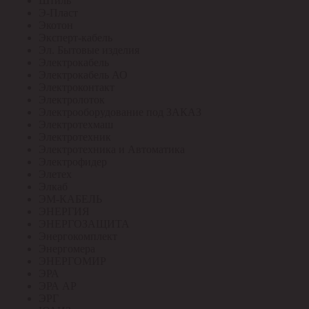
Штиль
Э-Пласт
Экотон
Эксперт-кабель
Эл. Бытовые изделия
Электрокабель
Электрокабель АО
Электроконтакт
Электролоток
Электрооборудование под ЗАКАЗ
Электротехмаш
Электротехник
Электротехника и Автоматика
Электрофидер
Элетех
Элкаб
ЭМ-КАБЕЛЬ
ЭНЕРГИЯ
ЭНЕРГОЗАЩИТА
Энергокомплект
Энергомера
ЭНЕРГОМИР
ЭРА
ЭРА АР
ЭРГ