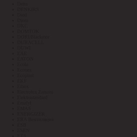
Delta
DENKIRS
Diod
Diora
DKC
DOMTOK
DORI/Blackmor
DURACELL
DUWI
EAE
EATON
Ecola
Econex
Ecoplast
EKF
Elbox
Electrolux Zanussi
Elektrostandard
Emafyl
EMAS
ENERGIZER
ERA Вентиляция
ESB
ESEN
ETA