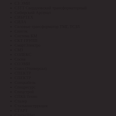
СЗ ЭМИ
СЗТТ Свердловский трансформаторный
Сибирский Арсенал
СИБРТЕХ
СИЛА
Силовые трансформатор ТМГ, ТСЗЛ
Синтэк
Система КМ
СКТ ГРУПП
СмартЭлектро
СМЗ
СОЛЕКС
Сосна
СОЭМИ
Союз (Универсал)
СПЕКТР
СПЕКТР
Спецкабель
Спецресурс
Спецстрой
СПКБ Техно
Сталер
Стальконструкция
СТАРТ
СтатусЩит