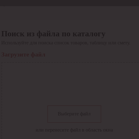
Отдел продаж
8 800 6000-600
Каталог
Акции
Поиск из файла по каталогу
Сервис
Используйте для поиска список товаров, таблицу или смету.
Инструкция по работе
с сервисом
Загрузите файл
Оплата
Сервис ЭДО
Сервис ИТС-КА
Сервис API
Контакты
О компании
Вход
Регистрация
Крупнейший поставщик электро-технической продукции в
Выберите файл
России
Найти
или перенесите файл в область окна
Искать по всем разделам