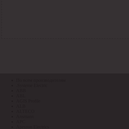
По всем кодам
По всем кодам
Код Толедо
Код производителя
Код РАЭК
Код ETIM
Код РС
Код ЭТМ
Прочие
По всем производителям
По всем производителям
.Systeme Electric
ABB
ABL
AGIS Profile
ALB
ALTECO
Ansmann
APC
Apeyron Electrics