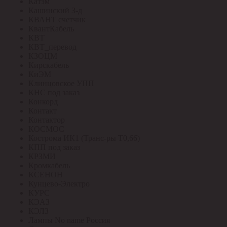
Катэм
Кашинский З-д
КВАНТ счетчик
КвантКабель
КВТ
КВТ_перевод
КЗОЦМ
Кирскабель
КиЭМ
Клинцовское УПП
КНС под заказ
Конкорд
Контакт
Контактор
КОСМОС
Кострома ИК1 (Транс-ры Т0,66)
КПП под заказ
КРЗМИ
Кромкабель
КСЕНОН
Кунцево-Электро
КУРС
КЭАЗ
КЭЛЗ
Лампы No name Россия