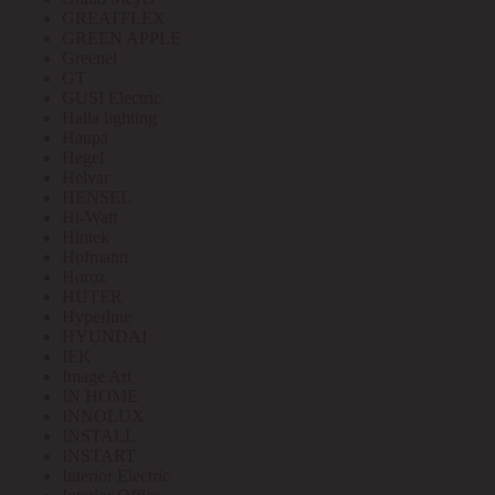
GREATFLEX
GREEN APPLE
Greenel
GT
GUSI Electric
Halla lighting
Haupa
Hegel
Helvar
HENSEL
Hi-Watt
Hintek
Hofmann
Horoz
HUTER
Hyperline
HYUNDAI
IEK
Image Art
IN HOME
INNOLUX
INSTALL
INSTART
Interior Electric