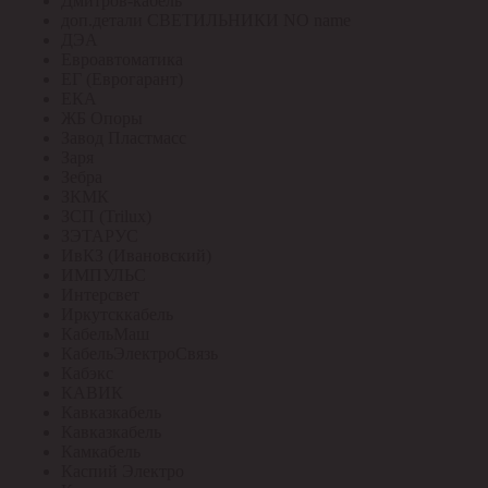
Дмитров-кабель
доп.детали СВЕТИЛЬНИКИ NO name
ДЭА
Евроавтоматика
ЕГ (Еврогарант)
ЕКА
ЖБ Опоры
Завод Пластмасс
Заря
Зебра
ЗКМК
ЗСП (Trilux)
ЗЭТАРУС
ИвКЗ (Ивановский)
ИМПУЛЬС
Интерсвет
Иркутсккабель
КабельМаш
КабельЭлектроСвязь
Кабэкс
КАВИК
Кавказкабель
Кавказкабель
Камкабель
Каспий Электро