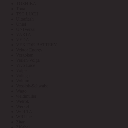
TOSHIBA
Toua
TSC LUCH
Ultraflash
Uniel
UNIVersal
VARTA
VEDA
VEKTOR BATTERY
Vektor Energy
Vergokan
Verlen-Volga
Vivo Luce
Volpe
Voltega
Voltum
Vossloh-Schwabe
Wago
weidmuller
Welrok
Werkel
WOLTA
WRLine
Zitar
ZKabel