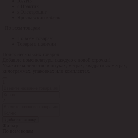
ЮАИЗ
я.Практик
я.Электрощит
Ярославский кабель
По всем товарам
По всем товарам
Товары в наличии
Поиск нескольких товаров
Добавьте номенклатуры (каждую с новой строчки).
Укажите количество в штуках, метрах, квадратных метрах,
килограммах, упаковках или комплектах.
1
2
Добавить строку
Фильтр:
По всем кодам