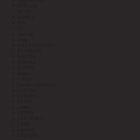
Interior Office
INTILED
INTRO
IONICH
ITK
ITL
Jazzway
Jung
KALASHNIKOV
KLEMSAN
KNIPEX
KODAK
KOPOS
Kranz
L-Flash
Leader Light (LL)
Led Strip
LEDeffect
LEDEL
Ledeo
LEDOS
LEDVANCE
LEEK
Legrand
LEZARD