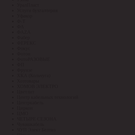
УралПласт
Услуги бухгалтерия
Уфакор
Ф-Т
ФА
ФАZА
Фабер
ФЕРЕКС
Фокус
Фотон
ФотоРАЗОВЫЕ
ФП
Фрунзе
ХКА (Кольчуга)
Хозтовары
ХОМОВ ЭЛЕКТРО
Цветлит
Центр кабельных технологий
Центркабель
Циркон
ЦМО
ЧЕТЫРЕ СЕЗОНА
Чувашкабель
ЧУП Элект Белтиз