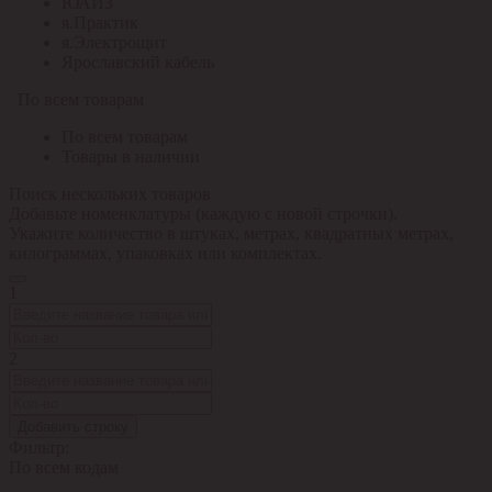
ЮАИЗ
я.Практик
я.Электрощит
Ярославский кабель
По всем товарам
По всем товарам
Товары в наличии
Поиск нескольких товаров
Добавьте номенклатуры (каждую с новой строчки).
Укажите количество в штуках, метрах, квадратных метрах,
килограммах, упаковках или комплектах.
1
2
Добавить строку
Фильтр:
По всем кодам