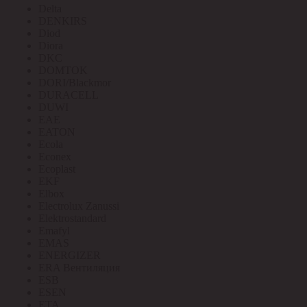
Delta
DENKIRS
Diod
Diora
DKC
DOMTOK
DORI/Blackmor
DURACELL
DUWI
EAE
EATON
Ecola
Econex
Ecoplast
EKF
Elbox
Electrolux Zanussi
Elektrostandard
Emafyl
EMAS
ENERGIZER
ERA Вентиляция
ESB
ESEN
ETA