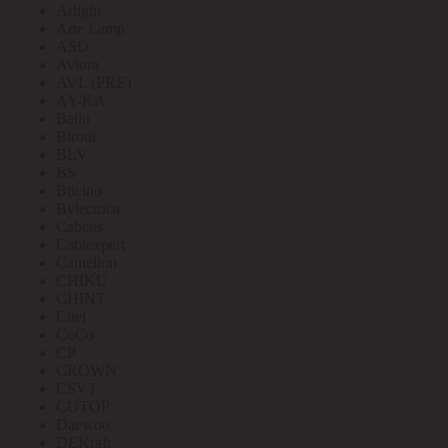
Arlight
Arte Lamp
ASD
Aviora
AVL (PRE)
AY-KA
Ballu
Bironi
BLV
BS
Bticino
Bylectrica
Cabeus
Cablexpert
Camelion
CHIKU
CHINT
Citel
CoCo
CP
CROWN
CSVT
CUTOP
Daewoo
DEKraft