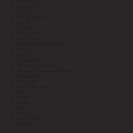
NATRIUM
Navigator
NE-AD
NEON-NIGHT
NEOX
NETLAN
NIKOLAN
NIKOMAX
NIKOMAX ESSENTIAL
NILSON
NLCO
No name свет
No name Телефония
No name Элементы питания
Noname SDS
Northcliffe
OBO Bettermann
OEZ
OGM
Omron
ONI
Opticell
ORGANIDE
OSRAM
OSTEC