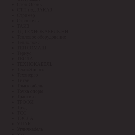
Стоп Огонь
СТП под ЗАКАЗ
Стример
Строитель
ТАИЗ
ТД ТЕХНОКАБЕЛЬ-НН
Тепловое оборудование
Теплолюкс
ТЕПЛОМАШ
Тернус
ТЕСЛА
ТЕХНОКАБЕЛЬ
ТехноЭнерго
Техэнерго
Титан
Томсккабель
Точка опоры
Трансвит
ТРОФИ
Труд
ТСС
ТЭСЛА
У.ПАК
Угличкабель
Узола