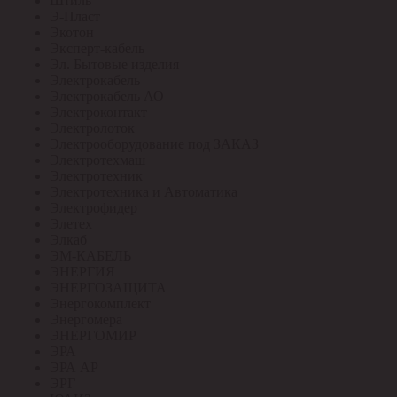
Штиль
Э-Пласт
Экотон
Эксперт-кабель
Эл. Бытовые изделия
Электрокабель
Электрокабель АО
Электроконтакт
Электролоток
Электрооборудование под ЗАКАЗ
Электротехмаш
Электротехник
Электротехника и Автоматика
Электрофидер
Элетех
Элкаб
ЭМ-КАБЕЛЬ
ЭНЕРГИЯ
ЭНЕРГОЗАЩИТА
Энергокомплект
Энергомера
ЭНЕРГОМИР
ЭРА
ЭРА АР
ЭРГ