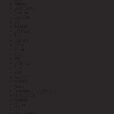
Eurolux
EUROSVET
Extherm
EZETEK
FA
FAROS
FEDAST
Felo
FEMAN
Feron
Ferrol
Finder
FIT
Fortisflex
Freya
FUJI
GALAD
GARIN
Gauss
General Lighting Systems
GENERICA
Geniled
Gigant
GP
Grand Meyer