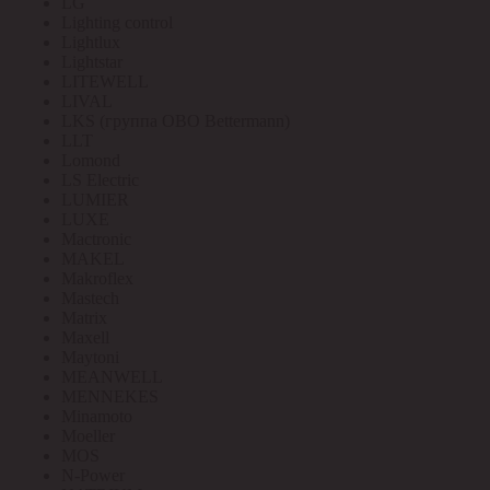
LG
Lighting control
Lightlux
Lightstar
LITEWELL
LIVAL
LKS (группа OBO Bettermann)
LLT
Lomond
LS Electric
LUMIER
LUXE
Mactronic
MAKEL
Makroflex
Mastech
Matrix
Maxell
Maytoni
MEANWELL
MENNEKES
Minamoto
Moeller
MOS
N-Power