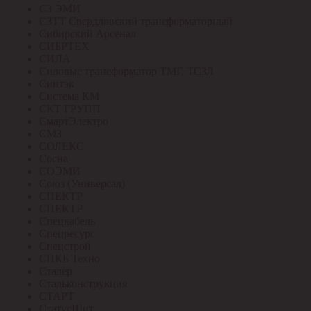
СЗ ЭМИ
СЗТТ Свердловский трансформаторный
Сибирский Арсенал
СИБРТЕХ
СИЛА
Силовые трансформатор ТМГ, ТСЗЛ
Синтэк
Система КМ
СКТ ГРУПП
СмартЭлектро
СМЗ
СОЛЕКС
Сосна
СОЭМИ
Союз (Универсал)
СПЕКТР
СПЕКТР
Спецкабель
Спецресурс
Спецстрой
СПКБ Техно
Сталер
Стальконструкция
СТАРТ
СтатусЩит