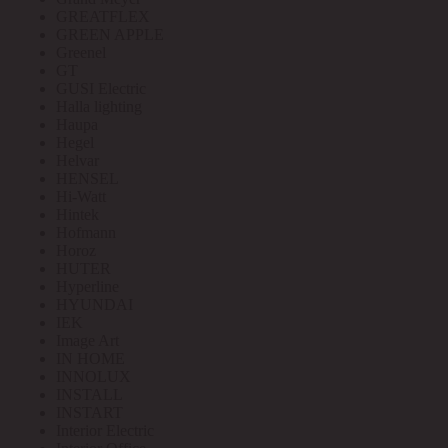
GREATFLEX
GREEN APPLE
Greenel
GT
GUSI Electric
Halla lighting
Haupa
Hegel
Helvar
HENSEL
Hi-Watt
Hintek
Hofmann
Horoz
HUTER
Hyperline
HYUNDAI
IEK
Image Art
IN HOME
INNOLUX
INSTALL
INSTART
Interior Electric