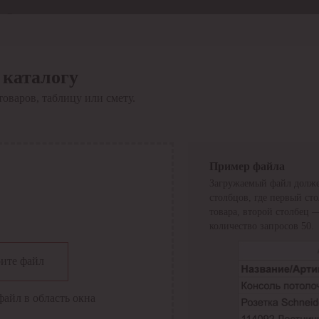
Отдел продаж
8 800 6000-600
Каталог
Акции
 каталогу
Сервис
товаров, таблицу или смету.
Инструкция по работе
с сервисом
Оплата
Сервис ЭДО
Сервис ИТС-КА
Пример файла
Сервис API
Загружаемый файл долже
Контакты
О компании
столбцов, где первый ст
Вход
Регистрация
товара, второй столбец 
количество запросов 50.
Крупнейший поставщик электро-технической продукции в
ите файл
России
Найти
файл в область окна
Искать по всем разделам