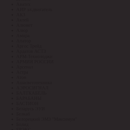
Аватех
АИР эл.двигатель
АКЗ
Актей
Алюмет
Алюр
Амира
Апатор
Аргос Трейд
Ардатов АСТЗ
АРМ-Технолоджи
АРМИЯ РОССИИ
Арсенал
Астра
Атон
Ашасветотехника
АЭРОСИГНАЛ
БАЛТКАБЕЛЬ
БАРАБАНЫ
БАСТИОН
Беларусь ЭУИ
Белкаб
Белорецкий ЭМЗ "Максимум"
Болид
БРЭКС