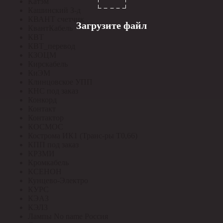
Катэм
Кашинский З-д
КВАНТ счетчик
Загрузите файл
КвантКабель
КВТ
КВТ_перевод
КЗОЦМ
Кирскабель
КиЭМ
Клинцовское УПП
КНС под заказ
Конкорд
Контакт
Контактор
КОСМОС
Кострома ИК1 (Транс-ры Т0,66)
КПП под заказ
КРЗМИ
Кромкабель
КСЕНОН
Кунцево-Электро
КУРС
КЭАЗ
КЭЛЗ
Лампы No name Россия