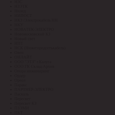
НЗС
НЗЭТК
Нилед
НИПОСТ
НКЗ /Электрокабель НН
НКУ
НОВАТЕК-ЭЛЕКТРО
Новомосковский КЗ
Новый свет
НПТ
НСК (Нижегородсетькабель)
Овен
ОНЛАЙТ
ООО "ЭТЗ" г.Калуга
ООО ГК Склад-Архив
Опора инжиниринг
Ордер
Ореол
Паракс
ПАРТНЕР-ЭЛЕКТРО
Паскаль
Пересвет
Пересвет КЗ
ПЗЭМИ
ПКТ