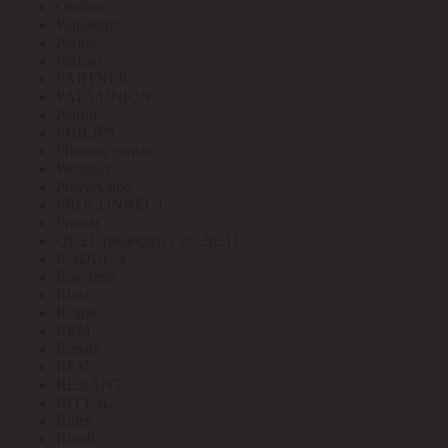
Outdoor
Panasonic
Paritet
ParLan
PARTNER
PATA/UNION
Patriot
PHILIPS
Phoenix contact
Pleomax
PowerCube
PROCONNECT
Prostar
QUEL (выведен с 05.2021)
RADUGA
Raychem
Rbuz
Rcable
REM
Renata
REV
REXANT
RITTAL
Ritter
Rivoli