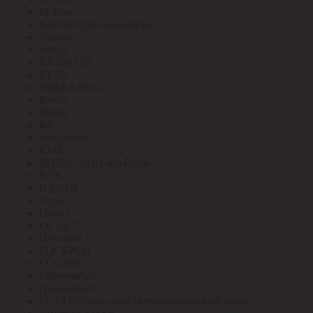
БСКмет
Бухгалтерия служебный
Вартон
Ватра
ВВЭМ-НН
ВЕЗА
ВИМ-Кабель
Вистл
Вихрь
ВК
Владасвет
ВМК
ВОЛГА-ДОН-КАБЕЛЬ
ВЭКЗ
ВЭЛАН
Герда
Гефест
ГК ССТ
Горэлтех
ГОСКРЕП
ГОСНИП
Гофроматик
ГринЭнерго
ГСТЗ Гагаринский светотехнический завод