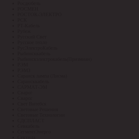
Росдюбель
РОСМЕН
РОСТОК-ЭЛЕКТРО
РСК
РТ-Кабель
Рубеж
Русский Свет
Русское тепло
РусЭлектроКабель
Рыбинсккабель
Рыбинскэлектрокабель(Призмиан)
РЭМ
РЭМЗ
Саранск лампа (Лисма)
Сарансккабель
САРМАТ-ЭМ
Сварог
Сварог
Свет Витебск
Световые Решения
Световые Технологии
СДСПЛАСТ
Севкабель
СегментЭнерго
Секунда