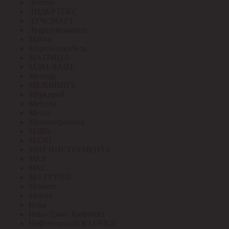
Лептон
ЛИДЕРТЕКС
ЛУЧСМАРТ
Людиновокабель
Магна
Марпосадкабель
МАТРИЦА
МДМ-ЛАЙТ
Меандр
МЕЗОНИНЪ
Меркурий
Метизы
Метэл
Механотроника
МЗВА
МЗЭП
МИР ИНСТРУМЕНТА
МКЗ
МКС
МЛ ГРУПП
Момент
Монэл
Нева
Нева-Транс Комплект
Нефтегорский КЗ ( НКЗ)