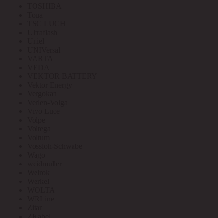
TOSHIBA
Toua
TSC LUCH
Ultraflash
Uniel
UNIVersal
VARTA
VEDA
VEKTOR BATTERY
Vektor Energy
Vergokan
Verlen-Volga
Vivo Luce
Volpe
Voltega
Voltum
Vossloh-Schwabe
Wago
weidmuller
Welrok
Werkel
WOLTA
WRLine
Zitar
ZKabel