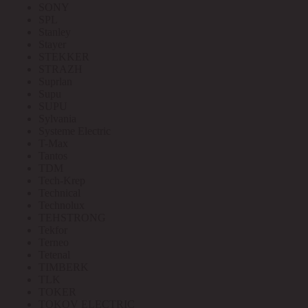
SONY
SPL
Stanley
Stayer
STEKKER
STRAZH
Suprlan
Supu
SUPU
Sylvania
Systeme Electric
T-Max
Tantos
TDM
Tech-Krep
Technical
Technolux
TEHSTRONG
Tekfor
Terneo
Tetenal
TIMBERK
TLK
TOKER
TOKOV ELECTRIC