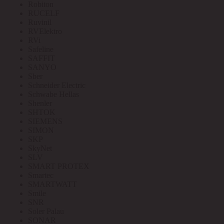
Robiton
RUCELF
Ruvinil
RVElektro
RVi
Safeline
SAFFIT
SANYO
Sber
Schneider Electric
Schwabe Hellas
Shenler
SHTOK
SIEMENS
SIMON
SKP
SkyNet
SLV
SMART PROTEX
Smartec
SMARTWATT
Smile
SNR
Soler Palau
SONAR