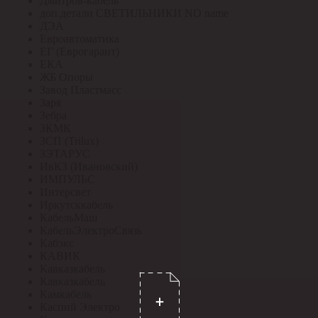
Дмитров-кабель
доп.детали СВЕТИЛЬНИКИ NO name
ДЭА
Евроавтоматика
ЕГ (Еврогарант)
ЕКА
ЖБ Опоры
Завод Пластмасс
Заря
Зебра
ЗКМК
ЗСП (Trilux)
ЗЭТАРУС
ИвКЗ (Ивановский)
ИМПУЛЬС
Интерсвет
Иркутсккабель
КабельМаш
КабельЭлектроСвязь
Кабэкс
КАВИК
Кавказкабель
Кавказкабель
Камкабель
Каспий Электро