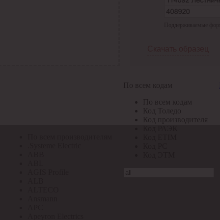
По всем кодам
Поддерживаемые формат
По всем кодам
Код Толедо
Код производителя
Скачать образец
Код РАЭК
Код ETIM
Код РС
Код ЭТМ
По всем кодам
Прочие
По всем кодам
По всем производителям
Код Толедо
Код производителя
Код РАЭК
По всем производителям
Код ETIM
.Systeme Electric
Код РС
ABB
Код ЭТМ
ABL
AGIS Profile
ALB
ALTECO
Ansmann
APC
Apeyron Electrics