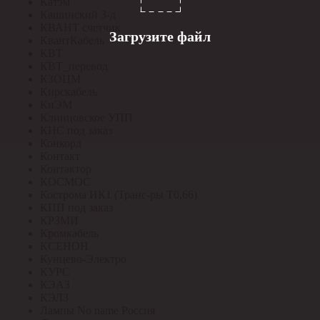
Катэм
Кашинский З-д
КВАНТ счетчик
Загрузите файл
КвантКабель
КВТ
КВТ_перевод
КЗОЦМ
Кирскабель
КиЭМ
Клинцовское УПП
КНС под заказ
Конкорд
Контакт
Контактор
КОСМОС
Кострома ИК1 (Транс-ры Т0,66)
КПП под заказ
КРЗМИ
Кромкабель
КСЕНОН
Кунцево-Электро
КУРС
КЭАЗ
КЭЛЗ
Лампы No name Россия