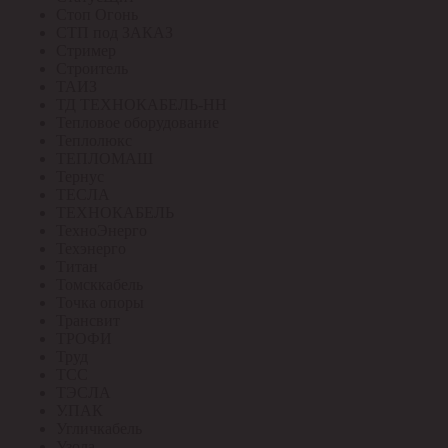
Стоп Огонь
СТП под ЗАКАЗ
Стример
Строитель
ТАИЗ
ТД ТЕХНОКАБЕЛЬ-НН
Тепловое оборудование
Теплолюкс
ТЕПЛОМАШ
Тернус
ТЕСЛА
ТЕХНОКАБЕЛЬ
ТехноЭнерго
Техэнерго
Титан
Томсккабель
Точка опоры
Трансвит
ТРОФИ
Труд
ТСС
ТЭСЛА
У.ПАК
Угличкабель
Узола