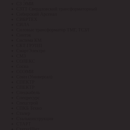
СЗ ЭМИ
СЗТТ Свердловский трансформаторный
Сибирский Арсенал
СИБРТЕХ
СИЛА
Силовые трансформатор ТМГ, ТСЗЛ
Синтэк
Система КМ
СКТ ГРУПП
СмартЭлектро
СМЗ
СОЛЕКС
Сосна
СОЭМИ
Союз (Универсал)
СПЕКТР
СПЕКТР
Спецкабель
Спецресурс
Спецстрой
СПКБ Техно
Сталер
Стальконструкция
СТАРТ
СтатусЩит