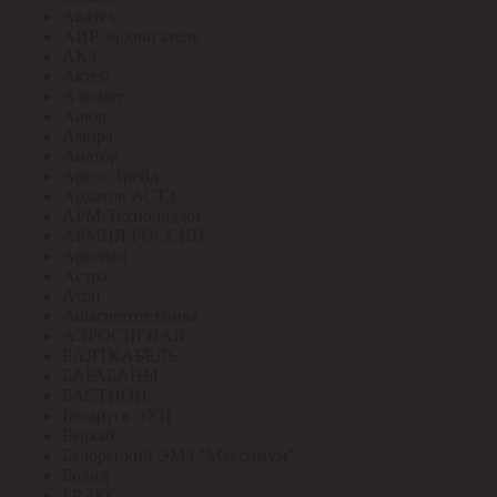
Аватех
АИР эл.двигатель
АКЗ
Актей
Алюмет
Алюр
Амира
Апатор
Аргос Трейд
Ардатов АСТЗ
АРМ-Технолоджи
АРМИЯ РОССИИ
Арсенал
Астра
Атон
Ашасветотехника
АЭРОСИГНАЛ
БАЛТКАБЕЛЬ
БАРАБАНЫ
БАСТИОН
Беларусь ЭУИ
Белкаб
Белорецкий ЭМЗ "Максимум"
Болид
БРЭКС