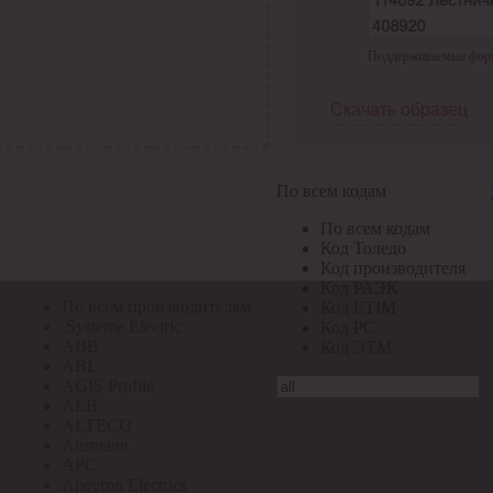
По всем кодам
Поддерживаемые формат
По всем кодам
Код Толедо
Код производителя
Скачать образец
Код РАЭК
Код ETIM
Код РС
Код ЭТМ
По всем кодам
Прочие
По всем кодам
По всем производителям
Код Толедо
Код производителя
Код РАЭК
По всем производителям
Код ETIM
.Systeme Electric
Код РС
ABB
Код ЭТМ
ABL
AGIS Profile
ALB
ALTECO
Ansmann
APC
Apeyron Electrics