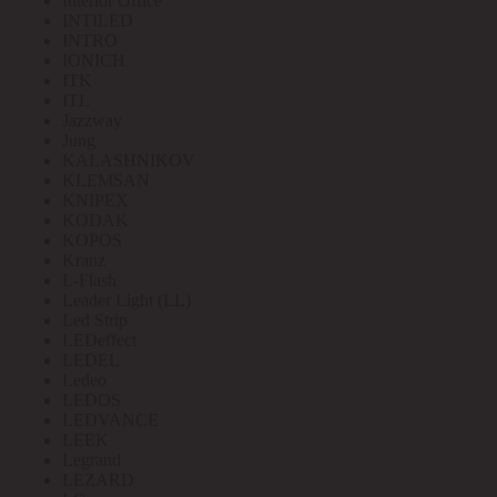
Interior Office
INTILED
INTRO
IONICH
ITK
ITL
Jazzway
Jung
KALASHNIKOV
KLEMSAN
KNIPEX
KODAK
KOPOS
Kranz
L-Flash
Leader Light (LL)
Led Strip
LEDeffect
LEDEL
Ledeo
LEDOS
LEDVANCE
LEEK
Legrand
LEZARD