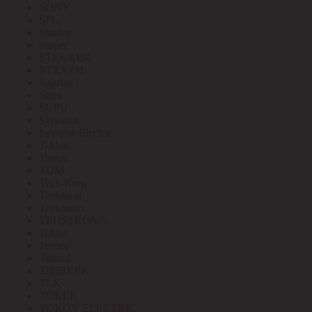
SONY
SPL
Stanley
Stayer
STEKKER
STRAZH
Suprlan
Supu
SUPU
Sylvania
Systeme Electric
T-Max
Tantos
TDM
Tech-Krep
Technical
Technolux
TEHSTRONG
Tekfor
Terneo
Tetenal
TIMBERK
TLK
TOKER
TOKOV ELECTRIC