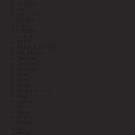
TOSHIBA
Toua
TSC LUCH
Ultraflash
Uniel
UNIVersal
VARTA
VEDA
VEKTOR BATTERY
Vektor Energy
Vergokan
Verlen-Volga
Vivo Luce
Volpe
Voltega
Voltum
Vossloh-Schwabe
Wago
weidmuller
Welrok
Werkel
WOLTA
WRLine
Zitar
ZKabel