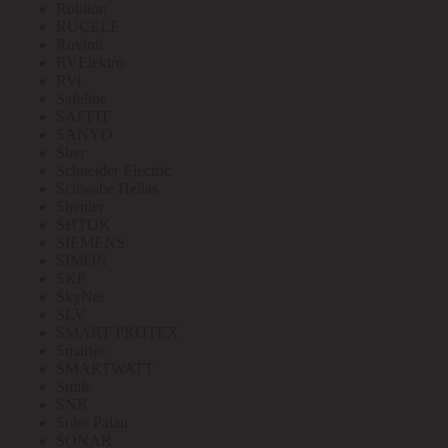
Robiton
RUCELF
Ruvinil
RVElektro
RVi
Safeline
SAFFIT
SANYO
Sber
Schneider Electric
Schwabe Hellas
Shenler
SHTOK
SIEMENS
SIMON
SKP
SkyNet
SLV
SMART PROTEX
Smartec
SMARTWATT
Smile
SNR
Soler Palau
SONAR