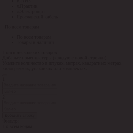
ЮАИЗ
я.Практик
я.Электрощит
Ярославский кабель
По всем товарам
По всем товарам
Товары в наличии
Поиск нескольких товаров
Добавьте номенклатуры (каждую с новой строчки).
Укажите количество в штуках, метрах, квадратных метрах,
килограммах, упаковках или комплектах.
1
2
Добавить строку
Фильтр:
По всем кодам