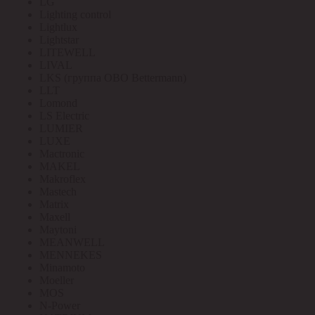
LG
Lighting control
Lightlux
Lightstar
LITEWELL
LIVAL
LKS (группа OBO Bettermann)
LLT
Lomond
LS Electric
LUMIER
LUXE
Mactronic
MAKEL
Makroflex
Mastech
Matrix
Maxell
Maytoni
MEANWELL
MENNEKES
Minamoto
Moeller
MOS
N-Power