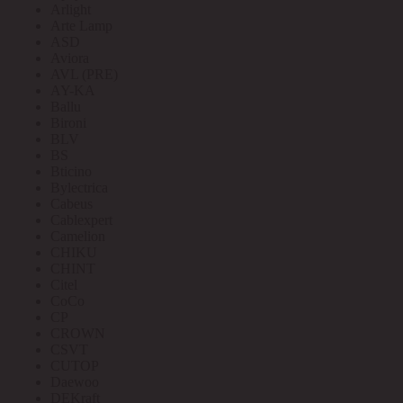
Arlight
Arte Lamp
ASD
Aviora
AVL (PRE)
AY-KA
Ballu
Bironi
BLV
BS
Bticino
Bylectrica
Cabeus
Cablexpert
Camelion
CHIKU
CHINT
Citel
CoCo
CP
CROWN
CSVT
CUTOP
Daewoo
DEKraft