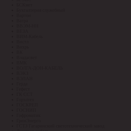
БСКмет
Бухгалтерия служебный
Вартон
Ватра
ВВЭМ-НН
ВЕЗА
ВИМ-Кабель
Вистл
Вихрь
ВК
Владасвет
ВМК
ВОЛГА-ДОН-КАБЕЛЬ
ВЭКЗ
ВЭЛАН
Герда
Гефест
ГК ССТ
Горэлтех
ГОСКРЕП
ГОСНИП
Гофроматик
ГринЭнерго
ГСТЗ Гагаринский светотехнический завод