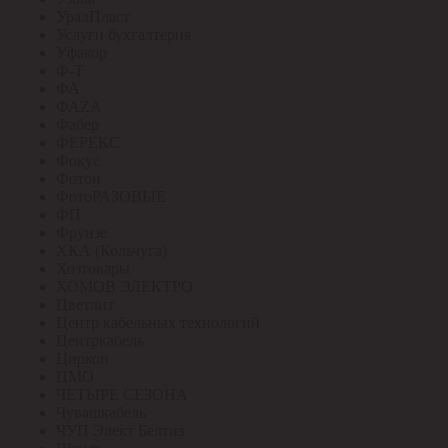
УралПласт
Услуги бухгалтерия
Уфакор
Ф-Т
ФА
ФАZА
Фабер
ФЕРЕКС
Фокус
Фотон
ФотоРАЗОВЫЕ
ФП
Фрунзе
ХКА (Кольчуга)
Хозтовары
ХОМОВ ЭЛЕКТРО
Цветлит
Центр кабельных технологий
Центркабель
Циркон
ЦМО
ЧЕТЫРЕ СЕЗОНА
Чувашкабель
ЧУП Элект Белтиз