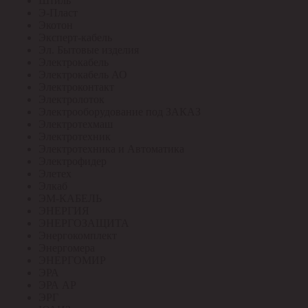
Штиль
Э-Пласт
Экотон
Эксперт-кабель
Эл. Бытовые изделия
Электрокабель
Электрокабель АО
Электроконтакт
Электролоток
Электрооборудование под ЗАКАЗ
Электротехмаш
Электротехник
Электротехника и Автоматика
Электрофидер
Элетех
Элкаб
ЭМ-КАБЕЛЬ
ЭНЕРГИЯ
ЭНЕРГОЗАЩИТА
Энергокомплект
Энергомера
ЭНЕРГОМИР
ЭРА
ЭРА АР
ЭРГ