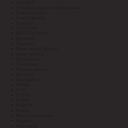
Плазма-Т
Пожарно-охранное оборудование
Пожспецкабель
ПожТехКабель
Полигон
ПРАКТИК
ПРО СИСТЕМС
Провенто
Прогресс
Пром. аккум (Выбор)
пром. аккум-р
Промкабель
Промрукав
Промтехэлектро
Промэко
Псковкабель
ПУЛЬС
ПЭК
ПЭМИ
ПЭНН
РАДИУС
Рекорд
Реле и Автоматика
Ресанта
Реуткабель