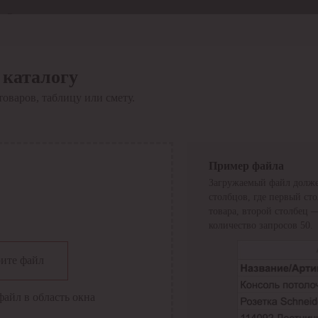
Отдел продаж
8 800 6000-600
Каталог
Акции
 каталогу
Сервис
товаров, таблицу или смету.
Инструкция по работе
с сервисом
Оплата
Сервис ЭДО
Сервис ИТС-КА
Пример файла
Сервис API
Загружаемый файл долже
Контакты
О компании
столбцов, где первый ст
Вход
Регистрация
товара, второй столбец 
количество запросов 50.
Крупнейший поставщик электро-технической продукции в
ите файл
России
Найти
файл в область окна
Искать по всем разделам