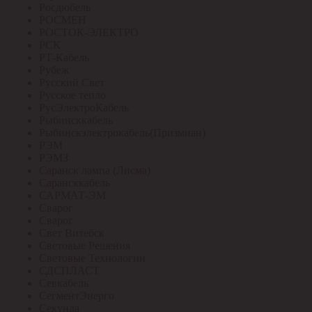
Росдюбель
РОСМЕН
РОСТОК-ЭЛЕКТРО
РСК
РТ-Кабель
Рубеж
Русский Свет
Русское тепло
РусЭлектроКабель
Рыбинсккабель
Рыбинскэлектрокабель(Призмиан)
РЭМ
РЭМЗ
Саранск лампа (Лисма)
Сарансккабель
САРМАТ-ЭМ
Сварог
Сварог
Свет Витебск
Световые Решения
Световые Технологии
СДСПЛАСТ
Севкабель
СегментЭнерго
Секунда