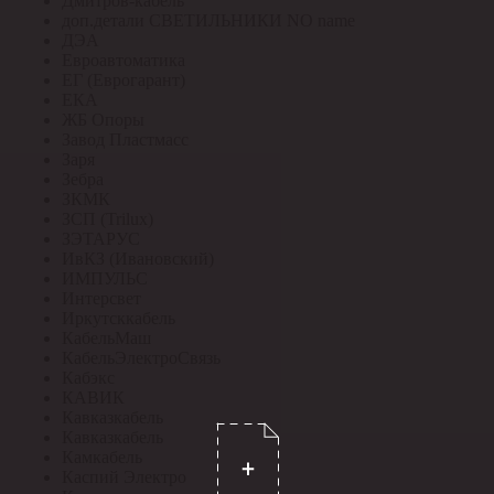
Дмитров-кабель
доп.детали СВЕТИЛЬНИКИ NO name
ДЭА
Евроавтоматика
ЕГ (Еврогарант)
ЕКА
ЖБ Опоры
Завод Пластмасс
Заря
Зебра
ЗКМК
ЗСП (Trilux)
ЗЭТАРУС
ИвКЗ (Ивановский)
ИМПУЛЬС
Интерсвет
Иркутсккабель
КабельМаш
КабельЭлектроСвязь
Кабэкс
КАВИК
Кавказкабель
Кавказкабель
Камкабель
Каспий Электро