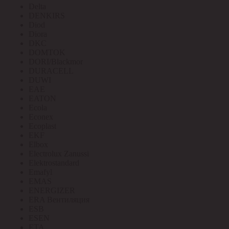
Delta
DENKIRS
Diod
Diora
DKC
DOMTOK
DORI/Blackmor
DURACELL
DUWI
EAE
EATON
Ecola
Econex
Ecoplast
EKF
Elbox
Electrolux Zanussi
Elektrostandard
Emafyl
EMAS
ENERGIZER
ERA Вентиляция
ESB
ESEN
ETA