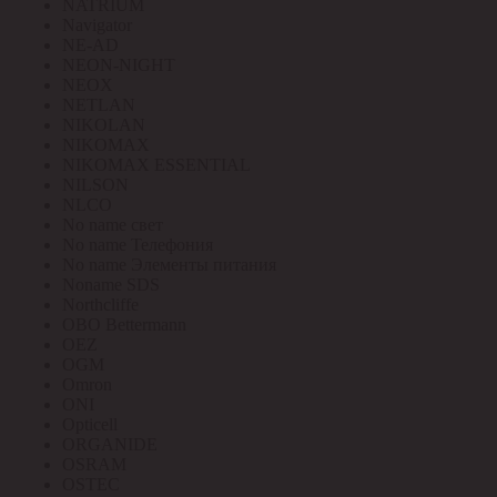
NATRIUM
Navigator
NE-AD
NEON-NIGHT
NEOX
NETLAN
NIKOLAN
NIKOMAX
NIKOMAX ESSENTIAL
NILSON
NLCO
No name свет
No name Телефония
No name Элементы питания
Noname SDS
Northcliffe
OBO Bettermann
OEZ
OGM
Omron
ONI
Opticell
ORGANIDE
OSRAM
OSTEC