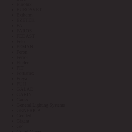
Eurolux
EUROSVET
Extherm
EZETEK
FA
FAROS
FEDAST
Felo
FEMAN
Feron
Ferrol
Finder
FIT
Fortisflex
Freya
FUJI
GALAD
GARIN
Gauss
General Lighting Systems
GENERICA
Geniled
Gigant
GP
Grand Meyer