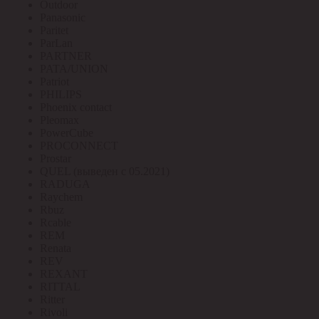
Outdoor
Panasonic
Paritet
ParLan
PARTNER
PATA/UNION
Patriot
PHILIPS
Phoenix contact
Pleomax
PowerCube
PROCONNECT
Prostar
QUEL (выведен с 05.2021)
RADUGA
Raychem
Rbuz
Rcable
REM
Renata
REV
REXANT
RITTAL
Ritter
Rivoli