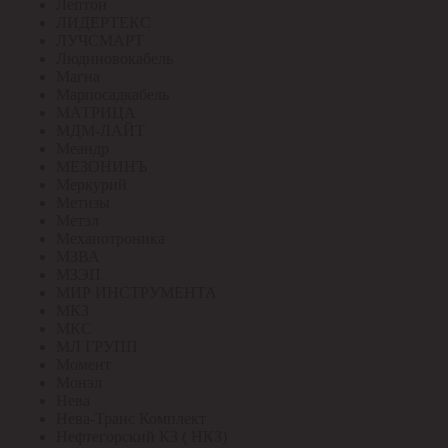
Лептон
ЛИДЕРТЕКС
ЛУЧСМАРТ
Людиновокабель
Магна
Марпосадкабель
МАТРИЦА
МДМ-ЛАЙТ
Меандр
МЕЗОНИНЪ
Меркурий
Метизы
Метэл
Механотроника
МЗВА
МЗЭП
МИР ИНСТРУМЕНТА
МКЗ
МКС
МЛ ГРУПП
Момент
Монэл
Нева
Нева-Транс Комплект
Нефтегорский КЗ ( НКЗ)