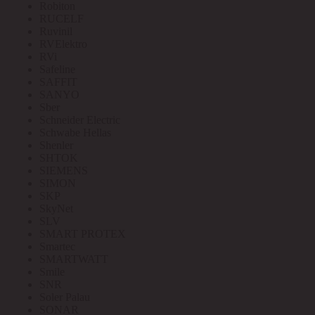
Robiton
RUCELF
Ruvinil
RVElektro
RVi
Safeline
SAFFIT
SANYO
Sber
Schneider Electric
Schwabe Hellas
Shenler
SHTOK
SIEMENS
SIMON
SKP
SkyNet
SLV
SMART PROTEX
Smartec
SMARTWATT
Smile
SNR
Soler Palau
SONAR