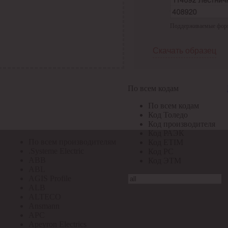
По всем кодам
Поддерживаемые формат
По всем кодам
Код Толедо
Код производителя
Скачать образец
Код РАЭК
Код ETIM
Код РС
Код ЭТМ
По всем кодам
Прочие
По всем кодам
По всем производителям
Код Толедо
Код производителя
Код РАЭК
По всем производителям
Код ETIM
.Systeme Electric
Код РС
ABB
Код ЭТМ
ABL
AGIS Profile
ALB
ALTECO
Ansmann
APC
Apeyron Electrics