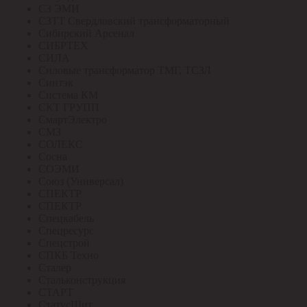
СЗ ЭМИ
СЗТТ Свердловский трансформаторный
Сибирский Арсенал
СИБРТЕХ
СИЛА
Силовые трансформатор ТМГ, ТСЗЛ
Синтэк
Система КМ
СКТ ГРУПП
СмартЭлектро
СМЗ
СОЛЕКС
Сосна
СОЭМИ
Союз (Универсал)
СПЕКТР
СПЕКТР
Спецкабель
Спецресурс
Спецстрой
СПКБ Техно
Сталер
Стальконструкция
СТАРТ
СтатусЩит