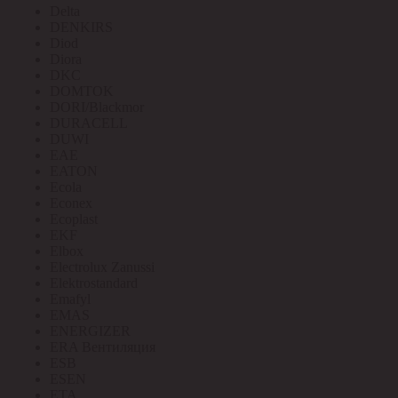
Delta
DENKIRS
Diod
Diora
DKC
DOMTOK
DORI/Blackmor
DURACELL
DUWI
EAE
EATON
Ecola
Econex
Ecoplast
EKF
Elbox
Electrolux Zanussi
Elektrostandard
Emafyl
EMAS
ENERGIZER
ERA Вентиляция
ESB
ESEN
ETA