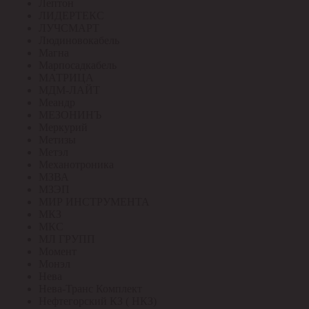
Лептон
ЛИДЕРТЕКС
ЛУЧСМАРТ
Людиновокабель
Магна
Марпосадкабель
МАТРИЦА
МДМ-ЛАЙТ
Меандр
МЕЗОНИНЪ
Меркурий
Метизы
Метэл
Механотроника
МЗВА
МЗЭП
МИР ИНСТРУМЕНТА
МКЗ
МКС
МЛ ГРУПП
Момент
Монэл
Нева
Нева-Транс Комплект
Нефтегорский КЗ ( НКЗ)