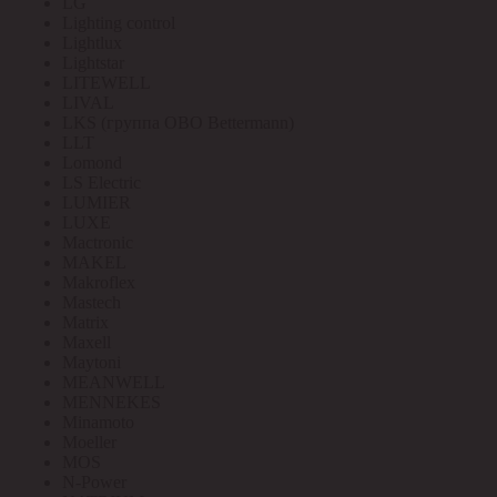
LG
Lighting control
Lightlux
Lightstar
LITEWELL
LIVAL
LKS (группа OBO Bettermann)
LLT
Lomond
LS Electric
LUMIER
LUXE
Mactronic
MAKEL
Makroflex
Mastech
Matrix
Maxell
Maytoni
MEANWELL
MENNEKES
Minamoto
Moeller
MOS
N-Power