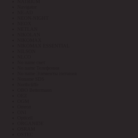
NATRIUM
Navigator
NE-AD
NEON-NIGHT
NEOX
NETLAN
NIKOLAN
NIKOMAX
NIKOMAX ESSENTIAL
NILSON
NLCO
No name свет
No name Телефония
No name Элементы питания
Noname SDS
Northcliffe
OBO Bettermann
OEZ
OGM
Omron
ONI
Opticell
ORGANIDE
OSRAM
OSTEC