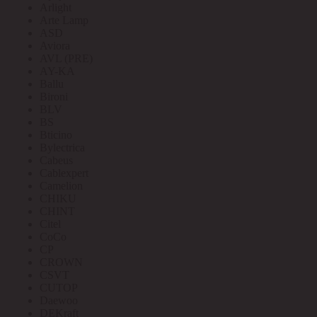
Arlight
Arte Lamp
ASD
Aviora
AVL (PRE)
AY-KA
Ballu
Bironi
BLV
BS
Bticino
Bylectrica
Cabeus
Cablexpert
Camelion
CHIKU
CHINT
Citel
CoCo
CP
CROWN
CSVT
CUTOP
Daewoo
DEKraft