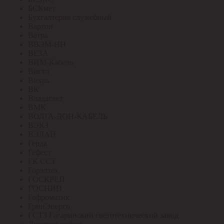
БСКмет
Бухгалтерия служебный
Вартон
Ватра
ВВЭМ-НН
ВЕЗА
ВИМ-Кабель
Вистл
Вихрь
ВК
Владасвет
ВМК
ВОЛГА-ДОН-КАБЕЛЬ
ВЭКЗ
ВЭЛАН
Герда
Гефест
ГК ССТ
Горэлтех
ГОСКРЕП
ГОСНИП
Гофроматик
ГринЭнерго
ГСТЗ Гагаринский светотехнический завод