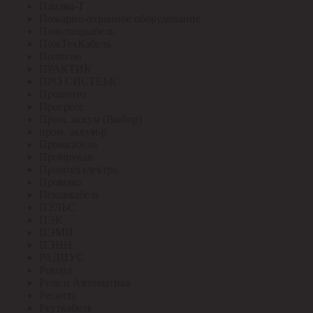
Плазма-Т
Пожарно-охранное оборудование
Пожспецкабель
ПожТехКабель
Полигон
ПРАКТИК
ПРО СИСТЕМС
Провенто
Прогресс
Пром. аккум (Выбор)
пром. аккум-р
Промкабель
Промрукав
Промтехэлектро
Промэко
Псковкабель
ПУЛЬС
ПЭК
ПЭМИ
ПЭНН
РАДИУС
Рекорд
Реле и Автоматика
Ресанта
Реуткабель