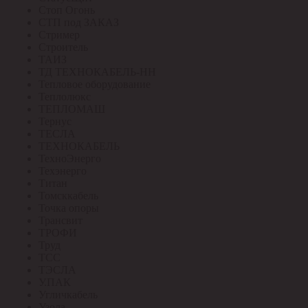
Стоп Огонь
СТП под ЗАКАЗ
Стример
Строитель
ТАИЗ
ТД ТЕХНОКАБЕЛЬ-НН
Тепловое оборудование
Теплолюкс
ТЕПЛОМАШ
Тернус
ТЕСЛА
ТЕХНОКАБЕЛЬ
ТехноЭнерго
Техэнерго
Титан
Томсккабель
Точка опоры
Трансвит
ТРОФИ
Труд
ТСС
ТЭСЛА
У.ПАК
Угличкабель
Узола