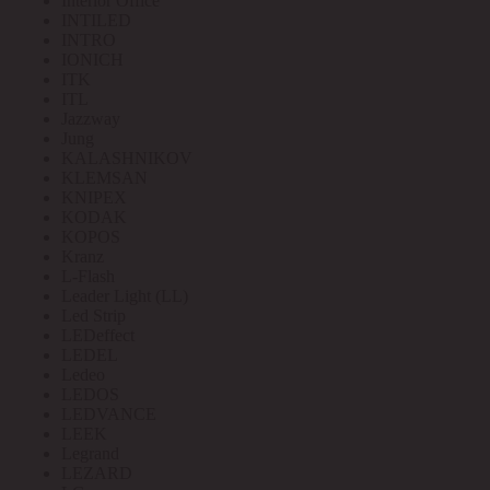
Interior Office
INTILED
INTRO
IONICH
ITK
ITL
Jazzway
Jung
KALASHNIKOV
KLEMSAN
KNIPEX
KODAK
KOPOS
Kranz
L-Flash
Leader Light (LL)
Led Strip
LEDeffect
LEDEL
Ledeo
LEDOS
LEDVANCE
LEEK
Legrand
LEZARD