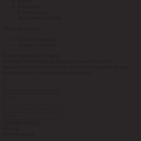
ЮАИЗ
я.Практик
я.Электрощит
Ярославский кабель
По всем товарам
По всем товарам
Товары в наличии
Поиск нескольких товаров
Добавьте номенклатуры (каждую с новой строчки).
Укажите количество в штуках, метрах, квадратных метрах,
килограммах, упаковках или комплектах.
1
2
Добавить строку
Фильтр:
По всем кодам