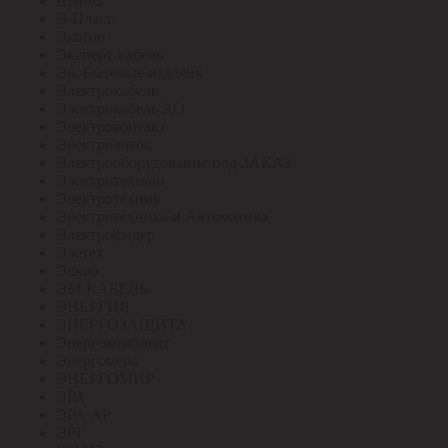
Штиль
Э-Пласт
Экотон
Эксперт-кабель
Эл. Бытовые изделия
Электрокабель
Электрокабель АО
Электроконтакт
Электролоток
Электрооборудование под ЗАКАЗ
Электротехмаш
Электротехник
Электротехника и Автоматика
Электрофидер
Элетех
Элкаб
ЭМ-КАБЕЛЬ
ЭНЕРГИЯ
ЭНЕРГОЗАЩИТА
Энергокомплект
Энергомера
ЭНЕРГОМИР
ЭРА
ЭРА АР
ЭРГ