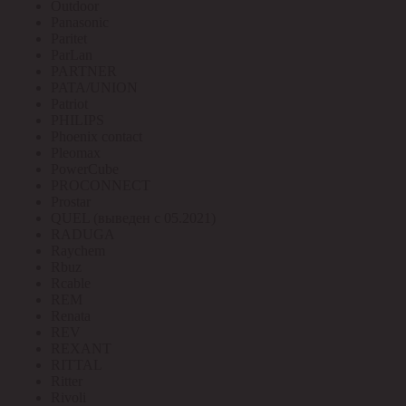
Outdoor
Panasonic
Paritet
ParLan
PARTNER
PATA/UNION
Patriot
PHILIPS
Phoenix contact
Pleomax
PowerCube
PROCONNECT
Prostar
QUEL (выведен с 05.2021)
RADUGA
Raychem
Rbuz
Rcable
REM
Renata
REV
REXANT
RITTAL
Ritter
Rivoli