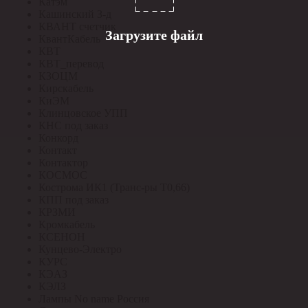
Катэм
Кашинский З-д
КВАНТ счетчик
Загрузите файл
КвантКабель
КВТ
КВТ_перевод
КЗОЦМ
Кирскабель
КиЭМ
Клинцовское УПП
КНС под заказ
Конкорд
Контакт
Контактор
КОСМОС
Кострома ИК1 (Транс-ры Т0,66)
КПП под заказ
КРЗМИ
Кромкабель
КСЕНОН
Кунцево-Электро
КУРС
КЭАЗ
КЭЛЗ
Лампы No name Россия