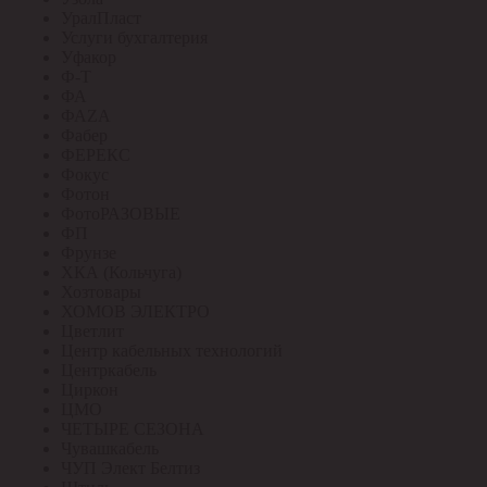
УралПласт
Услуги бухгалтерия
Уфакор
Ф-Т
ФА
ФАZА
Фабер
ФЕРЕКС
Фокус
Фотон
ФотоРАЗОВЫЕ
ФП
Фрунзе
ХКА (Кольчуга)
Хозтовары
ХОМОВ ЭЛЕКТРО
Цветлит
Центр кабельных технологий
Центркабель
Циркон
ЦМО
ЧЕТЫРЕ СЕЗОНА
Чувашкабель
ЧУП Элект Белтиз