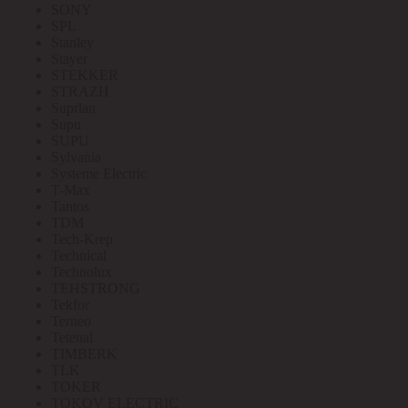
SONY
SPL
Stanley
Stayer
STEKKER
STRAZH
Suprlan
Supu
SUPU
Sylvania
Systeme Electric
T-Max
Tantos
TDM
Tech-Krep
Technical
Technolux
TEHSTRONG
Tekfor
Terneo
Tetenal
TIMBERK
TLK
TOKER
TOKOV ELECTRIC