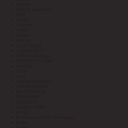
Аватех
АИР эл.двигатель
АКЗ
Актей
Алюмет
Алюр
Амира
Апатор
Аргос Трейд
Ардатов АСТЗ
АРМ-Технолоджи
АРМИЯ РОССИИ
Арсенал
Астра
Атон
Ашасветотехника
АЭРОСИГНАЛ
БАЛТКАБЕЛЬ
БАРАБАНЫ
БАСТИОН
Беларусь ЭУИ
Белкаб
Белорецкий ЭМЗ "Максимум"
Болид
БРЭКС