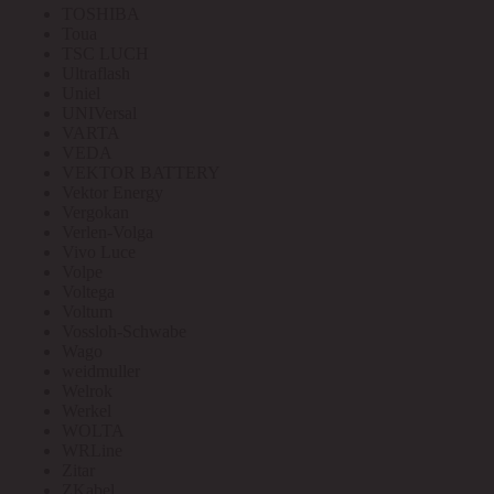
TOSHIBA
Toua
TSC LUCH
Ultraflash
Uniel
UNIVersal
VARTA
VEDA
VEKTOR BATTERY
Vektor Energy
Vergokan
Verlen-Volga
Vivo Luce
Volpe
Voltega
Voltum
Vossloh-Schwabe
Wago
weidmuller
Welrok
Werkel
WOLTA
WRLine
Zitar
ZKabel