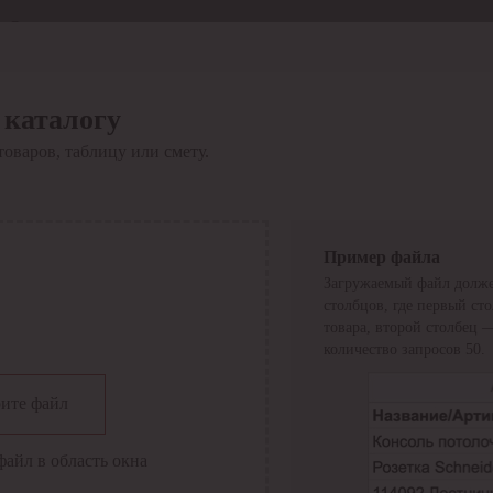
Отдел продаж
8 800 6000-600
Каталог
Акции
 каталогу
Сервис
товаров, таблицу или смету.
Инструкция по работе
с сервисом
Оплата
Сервис ЭДО
Сервис ИТС-КА
Пример файла
Сервис API
Загружаемый файл долже
Контакты
О компании
столбцов, где первый ст
Вход
Регистрация
товара, второй столбец 
количество запросов 50.
Крупнейший поставщик электро-технической продукции в
ите файл
России
Найти
файл в область окна
Искать по всем разделам