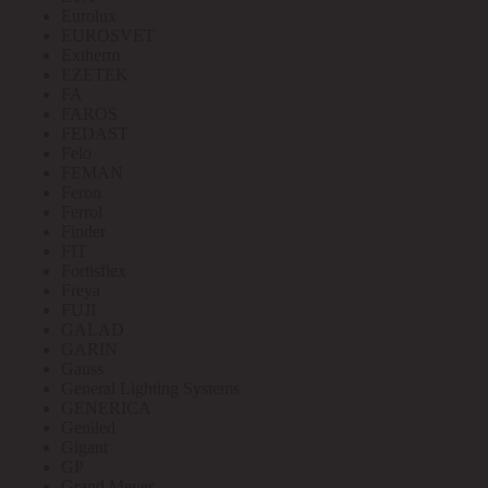
Eurolux
EUROSVET
Extherm
EZETEK
FA
FAROS
FEDAST
Felo
FEMAN
Feron
Ferrol
Finder
FIT
Fortisflex
Freya
FUJI
GALAD
GARIN
Gauss
General Lighting Systems
GENERICA
Geniled
Gigant
GP
Grand Meyer