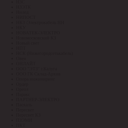
НЗС
НЗЭТК
Нилед
НИПОСТ
НКЗ /Электрокабель НН
НКУ
НОВАТЕК-ЭЛЕКТРО
Новомосковский КЗ
Новый свет
НПТ
НСК (Нижегородсетькабель)
Овен
ОНЛАЙТ
ООО "ЭТЗ" г.Калуга
ООО ГК Склад-Архив
Опора инжиниринг
Ордер
Ореол
Паракс
ПАРТНЕР-ЭЛЕКТРО
Паскаль
Пересвет
Пересвет КЗ
ПЗЭМИ
ПКТ