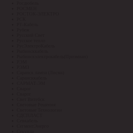
Росдюбель
РОСМЕН
РОСТОК-ЭЛЕКТРО
РСК
РТ-Кабель
Рубеж
Русский Свет
Русское тепло
РусЭлектроКабель
Рыбинсккабель
Рыбинскэлектрокабель(Призмиан)
РЭМ
РЭМЗ
Саранск лампа (Лисма)
Сарансккабель
САРМАТ-ЭМ
Сварог
Сварог
Свет Витебск
Световые Решения
Световые Технологии
СДСПЛАСТ
Севкабель
СегментЭнерго
Секунда