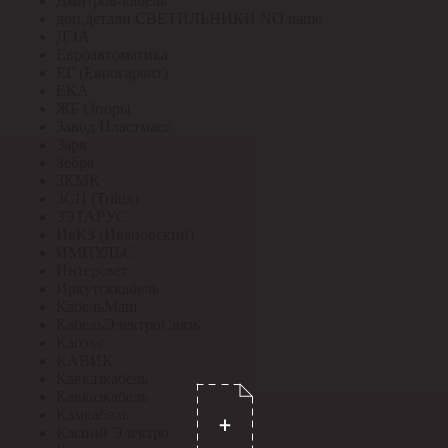
Дмитров-кабель
доп.детали СВЕТИЛЬНИКИ NO name
ДЭА
Евроавтоматика
ЕГ (Еврогарант)
ЕКА
ЖБ Опоры
Завод Пластмасс
Заря
Зебра
ЗКМК
ЗСП (Trilux)
ЗЭТАРУС
ИвКЗ (Ивановский)
ИМПУЛЬС
Интерсвет
Иркутсккабель
КабельМаш
КабельЭлектроСвязь
Кабэкс
КАВИК
Кавказкабель
Кавказкабель
Камкабель
Каспий Электро