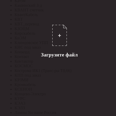
Катэм
Кашинский З-д
КВАНТ счетчик
КвантКабель
КВТ
КВТ_перевод
КЗОЦМ
Кирскабель
КиЭМ
Клинцовское УПП
КНС под заказ
Конкорд
Загрузите файл
Контакт
Контактор
КОСМОС
Кострома ИК1 (Транс-ры Т0,66)
КПП под заказ
КРЗМИ
Кромкабель
КСЕНОН
Кунцево-Электро
КУРС
КЭАЗ
КЭЛЗ
Лампы No name Россия