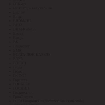
БСКмет
Бухгалтерия служебный
Вартон
Ватра
ВВЭМ-НН
ВЕЗА
ВИМ-Кабель
Вистл
Вихрь
ВК
Владасвет
ВМК
ВОЛГА-ДОН-КАБЕЛЬ
ВЭКЗ
ВЭЛАН
Герда
Гефест
ГК ССТ
Горэлтех
ГОСКРЕП
ГОСНИП
Гофроматик
ГринЭнерго
ГСТЗ Гагаринский светотехнический завод