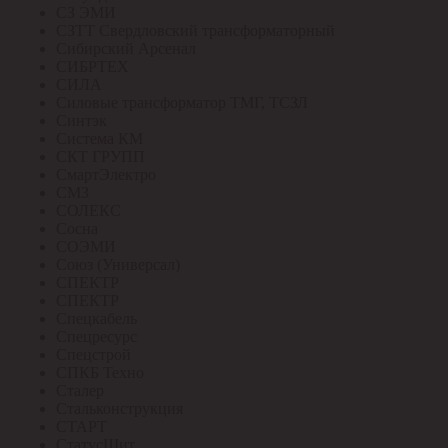
СЗ ЭМИ
СЗТТ Свердловский трансформаторный
Сибирский Арсенал
СИБРТЕХ
СИЛА
Силовые трансформатор ТМГ, ТСЗЛ
Синтэк
Система КМ
СКТ ГРУПП
СмартЭлектро
СМЗ
СОЛЕКС
Сосна
СОЭМИ
Союз (Универсал)
СПЕКТР
СПЕКТР
Спецкабель
Спецресурс
Спецстрой
СПКБ Техно
Сталер
Стальконструкция
СТАРТ
СтатусЩит