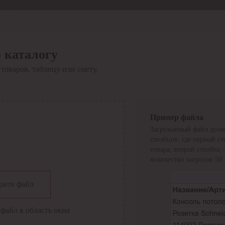
Отдел продаж
8 800 6000-600
Каталог
Акции
 каталогу
Сервис
товаров, таблицу или смету.
Инструкция по работе
с сервисом
Оплата
Сервис ЭДО
Сервис ИТС-КА
Пример файла
Сервис API
Загружаемый файл долж
Контакты
О компании
столбцов, где первый с
Вход
Регистрация
товара, второй столбец
количество запросов 50.
Крупнейший поставщик электро-технической продукции в
рите файл
России
Найти
файл в область окна
Искать по всем разделам