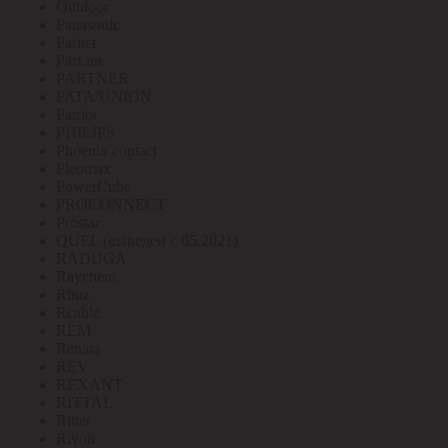
Outdoor
Panasonic
Paritet
ParLan
PARTNER
PATA/UNION
Patriot
PHILIPS
Phoenix contact
Pleomax
PowerCube
PROCONNECT
Prostar
QUEL (выведен с 05.2021)
RADUGA
Raychem
Rbuz
Rcable
REM
Renata
REV
REXANT
RITTAL
Ritter
Rivoli