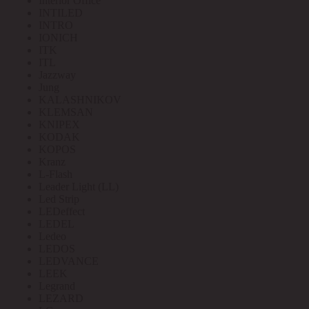
Interior Office
INTILED
INTRO
IONICH
ITK
ITL
Jazzway
Jung
KALASHNIKOV
KLEMSAN
KNIPEX
KODAK
KOPOS
Kranz
L-Flash
Leader Light (LL)
Led Strip
LEDeffect
LEDEL
Ledeo
LEDOS
LEDVANCE
LEEK
Legrand
LEZARD