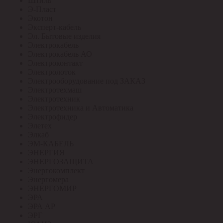
Штиль
Э-Пласт
Экотон
Эксперт-кабель
Эл. Бытовые изделия
Электрокабель
Электрокабель АО
Электроконтакт
Электролоток
Электрооборудование под ЗАКАЗ
Электротехмаш
Электротехник
Электротехника и Автоматика
Электрофидер
Элетех
Элкаб
ЭМ-КАБЕЛЬ
ЭНЕРГИЯ
ЭНЕРГОЗАЩИТА
Энергокомплект
Энергомера
ЭНЕРГОМИР
ЭРА
ЭРА АР
ЭРГ