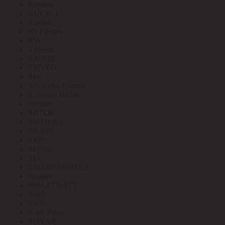
Robiton
RUCELF
Ruvinil
RVElektro
RVi
Safeline
SAFFIT
SANYO
Sber
Schneider Electric
Schwabe Hellas
Shenler
SHTOK
SIEMENS
SIMON
SKP
SkyNet
SLV
SMART PROTEX
Smartec
SMARTWATT
Smile
SNR
Soler Palau
SONAR