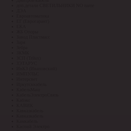
Дмитров-кабель
доп.детали СВЕТИЛЬНИКИ NO name
ДЭА
Евроавтоматика
ЕГ (Еврогарант)
ЕКА
ЖБ Опоры
Завод Пластмасс
Заря
Зебра
ЗКМК
ЗСП (Trilux)
ЗЭТАРУС
ИвКЗ (Ивановский)
ИМПУЛЬС
Интерсвет
Иркутсккабель
КабельМаш
КабельЭлектроСвязь
Кабэкс
КАВИК
Кавказкабель
Кавказкабель
Камкабель
Каспий Электро