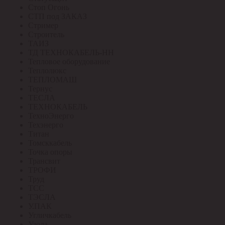
Стоп Огонь
СТП под ЗАКАЗ
Стример
Строитель
ТАИЗ
ТД ТЕХНОКАБЕЛЬ-НН
Тепловое оборудование
Теплолюкс
ТЕПЛОМАШ
Тернус
ТЕСЛА
ТЕХНОКАБЕЛЬ
ТехноЭнерго
Техэнерго
Титан
Томсккабель
Точка опоры
Трансвит
ТРОФИ
Труд
ТСС
ТЭСЛА
У.ПАК
Угличкабель
Узола