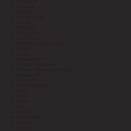
NATRIUM
Navigator
NE-AD
NEON-NIGHT
NEOX
NETLAN
NIKOLAN
NIKOMAX
NIKOMAX ESSENTIAL
NILSON
NLCO
No name свет
No name Телефония
No name Элементы питания
Noname SDS
Northcliffe
OBO Bettermann
OEZ
OGM
Omron
ONI
Opticell
ORGANIDE
OSRAM
OSTEC