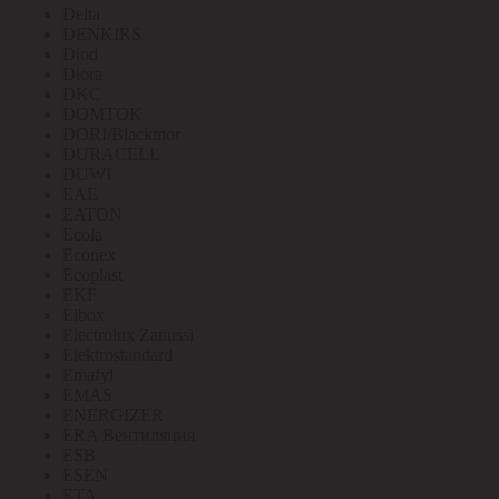
Delta
DENKIRS
Diod
Diora
DKC
DOMTOK
DORI/Blackmor
DURACELL
DUWI
EAE
EATON
Ecola
Econex
Ecoplast
EKF
Elbox
Electrolux Zanussi
Elektrostandard
Emafyl
EMAS
ENERGIZER
ERA Вентиляция
ESB
ESEN
ETA