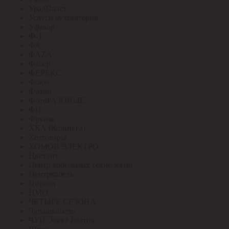
УралПласт
Услуги бухгалтерия
Уфакор
Ф-Т
ФА
ФАZА
Фабер
ФЕРЕКС
Фокус
Фотон
ФотоРАЗОВЫЕ
ФП
Фрунзе
ХКА (Кольчуга)
Хозтовары
ХОМОВ ЭЛЕКТРО
Цветлит
Центр кабельных технологий
Центркабель
Циркон
ЦМО
ЧЕТЫРЕ СЕЗОНА
Чувашкабель
ЧУП Элект Белтиз