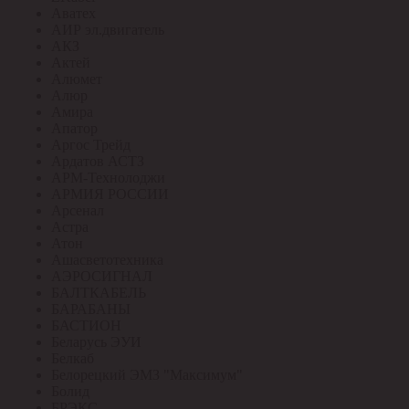
Аватех
АИР эл.двигатель
АКЗ
Актей
Алюмет
Алюр
Амира
Апатор
Аргос Трейд
Ардатов АСТЗ
АРМ-Технолоджи
АРМИЯ РОССИИ
Арсенал
Астра
Атон
Ашасветотехника
АЭРОСИГНАЛ
БАЛТКАБЕЛЬ
БАРАБАНЫ
БАСТИОН
Беларусь ЭУИ
Белкаб
Белорецкий ЭМЗ "Максимум"
Болид
БРЭКС