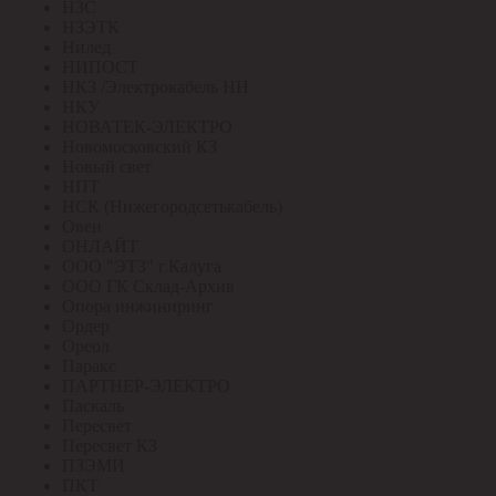
НЗС
НЗЭТК
Нилед
НИПОСТ
НКЗ /Электрокабель НН
НКУ
НОВАТЕК-ЭЛЕКТРО
Новомосковский КЗ
Новый свет
НПТ
НСК (Нижегородсетькабель)
Овен
ОНЛАЙТ
ООО "ЭТЗ" г.Калуга
ООО ГК Склад-Архив
Опора инжиниринг
Ордер
Ореол
Паракс
ПАРТНЕР-ЭЛЕКТРО
Паскаль
Пересвет
Пересвет КЗ
ПЗЭМИ
ПКТ