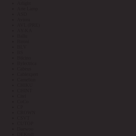
Arlight
Arte Lamp
ASD
Aviora
AVL (PRE)
AY-KA
Ballu
Bironi
BLV
BS
Bticino
Bylectrica
Cabeus
Cablexpert
Camelion
CHIKU
CHINT
Citel
CoCo
CP
CROWN
CSVT
CUTOP
Daewoo
DEKraft