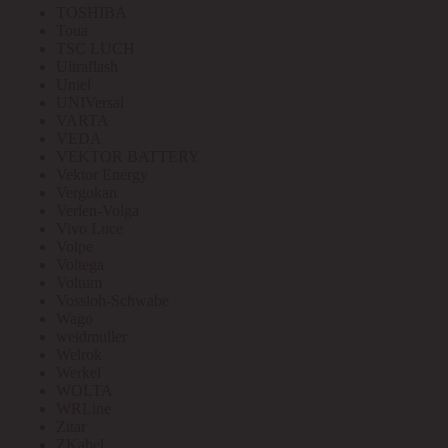
TOSHIBA
Toua
TSC LUCH
Ultraflash
Uniel
UNIVersal
VARTA
VEDA
VEKTOR BATTERY
Vektor Energy
Vergokan
Verlen-Volga
Vivo Luce
Volpe
Voltega
Voltum
Vossloh-Schwabe
Wago
weidmuller
Welrok
Werkel
WOLTA
WRLine
Zitar
ZKabel