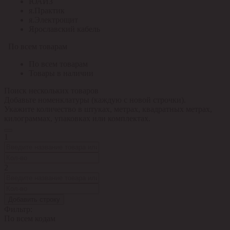
ЮАИЗ
я.Практик
я.Электрощит
Ярославский кабель
По всем товарам
По всем товарам
Товары в наличии
Поиск нескольких товаров
Добавьте номенклатуры (каждую с новой строчки).
Укажите количество в штуках, метрах, квадратных метрах,
килограммах, упаковках или комплектах.
1
2
Добавить строку
Фильтр:
По всем кодам