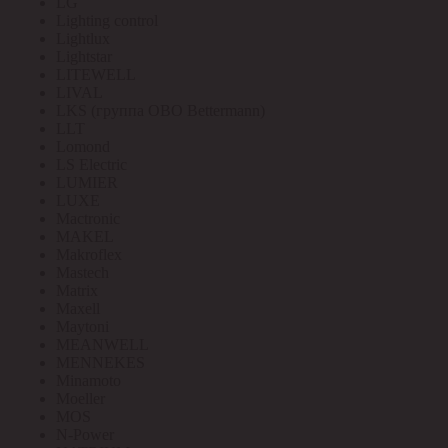
LG
Lighting control
Lightlux
Lightstar
LITEWELL
LIVAL
LKS (группа OBO Bettermann)
LLT
Lomond
LS Electric
LUMIER
LUXE
Mactronic
MAKEL
Makroflex
Mastech
Matrix
Maxell
Maytoni
MEANWELL
MENNEKES
Minamoto
Moeller
MOS
N-Power