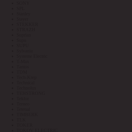
SONY
SPL
Stanley
Stayer
STEKKER
STRAZH
Suprlan
Supu
SUPU
Sylvania
Systeme Electric
T-Max
Tantos
TDM
Tech-Krep
Technical
Technolux
TEHSTRONG
Tekfor
Terneo
Tetenal
TIMBERK
TLK
TOKER
TOKOV ELECTRIC