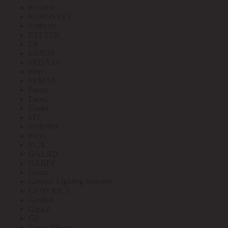
Eurolux
EUROSVET
Extherm
EZETEK
FA
FAROS
FEDAST
Felo
FEMAN
Feron
Ferrol
Finder
FIT
Fortisflex
Freya
FUJI
GALAD
GARIN
Gauss
General Lighting Systems
GENERICA
Geniled
Gigant
GP
Grand Meyer