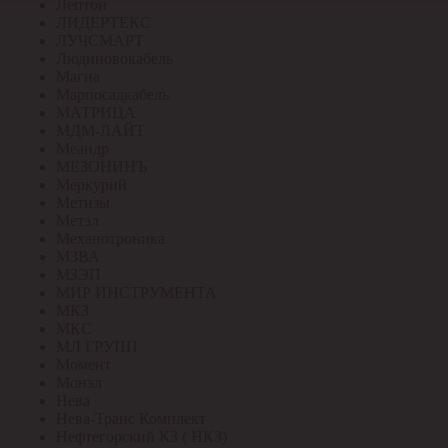
Лептон
ЛИДЕРТЕКС
ЛУЧСМАРТ
Людиновокабель
Магна
Марпосадкабель
МАТРИЦА
МДМ-ЛАЙТ
Меандр
МЕЗОНИНЪ
Меркурий
Метизы
Метэл
Механотроника
МЗВА
МЗЭП
МИР ИНСТРУМЕНТА
МКЗ
МКС
МЛ ГРУПП
Момент
Монэл
Нева
Нева-Транс Комплект
Нефтегорский КЗ ( НКЗ)