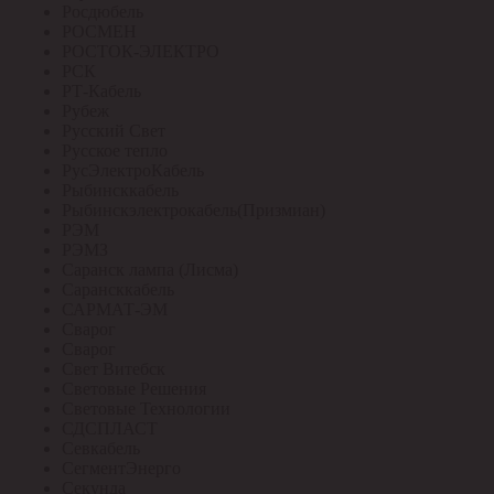
Росдюбель
РОСМЕН
РОСТОК-ЭЛЕКТРО
РСК
РТ-Кабель
Рубеж
Русский Свет
Русское тепло
РусЭлектроКабель
Рыбинсккабель
Рыбинскэлектрокабель(Призмиан)
РЭМ
РЭМЗ
Саранск лампа (Лисма)
Сарансккабель
САРМАТ-ЭМ
Сварог
Сварог
Свет Витебск
Световые Решения
Световые Технологии
СДСПЛАСТ
Севкабель
СегментЭнерго
Секунда