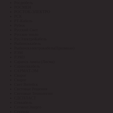
Росдюбель
РОСМЕН
РОСТОК-ЭЛЕКТРО
РСК
РТ-Кабель
Рубеж
Русский Свет
Русское тепло
РусЭлектроКабель
Рыбинсккабель
Рыбинскэлектрокабель(Призмиан)
РЭМ
РЭМЗ
Саранск лампа (Лисма)
Сарансккабель
САРМАТ-ЭМ
Сварог
Сварог
Свет Витебск
Световые Решения
Световые Технологии
СДСПЛАСТ
Севкабель
СегментЭнерго
Секунда