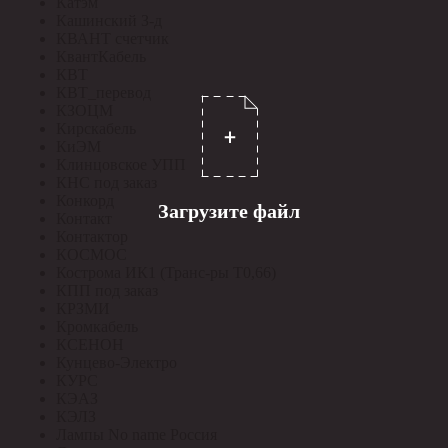
Катэм
Кашинский З-д
КВАНТ счетчик
КвантКабель
КВТ
КВТ_перевод
КЗОЦМ
Кирскабель
КиЭМ
Клинцовское УПП
КНС под заказ
Конкорд
Загрузите файл
Контакт
Контактор
КОСМОС
Кострома ИК1 (Транс-ры Т0,66)
КПП под заказ
КРЗМИ
Кромкабель
КСЕНОН
Кунцево-Электро
КУРС
КЭАЗ
КЭЛЗ
Лампы No name Россия