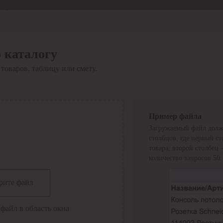
Отдел продаж
8 800 6000-600
Каталог
Акции
 каталогу
Сервис
товаров, таблицу или смету.
Инструкция по работе
с сервисом
Оплата
Сервис ЭДО
Сервис ИТС-КА
Пример файла
Сервис API
Загружаемый файл долж
Контакты
О компании
столбцов, где первый с
Вход
Регистрация
товара, второй столбец
количество запросов 50.
Крупнейший поставщик электро-технической продукции в
рите файл
России
Найти
файл в область окна
Искать по всем разделам