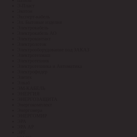
Штиль
Э-Пласт
Экотон
Эксперт-кабель
Эл. Бытовые изделия
Электрокабель
Электрокабель АО
Электроконтакт
Электролоток
Электрооборудование под ЗАКАЗ
Электротехмаш
Электротехник
Электротехника и Автоматика
Электрофидер
Элетех
Элкаб
ЭМ-КАБЕЛЬ
ЭНЕРГИЯ
ЭНЕРГОЗАЩИТА
Энергокомплект
Энергомера
ЭНЕРГОМИР
ЭРА
ЭРА АР
ЭРГ