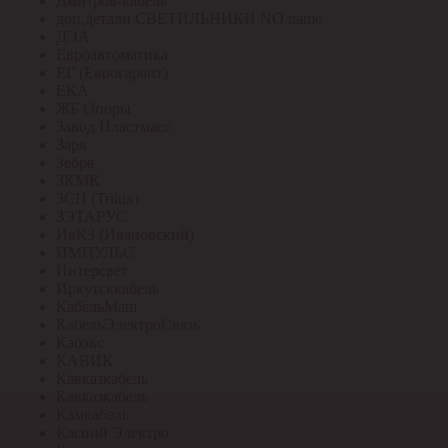
Дмитров-кабель
доп.детали СВЕТИЛЬНИКИ NO name
ДЭА
Евроавтоматика
ЕГ (Еврогарант)
ЕКА
ЖБ Опоры
Завод Пластмасс
Заря
Зебра
ЗКМК
ЗСП (Trilux)
ЗЭТАРУС
ИвКЗ (Ивановский)
ИМПУЛЬС
Интерсвет
Иркутсккабель
КабельМаш
КабельЭлектроСвязь
Кабэкс
КАВИК
Кавказкабель
Кавказкабель
Камкабель
Каспий Электро