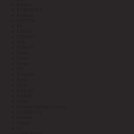
Eurolux
EUROSVET
Extherm
EZETEK
FA
FAROS
FEDAST
Felo
FEMAN
Feron
Ferrol
Finder
FIT
Fortisflex
Freya
FUJI
GALAD
GARIN
Gauss
General Lighting Systems
GENERICA
Geniled
Gigant
GP
Grand Meyer