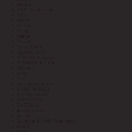
Аватех
АИР эл.двигатель
АКЗ
Актей
Алюмет
Алюр
Амира
Апатор
Аргос Трейд
Ардатов АСТЗ
АРМ-Технолоджи
АРМИЯ РОССИИ
Арсенал
Астра
Атон
Ашасветотехника
АЭРОСИГНАЛ
БАЛТКАБЕЛЬ
БАРАБАНЫ
БАСТИОН
Беларусь ЭУИ
Белкаб
Белорецкий ЭМЗ "Максимум"
Болид
БРЭКС