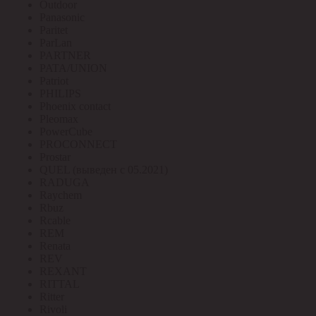
Outdoor
Panasonic
Paritet
ParLan
PARTNER
PATA/UNION
Patriot
PHILIPS
Phoenix contact
Pleomax
PowerCube
PROCONNECT
Prostar
QUEL (выведен с 05.2021)
RADUGA
Raychem
Rbuz
Rcable
REM
Renata
REV
REXANT
RITTAL
Ritter
Rivoli