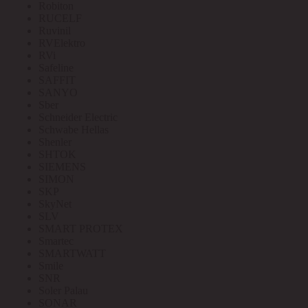
Robiton
RUCELF
Ruvinil
RVElektro
RVi
Safeline
SAFFIT
SANYO
Sber
Schneider Electric
Schwabe Hellas
Shenler
SHTOK
SIEMENS
SIMON
SKP
SkyNet
SLV
SMART PROTEX
Smartec
SMARTWATT
Smile
SNR
Soler Palau
SONAR