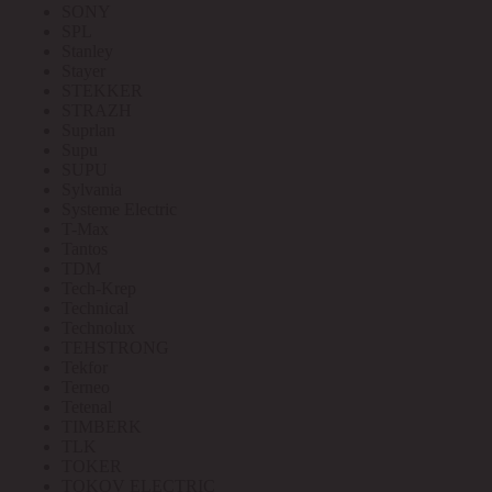
SONY
SPL
Stanley
Stayer
STEKKER
STRAZH
Suprlan
Supu
SUPU
Sylvania
Systeme Electric
T-Max
Tantos
TDM
Tech-Krep
Technical
Technolux
TEHSTRONG
Tekfor
Terneo
Tetenal
TIMBERK
TLK
TOKER
TOKOV ELECTRIC