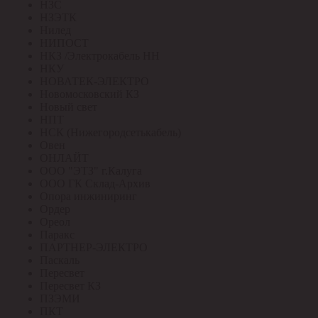
НЗС
НЗЭТК
Нилед
НИПОСТ
НКЗ /Электрокабель НН
НКУ
НОВАТЕК-ЭЛЕКТРО
Новомосковский КЗ
Новый свет
НПТ
НСК (Нижегородсетькабель)
Овен
ОНЛАЙТ
ООО "ЭТЗ" г.Калуга
ООО ГК Склад-Архив
Опора инжиниринг
Ордер
Ореол
Паракс
ПАРТНЕР-ЭЛЕКТРО
Паскаль
Пересвет
Пересвет КЗ
ПЗЭМИ
ПКТ