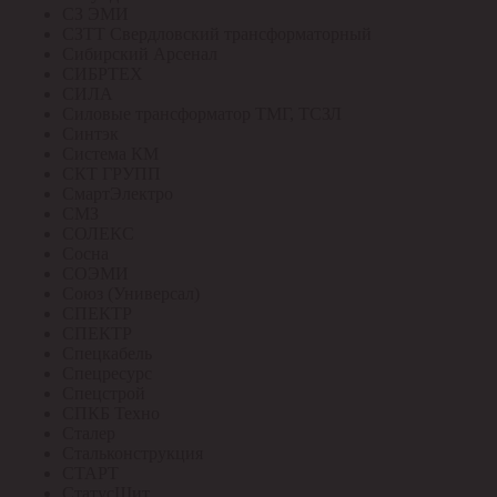
СЗ ЭМИ
СЗТТ Свердловский трансформаторный
Сибирский Арсенал
СИБРТЕХ
СИЛА
Силовые трансформатор ТМГ, ТСЗЛ
Синтэк
Система КМ
СКТ ГРУПП
СмартЭлектро
СМЗ
СОЛЕКС
Сосна
СОЭМИ
Союз (Универсал)
СПЕКТР
СПЕКТР
Спецкабель
Спецресурс
Спецстрой
СПКБ Техно
Сталер
Стальконструкция
СТАРТ
СтатусЩит