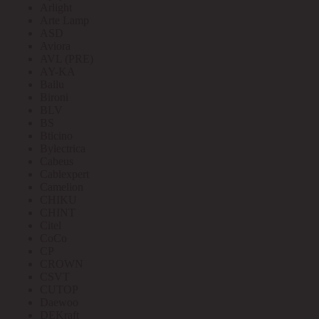
Arlight
Arte Lamp
ASD
Aviora
AVL (PRE)
AY-KA
Ballu
Bironi
BLV
BS
Bticino
Bylectrica
Cabeus
Cablexpert
Camelion
CHIKU
CHINT
Citel
CoCo
CP
CROWN
CSVT
CUTOP
Daewoo
DEKraft