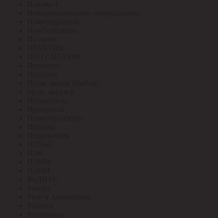
Плазма-Т
Пожарно-охранное оборудование
Пожспецкабель
ПожТехКабель
Полигон
ПРАКТИК
ПРО СИСТЕМС
Провенто
Прогресс
Пром. аккум (Выбор)
пром. аккум-р
Промкабель
Промрукав
Промтехэлектро
Промэко
Псковкабель
ПУЛЬС
ПЭК
ПЭМИ
ПЭНН
РАДИУС
Рекорд
Реле и Автоматика
Ресанта
Реуткабель