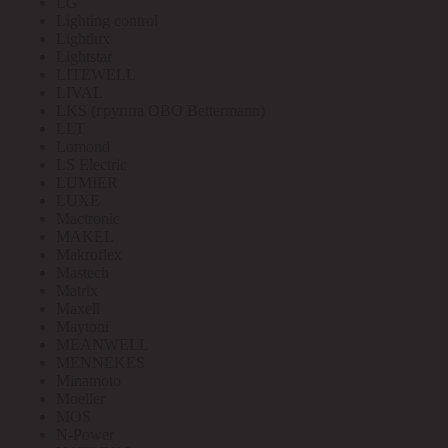
LG
Lighting control
Lightlux
Lightstar
LITEWELL
LIVAL
LKS (группа OBO Bettermann)
LLT
Lomond
LS Electric
LUMIER
LUXE
Mactronic
MAKEL
Makroflex
Mastech
Matrix
Maxell
Maytoni
MEANWELL
MENNEKES
Minamoto
Moeller
MOS
N-Power