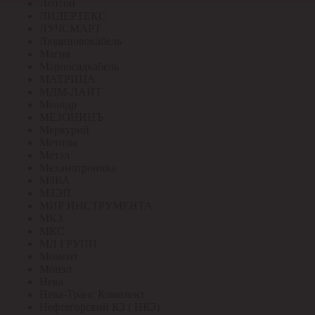
Лептон
ЛИДЕРТЕКС
ЛУЧСМАРТ
Людиновокабель
Магна
Марпосадкабель
МАТРИЦА
МДМ-ЛАЙТ
Меандр
МЕЗОНИНЪ
Меркурий
Метизы
Метэл
Механотроника
МЗВА
МЗЭП
МИР ИНСТРУМЕНТА
МКЗ
МКС
МЛ ГРУПП
Момент
Монэл
Нева
Нева-Транс Комплект
Нефтегорский КЗ ( НКЗ)