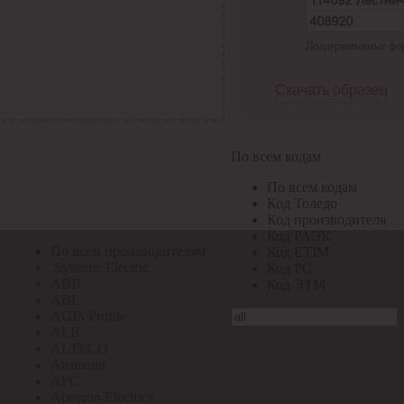
По всем кодам
Поддерживаемые форма
По всем кодам
Код Толедо
Код производителя
Скачать образец
Код РАЭК
Код ETIM
Код РС
Код ЭТМ
По всем кодам
Прочие
По всем кодам
По всем производителям
Код Толедо
Код производителя
Код РАЭК
По всем производителям
Код ETIM
.Systeme Electric
Код РС
ABB
Код ЭТМ
ABL
AGIS Profile
ALB
ALTECO
Ansmann
APC
Apeyron Electrics