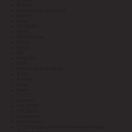
БСКмет
Бухгалтерия служебный
Вартон
Ватра
ВВЭМ-НН
ВЕЗА
ВИМ-Кабель
Вистл
Вихрь
ВК
Владасвет
ВМК
ВОЛГА-ДОН-КАБЕЛЬ
ВЭКЗ
ВЭЛАН
Герда
Гефест
ГК ССТ
Горэлтех
ГОСКРЕП
ГОСНИП
Гофроматик
ГринЭнерго
ГСТЗ Гагаринский светотехнический завод