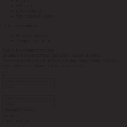
ЮАИЗ
я.Практик
я.Электрощит
Ярославский кабель
По всем товарам
По всем товарам
Товары в наличии
Поиск нескольких товаров
Добавьте номенклатуры (каждую с новой строчки).
Укажите количество в штуках, метрах, квадратных метрах,
килограммах, упаковках или комплектах.
1
2
Добавить строку
Фильтр:
По всем кодам