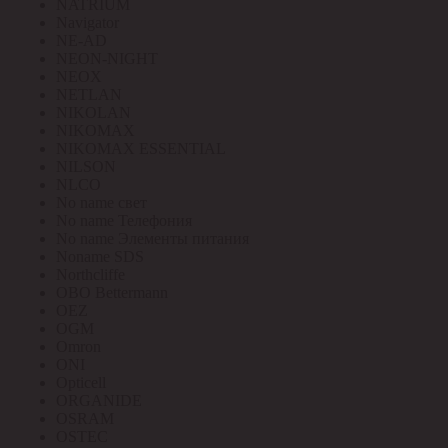
NATRIUM
Navigator
NE-AD
NEON-NIGHT
NEOX
NETLAN
NIKOLAN
NIKOMAX
NIKOMAX ESSENTIAL
NILSON
NLCO
No name свет
No name Телефония
No name Элементы питания
Noname SDS
Northcliffe
OBO Bettermann
OEZ
OGM
Omron
ONI
Opticell
ORGANIDE
OSRAM
OSTEC