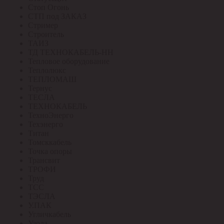
Стоп Огонь
СТП под ЗАКАЗ
Стример
Строитель
ТАИЗ
ТД ТЕХНОКАБЕЛЬ-НН
Тепловое оборудование
Теплолюкс
ТЕПЛОМАШ
Тернус
ТЕСЛА
ТЕХНОКАБЕЛЬ
ТехноЭнерго
Техэнерго
Титан
Томсккабель
Точка опоры
Трансвит
ТРОФИ
Труд
ТСС
ТЭСЛА
У.ПАК
Угличкабель
Узола