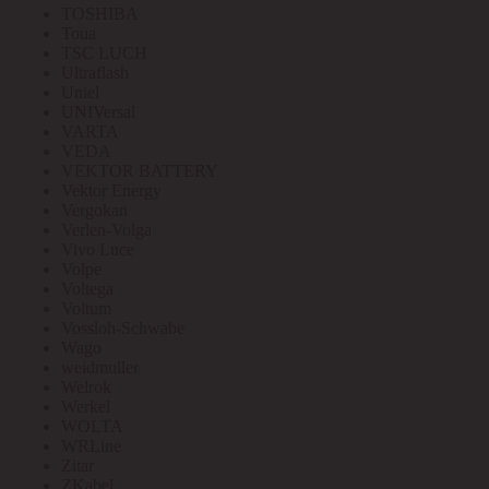
TOSHIBA
Toua
TSC LUCH
Ultraflash
Uniel
UNIVersal
VARTA
VEDA
VEKTOR BATTERY
Vektor Energy
Vergokan
Verlen-Volga
Vivo Luce
Volpe
Voltega
Voltum
Vossloh-Schwabe
Wago
weidmuller
Welrok
Werkel
WOLTA
WRLine
Zitar
ZKabel