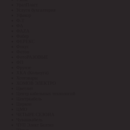
УралПласт
Услуги бухгалтерия
Уфакор
Ф-Т
ФА
ФАZА
Фабер
ФЕРЕКС
Фокус
Фотон
ФотоРАЗОВЫЕ
ФП
Фрунзе
ХКА (Кольчуга)
Хозтовары
ХОМОВ ЭЛЕКТРО
Цветлит
Центр кабельных технологий
Центркабель
Циркон
ЦМО
ЧЕТЫРЕ СЕЗОНА
Чувашкабель
ЧУП Элект Белтиз