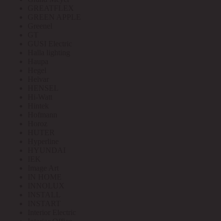
GREATFLEX
GREEN APPLE
Greenel
GT
GUSI Electric
Halla lighting
Haupa
Hegel
Helvar
HENSEL
Hi-Watt
Hintek
Hofmann
Horoz
HUTER
Hyperline
HYUNDAI
IEK
Image Art
IN HOME
INNOLUX
INSTALL
INSTART
Interior Electric