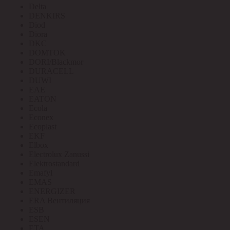
Delta
DENKIRS
Diod
Diora
DKC
DOMTOK
DORI/Blackmor
DURACELL
DUWI
EAE
EATON
Ecola
Econex
Ecoplast
EKF
Elbox
Electrolux Zanussi
Elektrostandard
Emafyl
EMAS
ENERGIZER
ERA Вентиляция
ESB
ESEN
ETA