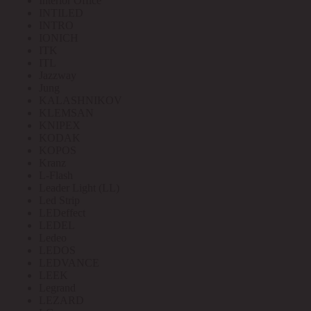
Interior Office
INTILED
INTRO
IONICH
ITK
ITL
Jazzway
Jung
KALASHNIKOV
KLEMSAN
KNIPEX
KODAK
KOPOS
Kranz
L-Flash
Leader Light (LL)
Led Strip
LEDeffect
LEDEL
Ledeo
LEDOS
LEDVANCE
LEEK
Legrand
LEZARD