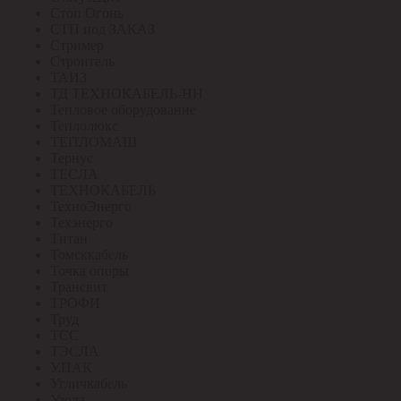
Стоп Огонь
СТП под ЗАКАЗ
Стример
Строитель
ТАИЗ
ТД ТЕХНОКАБЕЛЬ-НН
Тепловое оборудование
Теплолюкс
ТЕПЛОМАШ
Тернус
ТЕСЛА
ТЕХНОКАБЕЛЬ
ТехноЭнерго
Техэнерго
Титан
Томсккабель
Точка опоры
Трансвит
ТРОФИ
Труд
ТСС
ТЭСЛА
У.ПАК
Угличкабель
Узола