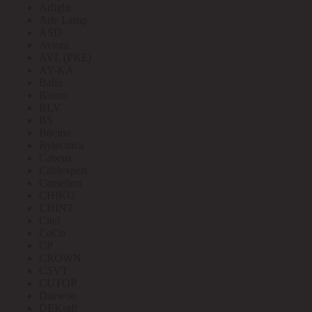
Arlight
Arte Lamp
ASD
Aviora
AVL (PRE)
AY-KA
Ballu
Bironi
BLV
BS
Bticino
Bylectrica
Cabeus
Cablexpert
Camelion
CHIKU
CHINT
Citel
CoCo
CP
CROWN
CSVT
CUTOP
Daewoo
DEKraft