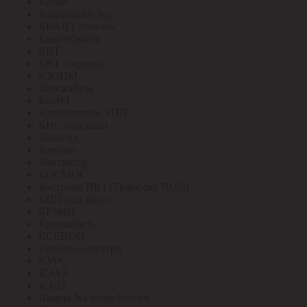
Катэм
Кашинский З-д
КВАНТ счетчик
КвантКабель
КВТ
КВТ_перевод
КЗОЦМ
Кирскабель
КиЭМ
Клинцовское УПП
КНС под заказ
Конкорд
Контакт
Контактор
КОСМОС
Кострома ИК1 (Транс-ры Т0,66)
КПП под заказ
КРЗМИ
Кромкабель
КСЕНОН
Кунцево-Электро
КУРС
КЭАЗ
КЭЛЗ
Лампы No name Россия