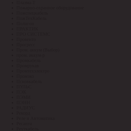
Плазма-Т
Пожарно-охранное оборудование
Пожспецкабель
ПожТехКабель
Полигон
ПРАКТИК
ПРО СИСТЕМС
Провенто
Прогресс
Пром. аккум (Выбор)
пром. аккум-р
Промкабель
Промрукав
Промтехэлектро
Промэко
Псковкабель
ПУЛЬС
ПЭК
ПЭМИ
ПЭНН
РАДИУС
Рекорд
Реле и Автоматика
Ресанта
Реуткабель