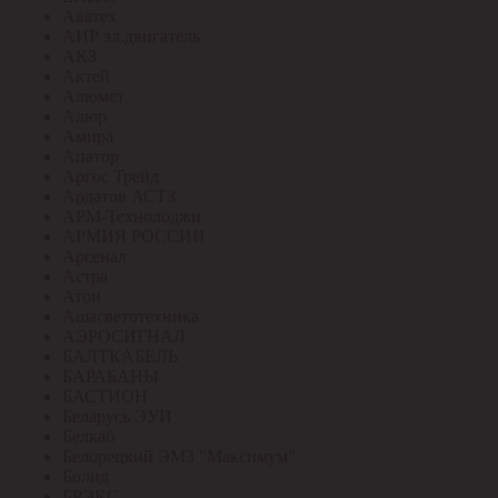
Аватех
АИР эл.двигатель
АКЗ
Актей
Алюмет
Алюр
Амира
Апатор
Аргос Трейд
Ардатов АСТЗ
АРМ-Технолоджи
АРМИЯ РОССИИ
Арсенал
Астра
Атон
Ашасветотехника
АЭРОСИГНАЛ
БАЛТКАБЕЛЬ
БАРАБАНЫ
БАСТИОН
Беларусь ЭУИ
Белкаб
Белорецкий ЭМЗ "Максимум"
Болид
БРЭКС