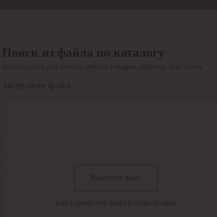
Отдел продаж
8 800 6000-600
Каталог
Акции
Поиск из файла по каталогу
Сервис
Используйте для поиска список товаров, таблицу или смету.
Инструкция по работе
с сервисом
Загрузите файл
Оплата
Сервис ЭДО
Сервис ИТС-КА
Сервис API
Контакты
О компании
Вход
Регистрация
Крупнейший поставщик электро-технической продукции в
Выберите файл
России
Найти
или перенесите файл в область окна
Искать по всем разделам