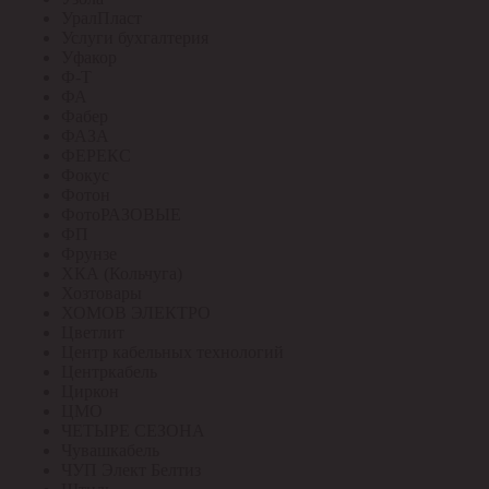
УралПласт
Услуги бухгалтерия
Уфакор
Ф-Т
ФА
Фабер
ФАЗА
ФЕРЕКС
Фокус
Фотон
ФотоРАЗОВЫЕ
ФП
Фрунзе
ХКА (Кольчуга)
Хозтовары
ХОМОВ ЭЛЕКТРО
Цветлит
Центр кабельных технологий
Центркабель
Циркон
ЦМО
ЧЕТЫРЕ СЕЗОНА
Чувашкабель
ЧУП Элект Белтиз