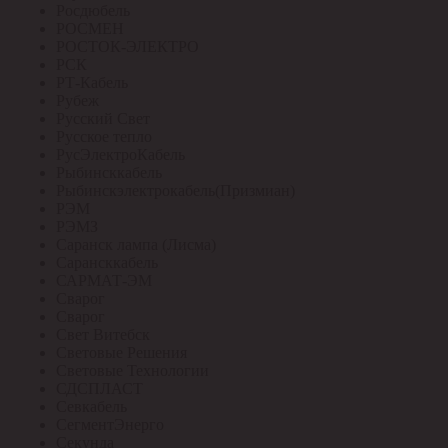
Росдюбель
РОСМЕН
РОСТОК-ЭЛЕКТРО
РСК
РТ-Кабель
Рубеж
Русский Свет
Русское тепло
РусЭлектроКабель
Рыбинсккабель
Рыбинскэлектрокабель(Призмиан)
РЭМ
РЭМЗ
Саранск лампа (Лисма)
Сарансккабель
САРМАТ-ЭМ
Сварог
Сварог
Свет Витебск
Световые Решения
Световые Технологии
СДСПЛАСТ
Севкабель
СегментЭнерго
Секунда