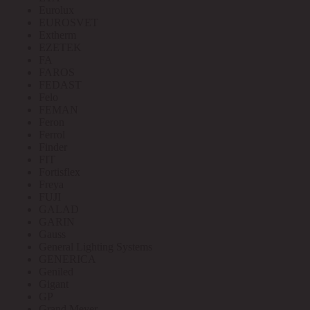
Eurolux
EUROSVET
Extherm
EZETEK
FA
FAROS
FEDAST
Felo
FEMAN
Feron
Ferrol
Finder
FIT
Fortisflex
Freya
FUJI
GALAD
GARIN
Gauss
General Lighting Systems
GENERICA
Geniled
Gigant
GP
Grand Meyer