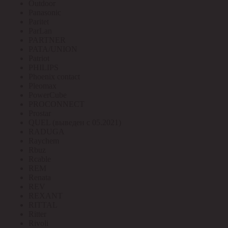
Outdoor
Panasonic
Paritet
ParLan
PARTNER
PATA/UNION
Patriot
PHILIPS
Phoenix contact
Pleomax
PowerCube
PROCONNECT
Prostar
QUEL (выведен с 05.2021)
RADUGA
Raychem
Rbuz
Rcable
REM
Renata
REV
REXANT
RITTAL
Ritter
Rivoli