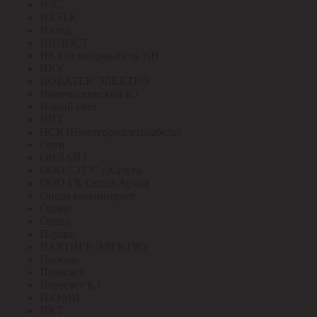
НЗС
НЗЭТК
Нилед
НИПОСТ
НКЗ /Электрокабель НН
НКУ
НОВАТЕК-ЭЛЕКТРО
Новомосковский КЗ
Новый свет
НПТ
НСК (Нижегородсетькабель)
Овен
ОНЛАЙТ
ООО "ЭТЗ" г.Калуга
ООО ГК Склад-Архив
Опора инжиниринг
Ордер
Ореол
Паракс
ПАРТНЕР-ЭЛЕКТРО
Паскаль
Пересвет
Пересвет КЗ
ПЗЭМИ
ПКТ