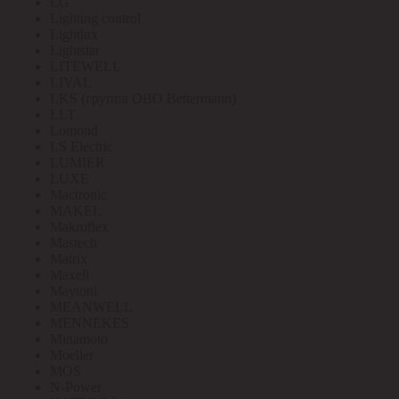
LG
Lighting control
Lightlux
Lightstar
LITEWELL
LIVAL
LKS (группа OBO Bettermann)
LLT
Lomond
LS Electric
LUMIER
LUXE
Mactronic
MAKEL
Makroflex
Mastech
Matrix
Maxell
Maytoni
MEANWELL
MENNEKES
Minamoto
Moeller
MOS
N-Power