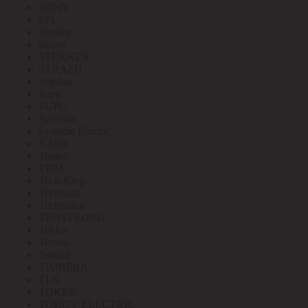
SONY
SPL
Stanley
Stayer
STEKKER
STRAZH
Suprlan
Supu
SUPU
Sylvania
Systeme Electric
T-Max
Tantos
TDM
Tech-Krep
Technical
Technolux
TEHSTRONG
Tekfor
Terneo
Tetenal
TIMBERK
TLK
TOKER
TOKOV ELECTRIC