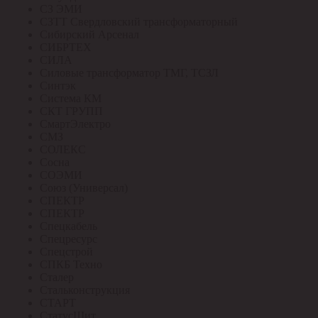
СЗ ЭМИ
СЗТТ Свердловский трансформаторный
Сибирский Арсенал
СИБРТЕХ
СИЛА
Силовые трансформатор ТМГ, ТСЗЛ
Синтэк
Система КМ
СКТ ГРУПП
СмартЭлектро
СМЗ
СОЛЕКС
Сосна
СОЭМИ
Союз (Универсал)
СПЕКТР
СПЕКТР
Спецкабель
Спецресурс
Спецстрой
СПКБ Техно
Сталер
Стальконструкция
СТАРТ
СтатусЩит