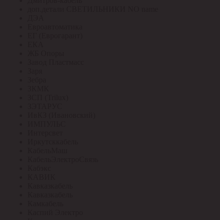
Дмитров-кабель
доп.детали СВЕТИЛЬНИКИ NO name
ДЭА
Евроавтоматика
ЕГ (Еврогарант)
ЕКА
ЖБ Опоры
Завод Пластмасс
Заря
Зебра
ЗКМК
ЗСП (Trilux)
ЗЭТАРУС
ИвКЗ (Ивановский)
ИМПУЛЬС
Интерсвет
Иркутсккабель
КабельМаш
КабельЭлектроСвязь
Кабэкс
КАВИК
Кавказкабель
Кавказкабель
Камкабель
Каспий Электро