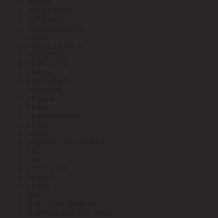
Лептон
ЛИДЕРТЕКС
ЛУЧСМАРТ
Людиновокабель
Магна
Марпосадкабель
МАТРИЦА
МДМ-ЛАЙТ
Меандр
МЕЗОНИНЪ
Меркурий
Метизы
Метэл
Механотроника
МЗВА
МЗЭП
МИР ИНСТРУМЕНТА
МКЗ
МКС
МЛ ГРУПП
Момент
Монэл
Нева
Нева-Транс Комплект
Нефтегорский КЗ ( НКЗ)