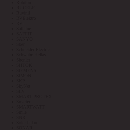
Robiton
RUCELF
Ruvinil
RVElektro
RVi
Safeline
SAFFIT
SANYO
Sber
Schneider Electric
Schwabe Hellas
Shenler
SHTOK
SIEMENS
SIMON
SKP
SkyNet
SLV
SMART PROTEX
Smartec
SMARTWATT
Smile
SNR
Soler Palau
SONAR