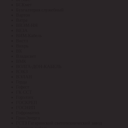
БСКмет
Бухгалтерия служебный
Вартон
Ватра
ВВЭМ-НН
ВЕЗА
ВИМ-Кабель
Вистл
Вихрь
ВК
Владасвет
ВМК
ВОЛГА-ДОН-КАБЕЛЬ
ВЭКЗ
ВЭЛАН
Герда
Гефест
ГК ССТ
Горэлтех
ГОСКРЕП
ГОСНИП
Гофроматик
ГринЭнерго
ГСТЗ Гагаринский светотехнический завод