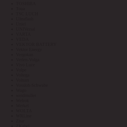
TOSHIBA
Toua
TSC LUCH
Ultraflash
Uniel
UNIVersal
VARTA
VEDA
VEKTOR BATTERY
Vektor Energy
Vergokan
Verlen-Volga
Vivo Luce
Volpe
Voltega
Voltum
Vossloh-Schwabe
Wago
weidmuller
Welrok
Werkel
WOLTA
WRLine
Zitar
ZKabel