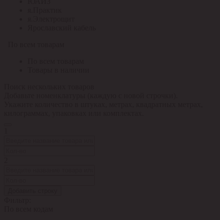
ЮАИЗ
я.Практик
я.Электрощит
Ярославский кабель
По всем товарам
По всем товарам
Товары в наличии
Поиск нескольких товаров
Добавьте номенклатуры (каждую с новой строчки).
Укажите количество в штуках, метрах, квадратных метрах,
килограммах, упаковках или комплектах.
1
2
Добавить строку
Фильтр:
По всем кодам