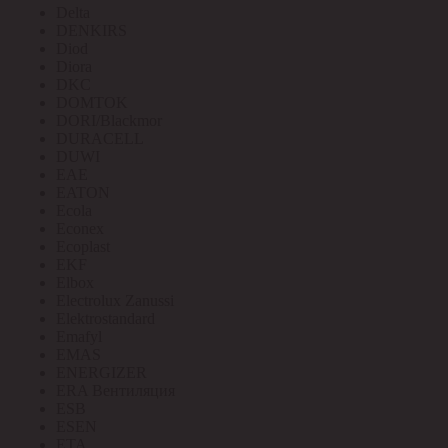
Delta
DENKIRS
Diod
Diora
DKC
DOMTOK
DORI/Blackmor
DURACELL
DUWI
EAE
EATON
Ecola
Econex
Ecoplast
EKF
Elbox
Electrolux Zanussi
Elektrostandard
Emafyl
EMAS
ENERGIZER
ERA Вентиляция
ESB
ESEN
ETA