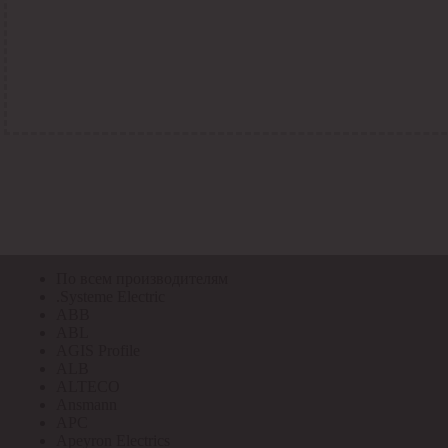
По всем кодам
По всем кодам
Код Толедо
Код производителя
Код РАЭК
Код ETIM
Код РС
Код ЭТМ
Прочие
По всем производителям
По всем производителям
.Systeme Electric
ABB
ABL
AGIS Profile
ALB
ALTECO
Ansmann
APC
Apeyron Electrics