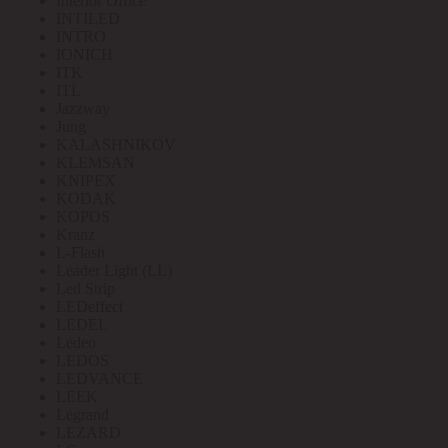
Interior Office
INTILED
INTRO
IONICH
ITK
ITL
Jazzway
Jung
KALASHNIKOV
KLEMSAN
KNIPEX
KODAK
KOPOS
Kranz
L-Flash
Leader Light (LL)
Led Strip
LEDeffect
LEDEL
Ledeo
LEDOS
LEDVANCE
LEEK
Legrand
LEZARD