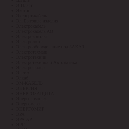
Штиль
Э-Пласт
Экотон
Эксперт-кабель
Эл. Бытовые изделия
Электрокабель
Электрокабель АО
Электроконтакт
Электролоток
Электрооборудование под ЗАКАЗ
Электротехмаш
Электротехник
Электротехника и Автоматика
Электрофидер
Элетех
Элкаб
ЭМ-КАБЕЛЬ
ЭНЕРГИЯ
ЭНЕРГОЗАЩИТА
Энергокомплект
Энергомера
ЭНЕРГОМИР
ЭРА
ЭРА АР
ЭРГ