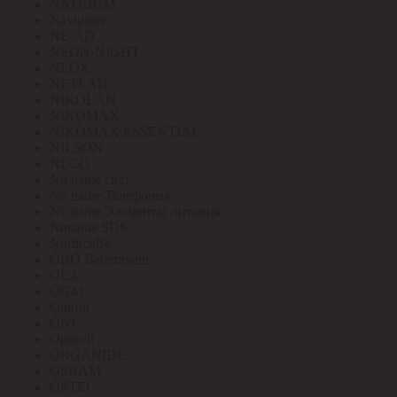
NATRIUM
Navigator
NE-AD
NEON-NIGHT
NEOX
NETLAN
NIKOLAN
NIKOMAX
NIKOMAX ESSENTIAL
NILSON
NLCO
No name свет
No name Телефония
No name Элементы питания
Noname SDS
Northcliffe
OBO Bettermann
OEZ
OGM
Omron
ONI
Opticell
ORGANIDE
OSRAM
OSTEC