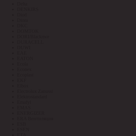
Delta
DENKIRS
Diod
Diora
DKC
DOMTOK
DORI/Blackmor
DURACELL
DUWI
EAE
EATON
Ecola
Econex
Ecoplast
EKF
Elbox
Electrolux Zanussi
Elektrostandard
Emafyl
EMAS
ENERGIZER
ERA Вентиляция
ESB
ESEN
ETA