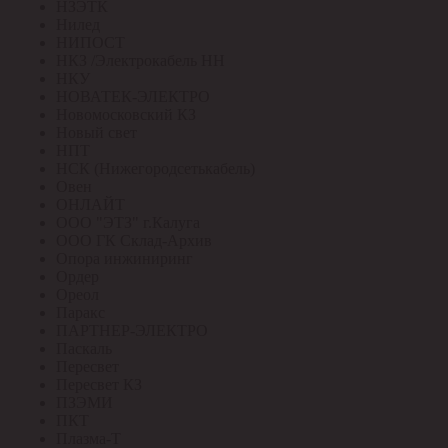
НЗЭТК
Нилед
НИПОСТ
НКЗ /Электрокабель НН
НКУ
НОВАТЕК-ЭЛЕКТРО
Новомосковский КЗ
Новый свет
НПТ
НСК (Нижегородсетькабель)
Овен
ОНЛАЙТ
ООО "ЭТЗ" г.Калуга
ООО ГК Склад-Архив
Опора инжиниринг
Ордер
Ореол
Паракс
ПАРТНЕР-ЭЛЕКТРО
Паскаль
Пересвет
Пересвет КЗ
ПЗЭМИ
ПКТ
Плазма-Т