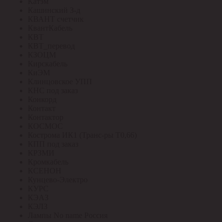
Катэм
Кашинский З-д
КВАНТ счетчик
КвантКабель
КВТ
КВТ_перевод
КЗОЦМ
Кирскабель
КиЭМ
Клинцовское УПП
КНС под заказ
Конкорд
Контакт
Контактор
КОСМОС
Кострома ИК1 (Транс-ры Т0,66)
КПП под заказ
КРЗМИ
Кромкабель
КСЕНОН
Кунцево-Электро
КУРС
КЭАЗ
КЭЛЗ
Лампы No name Россия