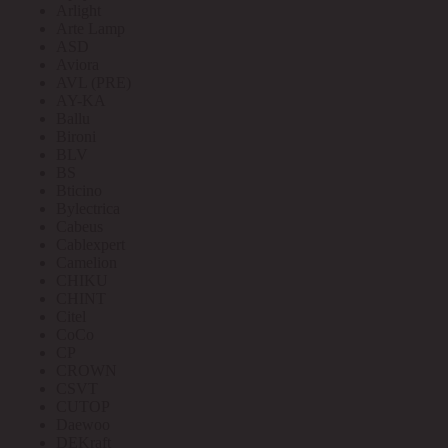
Arlight
Arte Lamp
ASD
Aviora
AVL (PRE)
AY-KA
Ballu
Bironi
BLV
BS
Bticino
Bylectrica
Cabeus
Cablexpert
Camelion
CHIKU
CHINT
Citel
CoCo
CP
CROWN
CSVT
CUTOP
Daewoo
DEKraft