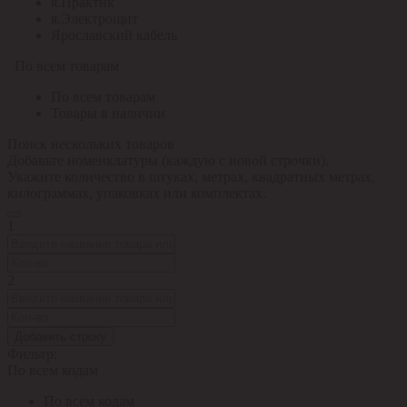
я.Практик
я.Электрощит
Ярославский кабель
По всем товарам
По всем товарам
Товары в наличии
Поиск нескольких товаров
Добавьте номенклатуры (каждую с новой строчки).
Укажите количество в штуках, метрах, квадратных метрах,
килограммах, упаковках или комплектах.
1
2
Добавить строку
Фильтр:
По всем кодам
По всем кодам