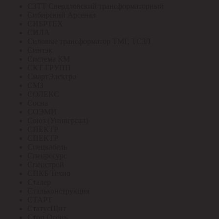
СЗТТ Свердловский трансформаторный
Сибирский Арсенал
СИБРТЕХ
СИЛА
Силовые трансформатор ТМГ, ТСЗЛ
Синтэк
Система КМ
СКТ ГРУПП
СмартЭлектро
СМЗ
СОЛЕКС
Сосна
СОЭМИ
Союз (Универсал)
СПЕКТР
СПЕКТР
Спецкабель
Спецресурс
Спецстрой
СПКБ Техно
Сталер
Стальконструкция
СТАРТ
СтатусЩит
Стоп Огонь