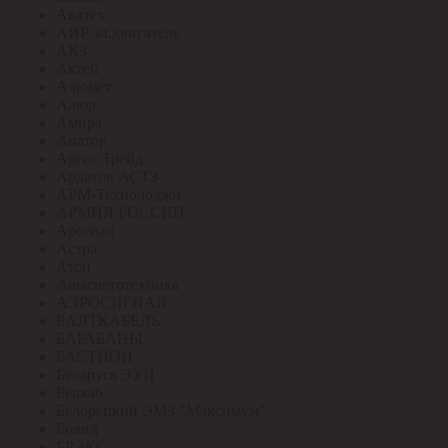
Аватех
АИР эл.двигатель
АКЗ
Актей
Алюмет
Алюр
Амира
Апатор
Аргос Трейд
Ардатов АСТЗ
АРМ-Технолоджи
АРМИЯ РОССИИ
Арсенал
Астра
Атон
Ашасветотехника
АЭРОСИГНАЛ
БАЛТКАБЕЛЬ
БАРАБАНЫ
БАСТИОН
Беларусь ЭУИ
Белкаб
Белорецкий ЭМЗ "Максимум"
Болид
БРЭКС