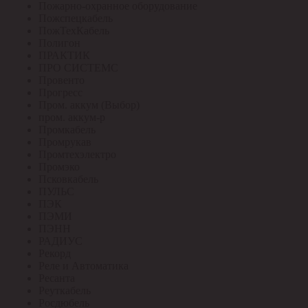
Пожарно-охранное оборудование
Пожспецкабель
ПожТехКабель
Полигон
ПРАКТИК
ПРО СИСТЕМС
Провенто
Прогресс
Пром. аккум (Выбор)
пром. аккум-р
Промкабель
Промрукав
Промтехэлектро
Промэко
Псковкабель
ПУЛЬС
ПЭК
ПЭМИ
ПЭНН
РАДИУС
Рекорд
Реле и Автоматика
Ресанта
Реуткабель
Росдюбель