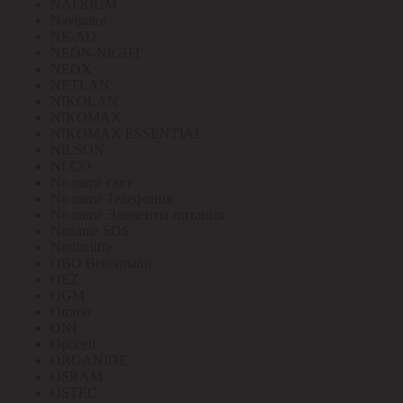
NATRIUM
Navigator
NE-AD
NEON-NIGHT
NEOX
NETLAN
NIKOLAN
NIKOMAX
NIKOMAX ESSENTIAL
NILSON
NLCO
No name свет
No name Телефония
No name Элементы питания
Noname SDS
Northcliffe
OBO Bettermann
OEZ
OGM
Omron
ONI
Opticell
ORGANIDE
OSRAM
OSTEC