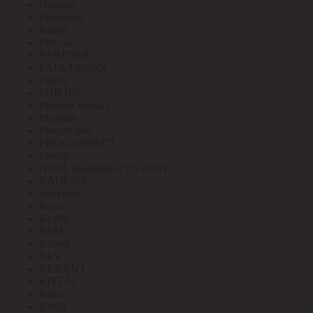
Outdoor
Panasonic
Paritet
ParLan
PARTNER
PATA/UNION
Patriot
PHILIPS
Phoenix contact
Pleomax
PowerCube
PROCONNECT
Prostar
QUEL (выведен с 05.2021)
RADUGA
Raychem
Rbuz
Rcable
REM
Renata
REV
REXANT
RITTAL
Ritter
Rivoli