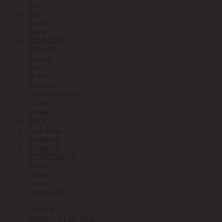
SONY
SPL
Stanley
Stayer
STEKKER
STRAZH
Suprlan
Supu
SUPU
Sylvania
Systeme Electric
T-Max
Tantos
TDM
Tech-Krep
Technical
Technolux
TEHSTRONG
Tekfor
Terneo
Tetenal
TIMBERK
TLK
TOKER
TOKOV ELECTRIC