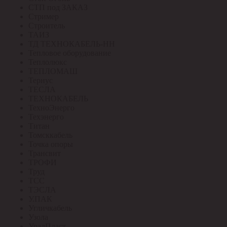
СТП под ЗАКАЗ
Стример
Строитель
ТАИЗ
ТД ТЕХНОКАБЕЛЬ-НН
Тепловое оборудование
Теплолюкс
ТЕПЛОМАШ
Тернус
ТЕСЛА
ТЕХНОКАБЕЛЬ
ТехноЭнерго
Техэнерго
Титан
Томсккабель
Точка опоры
Трансвит
ТРОФИ
Труд
ТСС
ТЭСЛА
У.ПАК
Угличкабель
Узола
УралПласт