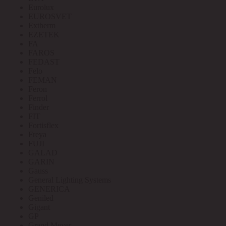
Eurolux
EUROSVET
Extherm
EZETEK
FA
FAROS
FEDAST
Felo
FEMAN
Feron
Ferrol
Finder
FIT
Fortisflex
Freya
FUJI
GALAD
GARIN
Gauss
General Lighting Systems
GENERICA
Geniled
Gigant
GP
Grand Meyer