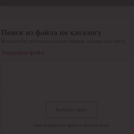
Отдел продаж
8 800 6000-600
Каталог
Акции
Поиск из файла по каталогу
Сервис
Используйте для поиска список товаров, таблицу или смету.
Инструкция по работе
с сервисом
Загрузите файл
Оплата
Сервис ЭДО
Сервис ИТС-КА
Сервис API
Контакты
О компании
Вход
Регистрация
Крупнейший поставщик электро-технической продукции в
Выберите файл
России
Найти
или перенесите файл в область окна
Искать по всем разделам