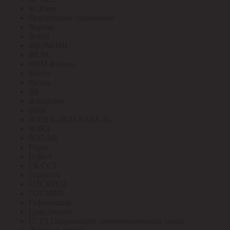
БСКмет
Бухгалтерия служебный
Вартон
Ватра
ВВЭМ-НН
ВЕЗА
ВИМ-Кабель
Вистл
Вихрь
ВК
Владасвет
ВМК
ВОЛГА-ДОН-КАБЕЛЬ
ВЭКЗ
ВЭЛАН
Герда
Гефест
ГК ССТ
Горэлтех
ГОСКРЕП
ГОСНИП
Гофроматик
ГринЭнерго
ГСТЗ Гагаринский светотехнический завод