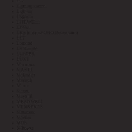
LG
Lighting control
Lightlux
Lightstar
LITEWELL
LIVAL
LKS (группа OBO Bettermann)
LLT
Lomond
LS Electric
LUMIER
LUXE
Mactronic
MAKEL
Makroflex
Mastech
Matrix
Maxell
Maytoni
MEANWELL
MENNEKES
Minamoto
Moeller
MOS
N-Power