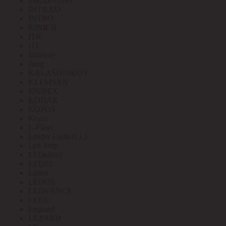
Interior Office
INTILED
INTRO
IONICH
ITK
ITL
Jazzway
Jung
KALASHNIKOV
KLEMSAN
KNIPEX
KODAK
KOPOS
Kranz
L-Flash
Leader Light (LL)
Led Strip
LEDeffect
LEDEL
Ledeo
LEDOS
LEDVANCE
LEEK
Legrand
LEZARD