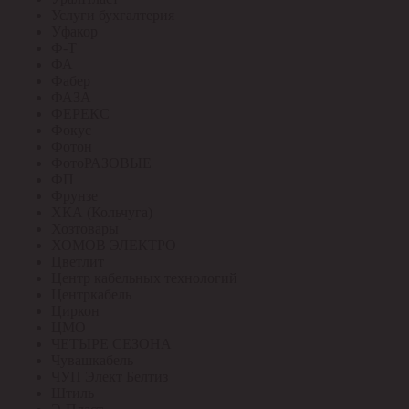
Услуги бухгалтерия
Уфакор
Ф-Т
ФА
Фабер
ФАЗА
ФЕРЕКС
Фокус
Фотон
ФотоРАЗОВЫЕ
ФП
Фрунзе
ХКА (Кольчуга)
Хозтовары
ХОМОВ ЭЛЕКТРО
Цветлит
Центр кабельных технологий
Центркабель
Циркон
ЦМО
ЧЕТЫРЕ СЕЗОНА
Чувашкабель
ЧУП Элект Белтиз
Штиль