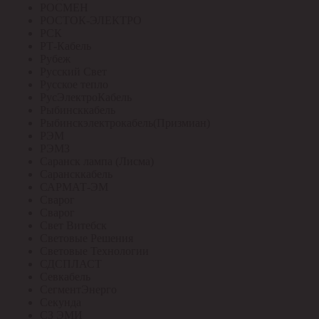
РОСМЕН
РОСТОК-ЭЛЕКТРО
РСК
РТ-Кабель
Рубеж
Русский Свет
Русское тепло
РусЭлектроКабель
Рыбинсккабель
Рыбинскэлектрокабель(Призмиан)
РЭМ
РЭМЗ
Саранск лампа (Лисма)
Сарансккабель
САРМАТ-ЭМ
Сварог
Сварог
Свет Витебск
Световые Решения
Световые Технологии
СДСПЛАСТ
Севкабель
СегментЭнерго
Секунда
СЗ ЭМИ