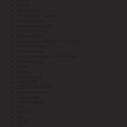
Э-Пласт
Экотон
Эксперт-кабель
Эл. Бытовые изделия
Электрокабель
Электрокабель АО
Электроконтакт
Электролоток
Электрооборудование под ЗАКАЗ
Электротехмаш
Электротехник
Электротехника и Автоматика
Электрофидер
Элетех
Элкаб
ЭМ-КАБЕЛЬ
ЭНЕРГИЯ
ЭНЕРГОЗАЩИТА
Энергокомплект
Энергомера
ЭНЕРГОМИР
ЭРА
ЭРА АР
ЭРГ
ЮАИЗ