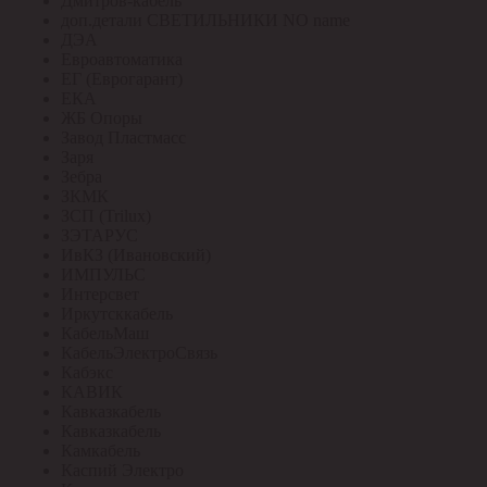
Дмитров-кабель
доп.детали СВЕТИЛЬНИКИ NO name
ДЭА
Евроавтоматика
ЕГ (Еврогарант)
ЕКА
ЖБ Опоры
Завод Пластмасс
Заря
Зебра
ЗКМК
ЗСП (Trilux)
ЗЭТАРУС
ИвКЗ (Ивановский)
ИМПУЛЬС
Интерсвет
Иркутсккабель
КабельМаш
КабельЭлектроСвязь
Кабэкс
КАВИК
Кавказкабель
Кавказкабель
Камкабель
Каспий Электро