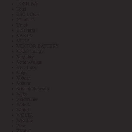
TOSHIBA
Toua
TSC LUCH
Ultraflash
Uniel
UNIVersal
VARTA
VEDA
VEKTOR BATTERY
Vektor Energy
Vergokan
Verlen-Volga
Vivo Luce
Volpe
Voltega
Voltum
Vossloh-Schwabe
Wago
weidmuller
Welrok
Werkel
WOLTA
WRLine
Zitar
ZKabel