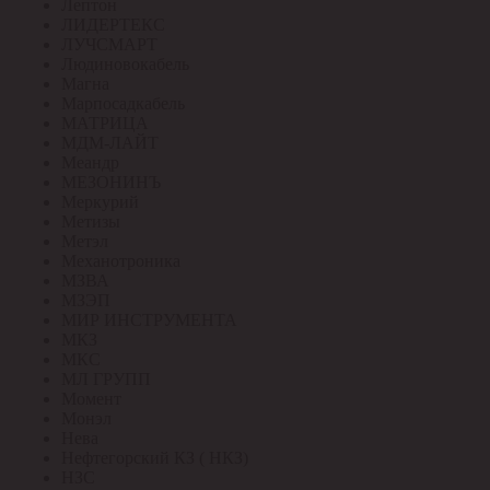
Лептон
ЛИДЕРТЕКС
ЛУЧСМАРТ
Людиновокабель
Магна
Марпосадкабель
МАТРИЦА
МДМ-ЛАЙТ
Меандр
МЕЗОНИНЪ
Меркурий
Метизы
Метэл
Механотроника
МЗВА
МЗЭП
МИР ИНСТРУМЕНТА
МКЗ
МКС
МЛ ГРУПП
Момент
Монэл
Нева
Нефтегорский КЗ ( НКЗ)
НЗС