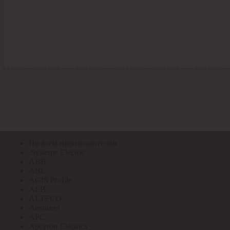
По всем кодам
По всем кодам
Код Толедо
Код производителя
Код РАЭК
Код ETIM
Код РС
Код ЭТМ
Прочие
По всем производителям
По всем производителям
.Systeme Electric
ABB
ABL
AGIS Profile
ALB
ALTECO
Ansmann
APC
Apeyron Electrics