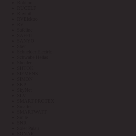
Robiton
RUCELF
Ruvinil
RVElektro
RVi
Safeline
SAFFIT
SANYO
Sber
Schneider Electric
Schwabe Hellas
Shenler
SHTOK
SIEMENS
SIMON
SKP
SkyNet
SLV
SMART PROTEX
Smartec
SMARTWATT
Smile
SNR
Soler Palau
SONAR