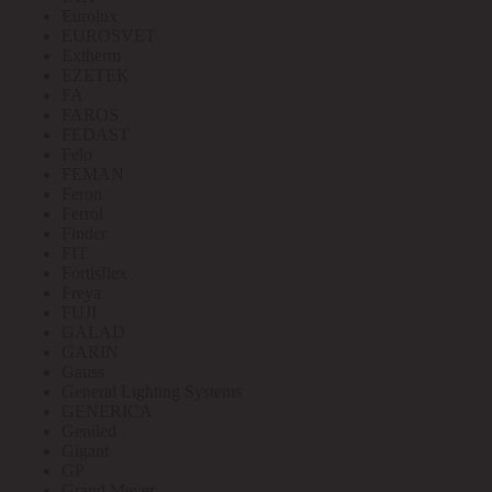
Eurolux
EUROSVET
Extherm
EZETEK
FA
FAROS
FEDAST
Felo
FEMAN
Feron
Ferrol
Finder
FIT
Fortisflex
Freya
FUJI
GALAD
GARIN
Gauss
General Lighting Systems
GENERICA
Geniled
Gigant
GP
Grand Meyer