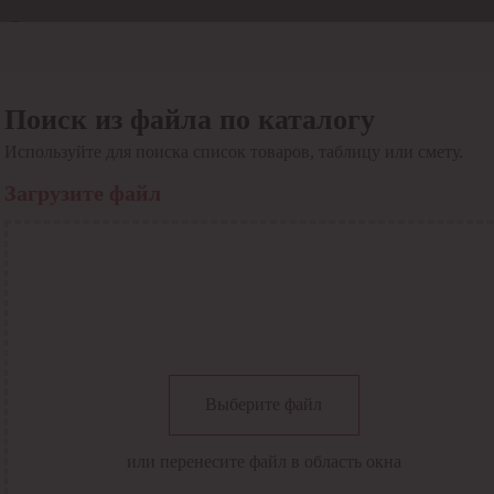
Отдел продаж
8 800 6000-600
Каталог
Акции
Поиск из файла по каталогу
Сервис
Используйте для поиска список товаров, таблицу или смету.
Инструкция по работе
с сервисом
Загрузите файл
Оплата
Сервис ЭДО
Сервис ИТС-КА
Сервис API
Контакты
О компании
Вход
Регистрация
Крупнейший поставщик электро-технической продукции в
Выберите файл
России
Найти
или перенесите файл в область окна
Искать по всем разделам