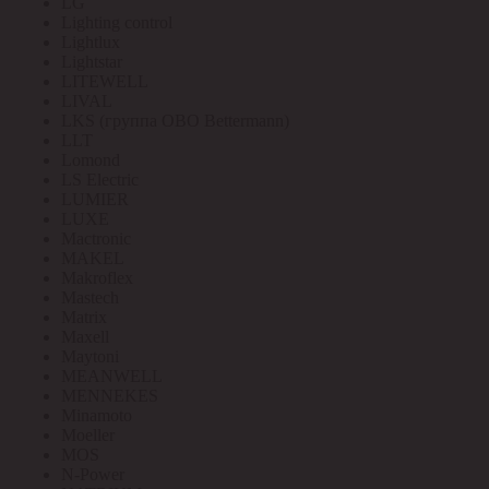
LG
Lighting control
Lightlux
Lightstar
LITEWELL
LIVAL
LKS (группа OBO Bettermann)
LLT
Lomond
LS Electric
LUMIER
LUXE
Mactronic
MAKEL
Makroflex
Mastech
Matrix
Maxell
Maytoni
MEANWELL
MENNEKES
Minamoto
Moeller
MOS
N-Power