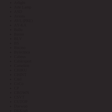
Arlight
Arte Lamp
ASD
Aviora
AVL (PRE)
AY-KA
Ballu
Bironi
BLV
BS
Bticino
Bylectrica
Cabeus
Cablexpert
Camelion
CHIKU
CHINT
Citel
CoCo
CP
CROWN
CSVT
CUTOP
Daewoo
DEKraft