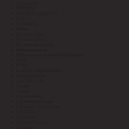
Росдюбель
РОСМЕН
РОСТОК-ЭЛЕКТРО
РСК
РТ-Кабель
Рубеж
Русский Свет
Русское тепло
РусЭлектроКабель
Рыбинсккабель
Рыбинскэлектрокабель(Призмиан)
РЭМ
РЭМЗ
Саранск лампа (Лисма)
Сарансккабель
САРМАТ-ЭМ
Сварог
Сварог
Свет Витебск
Световые Решения
Световые Технологии
СДСПЛАСТ
Севкабель
СегментЭнерго
Секунда