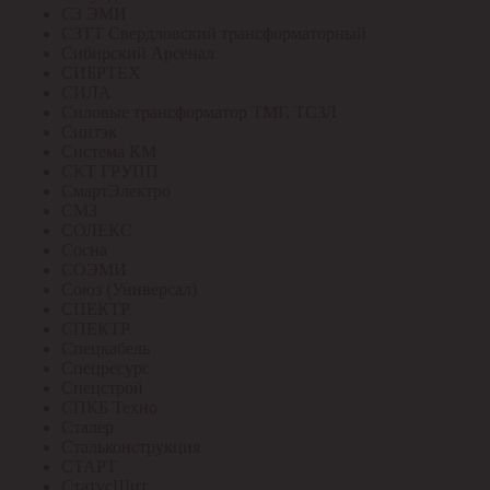
СЗ ЭМИ
СЗТТ Свердловский трансформаторный
Сибирский Арсенал
СИБРТЕХ
СИЛА
Силовые трансформатор ТМГ, ТСЗЛ
Синтэк
Система КМ
СКТ ГРУПП
СмартЭлектро
СМЗ
СОЛЕКС
Сосна
СОЭМИ
Союз (Универсал)
СПЕКТР
СПЕКТР
Спецкабель
Спецресурс
Спецстрой
СПКБ Техно
Сталер
Стальконструкция
СТАРТ
СтатусЩит