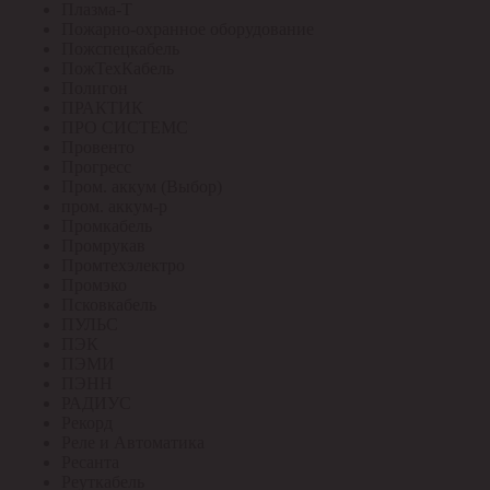
Плазма-Т
Пожарно-охранное оборудование
Пожспецкабель
ПожТехКабель
Полигон
ПРАКТИК
ПРО СИСТЕМС
Провенто
Прогресс
Пром. аккум (Выбор)
пром. аккум-р
Промкабель
Промрукав
Промтехэлектро
Промэко
Псковкабель
ПУЛЬС
ПЭК
ПЭМИ
ПЭНН
РАДИУС
Рекорд
Реле и Автоматика
Ресанта
Реуткабель