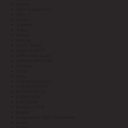
Аватех
АИР эл.двигатель
АКЗ
Актей
Алюмет
Алюр
Амира
Апатор
Аргос Трейд
Ардатов АСТЗ
АРМ-Технолоджи
АРМИЯ РОССИИ
Арсенал
Астра
Атон
Ашасветотехника
АЭРОСИГНАЛ
БАЛТКАБЕЛЬ
БАРАБАНЫ
БАСТИОН
Беларусь ЭУИ
Белкаб
Белорецкий ЭМЗ "Максимум"
Болид
БРЭКС