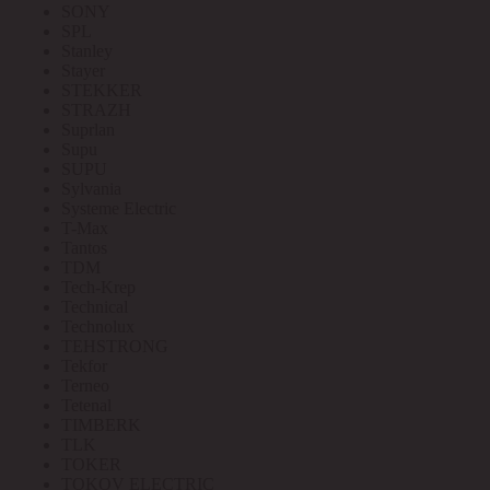
SONY
SPL
Stanley
Stayer
STEKKER
STRAZH
Suprlan
Supu
SUPU
Sylvania
Systeme Electric
T-Max
Tantos
TDM
Tech-Krep
Technical
Technolux
TEHSTRONG
Tekfor
Terneo
Tetenal
TIMBERK
TLK
TOKER
TOKOV ELECTRIC