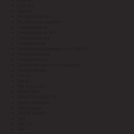
Штиль
Э-Пласт
Экотон
Эксперт-кабель
Эл. Бытовые изделия
Электрокабель
Электрокабель АО
Электроконтакт
Электролоток
Электрооборудование под ЗАКАЗ
Электротехмаш
Электротехник
Электротехника и Автоматика
Электрофидер
Элетех
Элкаб
ЭМ-КАБЕЛЬ
ЭНЕРГИЯ
ЭНЕРГОЗАЩИТА
Энергокомплект
Энергомера
ЭНЕРГОМИР
ЭРА
ЭРА АР
ЭРГ