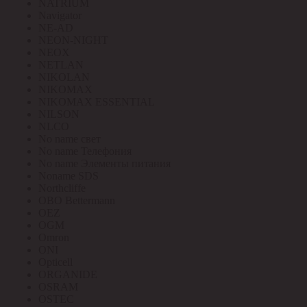
NATRIUM
Navigator
NE-AD
NEON-NIGHT
NEOX
NETLAN
NIKOLAN
NIKOMAX
NIKOMAX ESSENTIAL
NILSON
NLCO
No name свет
No name Телефония
No name Элементы питания
Noname SDS
Northcliffe
OBO Bettermann
OEZ
OGM
Omron
ONI
Opticell
ORGANIDE
OSRAM
OSTEC