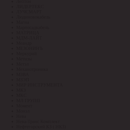
Лептон
ЛИДЕРТЕКС
ЛУЧСМАРТ
Людиновокабель
Магна
Марпосадкабель
МАТРИЦА
МДМ-ЛАЙТ
Меандр
МЕЗОНИНЪ
Меркурий
Метизы
Метэл
Механотроника
МЗВА
МЗЭП
МИР ИНСТРУМЕНТА
МКЗ
МКС
МЛ ГРУПП
Момент
Монэл
Нева
Нева-Транс Комплект
Нефтегорский КЗ ( НКЗ)