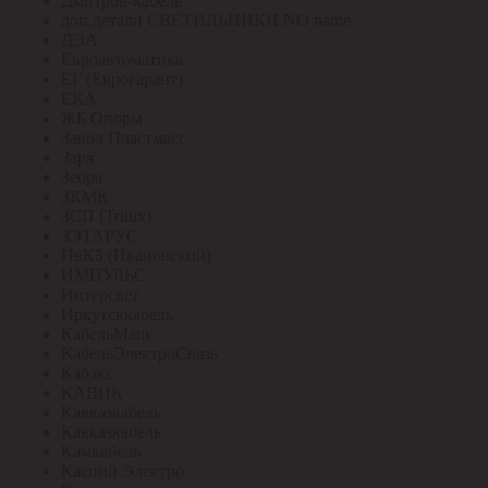
Дмитров-кабель
доп.детали СВЕТИЛЬНИКИ NO name
ДЭА
Евроавтоматика
ЕГ (Еврогарант)
ЕКА
ЖБ Опоры
Завод Пластмасс
Заря
Зебра
ЗКМК
ЗСП (Trilux)
ЗЭТАРУС
ИвКЗ (Ивановский)
ИМПУЛЬС
Интерсвет
Иркутсккабель
КабельМаш
КабельЭлектроСвязь
Кабэкс
КАВИК
Кавказкабель
Кавказкабель
Камкабель
Каспий Электро