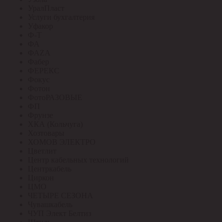
УралПласт
Услуги бухгалтерия
Уфакор
Ф-Т
ФА
ФАZА
Фабер
ФЕРЕКС
Фокус
Фотон
ФотоРАЗОВЫЕ
ФП
Фрунзе
ХКА (Кольчуга)
Хозтовары
ХОМОВ ЭЛЕКТРО
Цветлит
Центр кабельных технологий
Центркабель
Циркон
ЦМО
ЧЕТЫРЕ СЕЗОНА
Чувашкабель
ЧУП Элект Белтиз