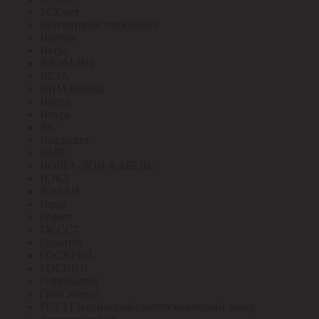
БСКмет
Бухгалтерия служебный
Вартон
Ватра
ВВЭМ-НН
ВЕЗА
ВИМ-Кабель
Вистл
Вихрь
ВК
Владасвет
ВМК
ВОЛГА-ДОН-КАБЕЛЬ
ВЭКЗ
ВЭЛАН
Герда
Гефест
ГК ССТ
Горэлтех
ГОСКРЕП
ГОСНИП
Гофроматик
ГринЭнерго
ГСТЗ Гагаринский светотехнический завод