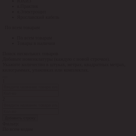
ЮАИЗ
я.Практик
я.Электрощит
Ярославский кабель
По всем товарам
По всем товарам
Товары в наличии
Поиск нескольких товаров
Добавьте номенклатуры (каждую с новой строчки).
Укажите количество в штуках, метрах, квадратных метрах,
килограммах, упаковках или комплектах.
1
2
Добавить строку
Фильтр:
По всем кодам