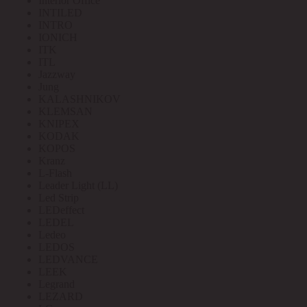
Interior Office
INTILED
INTRO
IONICH
ITK
ITL
Jazzway
Jung
KALASHNIKOV
KLEMSAN
KNIPEX
KODAK
KOPOS
Kranz
L-Flash
Leader Light (LL)
Led Strip
LEDeffect
LEDEL
Ledeo
LEDOS
LEDVANCE
LEEK
Legrand
LEZARD