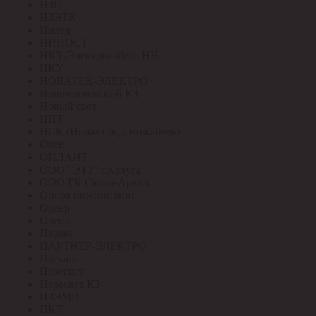
НЗС
НЗЭТК
Нилед
НИПОСТ
НКЗ /Электрокабель НН
НКУ
НОВАТЕК-ЭЛЕКТРО
Новомосковский КЗ
Новый свет
НПТ
НСК (Нижегородсетькабель)
Овен
ОНЛАЙТ
ООО "ЭТЗ" г.Калуга
ООО ГК Склад-Архив
Опора инжиниринг
Ордер
Ореол
Паракс
ПАРТНЕР-ЭЛЕКТРО
Паскаль
Пересвет
Пересвет КЗ
ПЗЭМИ
ПКТ