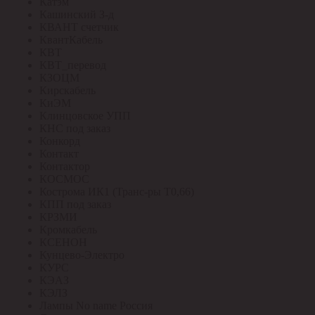
Катэм
Кашинский З-д
КВАНТ счетчик
КвантКабель
КВТ
КВТ_перевод
КЗОЦМ
Кирскабель
КиЭМ
Клинцовское УПП
КНС под заказ
Конкорд
Контакт
Контактор
КОСМОС
Кострома ИК1 (Транс-ры Т0,66)
КПП под заказ
КРЗМИ
Кромкабель
КСЕНОН
Кунцево-Электро
КУРС
КЭАЗ
КЭЛЗ
Лампы No name Россия