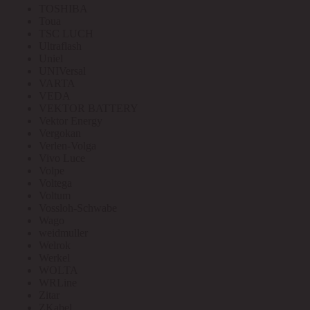
TOSHIBA
Toua
TSC LUCH
Ultraflash
Uniel
UNIVersal
VARTA
VEDA
VEKTOR BATTERY
Vektor Energy
Vergokan
Verlen-Volga
Vivo Luce
Volpe
Voltega
Voltum
Vossloh-Schwabe
Wago
weidmuller
Welrok
Werkel
WOLTA
WRLine
Zitar
ZKabel