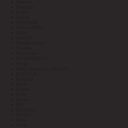
Outdoor
Panasonic
Paritet
ParLan
PARTNER
PATA/UNION
Patriot
PHILIPS
Phoenix contact
Pleomax
PowerCube
PROCONNECT
Prostar
QUEL (выведен с 05.2021)
RADUGA
Raychem
Rbuz
Rcable
REM
Renata
REV
REXANT
RITTAL
Ritter
Rivoli