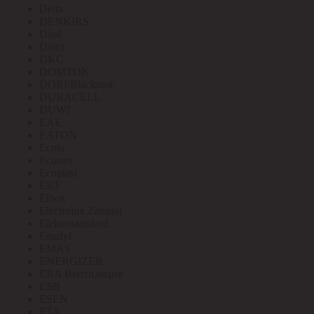
Delta
DENKIRS
Diod
Diora
DKC
DOMTOK
DORI/Blackmor
DURACELL
DUWI
EAE
EATON
Ecola
Econex
Ecoplast
EKF
Elbox
Electrolux Zanussi
Elektrostandard
Emafyl
EMAS
ENERGIZER
ERA Вентиляция
ESB
ESEN
ETA