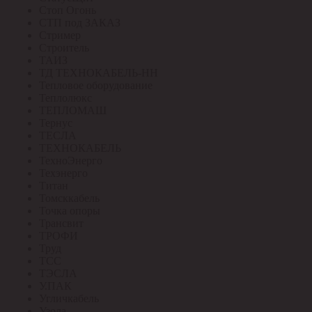
Стоп Огонь
СТП под ЗАКАЗ
Стример
Строитель
ТАИЗ
ТД ТЕХНОКАБЕЛЬ-НН
Тепловое оборудование
Теплолюкс
ТЕПЛОМАШ
Тернус
ТЕСЛА
ТЕХНОКАБЕЛЬ
ТехноЭнерго
Техэнерго
Титан
Томсккабель
Точка опоры
Трансвит
ТРОФИ
Труд
ТСС
ТЭСЛА
У.ПАК
Угличкабель
Узола