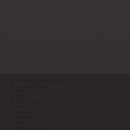
По всем кодам
По всем кодам
Код Толедо
Код производителя
Код РАЭК
Код ETIM
Код РС
Код ЭТМ
Прочие
По всем производителям
По всем производителям
.Systeme Electric
ABB
ABL
AGIS Profile
ALB
ALTECO
Ansmann
APC
Apeyron Electrics