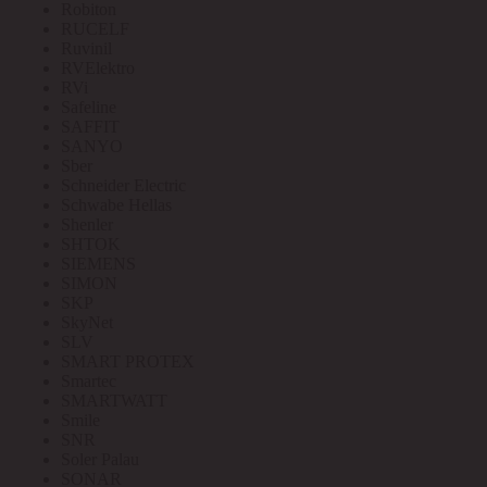
Robiton
RUCELF
Ruvinil
RVElektro
RVi
Safeline
SAFFIT
SANYO
Sber
Schneider Electric
Schwabe Hellas
Shenler
SHTOK
SIEMENS
SIMON
SKP
SkyNet
SLV
SMART PROTEX
Smartec
SMARTWATT
Smile
SNR
Soler Palau
SONAR