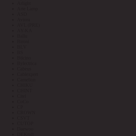
Arlight
Arte Lamp
ASD
Aviora
AVL (PRE)
AY-KA
Ballu
Bironi
BLV
BS
Bticino
Bylectrica
Cabeus
Cablexpert
Camelion
CHIKU
CHINT
Citel
CoCo
CP
CROWN
CSVT
CUTOP
Daewoo
DEKraft