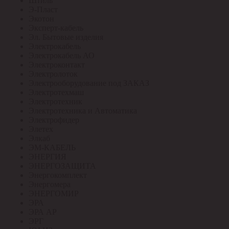
Штиль
Э-Пласт
Экотон
Эксперт-кабель
Эл. Бытовые изделия
Электрокабель
Электрокабель АО
Электроконтакт
Электролоток
Электрооборудование под ЗАКАЗ
Электротехмаш
Электротехник
Электротехника и Автоматика
Электрофидер
Элетех
Элкаб
ЭМ-КАБЕЛЬ
ЭНЕРГИЯ
ЭНЕРГОЗАЩИТА
Энергокомплект
Энергомера
ЭНЕРГОМИР
ЭРА
ЭРА АР
ЭРГ