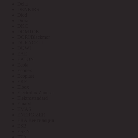
Delta
DENKIRS
Diod
Diora
DKC
DOMTOK
DORI/Blackmor
DURACELL
DUWI
EAE
EATON
Ecola
Econex
Ecoplast
EKF
Elbox
Electrolux Zanussi
Elektrostandard
Emafyl
EMAS
ENERGIZER
ERA Вентиляция
ESB
ESEN
ETA