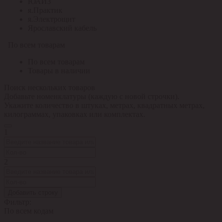
ЮАИЗ
я.Практик
я.Электрощит
Ярославский кабель
По всем товарам
По всем товарам
Товары в наличии
Поиск нескольких товаров
Добавьте номенклатуры (каждую с новой строчки).
Укажите количество в штуках, метрах, квадратных метрах,
килограммах, упаковках или комплектах.
1
2
Добавить строку
Фильтр:
По всем кодам