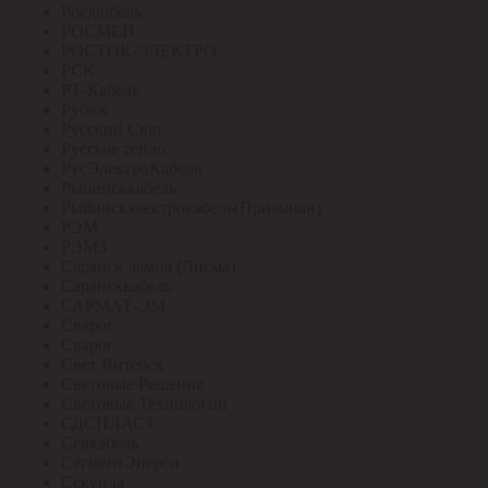
Росдюбель
РОСМЕН
РОСТОК-ЭЛЕКТРО
РСК
РТ-Кабель
Рубеж
Русский Свет
Русское тепло
РусЭлектроКабель
Рыбинсккабель
Рыбинскэлектрокабель(Призмиан)
РЭМ
РЭМЗ
Саранск лампа (Лисма)
Сарансккабель
САРМАТ-ЭМ
Сварог
Сварог
Свет Витебск
Световые Решения
Световые Технологии
СДСПЛАСТ
Севкабель
СегментЭнерго
Секунда