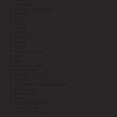
УралПласт
Услуги бухгалтерия
Уфакор
Ф-Т
ФА
Фабер
ФАЗА
ФЕРЕКС
Фокус
Фотон
ФотоРАЗОВЫЕ
ФП
Фрунзе
ХКА (Кольчуга)
Хозтовары
ХОМОВ ЭЛЕКТРО
Цветлит
Центр кабельных технологий
Центркабель
Циркон
ЦМО
ЧЕТЫРЕ СЕЗОНА
Чувашкабель
ЧУП Элект Белтиз