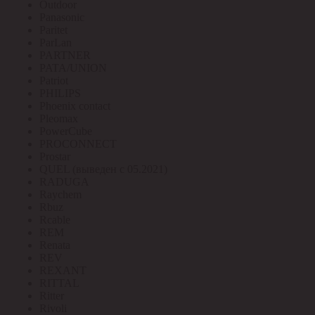
Outdoor
Panasonic
Paritet
ParLan
PARTNER
PATA/UNION
Patriot
PHILIPS
Phoenix contact
Pleomax
PowerCube
PROCONNECT
Prostar
QUEL (выведен с 05.2021)
RADUGA
Raychem
Rbuz
Rcable
REM
Renata
REV
REXANT
RITTAL
Ritter
Rivoli