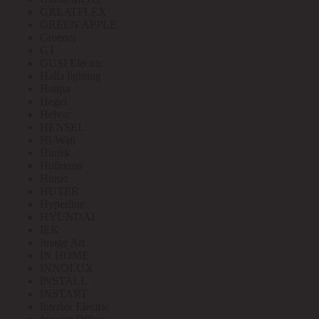
GREATFLEX
GREEN APPLE
Greenel
GT
GUSI Electric
Halla lighting
Haupa
Hegel
Helvar
HENSEL
Hi-Watt
Hintek
Hofmann
Horoz
HUTER
Hyperline
HYUNDAI
IEK
Image Art
IN HOME
INNOLUX
INSTALL
INSTART
Interior Electric