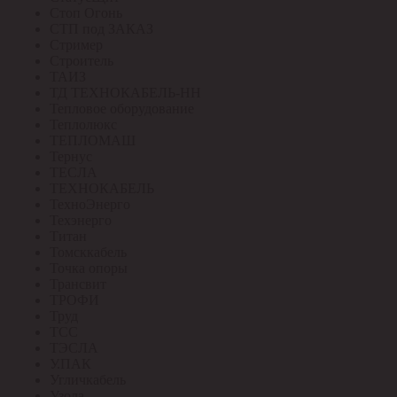
Стоп Огонь
СТП под ЗАКАЗ
Стример
Строитель
ТАИЗ
ТД ТЕХНОКАБЕЛЬ-НН
Тепловое оборудование
Теплолюкс
ТЕПЛОМАШ
Тернус
ТЕСЛА
ТЕХНОКАБЕЛЬ
ТехноЭнерго
Техэнерго
Титан
Томсккабель
Точка опоры
Трансвит
ТРОФИ
Труд
ТСС
ТЭСЛА
У.ПАК
Угличкабель
Узола