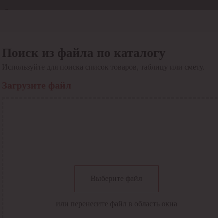
Отдел продаж
8 800 6000-600
Каталог
Акции
Поиск из файла по каталогу
Сервис
Используйте для поиска список товаров, таблицу или смету.
Инструкция по работе
с сервисом
Загрузите файл
Оплата
Сервис ЭДО
Сервис ИТС-КА
Сервис API
Контакты
О компании
Вход
Регистрация
Крупнейший поставщик электро-технической продукции в
Выберите файл
России
Найти
или перенесите файл в область окна
Искать по всем разделам