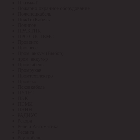
Плазма-Т
Пожарно-охранное оборудование
Пожспецкабель
ПожТехКабель
Полигон
ПРАКТИК
ПРО СИСТЕМС
Провенто
Прогресс
Пром. аккум (Выбор)
пром. аккум-р
Промкабель
Промрукав
Промтехэлектро
Промэко
Псковкабель
ПУЛЬС
ПЭК
ПЭМИ
ПЭНН
РАДИУС
Рекорд
Реле и Автоматика
Ресанта
Реуткабель