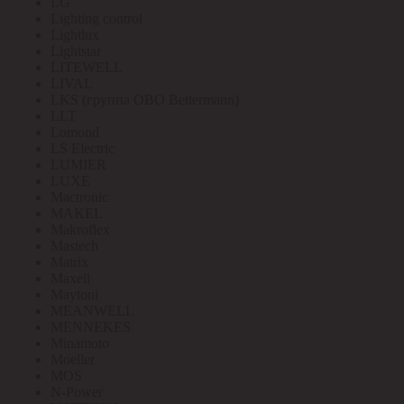
LG
Lighting control
Lightlux
Lightstar
LITEWELL
LIVAL
LKS (группа OBO Bettermann)
LLT
Lomond
LS Electric
LUMIER
LUXE
Mactronic
MAKEL
Makroflex
Mastech
Matrix
Maxell
Maytoni
MEANWELL
MENNEKES
Minamoto
Moeller
MOS
N-Power