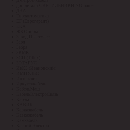
Дмитров-кабель
доп.детали СВЕТИЛЬНИКИ NO name
ДЭА
Евроавтоматика
ЕГ (Еврогарант)
ЕКА
ЖБ Опоры
Завод Пластмасс
Заря
Зебра
ЗКМК
ЗСП (Trilux)
ЗЭТАРУС
ИвКЗ (Ивановский)
ИМПУЛЬС
Интерсвет
Иркутсккабель
КабельМаш
КабельЭлектроСвязь
Кабэкс
КАВИК
Кавказкабель
Кавказкабель
Камкабель
Каспий Электро