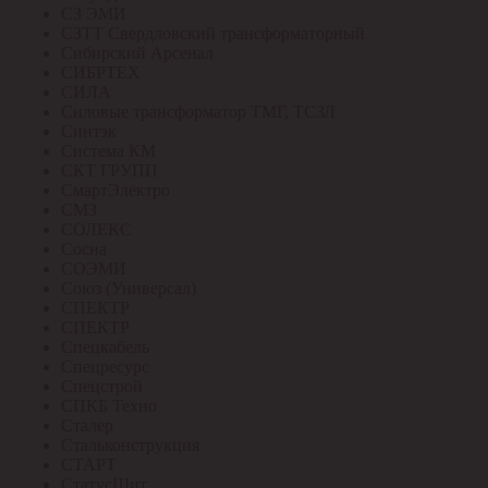
СЗ ЭМИ
СЗТТ Свердловский трансформаторный
Сибирский Арсенал
СИБРТЕХ
СИЛА
Силовые трансформатор ТМГ, ТСЗЛ
Синтэк
Система КМ
СКТ ГРУПП
СмартЭлектро
СМЗ
СОЛЕКС
Сосна
СОЭМИ
Союз (Универсал)
СПЕКТР
СПЕКТР
Спецкабель
Спецресурс
Спецстрой
СПКБ Техно
Сталер
Стальконструкция
СТАРТ
СтатусЩит