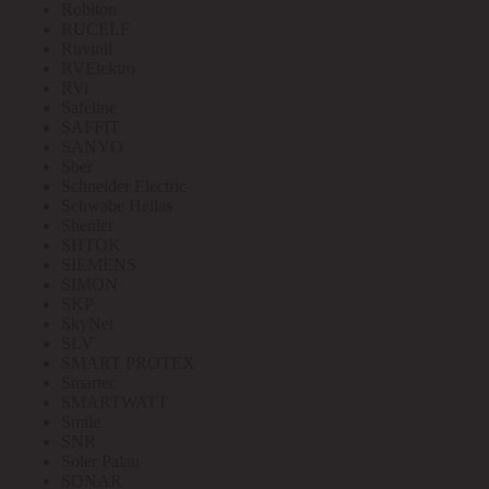
Robiton
RUCELF
Ruvinil
RVElektro
RVi
Safeline
SAFFIT
SANYO
Sber
Schneider Electric
Schwabe Hellas
Shenler
SHTOK
SIEMENS
SIMON
SKP
SkyNet
SLV
SMART PROTEX
Smartec
SMARTWATT
Smile
SNR
Soler Palau
SONAR