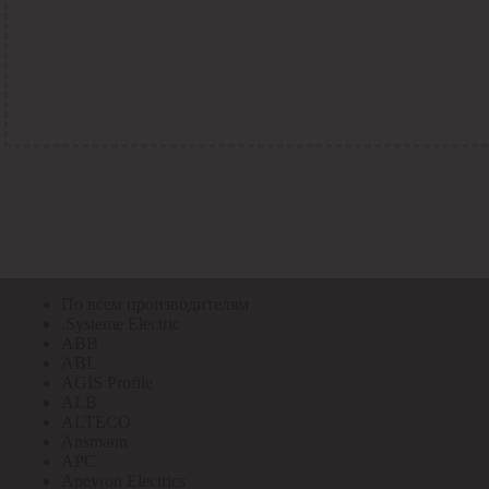
По всем кодам
По всем кодам
Код Толедо
Код производителя
Код РАЭК
Код ETIM
Код РС
Код ЭТМ
Прочие
По всем производителям
По всем производителям
.Systeme Electric
ABB
ABL
AGIS Profile
ALB
ALTECO
Ansmann
APC
Apeyron Electrics