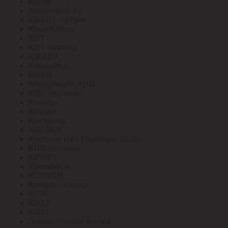
Катэм
Кашинский З-д
КВАНТ счетчик
КвантКабель
КВТ
КВТ_перевод
КЗОЦМ
Кирскабель
КиЭМ
Клинцовское УПП
КНС под заказ
Конкорд
Контакт
Контактор
КОСМОС
Кострома ИК1 (Транс-ры Т0,66)
КПП под заказ
КРЗМИ
Кромкабель
КСЕНОН
Кунцево-Электро
КУРС
КЭАЗ
КЭЛЗ
Лампы No name Россия