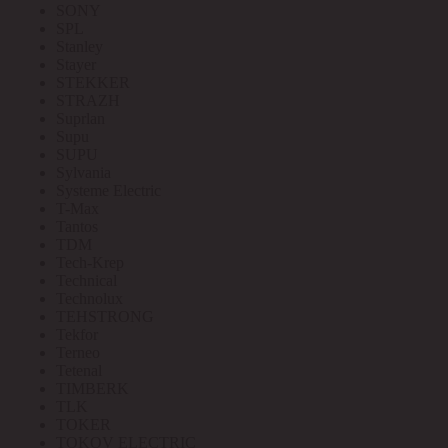
SONY
SPL
Stanley
Stayer
STEKKER
STRAZH
Suprlan
Supu
SUPU
Sylvania
Systeme Electric
T-Max
Tantos
TDM
Tech-Krep
Technical
Technolux
TEHSTRONG
Tekfor
Terneo
Tetenal
TIMBERK
TLK
TOKER
TOKOV ELECTRIC