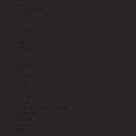
Eurolux
EUROSVET
Extherm
EZETEK
FA
FAROS
FEDAST
Felo
FEMAN
Feron
Ferrol
Finder
FIT
Fortisflex
Freya
FUJI
GALAD
GARIN
Gauss
General Lighting Systems
GENERICA
Geniled
Gigant
GP
Grand Meyer