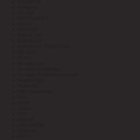
NATRIUM
Navigator
NE-AD
NEON-NIGHT
NEOX
NETLAN
NIKOLAN
NIKOMAX
NIKOMAX ESSENTIAL
NILSON
NLCO
No name свет
No name Телефония
No name Элементы питания
Noname SDS
Northcliffe
OBO Bettermann
OEZ
OGM
Omron
ONI
Opticell
ORGANIDE
OSRAM
OSTEC