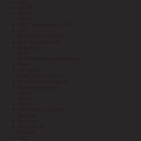
НЗС
НЗЭТК
Нилед
НИПОСТ
НКЗ /Электрокабель НН
НКУ
НОВАТЕК-ЭЛЕКТРО
Новомосковский КЗ
Новый свет
НПТ
НСК (Нижегородсетькабель)
Овен
ОНЛАЙТ
ООО "ЭТЗ" г.Калуга
ООО ГК Склад-Архив
Опора инжиниринг
Ордер
Ореол
Паракс
ПАРТНЕР-ЭЛЕКТРО
Паскаль
Пересвет
Пересвет КЗ
ПЗЭМИ
ПКТ