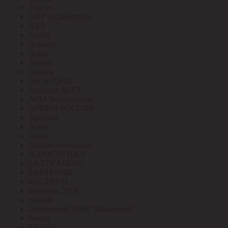
Аватех
АИР эл.двигатель
АКЗ
Актей
Алюмет
Алюр
Амира
Апатор
Аргос Трейд
Ардатов АСТЗ
АРМ-Технолоджи
АРМИЯ РОССИИ
Арсенал
Астра
Атон
Ашасветотехника
АЭРОСИГНАЛ
БАЛТКАБЕЛЬ
БАРАБАНЫ
БАСТИОН
Беларусь ЭУИ
Белкаб
Белорецкий ЭМЗ "Максимум"
Болид
БРЭКС