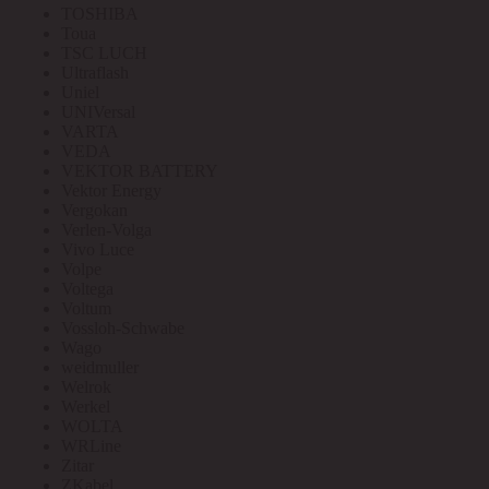
TOSHIBA
Toua
TSC LUCH
Ultraflash
Uniel
UNIVersal
VARTA
VEDA
VEKTOR BATTERY
Vektor Energy
Vergokan
Verlen-Volga
Vivo Luce
Volpe
Voltega
Voltum
Vossloh-Schwabe
Wago
weidmuller
Welrok
Werkel
WOLTA
WRLine
Zitar
ZKabel