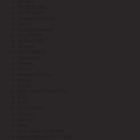
Лептон
ЛИДЕРТЕКС
ЛУЧСМАРТ
Людиновокабель
Магна
Марпосадкабель
МАТРИЦА
МДМ-ЛАЙТ
Меандр
МЕЗОНИНЪ
Меркурий
Метизы
Метэл
Механотроника
МЗВА
МЗЭП
МИР ИНСТРУМЕНТА
МКЗ
МКС
МЛ ГРУПП
Момент
Монэл
Нева
Нева-Транс Комплект
Нефтегорский КЗ ( НКЗ)