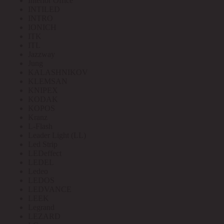
Interior Office
INTILED
INTRO
IONICH
ITK
ITL
Jazzway
Jung
KALASHNIKOV
KLEMSAN
KNIPEX
KODAK
KOPOS
Kranz
L-Flash
Leader Light (LL)
Led Strip
LEDeffect
LEDEL
Ledeo
LEDOS
LEDVANCE
LEEK
Legrand
LEZARD