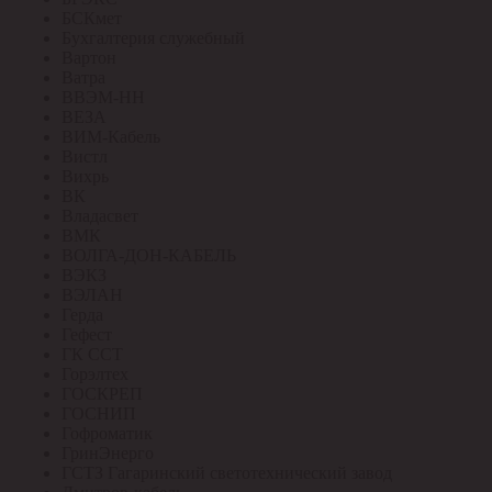
БСКмет
Бухгалтерия служебный
Вартон
Ватра
ВВЭМ-НН
ВЕЗА
ВИМ-Кабель
Вистл
Вихрь
ВК
Владасвет
ВМК
ВОЛГА-ДОН-КАБЕЛЬ
ВЭКЗ
ВЭЛАН
Герда
Гефест
ГК ССТ
Горэлтех
ГОСКРЕП
ГОСНИП
Гофроматик
ГринЭнерго
ГСТЗ Гагаринский светотехнический завод