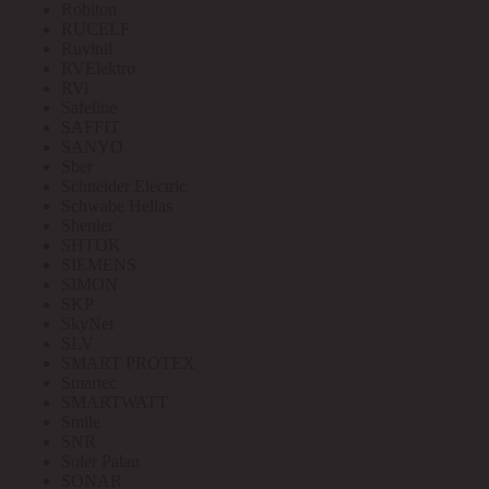
Robiton
RUCELF
Ruvinil
RVElektro
RVi
Safeline
SAFFIT
SANYO
Sber
Schneider Electric
Schwabe Hellas
Shenler
SHTOK
SIEMENS
SIMON
SKP
SkyNet
SLV
SMART PROTEX
Smartec
SMARTWATT
Smile
SNR
Soler Palau
SONAR