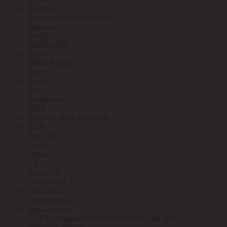
БСКмет
Бухгалтерия служебный
Вартон
Ватра
ВВЭМ-НН
ВЕЗА
ВИМ-Кабель
Вистл
Вихрь
ВК
Владасвет
ВМК
ВОЛГА-ДОН-КАБЕЛЬ
ВЭКЗ
ВЭЛАН
Герда
Гефест
ГК ССТ
Горэлтех
ГОСКРЕП
ГОСНИП
Гофроматик
ГринЭнерго
ГСТЗ Гагаринский светотехнический завод