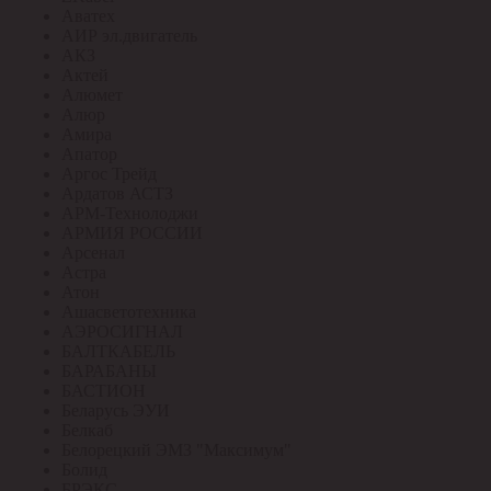
Аватех
АИР эл.двигатель
АКЗ
Актей
Алюмет
Алюр
Амира
Апатор
Аргос Трейд
Ардатов АСТЗ
АРМ-Технолоджи
АРМИЯ РОССИИ
Арсенал
Астра
Атон
Ашасветотехника
АЭРОСИГНАЛ
БАЛТКАБЕЛЬ
БАРАБАНЫ
БАСТИОН
Беларусь ЭУИ
Белкаб
Белорецкий ЭМЗ "Максимум"
Болид
БРЭКС