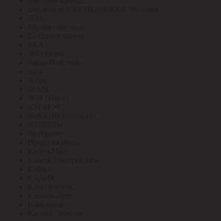
Дмитров-кабель
доп.детали СВЕТИЛЬНИКИ NO name
ДЭА
Евроавтоматика
ЕГ (Еврогарант)
ЕКА
ЖБ Опоры
Завод Пластмасс
Заря
Зебра
ЗКМК
ЗСП (Trilux)
ЗЭТАРУС
ИвКЗ (Ивановский)
ИМПУЛЬС
Интерсвет
Иркутсккабель
КабельМаш
КабельЭлектроСвязь
Кабэкс
КАВИК
Кавказкабель
Кавказкабель
Камкабель
Каспий Электро