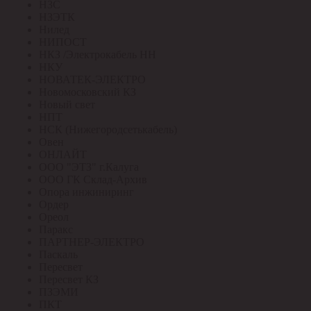
НЗС
НЗЭТК
Нилед
НИПОСТ
НКЗ /Электрокабель НН
НКУ
НОВАТЕК-ЭЛЕКТРО
Новомосковский КЗ
Новый свет
НПТ
НСК (Нижегородсетькабель)
Овен
ОНЛАЙТ
ООО "ЭТЗ" г.Калуга
ООО ГК Склад-Архив
Опора инжиниринг
Ордер
Ореол
Паракс
ПАРТНЕР-ЭЛЕКТРО
Паскаль
Пересвет
Пересвет КЗ
ПЗЭМИ
ПКТ