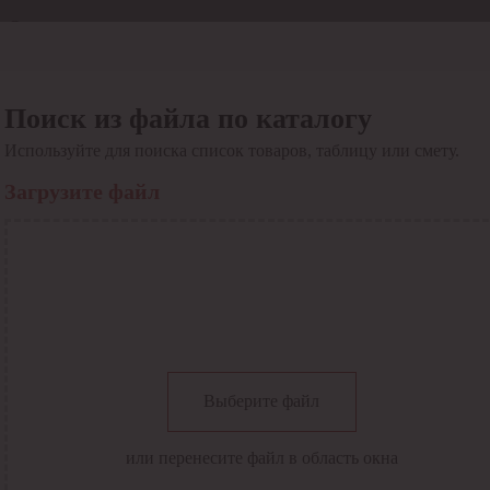
Отдел продаж
8 800 6000-600
Каталог
Акции
Поиск из файла по каталогу
Сервис
Используйте для поиска список товаров, таблицу или смету.
Инструкция по работе
с сервисом
Загрузите файл
Оплата
Сервис ЭДО
Сервис ИТС-КА
Сервис API
Контакты
О компании
Вход
Регистрация
Крупнейший поставщик электро-технической продукции в
Выберите файл
России
Найти
или перенесите файл в область окна
Искать по всем разделам