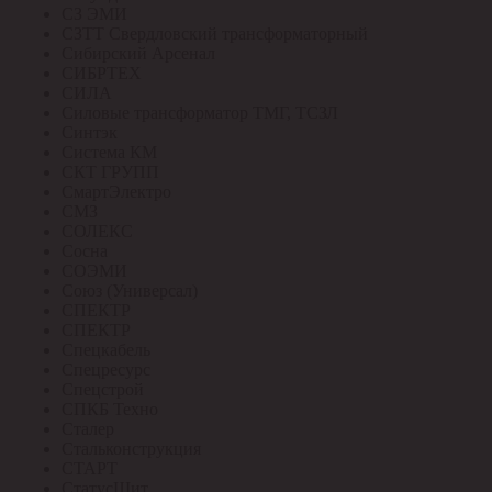
СЗ ЭМИ
СЗТТ Свердловский трансформаторный
Сибирский Арсенал
СИБРТЕХ
СИЛА
Силовые трансформатор ТМГ, ТСЗЛ
Синтэк
Система КМ
СКТ ГРУПП
СмартЭлектро
СМЗ
СОЛЕКС
Сосна
СОЭМИ
Союз (Универсал)
СПЕКТР
СПЕКТР
Спецкабель
Спецресурс
Спецстрой
СПКБ Техно
Сталер
Стальконструкция
СТАРТ
СтатусЩит