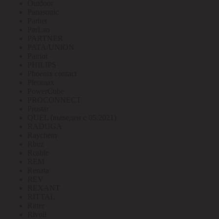
Outdoor
Panasonic
Paritet
ParLan
PARTNER
PATA/UNION
Patriot
PHILIPS
Phoenix contact
Pleomax
PowerCube
PROCONNECT
Prostar
QUEL (выведен с 05.2021)
RADUGA
Raychem
Rbuz
Rcable
REM
Renata
REV
REXANT
RITTAL
Ritter
Rivoli