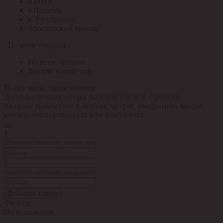
ЮАИЗ
я.Практик
я.Электрощит
Ярославский кабель
По всем товарам
По всем товарам
Товары в наличии
Поиск нескольких товаров
Добавьте номенклатуры (каждую с новой строчки).
Укажите количество в штуках, метрах, квадратных метрах,
килограммах, упаковках или комплектах.
1
2
Добавить строку
Фильтр:
По всем кодам