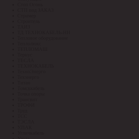
Стоп Огонь
СТП под ЗАКАЗ
Стример
Строитель
ТАИЗ
ТД ТЕХНОКАБЕЛЬ-НН
Тепловое оборудование
Теплолюкс
ТЕПЛОМАШ
Тернус
ТЕСЛА
ТЕХНОКАБЕЛЬ
ТехноЭнерго
Техэнерго
Титан
Томсккабель
Точка опоры
Трансвит
ТРОФИ
Труд
ТСС
ТЭСЛА
У.ПАК
Угличкабель
Узола