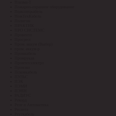
Плазма-Т
Пожарно-охранное оборудование
Пожспецкабель
ПожТехКабель
Полигон
ПРАКТИК
ПРО СИСТЕМС
Провенто
Прогресс
Пром. аккум (Выбор)
пром. аккум-р
Промкабель
Промрукав
Промтехэлектро
Промэко
Псковкабель
ПУЛЬС
ПЭК
ПЭМИ
ПЭНН
РАДИУС
Рекорд
Реле и Автоматика
Ресанта
Реуткабель