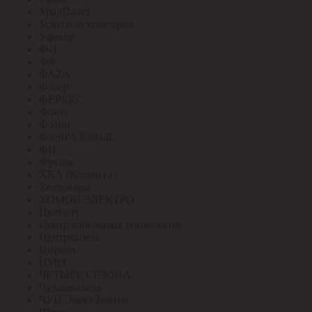
УралПласт
Услуги бухгалтерия
Уфакор
Ф-Т
ФА
ФАZА
Фабер
ФЕРЕКС
Фокус
Фотон
ФотоРАЗОВЫЕ
ФП
Фрунзе
ХКА (Кольчуга)
Хозтовары
ХОМОВ ЭЛЕКТРО
Цветлит
Центр кабельных технологий
Центркабель
Циркон
ЦМО
ЧЕТЫРЕ СЕЗОНА
Чувашкабель
ЧУП Элект Белтиз