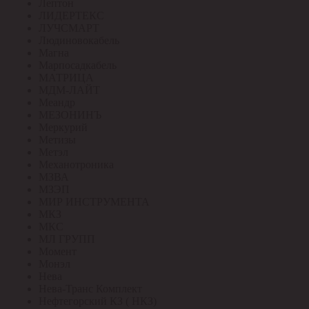
Лептон
ЛИДЕРТЕКС
ЛУЧСМАРТ
Людиновокабель
Магна
Марпосадкабель
МАТРИЦА
МДМ-ЛАЙТ
Меандр
МЕЗОНИНЪ
Меркурий
Метизы
Метэл
Механотроника
МЗВА
МЗЭП
МИР ИНСТРУМЕНТА
МКЗ
МКС
МЛ ГРУПП
Момент
Монэл
Нева
Нева-Транс Комплект
Нефтегорский КЗ ( НКЗ)