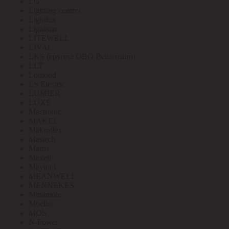
LG
Lighting control
Lightlux
Lightstar
LITEWELL
LIVAL
LKS (группа OBO Bettermann)
LLT
Lomond
LS Electric
LUMIER
LUXE
Mactronic
MAKEL
Makroflex
Mastech
Matrix
Maxell
Maytoni
MEANWELL
MENNEKES
Minamoto
Moeller
MOS
N-Power