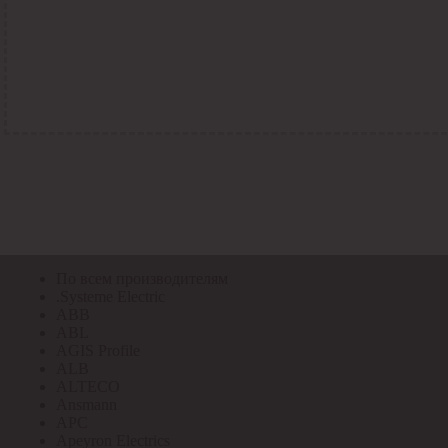
По всем кодам
По всем кодам
Код Толедо
Код производителя
Код РАЭК
Код ETIM
Код РС
Код ЭТМ
Прочие
По всем производителям
По всем производителям
.Systeme Electric
ABB
ABL
AGIS Profile
ALB
ALTECO
Ansmann
APC
Apeyron Electrics