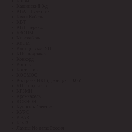
Катэм
Кашинский З-д
КВАНТ счетчик
КвантКабель
КВТ
КВТ_перевод
КЗОЦМ
Кирскабель
КиЭМ
Клинцовское УПП
КНС под заказ
Конкорд
Контакт
Контактор
КОСМОС
Кострома ИК1 (Транс-ры Т0,66)
КПП под заказ
КРЗМИ
Кромкабель
КСЕНОН
Кунцево-Электро
КУРС
КЭАЗ
КЭЛЗ
Лампы No name Россия