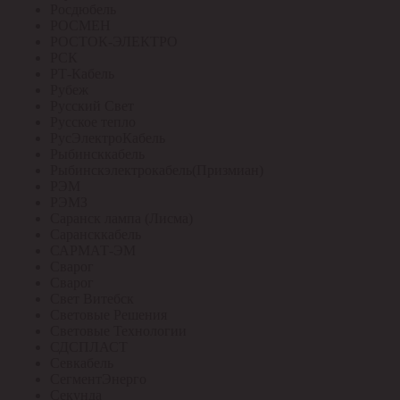
Росдюбель
РОСМЕН
РОСТОК-ЭЛЕКТРО
РСК
РТ-Кабель
Рубеж
Русский Свет
Русское тепло
РусЭлектроКабель
Рыбинсккабель
Рыбинскэлектрокабель(Призмиан)
РЭМ
РЭМЗ
Саранск лампа (Лисма)
Сарансккабель
САРМАТ-ЭМ
Сварог
Сварог
Свет Витебск
Световые Решения
Световые Технологии
СДСПЛАСТ
Севкабель
СегментЭнерго
Секунда