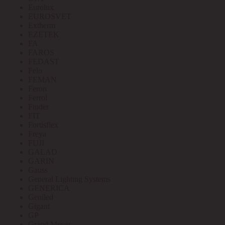
Eurolux
EUROSVET
Extherm
EZETEK
FA
FAROS
FEDAST
Felo
FEMAN
Feron
Ferrol
Finder
FIT
Fortisflex
Freya
FUJI
GALAD
GARIN
Gauss
General Lighting Systems
GENERICA
Geniled
Gigant
GP
Grand Meyer