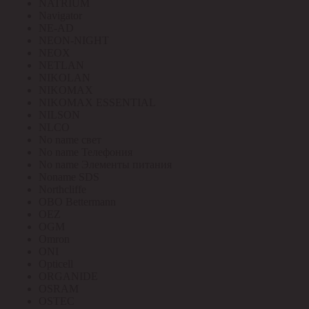
NATRIUM
Navigator
NE-AD
NEON-NIGHT
NEOX
NETLAN
NIKOLAN
NIKOMAX
NIKOMAX ESSENTIAL
NILSON
NLCO
No name свет
No name Телефония
No name Элементы питания
Noname SDS
Northcliffe
OBO Bettermann
OEZ
OGM
Omron
ONI
Opticell
ORGANIDE
OSRAM
OSTEC