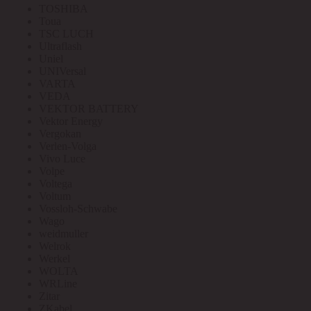
TOSHIBA
Toua
TSC LUCH
Ultraflash
Uniel
UNIVersal
VARTA
VEDA
VEKTOR BATTERY
Vektor Energy
Vergokan
Verlen-Volga
Vivo Luce
Volpe
Voltega
Voltum
Vossloh-Schwabe
Wago
weidmuller
Welrok
Werkel
WOLTA
WRLine
Zitar
ZKabel