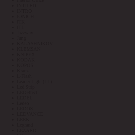
Interior Office
INTILED
INTRO
IONICH
ITK
ITL
Jazzway
Jung
KALASHNIKOV
KLEMSAN
KNIPEX
KODAK
KOPOS
Kranz
L-Flash
Leader Light (LL)
Led Strip
LEDeffect
LEDEL
Ledeo
LEDOS
LEDVANCE
LEEK
Legrand
LEZARD