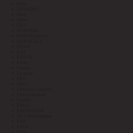
Delta
DENKIRS
Diod
Diora
DKC
DOMTOK
DORI/Blackmor
DURACELL
DUWI
EAE
EATON
Ecola
Econex
Ecoplast
EKF
Elbox
Electrolux Zanussi
Elektrostandard
Emafyl
EMAS
ENERGIZER
ERA Вентиляция
ESB
ESEN
ETA