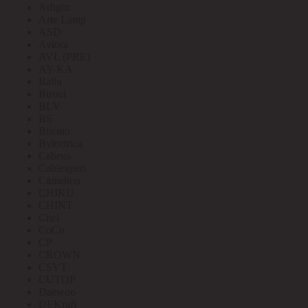
Arlight
Arte Lamp
ASD
Aviora
AVL (PRE)
AY-KA
Ballu
Bironi
BLV
BS
Bticino
Bylectrica
Cabeus
Cablexpert
Camelion
CHIKU
CHINT
Citel
CoCo
CP
CROWN
CSVT
CUTOP
Daewoo
DEKraft