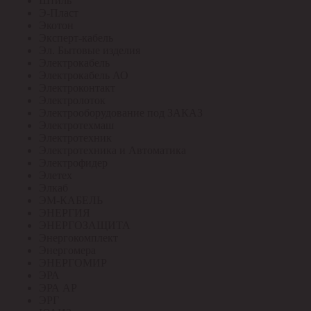
Штиль
Э-Пласт
Экотон
Эксперт-кабель
Эл. Бытовые изделия
Электрокабель
Электрокабель АО
Электроконтакт
Электролоток
Электрооборудование под ЗАКАЗ
Электротехмаш
Электротехник
Электротехника и Автоматика
Электрофидер
Элетех
Элкаб
ЭМ-КАБЕЛЬ
ЭНЕРГИЯ
ЭНЕРГОЗАЩИТА
Энергокомплект
Энергомера
ЭНЕРГОМИР
ЭРА
ЭРА АР
ЭРГ