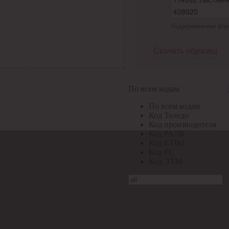
Поддерживаемые формат
Скачать образец
По всем кодам
По всем кодам
Код Толедо
Код производителя
Код РАЭК
Код ETIM
Код РС
Код ЭТМ