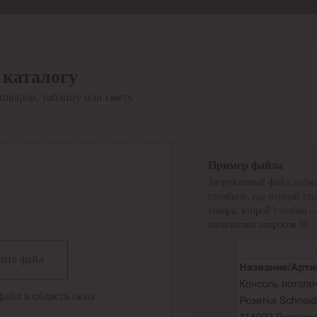
 каталогу
товаров, таблицу или смету.
Пример файла
Загружаемый файл долже
столбцов, где первый ст
товара, второй столбец 
количество запросов 50.
сии
ите файл
файл в область окна