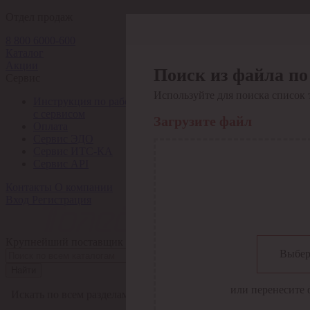
Отдел продаж
8 800 6000-600
Каталог
Акции
Поиск из файла по
Сервис
Используйте для поиска список 
Инструкция по работе
с сервисом
Загрузите файл
Оплата
Сервис ЭДО
Сервис ИТС-КА
Сервис API
Контакты
О компании
Вход
Регистрация
Крупнейший поставщик электро-технической продукции в Рос
Выбер
Найти
или перенесите 
Искать по всем разделам