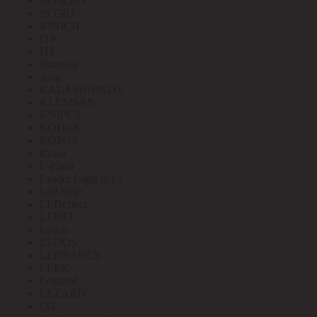
INTILED
INTRO
IONICH
ITK
ITL
Jazzway
Jung
KALASHNIKOV
KLEMSAN
KNIPEX
KODAK
KOPOS
Kranz
L-Flash
Leader Light (LL)
Led Strip
LEDeffect
LEDEL
Ledeo
LEDOS
LEDVANCE
LEEK
Legrand
LEZARD
LG