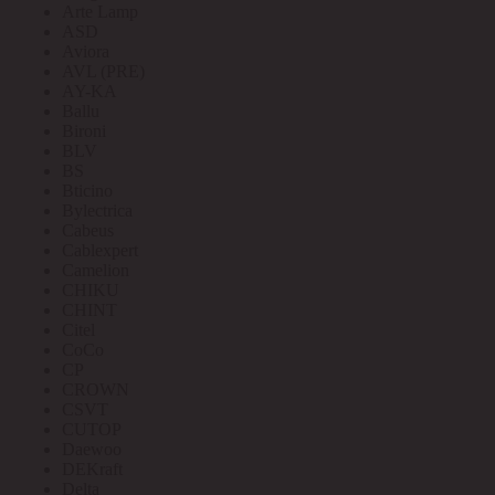
Arte Lamp
ASD
Aviora
AVL (PRE)
AY-KA
Ballu
Bironi
BLV
BS
Bticino
Bylectrica
Cabeus
Cablexpert
Camelion
CHIKU
CHINT
Citel
CoCo
CP
CROWN
CSVT
CUTOP
Daewoo
DEKraft
Delta