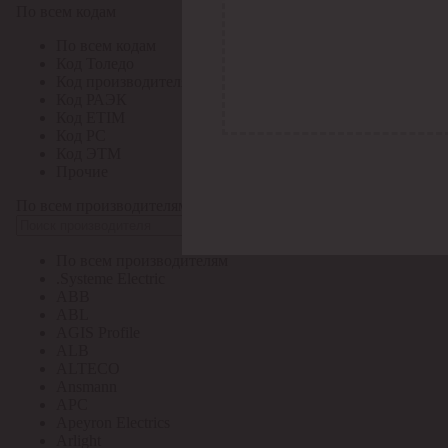
По всем кодам
По всем кодам
Код Толедо
Код производителя
Код РАЭК
Код ETIM
Код РС
Код ЭТМ
Прочие
По всем производителям
По всем производителям
.Systeme Electric
ABB
ABL
AGIS Profile
ALB
ALTECO
Ansmann
APC
Apeyron Electrics
Arlight