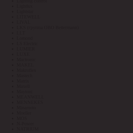
Lighting control
Lightlux
Lightstar
LITEWELL
LIVAL
LKS (группа OBO Bettermann)
LLT
Lomond
LS Electric
LUMIER
LUXE
Mactronic
MAKEL
Makroflex
Mastech
Matrix
Maxell
Maytoni
MEANWELL
MENNEKES
Minamoto
Moeller
MOS
N-Power
NATRIUM