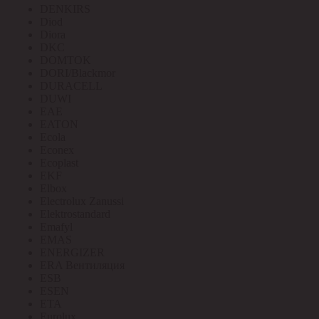
DENKIRS
Diod
Diora
DKC
DOMTOK
DORI/Blackmor
DURACELL
DUWI
EAE
EATON
Ecola
Econex
Ecoplast
EKF
Elbox
Electrolux Zanussi
Elektrostandard
Emafyl
EMAS
ENERGIZER
ERA Вентиляция
ESB
ESEN
ETA
Eurolux