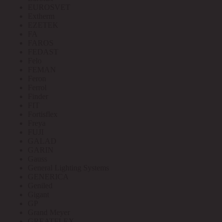
EUROSVET
Extherm
EZETEK
FA
FAROS
FEDAST
Felo
FEMAN
Feron
Ferrol
Finder
FIT
Fortisflex
Freya
FUJI
GALAD
GARIN
Gauss
General Lighting Systems
GENERICA
Geniled
Gigant
GP
Grand Meyer
GREATFLEX