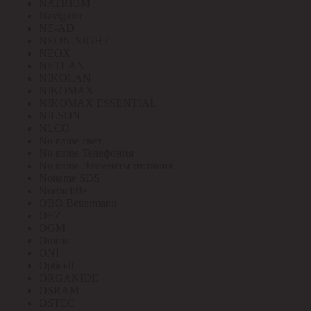
NATRIUM
Navigator
NE-AD
NEON-NIGHT
NEOX
NETLAN
NIKOLAN
NIKOMAX
NIKOMAX ESSENTIAL
NILSON
NLCO
No name свет
No name Телефония
No name Элементы питания
Noname SDS
Northcliffe
OBO Bettermann
OEZ
OGM
Omron
ONI
Opticell
ORGANIDE
OSRAM
OSTEC