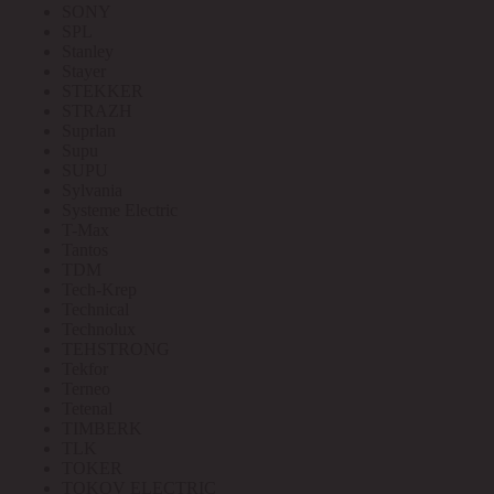
SONY
SPL
Stanley
Stayer
STEKKER
STRAZH
Suprlan
Supu
SUPU
Sylvania
Systeme Electric
T-Max
Tantos
TDM
Tech-Krep
Technical
Technolux
TEHSTRONG
Tekfor
Terneo
Tetenal
TIMBERK
TLK
TOKER
TOKOV ELECTRIC