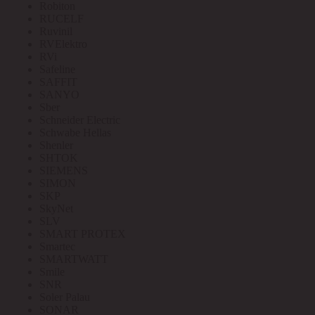
Robiton
RUCELF
Ruvinil
RVElektro
RVi
Safeline
SAFFIT
SANYO
Sber
Schneider Electric
Schwabe Hellas
Shenler
SHTOK
SIEMENS
SIMON
SKP
SkyNet
SLV
SMART PROTEX
Smartec
SMARTWATT
Smile
SNR
Soler Palau
SONAR