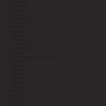
Outdoor
Panasonic
Paritet
ParLan
PARTNER
PATA/UNION
Patriot
PHILIPS
Phoenix contact
Pleomax
PowerCube
PROCONNECT
Prostar
QUEL (выведен с 05.2021)
RADUGA
Raychem
Rbuz
Rcable
REM
Renata
REV
REXANT
RITTAL
Ritter
Rivoli