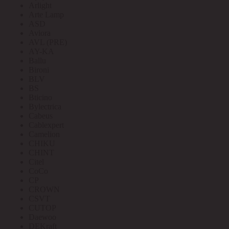
Arlight
Arte Lamp
ASD
Aviora
AVL (PRE)
AY-KA
Ballu
Bironi
BLV
BS
Bticino
Bylectrica
Cabeus
Cablexpert
Camelion
CHIKU
CHINT
Citel
CoCo
CP
CROWN
CSVT
CUTOP
Daewoo
DEKraft