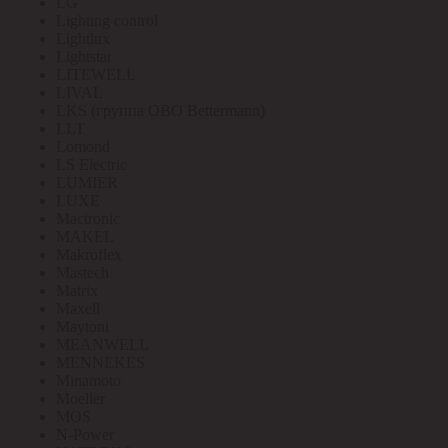
LG
Lighting control
Lightlux
Lightstar
LITEWELL
LIVAL
LKS (группа OBO Bettermann)
LLT
Lomond
LS Electric
LUMIER
LUXE
Mactronic
MAKEL
Makroflex
Mastech
Matrix
Maxell
Maytoni
MEANWELL
MENNEKES
Minamoto
Moeller
MOS
N-Power