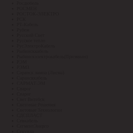
Росдюбель
РОСМЕН
РОСТОК-ЭЛЕКТРО
РСК
РТ-Кабель
Рубеж
Русский Свет
Русское тепло
РусЭлектроКабель
Рыбинсккабель
Рыбинскэлектрокабель(Призмиан)
РЭМ
РЭМЗ
Саранск лампа (Лисма)
Сарансккабель
САРМАТ-ЭМ
Сварог
Сварог
Свет Витебск
Световые Решения
Световые Технологии
СДСПЛАСТ
Севкабель
СегментЭнерго
Секунда