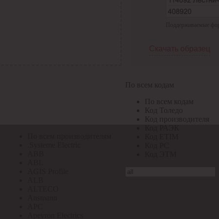
По всем кодам
Поддерживаемые форма
По всем кодам
Код Толедо
Код производителя
Скачать образец
Код РАЭК
Код ETIM
Код РС
Код ЭТМ
По всем кодам
Прочие
По всем кодам
По всем производителям
Код Толедо
Код производителя
Код РАЭК
По всем производителям
Код ETIM
.Systeme Electric
Код РС
ABB
Код ЭТМ
ABL
AGIS Profile
ALB
ALTECO
Ansmann
APC
Apeyron Electrics