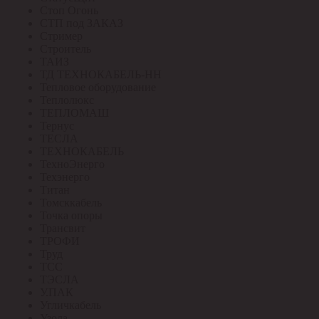
Стоп Огонь
СТП под ЗАКАЗ
Стример
Строитель
ТАИЗ
ТД ТЕХНОКАБЕЛЬ-НН
Тепловое оборудование
Теплолюкс
ТЕПЛОМАШ
Тернус
ТЕСЛА
ТЕХНОКАБЕЛЬ
ТехноЭнерго
Техэнерго
Титан
Томсккабель
Точка опоры
Трансвит
ТРОФИ
Труд
ТСС
ТЭСЛА
У.ПАК
Угличкабель
Узола