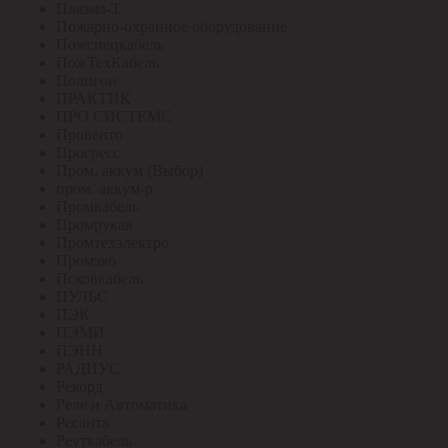
Плазма-Т
Пожарно-охранное оборудование
Пожспецкабель
ПожТехКабель
Полигон
ПРАКТИК
ПРО СИСТЕМС
Провенто
Прогресс
Пром. аккум (Выбор)
пром. аккум-р
Промкабель
Промрукав
Промтехэлектро
Промэко
Псковкабель
ПУЛЬС
ПЭК
ПЭМИ
ПЭНН
РАДИУС
Рекорд
Реле и Автоматика
Ресанта
Реуткабель