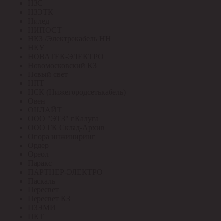
НЗС
НЗЭТК
Нилед
НИПОСТ
НКЗ /Электрокабель НН
НКУ
НОВАТЕК-ЭЛЕКТРО
Новомосковский КЗ
Новый свет
НПТ
НСК (Нижегородсетькабель)
Овен
ОНЛАЙТ
ООО "ЭТЗ" г.Калуга
ООО ГК Склад-Архив
Опора инжиниринг
Ордер
Ореол
Паракс
ПАРТНЕР-ЭЛЕКТРО
Паскаль
Пересвет
Пересвет КЗ
ПЗЭМИ
ПКТ