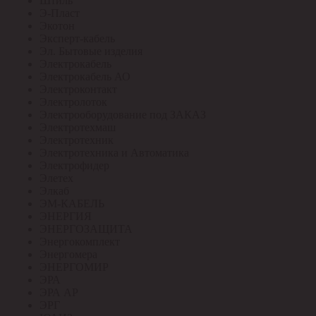
Штиль
Э-Пласт
Экотон
Эксперт-кабель
Эл. Бытовые изделия
Электрокабель
Электрокабель АО
Электроконтакт
Электролоток
Электрооборудование под ЗАКАЗ
Электротехмаш
Электротехник
Электротехника и Автоматика
Электрофидер
Элетех
Элкаб
ЭМ-КАБЕЛЬ
ЭНЕРГИЯ
ЭНЕРГОЗАЩИТА
Энергокомплект
Энергомера
ЭНЕРГОМИР
ЭРА
ЭРА АР
ЭРГ