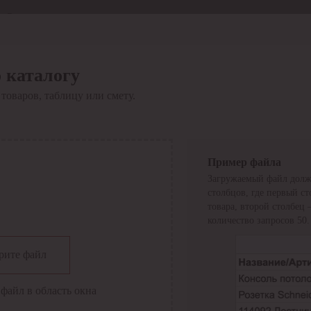
Отдел продаж
8 800 6000-600
Каталог
Акции
 каталогу
Сервис
товаров, таблицу или смету.
Инструкция по работе
с сервисом
Оплата
Сервис ЭДО
Сервис ИТС-КА
Пример файла
Сервис API
Загружаемый файл долж
Контакты
О компании
столбцов, где первый с
Вход
Регистрация
товара, второй столбец
количество запросов 50.
Крупнейший поставщик электро-технической продукции в
рите файл
России
Найти
файл в область окна
Искать по всем разделам