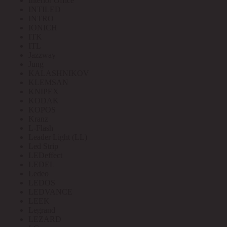
Interior Office
INTILED
INTRO
IONICH
ITK
ITL
Jazzway
Jung
KALASHNIKOV
KLEMSAN
KNIPEX
KODAK
KOPOS
Kranz
L-Flash
Leader Light (LL)
Led Strip
LEDeffect
LEDEL
Ledeo
LEDOS
LEDVANCE
LEEK
Legrand
LEZARD