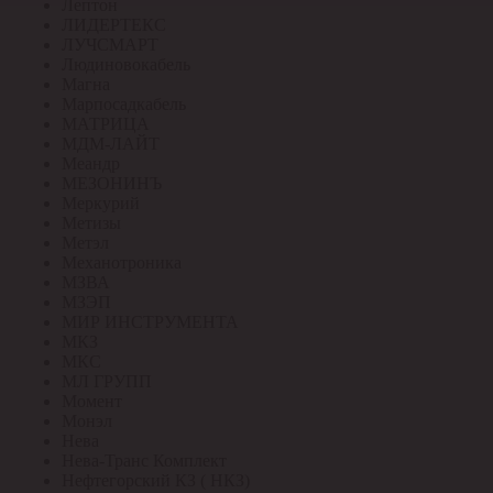
Лептон
ЛИДЕРТЕКС
ЛУЧСМАРТ
Людиновокабель
Магна
Марпосадкабель
МАТРИЦА
МДМ-ЛАЙТ
Меандр
МЕЗОНИНЪ
Меркурий
Метизы
Метэл
Механотроника
МЗВА
МЗЭП
МИР ИНСТРУМЕНТА
МКЗ
МКС
МЛ ГРУПП
Момент
Монэл
Нева
Нева-Транс Комплект
Нефтегорский КЗ ( НКЗ)