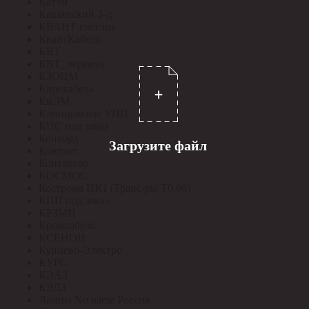
Катэм
Кашинский З-д
КВАНТ счетчик
КвантКабель
КВТ
КВТ_перевод
КЗОЦМ
Кирскабель
КиЭМ
Клинцовское УПП
КНС под заказ
Конкорд
Загрузите файл
Контакт
Контактор
КОСМОС
Кострома ИК1 (Транс-ры Т0,66)
КПП под заказ
КРЗМИ
Кромкабель
КСЕНОН
Кунцево-Электро
КУРС
КЭАЗ
КЭЛЗ
Лампы No name Россия