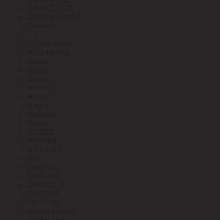
GREATFLEX
GREEN APPLE
Greenel
GT
GUSI Electric
Halla lighting
Haupa
Hegel
Helvar
HENSEL
Hi-Watt
Hintek
Hofmann
Horoz
HUTER
Hyperline
HYUNDAI
IEK
Image Art
IN HOME
INNOLUX
INSTALL
INSTART
Interior Electric