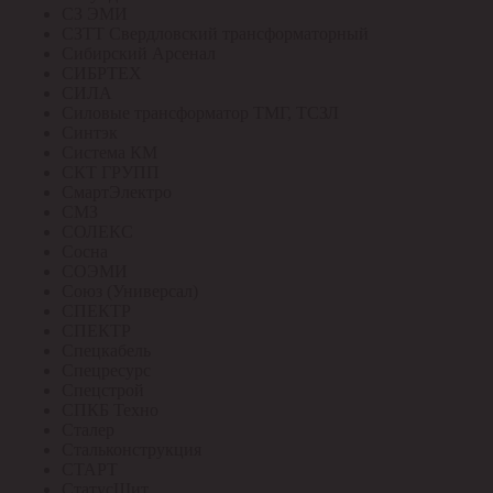
СЗ ЭМИ
СЗТТ Свердловский трансформаторный
Сибирский Арсенал
СИБРТЕХ
СИЛА
Силовые трансформатор ТМГ, ТСЗЛ
Синтэк
Система КМ
СКТ ГРУПП
СмартЭлектро
СМЗ
СОЛЕКС
Сосна
СОЭМИ
Союз (Универсал)
СПЕКТР
СПЕКТР
Спецкабель
Спецресурс
Спецстрой
СПКБ Техно
Сталер
Стальконструкция
СТАРТ
СтатусЩит