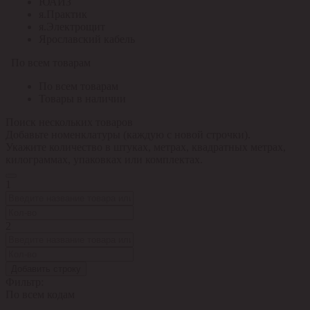
ЮАИЗ
я.Практик
я.Электрощит
Ярославский кабель
По всем товарам
По всем товарам
Товары в наличии
Поиск нескольких товаров
Добавьте номенклатуры (каждую с новой строчки).
Укажите количество в штуках, метрах, квадратных метрах,
килограммах, упаковках или комплектах.
1
2
Добавить строку
Фильтр:
По всем кодам