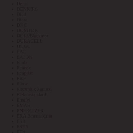
Delta
DENKIRS
Diod
Diora
DKC
DOMTOK
DORI/Blackmor
DURACELL
DUWI
EAE
EATON
Ecola
Econex
Ecoplast
EKF
Elbox
Electrolux Zanussi
Elektrostandard
Emafyl
EMAS
ENERGIZER
ERA Вентиляция
ESB
ESEN
ETA