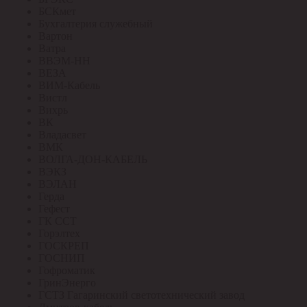
БСКмет
Бухгалтерия служебный
Вартон
Ватра
ВВЭМ-НН
ВЕЗА
ВИМ-Кабель
Вистл
Вихрь
ВК
Владасвет
ВМК
ВОЛГА-ДОН-КАБЕЛЬ
ВЭКЗ
ВЭЛАН
Герда
Гефест
ГК ССТ
Горэлтех
ГОСКРЕП
ГОСНИП
Гофроматик
ГринЭнерго
ГСТЗ Гагаринский светотехнический завод