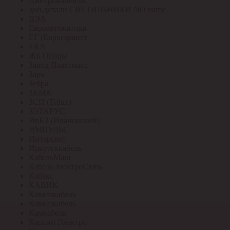
Дмитров-кабель
доп.детали СВЕТИЛЬНИКИ NO name
ДЭА
Евроавтоматика
ЕГ (Еврогарант)
ЕКА
ЖБ Опоры
Завод Пластмасс
Заря
Зебра
ЗКМК
ЗСП (Trilux)
ЗЭТАРУС
ИвКЗ (Ивановский)
ИМПУЛЬС
Интерсвет
Иркутсккабель
КабельМаш
КабельЭлектроСвязь
Кабэкс
КАВИК
Кавказкабель
Кавказкабель
Камкабель
Каспий Электро