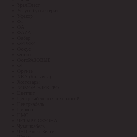
УралПласт
Услуги бухгалтерия
Уфакор
Ф-Т
ФА
ФАZА
Фабер
ФЕРЕКС
Фокус
Фотон
ФотоРАЗОВЫЕ
ФП
Фрунзе
ХКА (Кольчуга)
Хозтовары
ХОМОВ ЭЛЕКТРО
Цветлит
Центр кабельных технологий
Центркабель
Циркон
ЦМО
ЧЕТЫРЕ СЕЗОНА
Чувашкабель
ЧУП Элект Белтиз