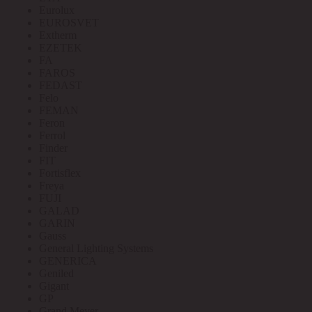
Eurolux
EUROSVET
Extherm
EZETEK
FA
FAROS
FEDAST
Felo
FEMAN
Feron
Ferrol
Finder
FIT
Fortisflex
Freya
FUJI
GALAD
GARIN
Gauss
General Lighting Systems
GENERICA
Geniled
Gigant
GP
Grand Meyer