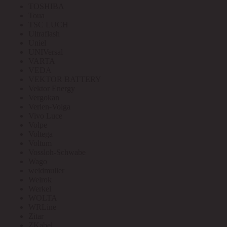
TOSHIBA
Toua
TSC LUCH
Ultraflash
Uniel
UNIVersal
VARTA
VEDA
VEKTOR BATTERY
Vektor Energy
Vergokan
Verlen-Volga
Vivo Luce
Volpe
Voltega
Voltum
Vossloh-Schwabe
Wago
weidmuller
Welrok
Werkel
WOLTA
WRLine
Zitar
ZKabel