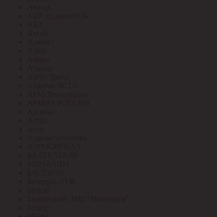
Аватех
АИР эл.двигатель
АКЗ
Актей
Алюмет
Алюр
Амира
Апатор
Аргос Трейд
Ардатов АСТЗ
АРМ-Технолоджи
АРМИЯ РОССИИ
Арсенал
Астра
Атон
Ашасветотехника
АЭРОСИГНАЛ
БАЛТКАБЕЛЬ
БАРАБАНЫ
БАСТИОН
Беларусь ЭУИ
Белкаб
Белорецкий ЭМЗ "Максимум"
Болид
БРЭКС