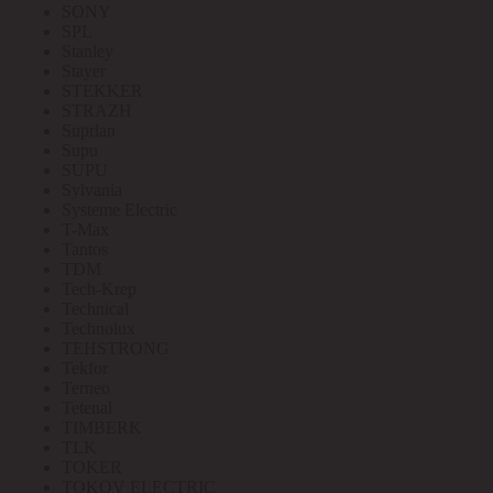
SONY
SPL
Stanley
Stayer
STEKKER
STRAZH
Suprlan
Supu
SUPU
Sylvania
Systeme Electric
T-Max
Tantos
TDM
Tech-Krep
Technical
Technolux
TEHSTRONG
Tekfor
Terneo
Tetenal
TIMBERK
TLK
TOKER
TOKOV ELECTRIC