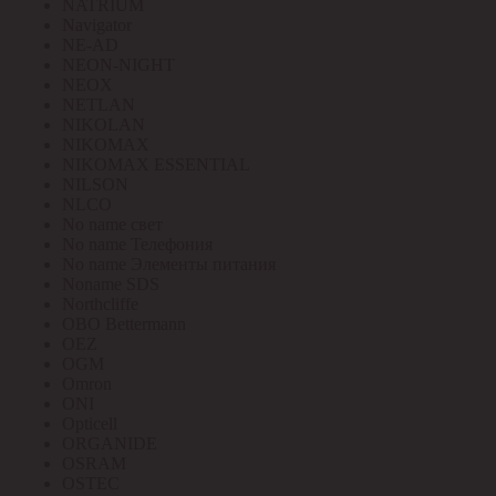
NATRIUM
Navigator
NE-AD
NEON-NIGHT
NEOX
NETLAN
NIKOLAN
NIKOMAX
NIKOMAX ESSENTIAL
NILSON
NLCO
No name свет
No name Телефония
No name Элементы питания
Noname SDS
Northcliffe
OBO Bettermann
OEZ
OGM
Omron
ONI
Opticell
ORGANIDE
OSRAM
OSTEC