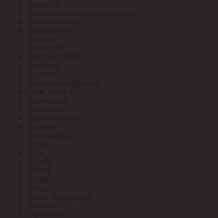
Плазма-Т
Пожарно-охранное оборудование
Пожспецкабель
ПожТехКабель
Полигон
ПРАКТИК
ПРО СИСТЕМС
Провенто
Прогресс
Пром. аккум (Выбор)
пром. аккум-р
Промкабель
Промрукав
Промтехэлектро
Промэко
Псковкабель
ПУЛЬС
ПЭК
ПЭМИ
ПЭНН
РАДИУС
Рекорд
Реле и Автоматика
Ресанта
Реуткабель