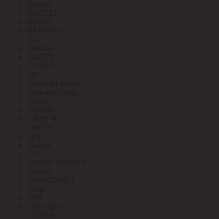
Robiton
RUCELF
Ruvinil
RVElektro
RVi
Safeline
SAFFIT
SANYO
Sber
Schneider Electric
Schwabe Hellas
Shenler
SHTOK
SIEMENS
SIMON
SKP
SkyNet
SLV
SMART PROTEX
Smartec
SMARTWATT
Smile
SNR
Soler Palau
SONAR