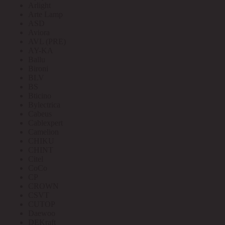
Arlight
Arte Lamp
ASD
Aviora
AVL (PRE)
AY-KA
Ballu
Bironi
BLV
BS
Bticino
Bylectrica
Cabeus
Cablexpert
Camelion
CHIKU
CHINT
Citel
CoCo
CP
CROWN
CSVT
CUTOP
Daewoo
DEKraft