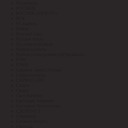
Росдюбель
РОСМЕН
РОСТОК-ЭЛЕКТРО
РСК
РТ-Кабель
Рубеж
Русский Свет
Русское тепло
РусЭлектроКабель
Рыбинсккабель
Рыбинскэлектрокабель(Призмиан)
РЭМ
РЭМЗ
Саранск лампа (Лисма)
Сарансккабель
САРМАТ-ЭМ
Сварог
Сварог
Свет Витебск
Световые Решения
Световые Технологии
СДСПЛАСТ
Севкабель
СегментЭнерго
Секунда