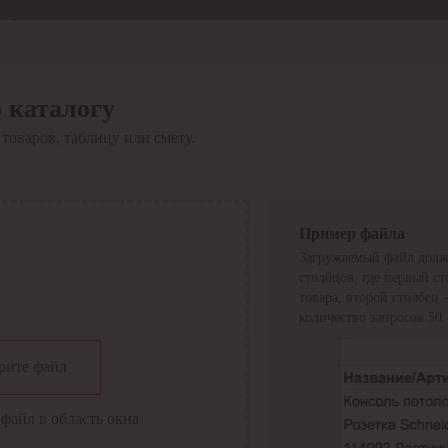
Отдел продаж
8 800 6000-600
Каталог
Акции
 каталогу
Сервис
товаров, таблицу или смету.
Инструкция по работе
с сервисом
Оплата
Сервис ЭДО
Сервис ИТС-КА
Пример файла
Сервис API
Загружаемый файл долж
Контакты
О компании
столбцов, где первый с
Вход
Регистрация
товара, второй столбец
количество запросов 50.
Крупнейший поставщик электро-технической продукции в
рите файл
России
Найти
файл в область окна
Искать по всем разделам